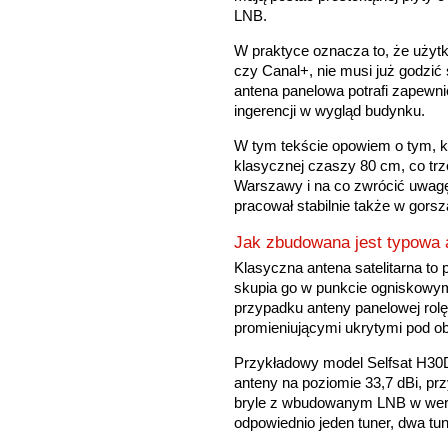
LNB.
W praktyce oznacza to, że użytko
czy Canal+, nie musi już godzić
antena panelowa potrafi zapewni
ingerencji w wygląd budynku.
W tym tekście opowiem o tym, k
klasycznej czaszy 80 cm, co trz
Warszawy i na co zwrócić uwagę
pracował stabilnie także w gors
Jak zbudowana jest typowa 
Klasyczna antena satelitarna to pa
skupia go w punkcie ogniskowym
przypadku anteny panelowej rolę 
promieniującymi ukrytymi pod o
Przykładowy model Selfsat H30
anteny na poziomie 33,7 dBi, pr
bryle z wbudowanym LNB w wersj
odpowiednio jeden tuner, dwa tun