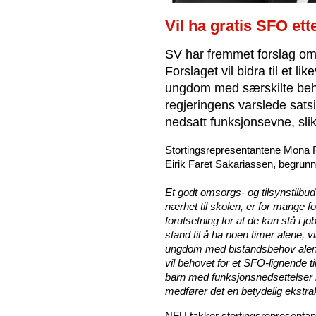
Vil ha gratis SFO ett
SV har fremmet forslag om g
Forslaget vil bidra til et li
ungdom med særskilte beh
regjeringens varslede sat
nedsatt funksjonsevne, slik
Stortingsrepresentantene Mona 
Eirik Faret Sakariassen, begrunn
Et godt omsorgs- og tilsynstilbud 
nærhet til skolen, er for mange
forutsetning for at de kan stå i j
stand til å ha noen timer alene, vi
ungdom med bistandsbehov ale
vil behovet for et SFO-lignende t
barn med funksjonsnedsettelser må
medfører det en betydelig ekstra
NFU takker stortingsrepresenta