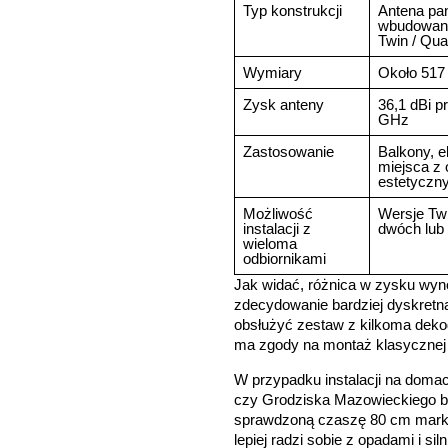
Typ konstrukcji
Antena pa
wbudowany
Twin / Qu
Wymiary
Około 517
Zysk anteny
36,1 dBi p
GHz
Zastosowanie
Balkony, e
miejsca z 
estetyczn
Możliwość
Wersje Twi
instalacji z
dwóch lub 
wieloma
odbiornikami
Jak widać, różnica w zysku wynos
zdecydowanie bardziej dyskret
obsłużyć zestaw z kilkoma deko
ma zgody na montaż klasycznej 
W przypadku instalacji na doma
czy Grodziska Mazowieckiego ba
sprawdzoną czaszę 80 cm marki
lepiej radzi sobie z opadami i s