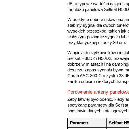
dB, a typowe wartości dające za
montażu panelowa Selfsat H50D 
W praktyce dobrze ustawiona an
stabilny sygnał dla dwóch tuneró
wysokich przeszkód, takich jak 
słabszym poziomie sygnału lub n
przy klasycznej czaszy 80 cm.
W opiniach użytkowników i instal
Selfsat H30D2 i H50D2, przewija 
dobrze w miastach i na camping
deszczu zapas sygnału bywa mni
Corab ASC-800-C o zysku 38 dB
zaniku odbioru niektórych trans
Porównanie anteny panelowe
Żeby łatwiej było ocenić, kiedy
spotykane parametry dla Selfsat
podstawie danych katalogowych 
Parametr
Selfsat H