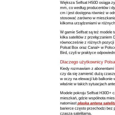
Większa Selfsat H50D osiąga zy
mm, co według producentów i dy
cm i jest dostępna również w od
stosować zarówno w mieszkania
kilkoma urządzeniami w różnych
W gamie Selfsat są też modele t
kilka satelitów z przełączaniem
równocześnie z różnych pozycji 
Polsat Box oraz Canal+ w Polsce 
Bird, czyli w praktyce odpowied
Dlaczego użytkownicy Polsa
Kiedy rozmawiam z abonentami P
czy da się zamienić dużą czaszę
w oczy na elewacji lub balkonie
właśnie w takich sytuacjach ant
Modele pokroju Selfsat H30D+ cz
mieszkań, gdzie wspólnota mie
natomiast
płaska antena satelit
barierce często przechodzi bez 
czasza satelitarna.