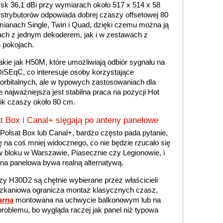
sk 36,1 dBi przy wymiarach około 517 x 514 x 58
strybutorów odpowiada dobrej czaszy offsetowej 80
mianach Single, Twin i Quad, dzięki czemu można ją
ch z jednym dekoderem, jak i w zestawach z
 pokojach.
akie jak H50M, które umożliwiają odbiór sygnału na
 DiSEqC, co interesuje osoby korzystające
orbitalnych, ale w typowych zastosowaniach dla
najważniejsza jest stabilna praca na pozycji Hot
nik czaszy około 80 cm.
t Box i Canal+ sięgają po anteny panelowe
olsat Box lub Canal+, bardzo często pada pytanie,
 na coś mniej widocznego, co nie będzie rzucało się
 w bloku w Warszawie, Piasecznie czy Legionowie, i
ena panelowa bywa realną alternatywą.
y H30D2 są chętnie wybierane przez właścicieli
szkaniowa ogranicza montaż klasycznych czasz,
arna
montowana na uchwycie balkonowym lub na
problemu, bo wygląda raczej jak panel niż typowa