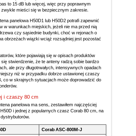
pas to 15 dB lub więcej, więc przy poprawnym
zwykle mieści się w bezpiecznym zakresie.
tena panelowa H50D1 lub H50D2 potrafi zapewnić
w w warunkach miejskich, jeżeli nie ma przed nią
drzewa czy sąsiednie budynki, choć w rejonach o
a obrzeżach wiązki wciąż rozsądniej jest pozostać
atorów, które pojawiają się w opisach produktów
się stwierdzenie, że te anteny radzą sobie bardzo
ach, ale przy długotrwałych, intensywnych opadach
ejszy niż w przypadku dobrze ustawionej czaszy
, co w skrajnych sytuacjach może doprowadzić do
ponderów.
j i czaszy 80 cm
 antena panelowa ma sens, zestawiłem najczęściej
 H50D i jednej z popularnych czasz Corab 80 cm, na
dystrybutorów.
50D
Corab ASC-800M-J