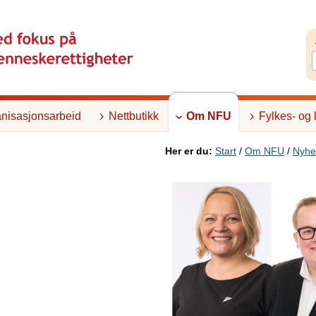
nisasjonsarbeid
Nettbutikk
Om NFU
Fylkes- og 
Her er du:
Start
/
Om NFU
/
Nyhe