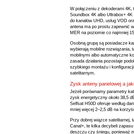
W połączeniu z dekoderami 4K, t
Soundbox 4K albo Ultrabox+ 4K 
do kanałów UHD, usług VOD ora
antena ma po prostu zapewnić w
MER na poziomie co najmniej 15
Osobną grupą są posiadacze kam
wybierają mobilne rozwiązania, 
mobilnymi albo automatyczne k
zasada działania pozostaje pod
szybkiego montażu i konfigurac
satelitarnym.
Zysk anteny panelowej a jak
Jeżeli porównamy parametry ka
zysk energetyczny około 38,5 d
Selfsat H50D oferuje według dan
mniej więcej 2–2,5 dB na korzyś
Przy dobrej wiązce satelitarnej, 
Canal+, te kilka decybeli zapas
deszczu czy śniegu, ponieważ 