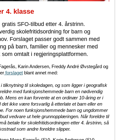
er 4. klasse
ratis SFO-tilbud etter 4. årstrinn.
keverdig skolefritidsordning for barn og
ov. Forslaget passer godt sammen med
sing på barn, familier og mennesker med
 som omtalt i regjeringsplattformen.
Fagerås, Karin Andersen, Freddy André Øvstegård og
er
forslaget
blant annet med:
i tilknytning til skoledagen, og som ligger i geografisk
 foreldre med funksjonshemmede barn en nødvendig
obb. Mens en kan forvente at en ordinær 10-åring er i
l det ikke være forsvarlig å etterlate et barn eller en
ne. For noen funksjonshemmede barn og ungdommer
ilbud vedvare ut hele grunnopplæringen. Når foreldre til
 betale for skolefritidsordningen etter 4. årstrinn, så
kostnad som andre foreldre slipper.
ntene Mona Fagerås (SV), Karin Andersen (SV),