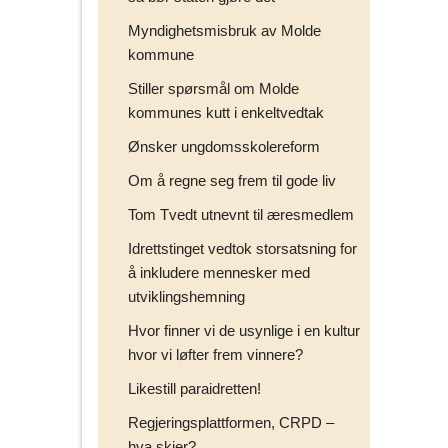
Myndighetsmisbruk av Molde
kommune
Stiller spørsmål om Molde
kommunes kutt i enkeltvedtak
Ønsker ungdomsskolereform
Om å regne seg frem til gode liv
Tom Tvedt utnevnt til æresmedlem
Idrettstinget vedtok storsatsning for
å inkludere mennesker med
utviklingshemning
Hvor finner vi de usynlige i en kultur
hvor vi løfter frem vinnere?
Likestill paraidretten!
Regjeringsplattformen, CRPD –
hva skjer?