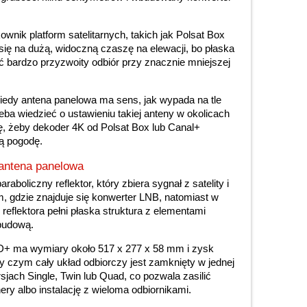
wnik platform satelitarnych, takich jak Polsat Box
 się na dużą, widoczną czaszę na elewacji, bo płaska
ć bardzo przyzwoity odbiór przy znacznie mniejszej
iedy antena panelowa ma sens, jak wypada na tle
eba wiedzieć o ustawieniu takiej anteny w okolicach
, żeby dekoder 4K od Polsat Box lub Canal+
zą pogodę.
antena panelowa
raboliczny reflektor, który zbiera sygnał z satelity i
, gdzie znajduje się konwerter LNB, natomiast w
reflektora pełni płaska struktura z elementami
budową.
D+ ma wymiary około 517 x 277 x 58 mm i zysk
zy czym cały układ odbiorczy jest zamknięty w jednej
ach Single, Twin lub Quad, co pozwala zasilić
ery albo instalację z wieloma odbiornikami.