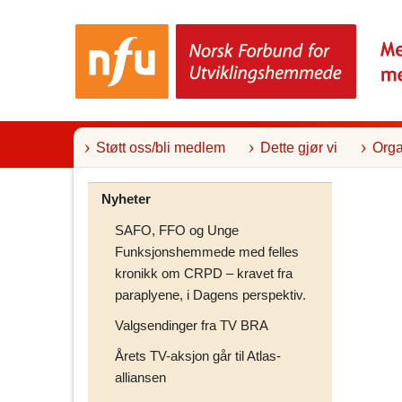
T
i
l
i
n
n
h
o
l
Støtt oss/bli medlem
Dette gjør vi
Orga
d
Nyheter
SAFO, FFO og Unge
Funksjonshemmede med felles
kronikk om CRPD – kravet fra
paraplyene, i Dagens perspektiv.
Valgsendinger fra TV BRA
Årets TV-aksjon går til Atlas-
alliansen