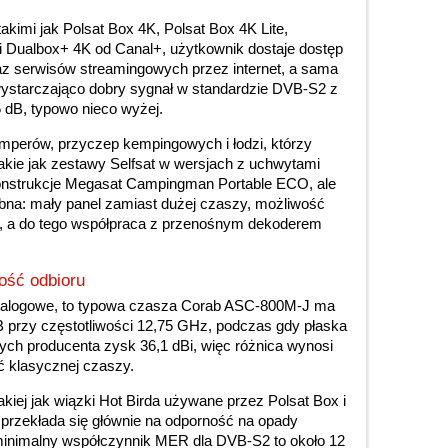
akimi jak Polsat Box 4K, Polsat Box 4K Lite,
i Dualbox+ 4K od Canal+, użytkownik dostaje dostęp
z serwisów streamingowych przez internet, a sama
ystarczająco dobry sygnał w standardzie DVB-S2 z
 dB, typowo nieco wyżej.
perów, przyczep kempingowych i łodzi, którzy
takie jak zestawy Selfsat w wersjach z uchwytami
onstrukcje Megasat Campingman Portable ECO, ale
obna: mały panel zamiast dużej czaszy, możliwość
ji, a do tego współpraca z przenośnym dekoderem
ość odbioru
talogowe, to typowa czasza Corab ASC-800M-J ma
B przy częstotliwości 12,75 GHz, podczas gdy płaska
ych producenta zysk 36,1 dBi, więc różnica wynosi
ć klasycznej czaszy.
takiej jak wiązki Hot Birda używane przez Polsat Box i
u przekłada się głównie na odporność na opady
minimalny współczynnik MER dla DVB-S2 to około 12