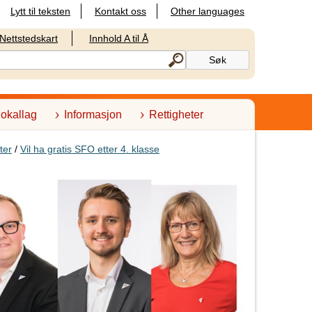
Lytt til teksten
Kontakt oss
Other languages
Nettstedskart
Innhold A til Å
lokallag
Informasjon
Rettigheter
ter
/
Vil ha gratis SFO etter 4. klasse