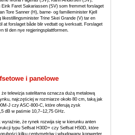
Eirik Faret Sakariassen (SV) som fremmet forslaget
n Tore Sanner (H), barne- og familieminister Kjell
 likestillingsminister Trine Skei Grande (V) tar en
til at forslaget både blir vedtatt og iverksatt. Forslaget
til den nye regjeringsplattformen.
ffsetowe i panelowe
, że telewizja satelitarna oznacza dużą metalową
ynku, najczęściej w rozmiarze około 80 cm, taką jak
0M-J czy ASC-800-C, które oferują zysk
8,5 dB w paśmie 10,7–12,75 GHz.
wyraźnie, że rynek rozwija się w kierunku anten
rukcji typu Selfsat H30D+ czy Selfsat H50D, które
o grubości kilku centymetrów i wbudowany konwerter