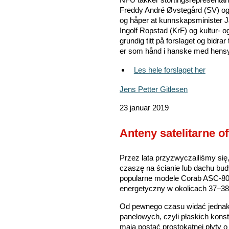
Freddy André Øvstegård (SV) og 
og håper at kunnskapsminister Ja
Ingolf Ropstad (KrF) og kultur- og
grundig titt på forslaget og bidrar 
er som hånd i hanske med hensyn 
Les hele forslaget her
Jens Petter Gitlesen
23 januar 2019
Anteny satelitarne o
Przez lata przyzwyczailiśmy się
czaszę na ścianie lub dachu bud
popularne modele Corab ASC-80
energetyczny w okolicach 37–3
Od pewnego czasu widać jednak 
panelowych, czyli płaskich konst
mają postać prostokątnej płyty 