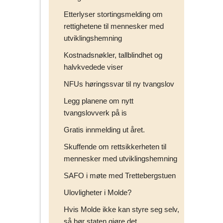
Etterlyser stortingsmelding om
rettighetene til mennesker med
utviklingshemning
Kostnadsnøkler, tallblindhet og
halvkvedede viser
NFUs høringssvar til ny tvangslov
Legg planene om nytt
tvangslovverk på is
Gratis innmelding ut året.
Skuffende om rettsikkerheten til
mennesker med utviklingshemning
SAFO i møte med Trettebergstuen
Ulovligheter i Molde?
Hvis Molde ikke kan styre seg selv,
så bør staten gjøre det