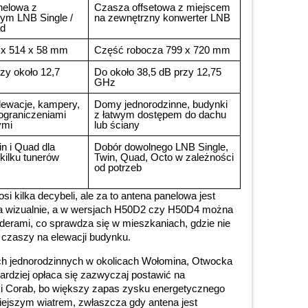
nelowa z
Czasza offsetowa z miejscem
m LNB Single /
na zewnętrzny konwerter LNB
ad
 x 514 x 58 mm
Część robocza 799 x 720 mm
rzy około 12,7
Do około 38,5 dB przy 12,75
GHz
lewacje, kampery,
Domy jednorodzinne, budynki
ograniczeniami
z łatwym dostępem do dachu
ymi
lub ściany
n i Quad dla
Dobór dowolnego LNB Single,
kilku tunerów
Twin, Quad, Octo w zależności
od potrzeb
i kilka decybeli, ale za to antena panelowa jest
na wizualnie, a w wersjach H50D2 czy H50D4 można
derami, co sprawdza się w mieszkaniach, gdzie nie
czaszy na elewacji budynku.
ch jednorodzinnych w okolicach Wołomina, Otwocka
rdziej opłaca się zazwyczaj postawić na
 Corab, bo większy zapas zysku energetycznego
ilniejszym wiatrem, zwłaszcza gdy antena jest