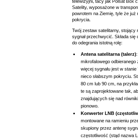
telewizyjni, tacy jak Polsat Box
Satelity, wyposażone w transpond
powrotem na Ziemię, tyle że j
pokrycia.
Twój zestaw satelitarny, stojący
sygnał przechwycić. Składa się 
do odegrania istotną rolę:
Antena satelitarna (talerz)
mikrofalowego odbieranego z
więcej sygnału jest w stanie
nieco słabszym pokryciu. S
80 cm lub 90 cm, na przykł
te są zaprojektowane tak, ab
znajdujących się nad równik
pionowo.
Konwerter LNB (częstotliw
montowane na ramieniu przed
skupiony przez antenę sygna
częstotliwość (stąd nazwa L