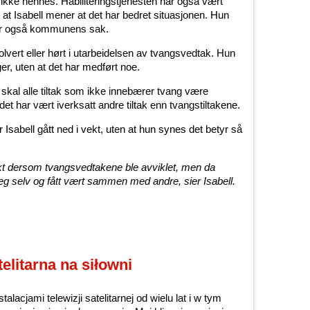
kke hennes. Habiliteringstjenesten har også vært
 at Isabell mener at det har bedret situasjonen. Hun
aler også kommunens sak.
volvert eller hørt i utarbeidelsen av tvangsvedtak. Hun
er, uten at det har medført noe.
 skal alle tiltak som ikke innebærer tvang være
t det har vært iverksatt andre tiltak enn tvangstiltakene.
Isabell gått ned i vekt, uten at hun synes det betyr så
vekt dersom tvangsvedtakene ble avviklet, men da
g selv og fått vært sammen med andre, sier Isabell.
elitarna na siłowni
lacjami telewizji satelitarnej od wielu lat i w tym