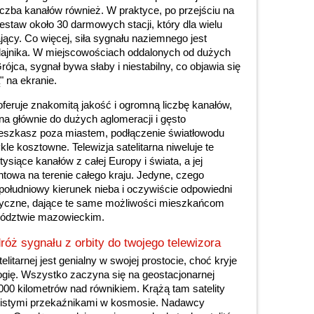
liczba kanałów również. W praktyce, po przejściu na
estaw około 30 darmowych stacji, który dla wielu
jący. Co więcej, siła sygnału naziemnego jest
adajnika. W miejscowościach oddalonych od dużych
ójca, sygnał bywa słaby i niestabilny, co objawia się
" na ekranie.
oferuje znakomitą jakość i ogromną liczbę kanałów,
ona głównie do dużych aglomeracji i gęsto
ieszkasz poza miastem, podłączenie światłowodu
e kosztowne. Telewizja satelitarna niweluje te
tysiące kanałów z całej Europy i świata, a jej
ntowa na terenie całego kraju. Jedyne, czego
 południowy kierunek nieba i oczywiście odpowiedni
tyczne, dające te same możliwości mieszkańcom
wództwie mazowieckim.
róż sygnału z orbity do twojego telewizora
elitarnej jest genialny w swojej prostocie, choć kryje
ię. Wszystko zaczyna się na geostacjonarnej
 000 kilometrów nad równikiem. Krążą tam satelity
oistymi przekaźnikami w kosmosie. Nadawcy