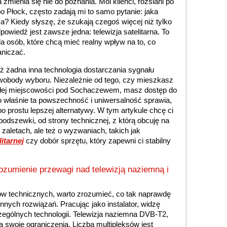
 zmienia się nie do poznania. Moi klienci, rozsiani po
Płock, często zadają mi to samo pytanie: jaka
sza? Kiedy słyszę, że szukają czegoś więcej niż tylko
wiedź jest zawsze jedna: telewizja satelitarna. To
dla osób, które chcą mieć realny wpływ na to, co
aniczać.
żadna inna technologia dostarczania sygnału
j swobody wyboru. Niezależnie od tego, czy mieszkasz
łej miejscowości pod Sochaczewem, masz dostęp do
To właśnie ta powszechność i uniwersalność sprawia,
o prostu lepszej alternatywy. W tym artykule chcę ci
 podszewki, od strony technicznej, z którą obcuję na
 zaletach, ale też o wyzwaniach, takich jak
itarnej
czy dobór sprzętu, który zapewni ci stabilny
rozumienie przewagi nad telewizją naziemną i
w technicznych, warto zrozumieć, co tak naprawdę
 innych rozwiązań. Pracując jako instalator, widzę
zególnych technologii. Telewizja naziemna DVB-T2,
swoje ograniczenia. Liczba multipleksów jest