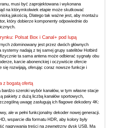
 ekranu, musi być zaprojektowana i wykonana
łąd na którymkolwiek etapie może skutkować
 niską jakością. Dlatego tak ważne jest, aby montażu
tor, który dobierze komponenty odpowiednie do
icznych.
rynku: Polsat Box i Canal+ pod lupą
tarnych zdominowany jest przez dwóch głównych
 systemy nadają z tej samej grupy satelitów Hotbird
 fizycznie ta sama antena może odbierać sygnały obu
derze, karcie abonenckiej i oczywiście ofercie
się rozwijają, oferując coraz nowsze funkcje i
a z bogatą ofertą
ca bardzo szeroki wybór kanałów, w tym własne stacje
są pakiety z dużą liczbą kanałów sportowych,
zczególną uwagę zasługują ich flagowe dekodery 4K:
wy, ale w pełni funkcjonalny dekoder nowej generacji.
 HD, wsparcie dla formatu HDR, aby kolory były
ość nagrywania treści na zewnętrzny dysk USB. Ma