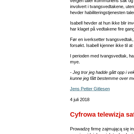
vergen taler kommunens sak og i
involvert i tvangsvedtakene, uten
hevder habiliteringstjenesten t
Isabell hevder at hun ikke blir in
har klaget på vedtakene fire gang
Før en iverksetter tvangsvedtak,
forsøkt. Isabell kjenner ikke til a
I perioden med tvangsvedtak, har 
mye.
- Jeg tror jeg hadde gått opp i 
kunne jeg fått bestemme over me
Jens Petter Gitlesen
4 juli 2018
Cyfrowa telewizja sat
Prowadzę firmę zajmującą się insta