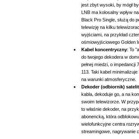
jest zbyt wysoki, by mógł 
LNB ma kolosalny wpływ na s
Black Pro Single, służą do p
telewizję na kilku telewizor
wyjściami, na przykład czt
ośmiowyjściowego Golden In
Kabel koncentryczny
: To 
do twojego dekodera w domu.
pełnej miedzi, o impedancji
113. Taki kabel minimalizuje
na warunki atmosferyczne.
Dekoder (odbiornik) sateli
kabla, dekoduje go, a na kon
swoim telewizorze. W przypa
to właśnie dekoder, na przy
abonencką, która odblokowu
wielofunkcyjne centra rozrywk
streamingowe, nagrywanie c