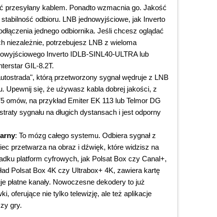
być przesyłany kablem. Ponadto wzmacnia go. Jakość
tabilność odbioru. LNB jednowyjściowe, jak Inverto
odłączenia jednego odbiornika. Jeśli chcesz oglądać
ach niezależnie, potrzebujesz LNB z wieloma
erowyjściowego Inverto IDLB-SINL40-ULTRA lub
terstar GIL-8.2T.
"autostrada", którą przetworzony sygnał wędruje z LNB
 Upewnij się, że używasz kabla dobrej jakości, z
 75 omów, na przykład Emiter EK 113 lub Telmor DG
 straty sygnału na długich dystansach i jest odporny
tarny
: To mózg całego systemu. Odbiera sygnał z
iec przetwarza na obraz i dźwięk, które widzisz na
dku platform cyfrowych, jak Polsat Box czy Canal+,
kład Polsat Box 4K czy Ultrabox+ 4K, zawiera kartę
je płatne kanały. Nowoczesne dekodery to już
i, oferujące nie tylko telewizję, ale też aplikacje
zy gry.