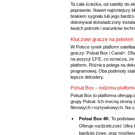
Ta cała ścieżka, od satelity do
poprawnie. Nawet najmniejszy b
brakiem sygnału lub jego bardzo
dokonywał doświadczony instala
twoich potrzeb i warunków techn
Kluczowi gracze na polskim 
W Polsce rynek platform sateli
graczy: Polsat Box i Canal+. Oba
na pozycji 13°E, co oznacza, że
platform. Różnica polega na deko
programowej. Oba podmioty stale 
lepsze dekodery.
Polsat Box – rodzima platform
Polsat Box to platforma oferują
grupy Polsat. Ich mocną stroną 
filmowych i rozrywkowych. Na s
Polsat Box 4K
: To podstawo
Oferuje rozdzielczość Ultra
bardziej żywe, oraz możliw