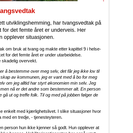
tvangsvedtak
ett utviklingshemming, har tvangsvedtak på
 for det femte året er underveis. Her
un opplever situasjonen.
dtak om bruk at tvang og makte etter kapittel 9 i helse-
t for det femte året er under utarbeidelse.
e skadelig overvekt.
ker å bestemme over meg selv, det får jeg ikke lov til
llesskap av kommunen, jeg er vant med å bo for meg
selv om jeg alltid har styrt økonomien min selv. Jeg
n, men nå er det andre som bestemmer alt. En person
e gå ut og treffe folk. Til og med på jobben følger de
kke enkelt med kjærlighetslivet. I slike situasjoner hvor
a med en tredje, - tjenesteyteren.
e, en person hun ikke kjenner så godt. Hun opplever at