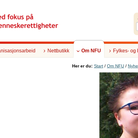
nisasjonsarbeid
Nettbutikk
Om NFU
Fylkes- og 
Her er du:
Start
/
Om NFU
/
Nyhe