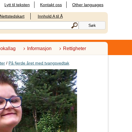
Lytt til teksten
Kontakt oss
Other languages
Nettstedskart
Innhold A til Å
lokallag
Informasjon
Rettigheter
ter
/
På fjerde året med tvangsvedtak