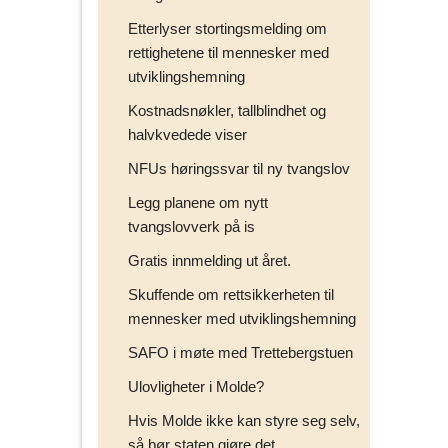
Etterlyser stortingsmelding om
rettighetene til mennesker med
utviklingshemning
Kostnadsnøkler, tallblindhet og
halvkvedede viser
NFUs høringssvar til ny tvangslov
Legg planene om nytt
tvangslovverk på is
Gratis innmelding ut året.
Skuffende om rettsikkerheten til
mennesker med utviklingshemning
SAFO i møte med Trettebergstuen
Ulovligheter i Molde?
Hvis Molde ikke kan styre seg selv,
så bør staten gjøre det