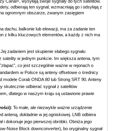
 czy Canal+, wysyłają swoje sygnały do tych satelitów.
ery, odbierają ten sygnał, wzmacniają go i odsyłają z
uż na ogromnym obszarze, zwanym zasięgiem
 na dachu, balkonie lub elewacji, ma za zadanie ten
on z kilku kluczowych elementów, a każdy z nich ma
: Jej zadaniem jest skupienie słabego sygnału
 satelity w jednym punkcie. Im większa antena, tym
 "złapać", co jest szczególnie ważne w rejonach o
tandardem w Polsce są anteny offsetowe o średnicy
ad modele Corab ONDA 80 lub Strong SRT 90. Anteny
y skutecznie odbierać sygnał z satelitów
iem, dlatego w naszym kraju są ustawione prawie
ości)
: To małe, ale niezwykle ważne urządzenie
 anteną, dokładnie w jej ogniskowej. LNB odbiera
ł i dokonuje jego pierwszej obróbki. Obniża jego
ow-Noise Block downconverter), bo oryginalny sygnał