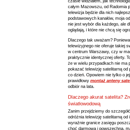
czasie widziałem, jak technologia
całym Mazowszu, od Radomia po 
telewizja będzie dla nich najlep
podstawowych kanałów, moja odpo
nie jest wybór dla każdego, ale 
oglądają, i które nie chcą się ogr
Dlaczego tak uważam? Ponieważ 
telewizyjnego nie oferuje takie
w centrum Warszawy, czy w ma
praktycznie identycznej oferty. 
że w wielu przypadkach nie ma p
pokazać telewizję satelitarną od
co dzień. Opowiem nie tylko o jej
prawidłowy
montaż anteny satel
odbiór na lata.
Dlaczego akurat satelita? Z
światłowodową
Zanim przejdziemy do szczegółó
odróżnia telewizję satelitarną od
wyraźnie granice zasięgu poszc
choć darmowa i powszechna, ma 