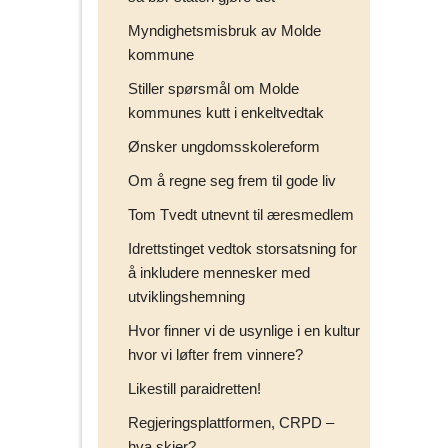
Myndighetsmisbruk av Molde
kommune
Stiller spørsmål om Molde
kommunes kutt i enkeltvedtak
Ønsker ungdomsskolereform
Om å regne seg frem til gode liv
Tom Tvedt utnevnt til æresmedlem
Idrettstinget vedtok storsatsning for
å inkludere mennesker med
utviklingshemning
Hvor finner vi de usynlige i en kultur
hvor vi løfter frem vinnere?
Likestill paraidretten!
Regjeringsplattformen, CRPD –
hva skjer?