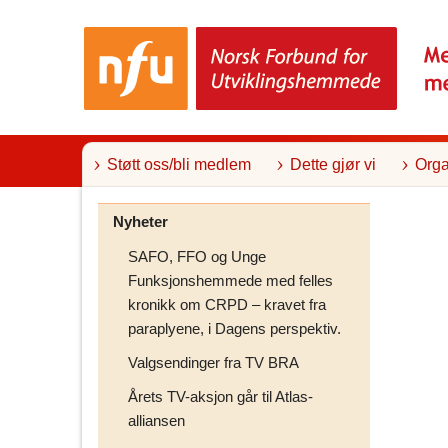
T
i
l
i
n
n
h
o
l
Støtt oss/bli medlem
Dette gjør vi
Orga
d
Nyheter
SAFO, FFO og Unge
Funksjonshemmede med felles
kronikk om CRPD – kravet fra
paraplyene, i Dagens perspektiv.
Valgsendinger fra TV BRA
Årets TV-aksjon går til Atlas-
alliansen