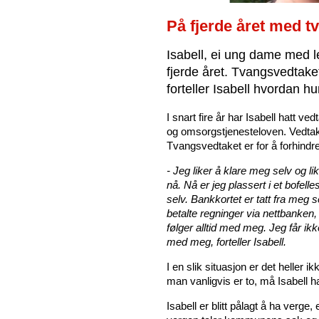
På fjerde året med 
Isabell, ei ung dame med l
fjerde året. Tvangsvedtaket
forteller Isabell hvordan h
I snart fire år har Isabell hatt ve
og omsorgstjenesteloven. Vedtake
Tvangsvedtaket er for å forhindr
- Jeg liker å klare meg selv og li
nå. Nå er jeg plassert i et bofe
selv. Bankkortet er tatt fra meg 
betalte regninger via nettbanke
følger alltid med meg. Jeg får ikk
med meg, forteller Isabell.
I en slik situasjon er det heller i
man vanligvis er to, må Isabell h
Isabell er blitt pålagt å ha verg