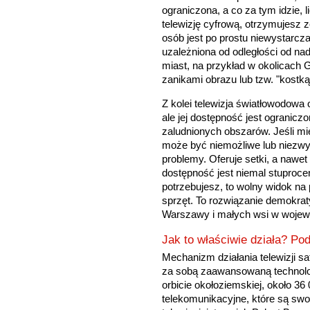
ograniczona, a co za tym idzie, 
telewizję cyfrową, otrzymujesz z
osób jest po prostu niewystarcza
uzależniona od odległości od n
miast, na przykład w okolicach Gr
zanikami obrazu lub tzw. "kostką
Z kolei telewizja światłowodowa 
ale jej dostępność jest ogranicz
zaludnionych obszarów. Jeśli m
może być niemożliwe lub niezwykl
problemy. Oferuje setki, a nawet 
dostępność jest niemal stuproce
potrzebujesz, to wolny widok na
sprzęt. To rozwiązanie demokra
Warszawy i małych wsi w woje
Jak to właściwie działa? Pod
Mechanizm działania telewizji sat
za sobą zaawansowaną technolog
orbicie okołoziemskiej, około 36
telekomunikacyjne, które są sw