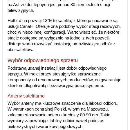
na Astrze dostępnych jest ponad 80 niemieckich stacji
telewizyjnych.
Hotbird na pozycji 13°E to satelita, z którego nadawane są
usługi Canal+. Oferuje ona podobny wybór stacji radiowych,
choć w nieco innej konfiguracji. Warto wiedzieć, że niektóre
stacje dostępne są wyłącznie na jednej z tych pozycji,
dlatego warto rozważyć instalację umożliwiającą odbiór z
obu satelitów.
Wybór odpowiedniego sprzętu
Podstawą udanej instalacji jest dobór odpowiedniego
sprzętu. W mojej pracy stosuję tylko sprawdzone
komponenty od renomowanych producentów, co gwarantuje
klientom długotrwałą i bezawaryjną pracę systemu.
Anteny satelitarne
Wybór anteny ma kluczowe znaczenie dla jakości odbioru.
W warunkach centralnej Polski, w tym na Mazowszu,
zalecam stosowanie anten o średnicy 80-90 cm. Takie
wymiary zapewniają stabilny odbiór nawet podczas
niekorzystnych warunków pogodowych.