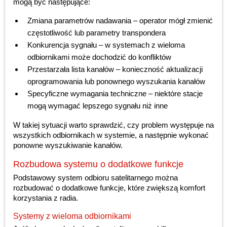
mogą być następujące:
Zmiana parametrów nadawania – operator mógł zmienić
częstotliwość lub parametry transpondera
Konkurencja sygnału – w systemach z wieloma
odbiornikami może dochodzić do konfliktów
Przestarzała lista kanałów – konieczność aktualizacji
oprogramowania lub ponownego wyszukania kanałów
Specyficzne wymagania techniczne – niektóre stacje
mogą wymagać lepszego sygnału niż inne
W takiej sytuacji warto sprawdzić, czy problem występuje na
wszystkich odbiornikach w systemie, a następnie wykonać
ponowne wyszukiwanie kanałów.
Rozbudowa systemu o dodatkowe funkcje
Podstawowy system odbioru satelitarnego można
rozbudować o dodatkowe funkcje, które zwiększą komfort
korzystania z radia.
Systemy z wieloma odbiornikami