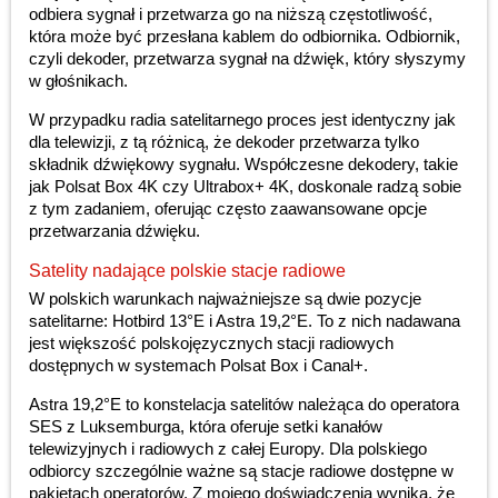
odbiera sygnał i przetwarza go na niższą częstotliwość,
która może być przesłana kablem do odbiornika. Odbiornik,
czyli dekoder, przetwarza sygnał na dźwięk, który słyszymy
w głośnikach.
W przypadku radia satelitarnego proces jest identyczny jak
dla telewizji, z tą różnicą, że dekoder przetwarza tylko
składnik dźwiękowy sygnału. Współczesne dekodery, takie
jak Polsat Box 4K czy Ultrabox+ 4K, doskonale radzą sobie
z tym zadaniem, oferując często zaawansowane opcje
przetwarzania dźwięku.
Satelity nadające polskie stacje radiowe
W polskich warunkach najważniejsze są dwie pozycje
satelitarne: Hotbird 13°E i Astra 19,2°E. To z nich nadawana
jest większość polskojęzycznych stacji radiowych
dostępnych w systemach Polsat Box i Canal+.
Astra 19,2°E to konstelacja satelitów należąca do operatora
SES z Luksemburga, która oferuje setki kanałów
telewizyjnych i radiowych z całej Europy. Dla polskiego
odbiorcy szczególnie ważne są stacje radiowe dostępne w
pakietach operatorów. Z mojego doświadczenia wynika, że