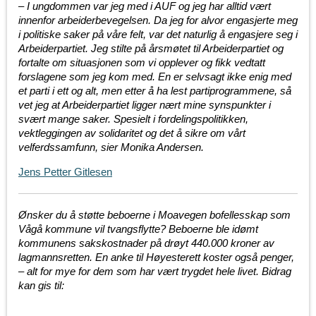
– I ungdommen var jeg med i AUF og jeg har alltid vært
innenfor arbeiderbevegelsen. Da jeg for alvor engasjerte meg
i politiske saker på våre felt, var det naturlig å engasjere seg i
Arbeiderpartiet. Jeg stilte på årsmøtet til Arbeiderpartiet og
fortalte om situasjonen som vi opplever og fikk vedtatt
forslagene som jeg kom med. En er selvsagt ikke enig med
et parti i ett og alt, men etter å ha lest partiprogrammene, så
vet jeg at Arbeiderpartiet ligger nært mine synspunkter i
svært mange saker. Spesielt i fordelingspolitikken,
vektleggingen av solidaritet og det å sikre om vårt
velferdssamfunn, sier Monika Andersen.
Jens Petter Gitlesen
Ønsker du å støtte beb
oerne i Moavegen bofellesskap som
Vågå kommune vil tvangsflytte? Beboerne ble idømt
kommunens sakskostnader på drøyt 440.000 kroner av
lagmannsretten. En anke til Høyesterett koster også penger,
– alt for mye for dem som har vært trygdet hele livet. Bidrag
kan gis til: