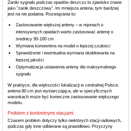
Zaniki sygnału podczas opadów deszczu to zjawisko znane
jako "zanik deszczowy". Im mniejsza antena, tym bardziej
jest na nie podatna. Rozwiązania to:
Zastosowanie większej anteny – w rejonach o
intensywnych opadach warto zastosować antenę o
średnicy 90-100 cm
Wymiana konwertera na model o lepszej czułości
Sprawdzenie i ewentualna wymiana okablowania na
lepszej jakości
Optymalizacja ustawienia anteny dla maksymalnego
sygnału
W praktyce, dla większości lokalizacji w centralnej Polsce,
antena 80 cm jest wystarczająca, ale w specyficznych
warunkach może być konieczne zastosowanie większego
modelu.
Problem z konkretnymi stacjami
Czasem problem dotyczy tylko niektórych stacji radiowych,
podczas gdy inne odbierane są prawidłowo. Przyczyny