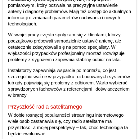
pomiarowym, który pozwala na precyzyjne ustawienie
anteny i diagnozę problemów. Mają też dostęp do aktualnych
informacji o zmianach parametrów nadawania i nowych
technologiach.
W swojej pracy często spotykam się z klientami, którzy
początkowo próbowali samodzielnie ustawić antenę, ale
ostatecznie zdecydowali się na pomoc specjalisty. W
większości przypadków profesjonalny montaż rozwiązuje
problemy z sygnałem i zapewnia stabilny odbiór na lata.
Instalatorzy zapewniają wsparcie po montażu, co jest
szczególnie ważne w przypadku rozbudowanych systemów
lub gdy pojawiają się problemy z odbiorem. Warto wybierać
sprawdzonych fachowców z referencjami i doświadczeniem
w branży.
Przyszłość radia satelitarnego
W dobie rosnącej popularności streamingu internetowego
wiele osób zastanawia się, czy radio satelitarne ma
przyszłość. Z mojej perspektywy – tak, choć technologia ta
będzie ewoluować.