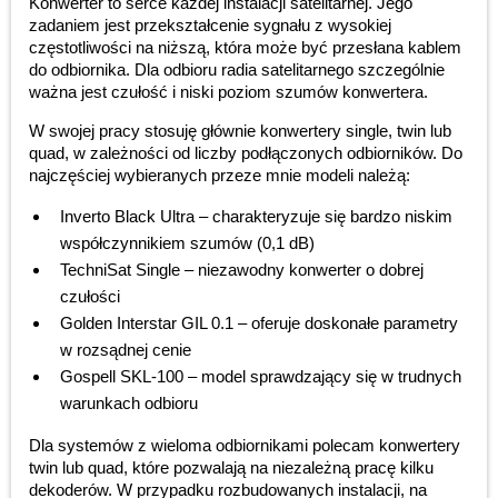
Konwerter to serce każdej instalacji satelitarnej. Jego
zadaniem jest przekształcenie sygnału z wysokiej
częstotliwości na niższą, która może być przesłana kablem
do odbiornika. Dla odbioru radia satelitarnego szczególnie
ważna jest czułość i niski poziom szumów konwertera.
W swojej pracy stosuję głównie konwertery single, twin lub
quad, w zależności od liczby podłączonych odbiorników. Do
najczęściej wybieranych przeze mnie modeli należą:
Inverto Black Ultra – charakteryzuje się bardzo niskim
współczynnikiem szumów (0,1 dB)
TechniSat Single – niezawodny konwerter o dobrej
czułości
Golden Interstar GIL 0.1 – oferuje doskonałe parametry
w rozsądnej cenie
Gospell SKL-100 – model sprawdzający się w trudnych
warunkach odbioru
Dla systemów z wieloma odbiornikami polecam konwertery
twin lub quad, które pozwalają na niezależną pracę kilku
dekoderów. W przypadku rozbudowanych instalacji, na