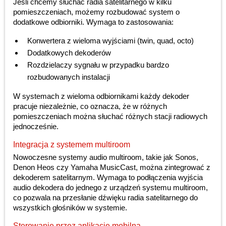
Jeśli chcemy słuchać radia satelitarnego w kilku
pomieszczeniach, możemy rozbudować system o
dodatkowe odbiorniki. Wymaga to zastosowania:
Konwertera z wieloma wyjściami (twin, quad, octo)
Dodatkowych dekoderów
Rozdzielaczy sygnału w przypadku bardzo
rozbudowanych instalacji
W systemach z wieloma odbiornikami każdy dekoder
pracuje niezależnie, co oznacza, że w różnych
pomieszczeniach można słuchać różnych stacji radiowych
jednocześnie.
Integracja z systemem multiroom
Nowoczesne systemy audio multiroom, takie jak Sonos,
Denon Heos czy Yamaha MusicCast, można zintegrować z
dekoderem satelitarnym. Wymaga to podłączenia wyjścia
audio dekodera do jednego z urządzeń systemu multiroom,
co pozwala na przesłanie dźwięku radia satelitarnego do
wszystkich głośników w systemie.
Sterowanie przez aplikację mobilną