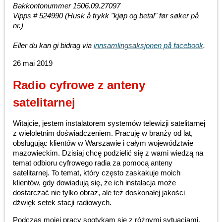
Bakkontonummer 1506.09.27097
Vipps # 524990
(Husk å trykk "kjøp og betal" før søker på
nr.)
Eller du kan gi bidrag via
innsamlingsaksjonen på facebook
.
26 mai 2019
Radio cyfrowe z anteny
satelitarnej
Witajcie, jestem instalatorem systemów telewizji satelitarnej
z wieloletnim doświadczeniem. Pracuję w branży od lat,
obsługując klientów w Warszawie i całym województwie
mazowieckim. Dzisiaj chcę podzielić się z wami wiedzą na
temat odbioru cyfrowego radia za pomocą anteny
satelitarnej. To temat, który często zaskakuje moich
klientów, gdy dowiadują się, że ich instalacja może
dostarczać nie tylko obraz, ale też doskonałej jakości
dźwięk setek stacji radiowych.
Podczas mojej pracy spotykam się z różnymi sytuacjami.