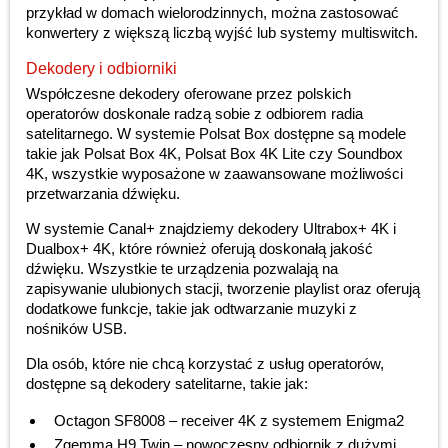
przykład w domach wielorodzinnych, można zastosować
konwertery z większą liczbą wyjść lub systemy multiswitch.
Dekodery i odbiorniki
Współczesne dekodery oferowane przez polskich
operatorów doskonale radzą sobie z odbiorem radia
satelitarnego. W systemie Polsat Box dostępne są modele
takie jak Polsat Box 4K, Polsat Box 4K Lite czy Soundbox
4K, wszystkie wyposażone w zaawansowane możliwości
przetwarzania dźwięku.
W systemie Canal+ znajdziemy dekodery Ultrabox+ 4K i
Dualbox+ 4K, które również oferują doskonałą jakość
dźwięku. Wszystkie te urządzenia pozwalają na
zapisywanie ulubionych stacji, tworzenie playlist oraz oferują
dodatkowe funkcje, takie jak odtwarzanie muzyki z
nośników USB.
Dla osób, które nie chcą korzystać z usług operatorów,
dostępne są dekodery satelitarne, takie jak:
Octagon SF8008 – receiver 4K z systemem Enigma2
Zgemma H9 Twin – nowoczesny odbiornik z dużymi