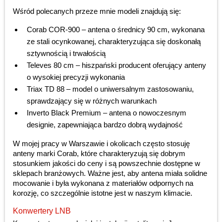
Wśród polecanych przeze mnie modeli znajdują się:
Corab COR-900 – antena o średnicy 90 cm, wykonana
ze stali ocynkowanej, charakteryzująca się doskonałą
sztywnością i trwałością
Televes 80 cm – hiszpański producent oferujący anteny
o wysokiej precyzji wykonania
Triax TD 88 – model o uniwersalnym zastosowaniu,
sprawdzający się w różnych warunkach
Inverto Black Premium – antena o nowoczesnym
designie, zapewniająca bardzo dobrą wydajność
W mojej pracy w Warszawie i okolicach często stosuję
anteny marki Corab, które charakteryzują się dobrym
stosunkiem jakości do ceny i są powszechnie dostępne w
sklepach branżowych. Ważne jest, aby antena miała solidne
mocowanie i była wykonana z materiałów odpornych na
korozję, co szczególnie istotne jest w naszym klimacie.
Konwertery LNB