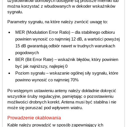
użytkowników domowych dostępne są prostsze mierniki lub
można korzystać z wbudowanych w dekoder wskaźników
sygnału.
Parametry sygnału, na które należy zwrócić uwagę to:
MER (Modulation Error Ratio) – dla stabilnego odbioru
powinien wynosić co najmniej 12 dB, a wartości powyżej
15 dB gwarantują odbiór nawet w trudnych warunkach
pogodowych
BER (Bit Error Rate) – wskaźnik błędów, który powinien
być jak najniższy, najlepiej 0
Poziom sygnału – wskazanie ogólnej siły sygnału, które
powinno wynosić co najmniej 70%
Po wstępnym ustawieniu anteny należy dokładnie dokręcić
wszystkie śruby regulacyjne, pamiętając o pozostawieniu
możliwości drobnych korekt. Antena musi być stabilna i nie
może się poruszać pod wpływem wiatru.
Prowadzenie okablowania
Kable należy prowadzić w sposób zapewniający ich