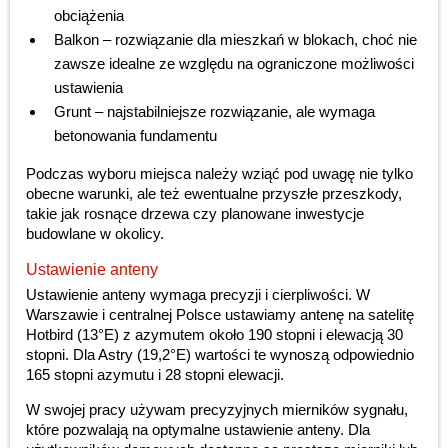
obciążenia
Balkon – rozwiązanie dla mieszkań w blokach, choć nie
zawsze idealne ze względu na ograniczone możliwości
ustawienia
Grunt – najstabilniejsze rozwiązanie, ale wymaga
betonowania fundamentu
Podczas wyboru miejsca należy wziąć pod uwagę nie tylko
obecne warunki, ale też ewentualne przyszłe przeszkody,
takie jak rosnące drzewa czy planowane inwestycje
budowlane w okolicy.
Ustawienie anteny
Ustawienie anteny wymaga precyzji i cierpliwości. W
Warszawie i centralnej Polsce ustawiamy antenę na satelitę
Hotbird (13°E) z azymutem około 190 stopni i elewacją 30
stopni. Dla Astry (19,2°E) wartości te wynoszą odpowiednio
165 stopni azymutu i 28 stopni elewacji.
W swojej pracy używam precyzyjnych mierników sygnału,
które pozwalają na optymalne ustawienie anteny. Dla