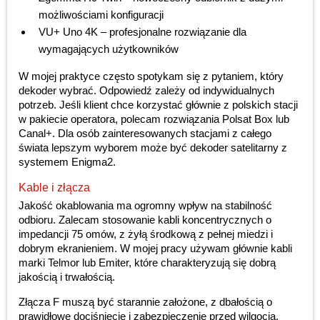
możliwościami konfiguracji
VU+ Uno 4K – profesjonalne rozwiązanie dla
wymagających użytkowników
W mojej praktyce często spotykam się z pytaniem, który
dekoder wybrać. Odpowiedź zależy od indywidualnych
potrzeb. Jeśli klient chce korzystać głównie z polskich stacji
w pakiecie operatora, polecam rozwiązania Polsat Box lub
Canal+. Dla osób zainteresowanych stacjami z całego
świata lepszym wyborem może być dekoder satelitarny z
systemem Enigma2.
Kable i złącza
Jakość okablowania ma ogromny wpływ na stabilność
odbioru. Zalecam stosowanie kabli koncentrycznych o
impedancji 75 omów, z żyłą środkową z pełnej miedzi i
dobrym ekranieniem. W mojej pracy używam głównie kabli
marki Telmor lub Emiter, które charakteryzują się dobrą
jakością i trwałością.
Złącza F muszą być starannie założone, z dbałością o
prawidłowe dociśnięcie i zabezpieczenie przed wilgocią.