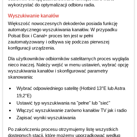
wykorzystać do optymalizacji odbioru radia.
Wyszukiwanie kanałów
Większość nowoczesnych dekoderów posiada funkcję
automatycznego wyszukiwania kanałów. W przypadku
Polsat Box i Canal+ proces ten jest w pełni
zautomatyzowany i odbywa się podczas pierwszej
konfiguracji urządzenia.
Dla użytkowników odbiorników satelitarnych proces wygląda
nieco inaczej. Należy wejść w menu ustawień, wybrać opcję
wyszukiwania kanałów i skonfigurować parametry
skanowania:
Wybrać odpowiedniego satelitę (Hotbird 13°E lub Astra
19,2°E)
Ustawić typ wyszukiwania na "pełne" lub "sieć"
Włączyć wyszukiwanie zarówno kanałów TV jak i radio
Zapisać wyniki wyszukiwania
Po zakończeniu procesu otrzymujemy listę wszystkich
dostępnych stacji, które możemy uporządkować według