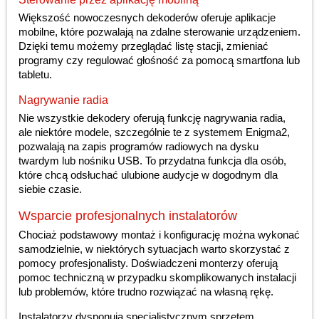
Większość nowoczesnych dekoderów oferuje aplikacje
mobilne, które pozwalają na zdalne sterowanie urządzeniem.
Dzięki temu możemy przeglądać listę stacji, zmieniać
programy czy regulować głośność za pomocą smartfona lub
tabletu.
Nagrywanie radia
Nie wszystkie dekodery oferują funkcję nagrywania radia,
ale niektóre modele, szczególnie te z systemem Enigma2,
pozwalają na zapis programów radiowych na dysku
twardym lub nośniku USB. To przydatna funkcja dla osób,
które chcą odsłuchać ulubione audycje w dogodnym dla
siebie czasie.
Wsparcie profesjonalnych instalatorów
Chociaż podstawowy montaż i konfigurację można wykonać
samodzielnie, w niektórych sytuacjach warto skorzystać z
pomocy profesjonalisty. Doświadczeni monterzy oferują
pomoc techniczną w przypadku skomplikowanych instalacji
lub problemów, które trudno rozwiązać na własną rękę.
Instalatorzy dysponują specjalistycznym sprzętem