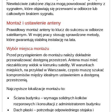
Niewłaściwie założone złącza mogą powodować problemy z
sygnałem, które objawiają się przerwami w odbiorze lub
całkowitym brakiem sygnału.
Montaż i ustawienie anteny
Prawidłowy montaż anteny to klucz do sukcesu w odbiorze
satelitarnym. W mojej pracy stosuję sprawdzone metody,
które gwarantują stabilną instalację na lata.
Wybór miejsca montażu
Przed przystąpieniem do montażu należy dokładnie
przeanalizować dostępną przestrzeń. Antena musi mieć
niezakłócony widok w kierunku satelity. W warunkach
miejskich, na przykład w Warszawie, często muszę szukać
kompromisów między idealnym ustawieniem a dostępną
przestrzenią.
Najczęstsze lokalizacje montażu to:
Ściana budynku – wymaga solidnych kołków
rozporowych i konsultacji z administratorem budynku
Dach płaski – potrzebuje odpowiedniego stojaka i