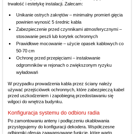
trwałość i estetykę instalacji. Zalecam:
Unikanie ostrych zakrętów – minimalny promień gięcia
powinien wynosić 5 średnic kabla
Zabezpieczenie przed czynnikami atmosferycznymi –
stosowanie peszli lub korytek ochronnych
Prawidłowe mocowanie – użycie opasek kablowych co
50-70 cm
Ochronę przed przepięciami – instalowanie
odgromników w rejonach o zwiększonym ryzyku
wyładowań
W przypadku prowadzenia kabla przez ściany należy
używać przejściówek ochronnych, które zabezpieczą kabel
przed uszkodzeniem i zapobiegną przedostawaniu się
wilgoci do wnętrza budynku.
Konfiguracja systemu do odbioru radia
Po zamontowaniu anteny i podłączeniu okablowania
przystępujemy do konfiguracji dekodera. Współczesne
odbiorniki oferują zaawansowane funkcje, które warto