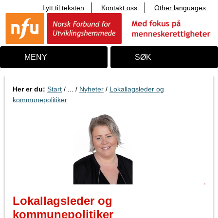
Lytt til teksten
Kontakt oss
Other languages
T
i
l
i
n
n
MENY
SØK
h
o
l
d
Her er du:
Start
/ ... /
Nyheter
/
Lokallagsleder og
kommunepolitiker
Lokallagsleder og
kommunepolitiker