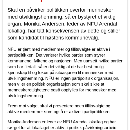
Skal en påvirker politikken overfor mennesker
med utviklingshemming, så er bystyret et viktig
organ. Monika Andersen, leder av NFU Arendal
lokallag, har tatt konsekvensen av dette og stiller
som kandidat til høstens kommunevalg.
NFU er tjent med medlemmer og tillitsvalgte er aktive i
partipolitikken. Det varierer hvilke partier som styrer
kommunene, fylkene og nasjonen. Men uansett hvilke partier
som har flertall, så er det viktig at de har best mulig
kjennskap til og fokus på situasjonen til mennesker med
utviklingshemming. NFU er ingen partipolitisk organisasjon,
men vi er en politisk organisasjon som skal sikre at
menneskerettighetene også oppfylles for mennesker med
utviklingshemming.
Frem mot valget skal vi presentere noen tillitsvalgte og
aktive medlemmer som også er aktive i partipolitikken.
Monika Andersen er leder av NFU Arendal lokallag og har
sørget for at lokallaget er aktivt i politisk påvirkningsarbeid.