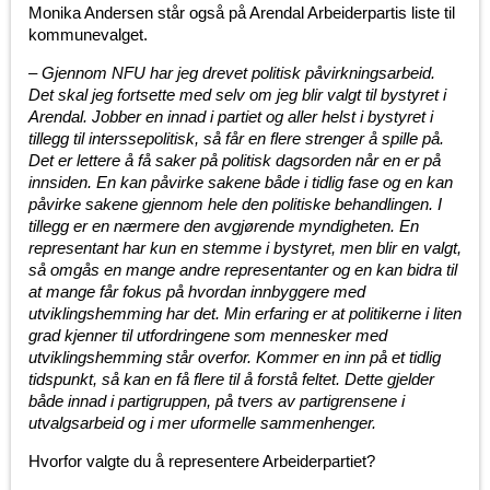
Monika Andersen står også på Arendal Arbeiderpartis liste til
kommunevalget.
– Gjennom NFU har jeg drevet politisk påvirkningsarbeid.
Det skal jeg fortsette med selv om jeg blir valgt til bystyret i
Arendal. Jobber en innad i partiet og aller helst i bystyret i
tillegg til interssepolitisk, så får en flere strenger å spille på.
Det er lettere å få saker på politisk dagsorden når en er på
innsiden. En kan påvirke sakene både i tidlig fase og en kan
påvirke sakene gjennom hele den politiske behandlingen. I
tillegg er en nærmere den avgjørende myndigheten. En
representant har kun en stemme i bystyret, men blir en valgt,
så omgås en mange andre representanter og en kan bidra til
at mange får fokus på hvordan innbyggere med
utviklingshemming har det. Min erfaring er at politikerne i liten
grad kjenner til utfordringene som mennesker med
utviklingshemming står overfor. Kommer en inn på et tidlig
tidspunkt, så kan en få flere til å forstå feltet. Dette gjelder
både innad i partigruppen, på tvers av partigrensene i
utvalgsarbeid og i mer uformelle sammenhenger.
Hvorfor valgte du å representere Arbeiderpartiet?