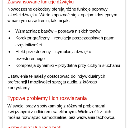
Zaawansowane funkcje dźwięku
Nowoczesne dekodery oferują różne funkcje poprawy
jakości dźwięku. Warto zapoznać się z opcjami dostępnymi
w naszym urządzeniu, takimi jak:
Wzmacniacz basów – poprawa niskich tonów
Korektor graficzny – regulacja poszczególnych pasm
częstotliwości
Efekt przestrzenny – symulacja dźwięku
przestrzennego
Kompresja dynamiki – przydatna przy cichym słuchaniu
Ustawienia te należy dostosować do indywidualnych
preferencji i możliwości sprzętu audio, z którego
korzystamy.
Typowe problemy i ich rozwiązania
W swojej pracy spotykam się z różnymi problemami
związanymi z odbiorem satelitarnym. Większość z nich
można rozwiązać samodzielnie, bez wezwania fachowca.
Słaby sygnał lub jego brak