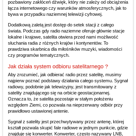
pozbawiony zakłóceń dźwięk, który nie zależy od obciążenia
łącza internetowego czy warunków atmosferycznych, jak to
bywa w przypadku naziemnej telewizji cyfrowej.
Dodatkową zaletą jest dostęp do setek stacji z całego
świata. Podczas gdy radio naziemne oferuje głównie stacje
lokalne i krajowe, satelita otwiera przed nami możliwość
słuchania radia z różnych krajów i kontynentów. To
prawdziwa skarbnica dla miłośników muzyki, wiadomości
czy programów tematycznych.
Jak działa system odbioru satelitarnego ?
Aby zrozumieć, jak odbierać radio przez satelitę, musimy
najpierw poznać podstawy działania całego systemu. Sygnał
radiowy, podobnie jak telewizyjny, jest transmitowany z
satelity znajdującego się na orbicie geostacjonarnej.
Oznacza to, że satelita pozostaje w stałym położeniu
względem Ziemi, co pozwala na nieprzerwany odbiór przy
prawidłowo ustawionej antenie.
Sygnał z satelity jest przechwytywany przez antenę, której
kształt pozwala skupić fale radiowe w jednym punkcie, gdzie
znajduje się konwerter. Konwerter, często nazywany LNB,