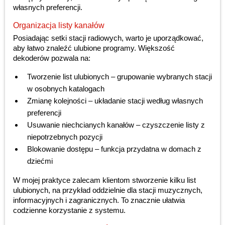
własnych preferencji.
Organizacja listy kanałów
Posiadając setki stacji radiowych, warto je uporządkować,
aby łatwo znaleźć ulubione programy. Większość
dekoderów pozwala na:
Tworzenie list ulubionych – grupowanie wybranych stacji
w osobnych katalogach
Zmianę kolejności – układanie stacji według własnych
preferencji
Usuwanie niechcianych kanałów – czyszczenie listy z
niepotrzebnych pozycji
Blokowanie dostępu – funkcja przydatna w domach z
dziećmi
W mojej praktyce zalecam klientom stworzenie kilku list
ulubionych, na przykład oddzielnie dla stacji muzycznych,
informacyjnych i zagranicznych. To znacznie ułatwia
codzienne korzystanie z systemu.