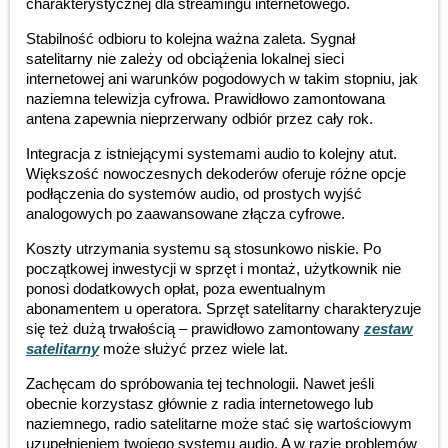
charakterystycznej dla streamingu internetowego.
Stabilność odbioru to kolejna ważna zaleta. Sygnał
satelitarny nie zależy od obciążenia lokalnej sieci
internetowej ani warunków pogodowych w takim stopniu, jak
naziemna telewizja cyfrowa. Prawidłowo zamontowana
antena zapewnia nieprzerwany odbiór przez cały rok.
Integracja z istniejącymi systemami audio to kolejny atut.
Większość nowoczesnych dekoderów oferuje różne opcje
podłączenia do systemów audio, od prostych wyjść
analogowych po zaawansowane złącza cyfrowe.
Koszty utrzymania systemu są stosunkowo niskie. Po
początkowej inwestycji w sprzęt i montaż, użytkownik nie
ponosi dodatkowych opłat, poza ewentualnym
abonamentem u operatora. Sprzęt satelitarny charakteryzuje
się też dużą trwałością – prawidłowo zamontowany
zestaw
satelitarny
może służyć przez wiele lat.
Zachęcam do spróbowania tej technologii. Nawet jeśli
obecnie korzystasz głównie z radia internetowego lub
naziemnego, radio satelitarne może stać się wartościowym
uzupełnieniem twojego systemu audio. A w razie problemów