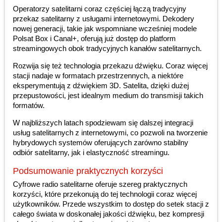
Operatorzy satelitarni coraz częściej łączą tradycyjny
przekaz satelitarny z usługami internetowymi. Dekodery
nowej generacji, takie jak wspomniane wcześniej modele
Polsat Box i Canal+, oferują już dostęp do platform
streamingowych obok tradycyjnych kanałów satelitarnych.
Rozwija się też technologia przekazu dźwięku. Coraz więcej
stacji nadaje w formatach przestrzennych, a niektóre
eksperymentują z dźwiękiem 3D. Satelita, dzięki dużej
przepustowości, jest idealnym medium do transmisji takich
formatów.
W najbliższych latach spodziewam się dalszej integracji
usług satelitarnych z internetowymi, co pozwoli na tworzenie
hybrydowych systemów oferujących zarówno stabilny
odbiór satelitarny, jak i elastyczność streamingu.
Podsumowanie praktycznych korzyści
Cyfrowe radio satelitarne oferuje szereg praktycznych
korzyści, które przekonują do tej technologii coraz więcej
użytkowników. Przede wszystkim to dostęp do setek stacji z
całego świata w doskonałej jakości dźwięku, bez kompresji