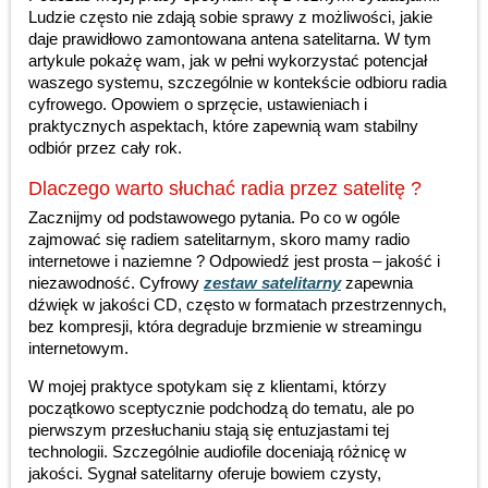
Ludzie często nie zdają sobie sprawy z możliwości, jakie
daje prawidłowo zamontowana antena satelitarna. W tym
artykule pokażę wam, jak w pełni wykorzystać potencjał
waszego systemu, szczególnie w kontekście odbioru radia
cyfrowego. Opowiem o sprzęcie, ustawieniach i
praktycznych aspektach, które zapewnią wam stabilny
odbiór przez cały rok.
Dlaczego warto słuchać radia przez satelitę ?
Zacznijmy od podstawowego pytania. Po co w ogóle
zajmować się radiem satelitarnym, skoro mamy radio
internetowe i naziemne ? Odpowiedź jest prosta – jakość i
niezawodność. Cyfrowy
zestaw satelitarny
zapewnia
dźwięk w jakości CD, często w formatach przestrzennych,
bez kompresji, która degraduje brzmienie w streamingu
internetowym.
W mojej praktyce spotykam się z klientami, którzy
początkowo sceptycznie podchodzą do tematu, ale po
pierwszym przesłuchaniu stają się entuzjastami tej
technologii. Szczególnie audiofile doceniają różnicę w
jakości. Sygnał satelitarny oferuje bowiem czysty,