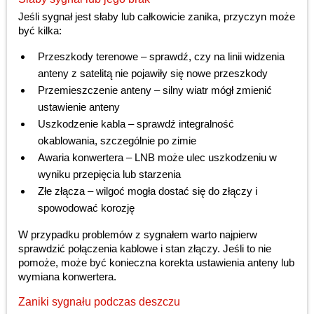
Jeśli sygnał jest słaby lub całkowicie zanika, przyczyn może
być kilka:
Przeszkody terenowe – sprawdź, czy na linii widzenia
anteny z satelitą nie pojawiły się nowe przeszkody
Przemieszczenie anteny – silny wiatr mógł zmienić
ustawienie anteny
Uszkodzenie kabla – sprawdź integralność
okablowania, szczególnie po zimie
Awaria konwertera – LNB może ulec uszkodzeniu w
wyniku przepięcia lub starzenia
Złe złącza – wilgoć mogła dostać się do złączy i
spowodować korozję
W przypadku problemów z sygnałem warto najpierw
sprawdzić połączenia kablowe i stan złączy. Jeśli to nie
pomoże, może być konieczna korekta ustawienia anteny lub
wymiana konwertera.
Zaniki sygnału podczas deszczu