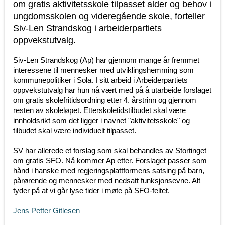
om gratis aktivitetsskole tilpasset alder og behov i
ungdomsskolen og videregående skole, forteller
Siv-Len Strandskog i arbeiderpartiets
oppvekstutvalg.
Siv-Len Strandskog (Ap) har gjennom mange år fremmet
interessene til mennesker med utviklingshemming som
kommunepolitiker i Sola. I sitt arbeid i Arbeiderpartiets
oppvekstutvalg har hun nå vært med på å utarbeide forslaget
om gratis skolefritidsordning etter 4. årstrinn og gjennom
resten av skoleløpet. Etterskoletidstilbudet skal være
innholdsrikt som det ligger i navnet "aktivitetsskole" og
tilbudet skal være individuelt tilpasset.
SV har allerede et forslag som skal behandles av Stortinget
om gratis SFO. Nå kommer Ap etter. Forslaget passer som
hånd i hanske med regjeringsplattformens satsing på barn,
pårørende og mennesker med nedsatt funksjonsevne. Alt
tyder på at vi går lyse tider i møte på SFO-feltet.
Jens Petter Gitlesen