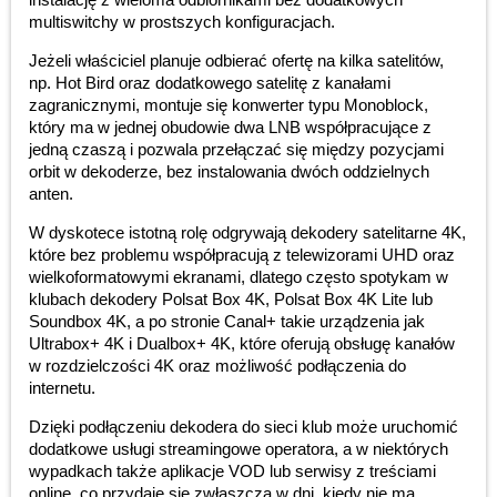
multiswitchy w prostszych konfiguracjach.
Jeżeli właściciel planuje odbierać ofertę na kilka satelitów,
np. Hot Bird oraz dodatkowego satelitę z kanałami
zagranicznymi, montuje się konwerter typu Monoblock,
który ma w jednej obudowie dwa LNB współpracujące z
jedną czaszą i pozwala przełączać się między pozycjami
orbit w dekoderze, bez instalowania dwóch oddzielnych
anten.
W dyskotece istotną rolę odgrywają dekodery satelitarne 4K,
które bez problemu współpracują z telewizorami UHD oraz
wielkoformatowymi ekranami, dlatego często spotykam w
klubach dekodery Polsat Box 4K, Polsat Box 4K Lite lub
Soundbox 4K, a po stronie Canal+ takie urządzenia jak
Ultrabox+ 4K i Dualbox+ 4K, które oferują obsługę kanałów
w rozdzielczości 4K oraz możliwość podłączenia do
internetu.
Dzięki podłączeniu dekodera do sieci klub może uruchomić
dodatkowe usługi streamingowe operatora, a w niektórych
wypadkach także aplikacje VOD lub serwisy z treściami
online, co przydaje się zwłaszcza w dni, kiedy nie ma