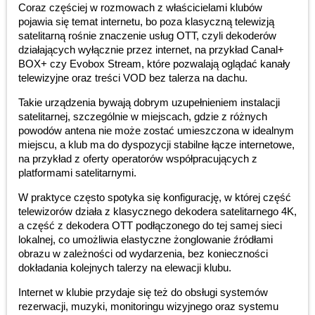
Coraz częściej w rozmowach z właścicielami klubów
pojawia się temat internetu, bo poza klasyczną telewizją
satelitarną rośnie znaczenie usług OTT, czyli dekoderów
działających wyłącznie przez internet, na przykład Canal+
BOX+ czy Evobox Stream, które pozwalają oglądać kanały
telewizyjne oraz treści VOD bez talerza na dachu.
Takie urządzenia bywają dobrym uzupełnieniem instalacji
satelitarnej, szczególnie w miejscach, gdzie z różnych
powodów antena nie może zostać umieszczona w idealnym
miejscu, a klub ma do dyspozycji stabilne łącze internetowe,
na przykład z oferty operatorów współpracujących z
platformami satelitarnymi.
W praktyce często spotyka się konfigurację, w której część
telewizorów działa z klasycznego dekodera satelitarnego 4K,
a część z dekodera OTT podłączonego do tej samej sieci
lokalnej, co umożliwia elastyczne żonglowanie źródłami
obrazu w zależności od wydarzenia, bez konieczności
dokładania kolejnych talerzy na elewacji klubu.
Internet w klubie przydaje się też do obsługi systemów
rezerwacji, muzyki, monitoringu wizyjnego oraz systemu