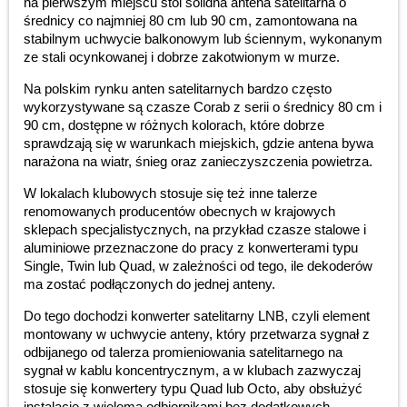
na pierwszym miejscu stoi solidna antena satelitarna o
średnicy co najmniej 80 cm lub 90 cm, zamontowana na
stabilnym uchwycie balkonowym lub ściennym, wykonanym
ze stali ocynkowanej i dobrze zakotwionym w murze.
Na polskim rynku anten satelitarnych bardzo często
wykorzystywane są czasze Corab z serii o średnicy 80 cm i
90 cm, dostępne w różnych kolorach, które dobrze
sprawdzają się w warunkach miejskich, gdzie antena bywa
narażona na wiatr, śnieg oraz zanieczyszczenia powietrza.
W lokalach klubowych stosuje się też inne talerze
renomowanych producentów obecnych w krajowych
sklepach specjalistycznych, na przykład czasze stalowe i
aluminiowe przeznaczone do pracy z konwerterami typu
Single, Twin lub Quad, w zależności od tego, ile dekoderów
ma zostać podłączonych do jednej anteny.
Do tego dochodzi konwerter satelitarny LNB, czyli element
montowany w uchwycie anteny, który przetwarza sygnał z
odbijanego od talerza promieniowania satelitarnego na
sygnał w kablu koncentrycznym, a w klubach zazwyczaj
stosuje się konwertery typu Quad lub Octo, aby obsłużyć
instalację z wieloma odbiornikami bez dodatkowych