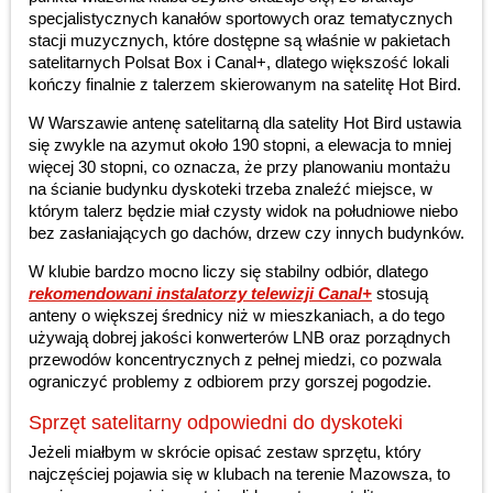
specjalistycznych kanałów sportowych oraz tematycznych
stacji muzycznych, które dostępne są właśnie w pakietach
satelitarnych Polsat Box i Canal+, dlatego większość lokali
kończy finalnie z talerzem skierowanym na satelitę Hot Bird.
W Warszawie antenę satelitarną dla satelity Hot Bird ustawia
się zwykle na azymut około 190 stopni, a elewacja to mniej
więcej 30 stopni, co oznacza, że przy planowaniu montażu
na ścianie budynku dyskoteki trzeba znaleźć miejsce, w
którym talerz będzie miał czysty widok na południowe niebo
bez zasłaniających go dachów, drzew czy innych budynków.
W klubie bardzo mocno liczy się stabilny odbiór, dlatego
rekomendowani instalatorzy telewizji Canal+
stosują
anteny o większej średnicy niż w mieszkaniach, a do tego
używają dobrej jakości konwerterów LNB oraz porządnych
przewodów koncentrycznych z pełnej miedzi, co pozwala
ograniczyć problemy z odbiorem przy gorszej pogodzie.
Sprzęt satelitarny odpowiedni do dyskoteki
Jeżeli miałbym w skrócie opisać zestaw sprzętu, który
najczęściej pojawia się w klubach na terenie Mazowsza, to