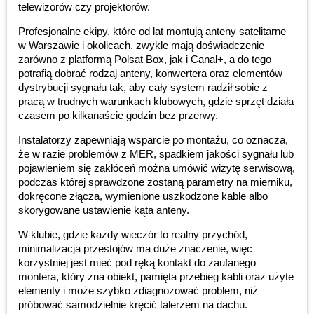
telewizorów czy projektorów.
Profesjonalne ekipy, które od lat montują anteny satelitarne
w Warszawie i okolicach, zwykle mają doświadczenie
zarówno z platformą Polsat Box, jak i Canal+, a do tego
potrafią dobrać rodzaj anteny, konwertera oraz elementów
dystrybucji sygnału tak, aby cały system radził sobie z
pracą w trudnych warunkach klubowych, gdzie sprzęt działa
czasem po kilkanaście godzin bez przerwy.
Instalatorzy zapewniają wsparcie po montażu, co oznacza,
że w razie problemów z MER, spadkiem jakości sygnału lub
pojawieniem się zakłóceń można umówić wizytę serwisową,
podczas której sprawdzone zostaną parametry na mierniku,
dokręcone złącza, wymienione uszkodzone kable albo
skorygowane ustawienie kąta anteny.
W klubie, gdzie każdy wieczór to realny przychód,
minimalizacja przestojów ma duże znaczenie, więc
korzystniej jest mieć pod ręką kontakt do zaufanego
montera, który zna obiekt, pamięta przebieg kabli oraz użyte
elementy i może szybko zdiagnozować problem, niż
próbować samodzielnie kręcić talerzem na dachu.