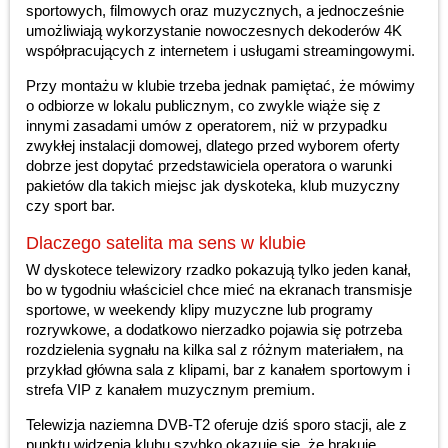
sportowych, filmowych oraz muzycznych, a jednocześnie
umożliwiają wykorzystanie nowoczesnych dekoderów 4K
współpracujących z internetem i usługami streamingowymi.
Przy montażu w klubie trzeba jednak pamiętać, że mówimy
o odbiorze w lokalu publicznym, co zwykle wiąże się z
innymi zasadami umów z operatorem, niż w przypadku
zwykłej instalacji domowej, dlatego przed wyborem oferty
dobrze jest dopytać przedstawiciela operatora o warunki
pakietów dla takich miejsc jak dyskoteka, klub muzyczny
czy sport bar.
Dlaczego satelita ma sens w klubie
W dyskotece telewizory rzadko pokazują tylko jeden kanał,
bo w tygodniu właściciel chce mieć na ekranach transmisje
sportowe, w weekendy klipy muzyczne lub programy
rozrywkowe, a dodatkowo nierzadko pojawia się potrzeba
rozdzielenia sygnału na kilka sal z różnym materiałem, na
przykład główna sala z klipami, bar z kanałem sportowym i
strefa VIP z kanałem muzycznym premium.
Telewizja naziemna DVB-T2 oferuje dziś sporo stacji, ale z
punktu widzenia klubu szybko okazuje się, że brakuje