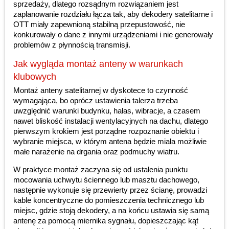
sprzedaży, dlatego rozsądnym rozwiązaniem jest
zaplanowanie rozdziału łącza tak, aby dekodery satelitarne i
OTT miały zapewnioną stabilną przepustowość, nie
konkurowały o dane z innymi urządzeniami i nie generowały
problemów z płynnością transmisji.
Jak wygląda montaż anteny w warunkach
klubowych
Montaż anteny satelitarnej w dyskotece to czynność
wymagająca, bo oprócz ustawienia talerza trzeba
uwzględnić warunki budynku, hałas, wibracje, a czasem
nawet bliskość instalacji wentylacyjnych na dachu, dlatego
pierwszym krokiem jest porządne rozpoznanie obiektu i
wybranie miejsca, w którym antena będzie miała możliwie
małe narażenie na drgania oraz podmuchy wiatru.
W praktyce montaż zaczyna się od ustalenia punktu
mocowania uchwytu ściennego lub masztu dachowego,
następnie wykonuje się przewierty przez ścianę, prowadzi
kable koncentryczne do pomieszczenia technicznego lub
miejsc, gdzie stoją dekodery, a na końcu ustawia się samą
antenę za pomocą miernika sygnału, dopieszczając kąt