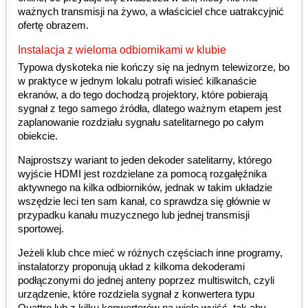
ważnych transmisji na żywo, a właściciel chce uatrakcyjnić
ofertę obrazem.
Instalacja z wieloma odbiornikami w klubie
Typowa dyskoteka nie kończy się na jednym telewizorze, bo
w praktyce w jednym lokalu potrafi wisieć kilkanaście
ekranów, a do tego dochodzą projektory, które pobierają
sygnał z tego samego źródła, dlatego ważnym etapem jest
zaplanowanie rozdziału sygnału satelitarnego po całym
obiekcie.
Najprostszy wariant to jeden dekoder satelitarny, którego
wyjście HDMI jest rozdzielane za pomocą rozgałęźnika
aktywnego na kilka odbiorników, jednak w takim układzie
wszędzie leci ten sam kanał, co sprawdza się głównie w
przypadku kanału muzycznego lub jednej transmisji
sportowej.
Jeżeli klub chce mieć w różnych częściach inne programy,
instalatorzy proponują układ z kilkoma dekoderami
podłączonymi do jednej anteny poprzez multiswitch, czyli
urządzenie, które rozdziela sygnał z konwertera typu
Quattro lub z kilku konwerterów na wiele wyjść, tak aby