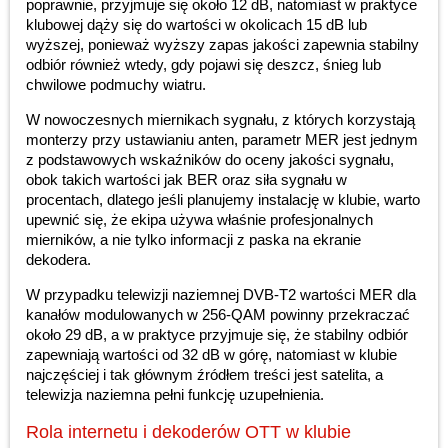
poprawnie, przyjmuje się około 12 dB, natomiast w praktyce
klubowej dąży się do wartości w okolicach 15 dB lub
wyższej, ponieważ wyższy zapas jakości zapewnia stabilny
odbiór również wtedy, gdy pojawi się deszcz, śnieg lub
chwilowe podmuchy wiatru.
W nowoczesnych miernikach sygnału, z których korzystają
monterzy przy ustawianiu anten, parametr MER jest jednym
z podstawowych wskaźników do oceny jakości sygnału,
obok takich wartości jak BER oraz siła sygnału w
procentach, dlatego jeśli planujemy instalację w klubie, warto
upewnić się, że ekipa używa właśnie profesjonalnych
mierników, a nie tylko informacji z paska na ekranie
dekodera.
W przypadku telewizji naziemnej DVB-T2 wartości MER dla
kanałów modulowanych w 256-QAM powinny przekraczać
około 29 dB, a w praktyce przyjmuje się, że stabilny odbiór
zapewniają wartości od 32 dB w górę, natomiast w klubie
najczęściej i tak głównym źródłem treści jest satelita, a
telewizja naziemna pełni funkcję uzupełnienia.
Rola internetu i dekoderów OTT w klubie