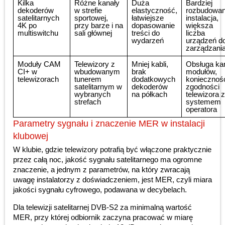
Kilka
Różne kanały
Duża
Bardziej
dekoderów
w strefie
elastyczność,
rozbudowa
satelitarnych
sportowej,
łatwiejsze
instalacja,
4K po
przy barze i na
dopasowanie
większa
multiswitchu
sali głównej
treści do
liczba
wydarzeń
urządzeń d
zarządzani
Moduły CAM
Telewizory z
Mniej kabli,
Obsługa kart
CI+ w
wbudowanym
brak
modułów,
telewizorach
tunerem
dodatkowych
koniecznoś
satelitarnym w
dekoderów
zgodności
wybranych
na półkach
telewizora z
strefach
systemem
operatora
Parametry sygnału i znaczenie MER w instalacji
klubowej
W klubie, gdzie telewizory potrafią być włączone praktycznie
przez całą noc, jakość sygnału satelitarnego ma ogromne
znaczenie, a jednym z parametrów, na który zwracają
uwagę instalatorzy z doświadczeniem, jest MER, czyli miara
jakości sygnału cyfrowego, podawana w decybelach.
Dla telewizji satelitarnej DVB-S2 za minimalną wartość
MER, przy której odbiornik zaczyna pracować w miarę