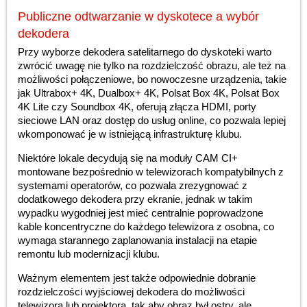
Publiczne odtwarzanie w dyskotece a wybór
dekodera
Przy wyborze dekodera satelitarnego do dyskoteki warto
zwrócić uwagę nie tylko na rozdzielczość obrazu, ale też na
możliwości połączeniowe, bo nowoczesne urządzenia, takie
jak Ultrabox+ 4K, Dualbox+ 4K, Polsat Box 4K, Polsat Box
4K Lite czy Soundbox 4K, oferują złącza HDMI, porty
sieciowe LAN oraz dostęp do usług online, co pozwala lepiej
wkomponować je w istniejącą infrastrukturę klubu.
Niektóre lokale decydują się na moduły CAM CI+
montowane bezpośrednio w telewizorach kompatybilnych z
systemami operatorów, co pozwala zrezygnować z
dodatkowego dekodera przy ekranie, jednak w takim
wypadku wygodniej jest mieć centralnie poprowadzone
kable koncentryczne do każdego telewizora z osobna, co
wymaga starannego zaplanowania instalacji na etapie
remontu lub modernizacji klubu.
Ważnym elementem jest także odpowiednie dobranie
rozdzielczości wyjściowej dekodera do możliwości
telewizora lub projektora, tak aby obraz był ostry, ale