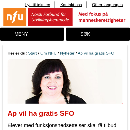
Lytt til teksten
Kontakt oss
Other languages
T
i
l
i
n
n
MENY
SØK
h
o
l
d
Her er du:
Start
/
Om NFU
/
Nyheter
/
Ap vil ha gratis SFO
Ap vil ha gratis SFO
Elever med funksjonsnedsettelser skal få tilbud