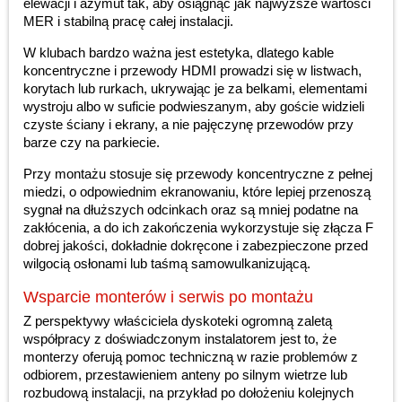
elewacji i azymut tak, aby osiągnąć jak najwyższe wartości
MER i stabilną pracę całej instalacji.
W klubach bardzo ważna jest estetyka, dlatego kable
koncentryczne i przewody HDMI prowadzi się w listwach,
korytach lub rurkach, ukrywając je za belkami, elementami
wystroju albo w suficie podwieszanym, aby goście widzieli
czyste ściany i ekrany, a nie pajęczynę przewodów przy
barze czy na parkiecie.
Przy montażu stosuje się przewody koncentryczne z pełnej
miedzi, o odpowiednim ekranowaniu, które lepiej przenoszą
sygnał na dłuższych odcinkach oraz są mniej podatne na
zakłócenia, a do ich zakończenia wykorzystuje się złącza F
dobrej jakości, dokładnie dokręcone i zabezpieczone przed
wilgocią osłonami lub taśmą samowulkanizującą.
Wsparcie monterów i serwis po montażu
Z perspektywy właściciela dyskoteki ogromną zaletą
współpracy z doświadczonym instalatorem jest to, że
monterzy oferują pomoc techniczną w razie problemów z
odbiorem, przestawieniem anteny po silnym wietrze lub
rozbudową instalacji, na przykład po dołożeniu kolejnych