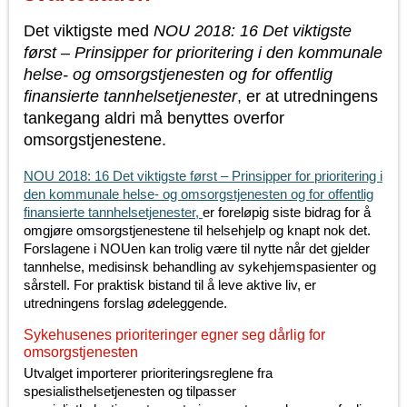
Det viktigste med
NOU 2018: 16 Det viktigste
først – Prinsipper for prioritering i den kommunale
helse- og omsorgstjenesten og for offentlig
finansierte tannhelsetjenester
, er at utredningens
tankegang aldri må benyttes overfor
omsorgstjenestene.
NOU 2018: 16 Det viktigste først – Prinsipper for prioritering i
den kommunale helse- og omsorgstjenesten og for offentlig
finansierte tannhelsetjenester,
er foreløpig siste bidrag for å
omgjøre omsorgstjenestene til helsehjelp og knapt nok det.
Forslagene i NOUen kan trolig være til nytte når det gjelder
tannhelse, medisinsk behandling av sykehjemspasienter og
sårstell. For praktisk bistand til å leve aktive liv, er
utredningens forslag ødeleggende.
Sykehusenes prioriteringer egner seg dårlig for
omsorgstjenesten
Utvalget importerer prioriteringsreglene fra
spesialisthelsetjenesten og tilpasser