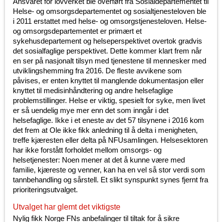
Ansvaret for lovverket ble overført fra Sosialdepartementet til
Helse- og omsorgsdepartementet og sosialtjenesteloven ble
i 2011 erstattet med helse- og omsorgstjenesteloven. Helse-
og omsorgsdepartementet er primært et
sykehusdepartement og helseperspektivet overtok gradvis
det sosialfaglige perspektivet. Dette kommer klart frem når
en ser på nasjonalt tilsyn med tjenestene til mennesker med
utviklingshemming fra 2016. De fleste avvikene som
påvises, er enten knyttet til manglende dokumentasjon eller
knyttet til medisinhåndtering og andre helsefaglige
problemstillinger. Helse er viktig, spesielt for syke, men livet
er så uendelig mye mer enn det som inngår i det
helsefaglige. Ikke i et eneste av det 57 tilsynene i 2016 kom
det frem at Ole ikke fikk anledning til å delta i menigheten,
treffe kjæresten eller delta på NFUsamlingen. Helsesektoren
har ikke forstått forholdet mellom omsorgs- og
helsetjenester: Noen mener at det å kunne være med
familie, kjæreste og venner, kan ha en vel så stor verdi som
tannbehandling og sårstell. Et slikt synspunkt synes fjernt fra
prioriteringsutvalget.
Utvalget har glemt det viktigste
Nylig fikk Norge FNs anbefalinger til tiltak for å sikre