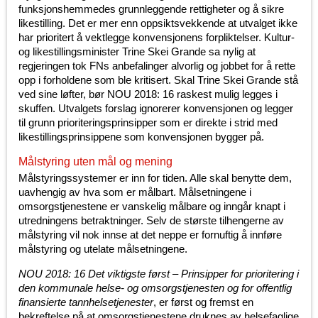
funksjonshemmedes grunnleggende rettigheter og å sikre
likestilling. Det er mer enn oppsiktsvekkende at utvalget ikke
har prioritert å vektlegge konvensjonens forpliktelser. Kultur-
og likestillingsminister Trine Skei Grande sa nylig at
regjeringen tok FNs anbefalinger alvorlig og jobbet for å rette
opp i forholdene som ble kritisert. Skal Trine Skei Grande stå
ved sine løfter, bør NOU 2018: 16 raskest mulig legges i
skuffen. Utvalgets forslag ignorerer konvensjonen og legger
til grunn prioriteringsprinsipper som er direkte i strid med
likestillingsprinsippene som konvensjonen bygger på.
Målstyring uten mål og mening
Målstyringssystemer er inn for tiden. Alle skal benytte dem,
uavhengig av hva som er målbart. Målsetningene i
omsorgstjenestene er vanskelig målbare og inngår knapt i
utredningens betraktninger. Selv de største tilhengerne av
målstyring vil nok innse at det neppe er fornuftig å innføre
målstyring og utelate målsetningene.
NOU 2018: 16 Det viktigste først – Prinsipper for prioritering i
den kommunale helse- og omsorgstjenesten og for offentlig
finansierte tannhelsetjenester
, er først og fremst en
bekreftelse på at omsorgstjenestene druknes av helsefaglige