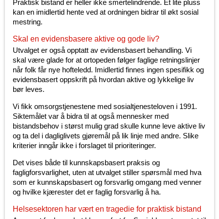
Praktisk bistand er heller ikke smertelindrende. Et lite pluss
kan en imidlertid hente ved at ordningen bidrar til økt sosial
mestring.
Skal en evidensbasere aktive og gode liv?
Utvalget er også opptatt av evidensbasert behandling. Vi
skal være glade for at ortopeden følger faglige retningslinjer
når folk får nye hofteledd. Imidlertid finnes ingen spesifikk og
evidensbasert oppskrift på hvordan aktive og lykkelige liv
bør leves.
Vi fikk omsorgstjenestene med sosialtjenesteloven i 1991.
Siktemålet var å bidra til at også mennesker med
bistandsbehov i størst mulig grad skulle kunne leve aktive liv
og ta del i dagliglivets gjøremål på lik linje med andre. Slike
kriterier inngår ikke i forslaget til prioriteringer.
Det vises både til kunnskapsbasert praksis og
fagligforsvarlighet, uten at utvalget stiller spørsmål med hva
som er kunnskapsbasert og forsvarlig omgang med venner
og hvilke kjærester det er faglig forsvarlig å ha.
Helsesektoren har vært en tragedie for praktisk bistand