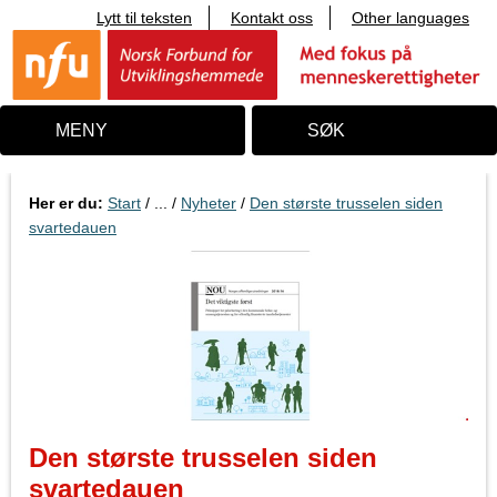
Lytt til teksten
Kontakt oss
Other languages
T
i
l
i
n
n
MENY
SØK
h
o
l
d
Her er du:
Start
/ ... /
Nyheter
/
Den største trusselen siden
svartedauen
Den største trusselen siden
svartedauen