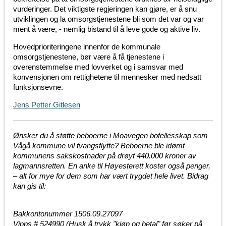
vurderinger. Det viktigste regjeringen kan gjøre, er å snu
utviklingen og la omsorgstjenestene bli som det var og var
ment å være, - nemlig bistand til å leve gode og aktive liv.
Hovedprioriteringene innenfor de kommunale
omsorgstjenestene, bør være å få tjenestene i
overenstemmelse med lovverket og i samsvar med
konvensjonen om rettighetene til mennesker med nedsatt
funksjonsevne.
Jens Petter Gitlesen
Ønsker du å støtte beb
oerne i Moavegen bofellesskap som
Vågå kommune vil tvangsflytte? Beboerne ble idømt
kommunens sakskostnader på drøyt 440.000 kroner av
lagmannsretten. En anke til Høyesterett koster også penger,
– alt for mye for dem som har vært trygdet hele livet. Bidrag
kan gis til:
Bakkontonummer 1506.09.27097
Vipps # 524990
(Husk å trykk "kjøp og betal" før søker på