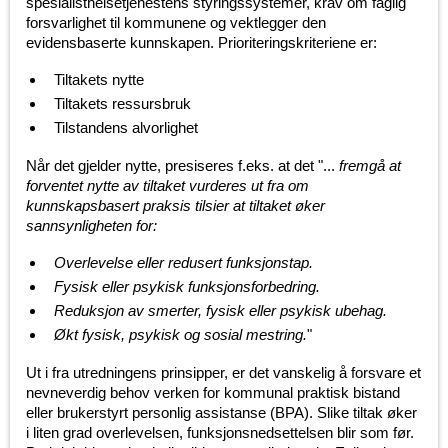
spesialisthelsetjenestens styringssystemer, krav om faglig
forsvarlighet til kommunene og vektlegger den
evidensbaserte kunnskapen. Prioriteringskriteriene er:
Tiltakets nytte
Tiltakets ressursbruk
Tilstandens alvorlighet
Når det gjelder nytte, presiseres f.eks. at det "...
fremgå at
forventet nytte av tiltaket vurderes ut fra om
kunnskapsbasert praksis tilsier at tiltaket øker
sannsynligheten for:
Overlevelse eller redusert funksjonstap.
Fysisk eller psykisk funksjonsforbedring.
Reduksjon av smerter, fysisk eller psykisk ubehag.
Økt fysisk, psykisk og sosial mestring.
"
Ut i fra utredningens prinsipper, er det vanskelig å forsvare et
nevneverdig behov verken for kommunal praktisk bistand
eller brukerstyrt personlig assistanse (BPA). Slike tiltak øker
i liten grad overlevelsen, funksjonsnedsettelsen blir som før.