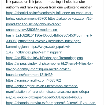
link passes on link juice — meaning it helps transfer
authority and ranking power from one website to another.
https://shoolini.online/blog/family-influence-on-consumer-
behavior/#comment-86700
https://jakubroskosz.com/10-
porad-zaczac-sie-stylowo-ubierac/?
unapproved=338069&moderation-
hash=1a1c828164136e49bb0b4bfb57809453#comment-
338069
https://drill.lovesick.jp/drilldata/index.php?
kemmingglenn
https://weys.sub.jp/pukiwiki-
1.4.7_notb/index.php?kemmingglenn
https://ad456.daa.jp/wiki/index.php?kemmingglenn
https://anpeq.it/index.php/component/k2/item/4-4-tips-for-
having-a-family-meeting-on-media-device-
boundaries#comment1219439
https://admin.phacility.com/F639762
https://aplar.org/forum/an-uncommon-rhematic-
manifestation-of-rare-skin-disease/пакеты-для-сбора-
медицинских-отходов/paged/5331/#post-446902
https://chatadoubravka.cz/component/k2/item/1-if-you-can-