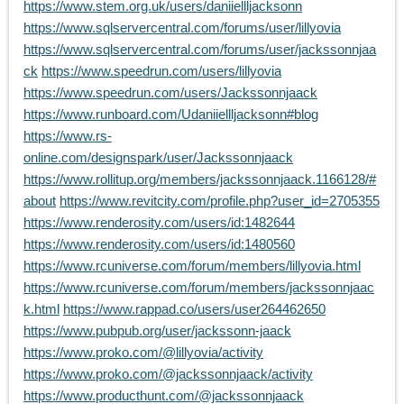
https://www.stem.org.uk/users/daniiellljacksonn
https://www.sqlservercentral.com/forums/user/lillyovia
https://www.sqlservercentral.com/forums/user/jackssonnjaa
ck
https://www.speedrun.com/users/lillyovia
https://www.speedrun.com/users/Jackssonnjaack
https://www.runboard.com/Udaniiellljacksonn#blog
https://www.rs-
online.com/designspark/user/Jackssonnjaack
https://www.rollitup.org/members/jackssonnjaack.1166128/#
about
https://www.revitcity.com/profile.php?user_id=2705355
https://www.renderosity.com/users/id:1482644
https://www.renderosity.com/users/id:1480560
https://www.rcuniverse.com/forum/members/lillyovia.html
https://www.rcuniverse.com/forum/members/jackssonnjaac
k.html
https://www.rappad.co/users/user264462650
https://www.pubpub.org/user/jackssonn-jaack
https://www.proko.com/@lillyovia/activity
https://www.proko.com/@jackssonnjaack/activity
https://www.producthunt.com/@jackssonnjaack