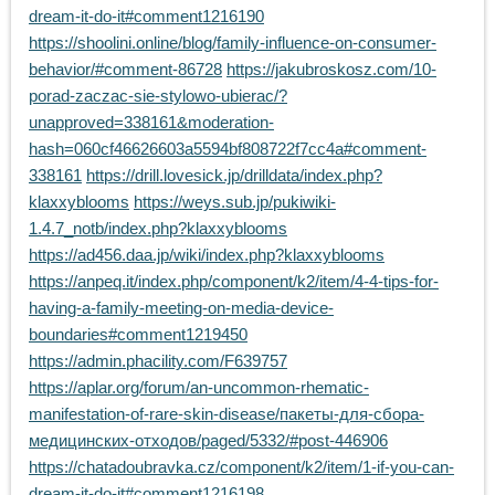
dream-it-do-it#comment1216190
https://shoolini.online/blog/family-influence-on-consumer-
behavior/#comment-86728
https://jakubroskosz.com/10-
porad-zaczac-sie-stylowo-ubierac/?
unapproved=338161&moderation-
hash=060cf46626603a5594bf808722f7cc4a#comment-
338161
https://drill.lovesick.jp/drilldata/index.php?
klaxxyblooms
https://weys.sub.jp/pukiwiki-
1.4.7_notb/index.php?klaxxyblooms
https://ad456.daa.jp/wiki/index.php?klaxxyblooms
https://anpeq.it/index.php/component/k2/item/4-4-tips-for-
having-a-family-meeting-on-media-device-
boundaries#comment1219450
https://admin.phacility.com/F639757
https://aplar.org/forum/an-uncommon-rhematic-
manifestation-of-rare-skin-disease/пакеты-для-сбора-
медицинских-отходов/paged/5332/#post-446906
https://chatadoubravka.cz/component/k2/item/1-if-you-can-
dream-it-do-it#comment1216198