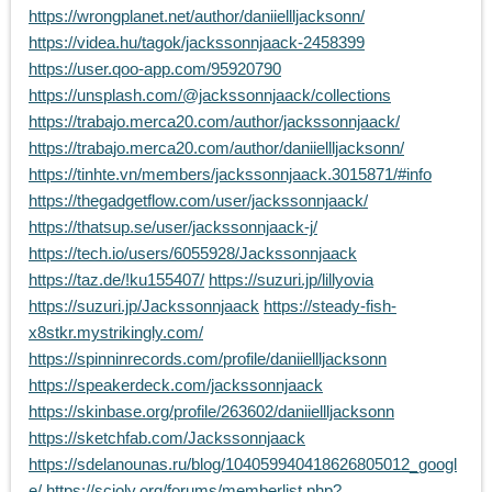
https://wrongplanet.net/author/daniiellljacksonn/
https://videa.hu/tagok/jackssonnjaack-2458399
https://user.qoo-app.com/95920790
https://unsplash.com/@jackssonnjaack/collections
https://trabajo.merca20.com/author/jackssonnjaack/
https://trabajo.merca20.com/author/daniiellljacksonn/
https://tinhte.vn/members/jackssonnjaack.3015871/#info
https://thegadgetflow.com/user/jackssonnjaack/
https://thatsup.se/user/jackssonnjaack-j/
https://tech.io/users/6055928/Jackssonnjaack
https://taz.de/!ku155407/
https://suzuri.jp/lillyovia
https://suzuri.jp/Jackssonnjaack
https://steady-fish-
x8stkr.mystrikingly.com/
https://spinninrecords.com/profile/daniiellljacksonn
https://speakerdeck.com/jackssonnjaack
https://skinbase.org/profile/263602/daniiellljacksonn
https://sketchfab.com/Jackssonnjaack
https://sdelanounas.ru/blog/104059940418626805012_googl
e/
https://scioly.org/forums/memberlist.php?