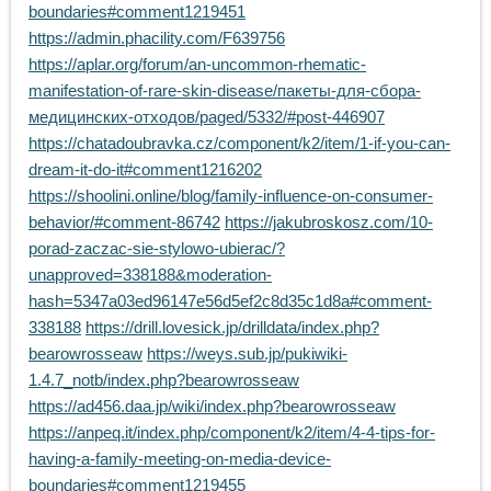
boundaries#comment1219451
https://admin.phacility.com/F639756
https://aplar.org/forum/an-uncommon-rhematic-
manifestation-of-rare-skin-disease/пакеты-для-сбора-
медицинских-отходов/paged/5332/#post-446907
https://chatadoubravka.cz/component/k2/item/1-if-you-can-
dream-it-do-it#comment1216202
https://shoolini.online/blog/family-influence-on-consumer-
behavior/#comment-86742
https://jakubroskosz.com/10-
porad-zaczac-sie-stylowo-ubierac/?
unapproved=338188&moderation-
hash=5347a03ed96147e56d5ef2c8d35c1d8a#comment-
338188
https://drill.lovesick.jp/drilldata/index.php?
bearowrosseaw
https://weys.sub.jp/pukiwiki-
1.4.7_notb/index.php?bearowrosseaw
https://ad456.daa.jp/wiki/index.php?bearowrosseaw
https://anpeq.it/index.php/component/k2/item/4-4-tips-for-
having-a-family-meeting-on-media-device-
boundaries#comment1219455