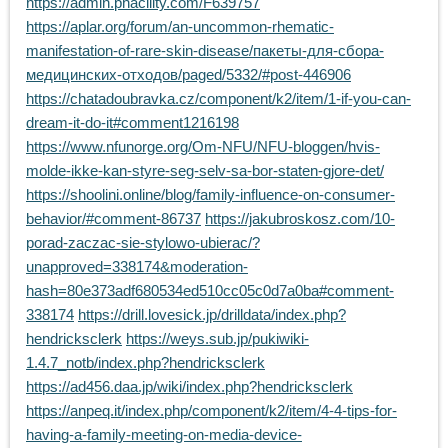
https://admin.phacility.com/F639757
https://aplar.org/forum/an-uncommon-rhematic-
manifestation-of-rare-skin-disease/пакеты-для-сбора-
медицинских-отходов/paged/5332/#post-446906
https://chatadoubravka.cz/component/k2/item/1-if-you-can-
dream-it-do-it#comment1216198
https://www.nfunorge.org/Om-NFU/NFU-bloggen/hvis-
molde-ikke-kan-styre-seg-selv-sa-bor-staten-gjore-det/
https://shoolini.online/blog/family-influence-on-consumer-
behavior/#comment-86737
https://jakubroskosz.com/10-
porad-zaczac-sie-stylowo-ubierac/?
unapproved=338174&moderation-
hash=80e373adf680534ed510cc05c0d7a0ba#comment-
338174
https://drill.lovesick.jp/drilldata/index.php?
hendricksclerk
https://weys.sub.jp/pukiwiki-
1.4.7_notb/index.php?hendricksclerk
https://ad456.daa.jp/wiki/index.php?hendricksclerk
https://anpeq.it/index.php/component/k2/item/4-4-tips-for-
having-a-family-meeting-on-media-device-