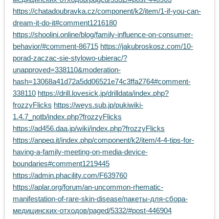
https://chatadoubravka.cz/component/k2/item/1-if-you-can-
dream-it-do-it#comment1216180
https://shoolini.online/blog/family-influence-on-consumer-
behavior/#comment-86715
https://jakubroskosz.com/10-
porad-zaczac-sie-stylowo-ubierac/?
unapproved=338110&moderation-
hash=13068a41d72a5dd06521e74c3ffa2764#comment-
338110
https://drill.lovesick.jp/drilldata/index.php?
frozzyFlicks
https://weys.sub.jp/pukiwiki-
1.4.7_notb/index.php?frozzyFlicks
https://ad456.daa.jp/wiki/index.php?frozzyFlicks
https://anpeq.it/index.php/component/k2/item/4-4-tips-for-
having-a-family-meeting-on-media-device-
boundaries#comment1219445
https://admin.phacility.com/F639760
https://aplar.org/forum/an-uncommon-rhematic-
manifestation-of-rare-skin-disease/пакеты-для-сбора-
медицинских-отходов/paged/5332/#post-446904