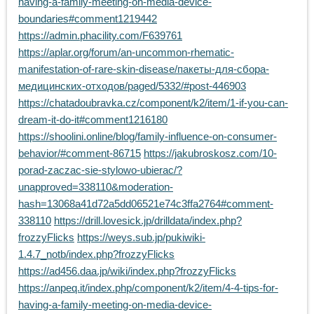
having-a-family-meeting-on-media-device-
boundaries#comment1219442
https://admin.phacility.com/F639761
https://aplar.org/forum/an-uncommon-rhematic-
manifestation-of-rare-skin-disease/пакеты-для-сбора-
медицинских-отходов/paged/5332/#post-446903
https://chatadoubravka.cz/component/k2/item/1-if-you-can-
dream-it-do-it#comment1216180
https://shoolini.online/blog/family-influence-on-consumer-
behavior/#comment-86715
https://jakubroskosz.com/10-
porad-zaczac-sie-stylowo-ubierac/?
unapproved=338110&moderation-
hash=13068a41d72a5dd06521e74c3ffa2764#comment-
338110
https://drill.lovesick.jp/drilldata/index.php?
frozzyFlicks
https://weys.sub.jp/pukiwiki-
1.4.7_notb/index.php?frozzyFlicks
https://ad456.daa.jp/wiki/index.php?frozzyFlicks
https://anpeq.it/index.php/component/k2/item/4-4-tips-for-
having-a-family-meeting-on-media-device-