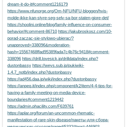
dream-it-do-it#comment1216179
https://www.nfunorge.org/Om-NFU/NFU-bloggen/hvis-
molde-ikke-kan-styre-seg-selv-sa-bor-staten-gjore-det/
https://shoolini.online/blog/family-influence-on-consumer-
behavior/#comment-86710
https://jakubroskosz.com/10-
porad-zaczac-sie-stylowo-ubierac/?
unapproved=338096&moderation-
hash=15567468ffad95389fada7c4b76c9418#comment-
338096
https://drill.lovesick.jp/drilldata/index.php?
dustonbassy
https://weys.sub.jp/pukiwiki-
1.4.7_notb/index.php?dustonbassy
https://ad456.daa.jp/wiki/index.php?dustonbassy
https://anpeq.it/index.php/component/k2/item/4-4-tips-for-
having-a-family-meeting-on-media-device-
boundaries#comment1219442
https://admin.phacility.com/F639761
https://aplar.org/forum/an-uncommon-rhematic-
manifestation-of-rare-skin-disease/пакеты-для-сбора-
медицинских-отходов/paged/5332/#post-446903