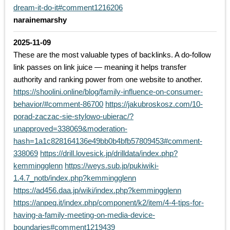
dream-it-do-it#comment1216206
narainemarshy
2025-11-09
These are the most valuable types of backlinks. A do-follow
link passes on link juice — meaning it helps transfer
authority and ranking power from one website to another.
https://shoolini.online/blog/family-influence-on-consumer-
behavior/#comment-86700
https://jakubroskosz.com/10-
porad-zaczac-sie-stylowo-ubierac/?
unapproved=338069&moderation-
hash=1a1c828164136e49bb0b4bfb57809453#comment-
338069
https://drill.lovesick.jp/drilldata/index.php?
kemmingglenn
https://weys.sub.jp/pukiwiki-
1.4.7_notb/index.php?kemmingglenn
https://ad456.daa.jp/wiki/index.php?kemmingglenn
https://anpeq.it/index.php/component/k2/item/4-4-tips-for-
having-a-family-meeting-on-media-device-
boundaries#comment1219439