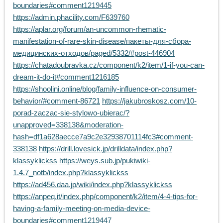
boundaries#comment1219445
https://admin.phacility.com/F639760
https://aplar.org/forum/an-uncommon-rhematic-
manifestation-of-rare-skin-disease/пакеты-для-сбора-
медицинских-отходов/paged/5332/#post-446904
https://chatadoubravka.cz/component/k2/item/1-if-you-can-
dream-it-do-it#comment1216185
https://shoolini.online/blog/family-influence-on-consumer-
behavior/#comment-86721
https://jakubroskosz.com/10-
porad-zaczac-sie-stylowo-ubierac/?
unapproved=338138&moderation-
hash=df1a628aecce7a9c2e32938701114fc3#comment-
338138
https://drill.lovesick.jp/drilldata/index.php?
klassyklickss
https://weys.sub.jp/pukiwiki-
1.4.7_notb/index.php?klassyklickss
https://ad456.daa.jp/wiki/index.php?klassyklickss
https://anpeq.it/index.php/component/k2/item/4-4-tips-for-
having-a-family-meeting-on-media-device-
boundaries#comment1219447