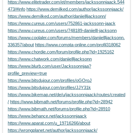
https://www.elitetrader.com/et/members/jackssonnjaack.544
473/#info
https://www.demilked.com/author/jackssonnjaack/
https://www.demilked.com/author/daniiellljacksonn/
https://www.cureus.com/users/752861-jackssonn-jaack
https://www.cureus.com/users/748189-daniielll-jacksonn
https://www.coolaler.com/forums/members/daniiellljacksonn.
336357/about
https://www.compta-online.com/profil318062
https://www.chordie.com/forum/profile.php?id=1925162
https://www.chatwork.com/daniiellljacksonn
https://www.blurb.com/user/Jackssonnjaa?
profile_preview=true
https://www.bitsdujour.com/profiles/oGOroJ
https://www.bitsdujour.com/profiles/JJY31k
https://www.bikemap.net/de/u/jackssonnjaack/routes/created
/
https://www.bibmath.net/forums/profile.php?id=28942
https://www.bibmath.net/forums/profile.php?id=28910
https://www.behance.net/jackssonnjaack
https://www.aparat.com/u_19716266/about
https://wrongplanet.net/author/jackssonnjaack/