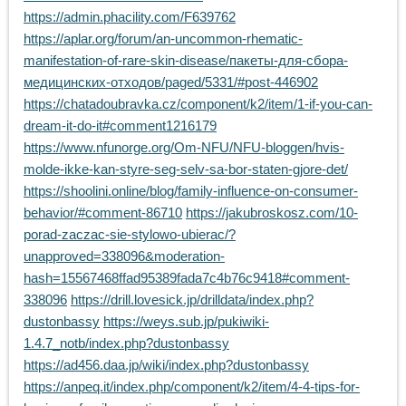
https://admin.phacility.com/F639762
https://aplar.org/forum/an-uncommon-rhematic-
manifestation-of-rare-skin-disease/пакеты-для-сбора-
медицинских-отходов/paged/5331/#post-446902
https://chatadoubravka.cz/component/k2/item/1-if-you-can-
dream-it-do-it#comment1216179
https://www.nfunorge.org/Om-NFU/NFU-bloggen/hvis-
molde-ikke-kan-styre-seg-selv-sa-bor-staten-gjore-det/
https://shoolini.online/blog/family-influence-on-consumer-
behavior/#comment-86710
https://jakubroskosz.com/10-
porad-zaczac-sie-stylowo-ubierac/?
unapproved=338096&moderation-
hash=15567468ffad95389fada7c4b76c9418#comment-
338096
https://drill.lovesick.jp/drilldata/index.php?
dustonbassy
https://weys.sub.jp/pukiwiki-
1.4.7_notb/index.php?dustonbassy
https://ad456.daa.jp/wiki/index.php?dustonbassy
https://anpeq.it/index.php/component/k2/item/4-4-tips-for-