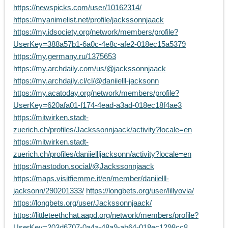
https://newspicks.com/user/10162314/
https://myanimelist.net/profile/jackssonnjaack
https://my.idsociety.org/network/members/profile?
UserKey=388a57b1-6a0c-4e8c-afe2-018ec15a5379
https://my.germany.ru/1375653
https://my.archdaily.com/us/@jackssonnjaack
https://my.archdaily.cl/cl/@daniielll-jacksonn
https://my.acatoday.org/network/members/profile?
UserKey=620afa01-f174-4ead-a3ad-018ec18f4ae3
https://mitwirken.stadt-
zuerich.ch/profiles/Jackssonnjaack/activity?locale=en
https://mitwirken.stadt-
zuerich.ch/profiles/daniiellljacksonn/activity?locale=en
https://mastodon.social/@Jackssonnjaack
https://maps.visitfiemme.it/en/member/daniielll-
jacksonn/290201333/
https://longbets.org/user/lillyovia/
https://longbets.org/user/Jackssonnjaack/
https://littleteethchat.aapd.org/network/members/profile?
UserKey=203d6707-0a4a-48a9-ab64-018ec1298cc8