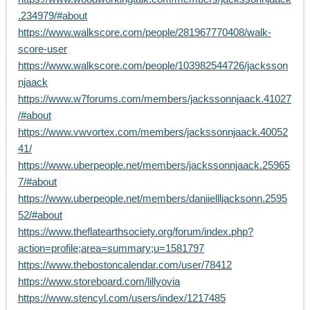
.234979/#about
https://www.walkscore.com/people/281967770408/walk-
score-user
https://www.walkscore.com/people/103982544726/jacksson
njaack
https://www.w7forums.com/members/jackssonnjaack.41027
/#about
https://www.vwvortex.com/members/jackssonnjaack.40052
41/
https://www.uberpeople.net/members/jackssonnjaack.25965
7/#about
https://www.uberpeople.net/members/daniiellljacksonn.2595
52/#about
https://www.theflatearthsociety.org/forum/index.php?
action=profile;area=summary;u=1581797
https://www.thebostoncalendar.com/user/78412
https://www.storeboard.com/lillyovia
https://www.stencyl.com/users/index/1217485