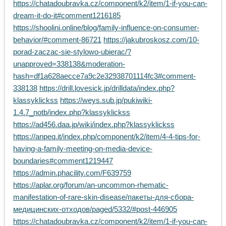
https://chatadoubravka.cz/component/k2/item/1-if-you-can-
dream-it-do-it#comment1216185
https://shoolini.online/blog/family-influence-on-consumer-
behavior/#comment-86721
https://jakubroskosz.com/10-
porad-zaczac-sie-stylowo-ubierac/?
unapproved=338138&moderation-
hash=df1a628aecce7a9c2e32938701114fc3#comment-
338138
https://drill.lovesick.jp/drilldata/index.php?
klassyklickss
https://weys.sub.jp/pukiwiki-
1.4.7_notb/index.php?klassyklickss
https://ad456.daa.jp/wiki/index.php?klassyklickss
https://anpeq.it/index.php/component/k2/item/4-4-tips-for-
having-a-family-meeting-on-media-device-
boundaries#comment1219447
https://admin.phacility.com/F639759
https://aplar.org/forum/an-uncommon-rhematic-
manifestation-of-rare-skin-disease/пакеты-для-сбора-
медицинских-отходов/paged/5332/#post-446905
https://chatadoubravka.cz/component/k2/item/1-if-you-can-