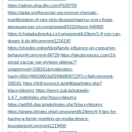
https://admin.phacility.com/F639759
https://aplar.org/forum/an-uncommon-rhematic-
manifestation-of-rare-skin-disease/пакеты-для-сбора-
медицинских-отходов/paged/5332/#post-446905
https://chatadoubravka.cz/component/k2/item/1-if-you-can-
dream-it-do-it#comment1216190
https://shoolini.online/blog/family-influence-on-consumer-
behavior/#comment-86728
https://jakubroskosz.com/10-
porad-zaczac-sie-stylowo-ubierac/?
unapproved=338161&moderation-
hash=060cf46626603a5594bf808722f7cc4a#comment-
338161
https://drill.lovesick.jp/drilldata/index.php?
klaxxyblooms
https://weys.sub.jp/pukiwiki-
1.4.7_notb/index.php?klaxxyblooms
https://ad456.daa.jp/wiki/index.php?klaxxyblooms
https://anpeq.it/index.php/component/k2/item/4-4-tips-for-
having-a-family-meeting-on-media-device-
boundaries#comment1219450