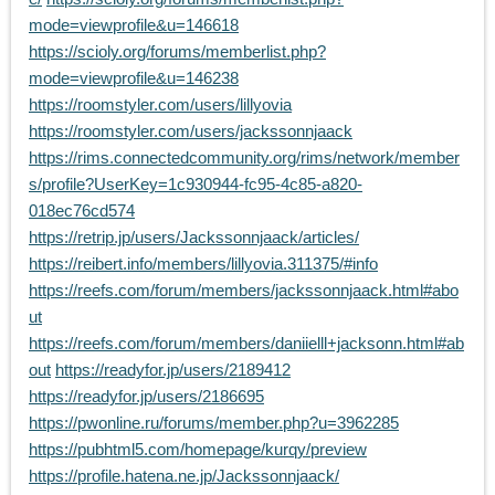
mode=viewprofile&u=146618
https://scioly.org/forums/memberlist.php?
mode=viewprofile&u=146238
https://roomstyler.com/users/lillyovia
https://roomstyler.com/users/jackssonnjaack
https://rims.connectedcommunity.org/rims/network/member
s/profile?UserKey=1c930944-fc95-4c85-a820-
018ec76cd574
https://retrip.jp/users/Jackssonnjaack/articles/
https://reibert.info/members/lillyovia.311375/#info
https://reefs.com/forum/members/jackssonnjaack.html#abo
ut
https://reefs.com/forum/members/daniielll+jacksonn.html#ab
out
https://readyfor.jp/users/2189412
https://readyfor.jp/users/2186695
https://pwonline.ru/forums/member.php?u=3962285
https://pubhtml5.com/homepage/kurqy/preview
https://profile.hatena.ne.jp/Jackssonnjaack/