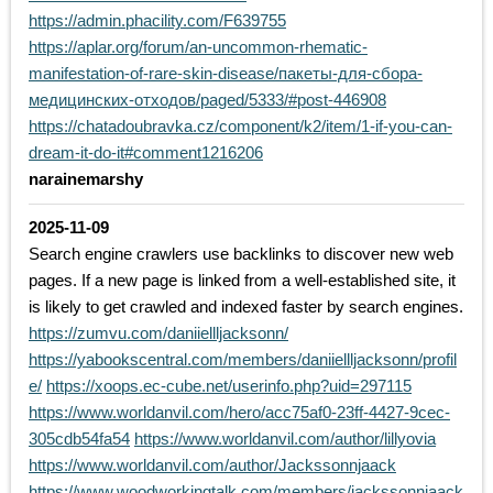
https://admin.phacility.com/F639755
https://aplar.org/forum/an-uncommon-rhematic-
manifestation-of-rare-skin-disease/пакеты-для-сбора-
медицинских-отходов/paged/5333/#post-446908
https://chatadoubravka.cz/component/k2/item/1-if-you-can-
dream-it-do-it#comment1216206
narainemarshy
2025-11-09
Search engine crawlers use backlinks to discover new web
pages. If a new page is linked from a well-established site, it
is likely to get crawled and indexed faster by search engines.
https://zumvu.com/daniiellljacksonn/
https://yabookscentral.com/members/daniiellljacksonn/profil
e/
https://xoops.ec-cube.net/userinfo.php?uid=297115
https://www.worldanvil.com/hero/acc75af0-23ff-4427-9cec-
305cdb54fa54
https://www.worldanvil.com/author/lillyovia
https://www.worldanvil.com/author/Jackssonnjaack
https://www.woodworkingtalk.com/members/jackssonnjaack