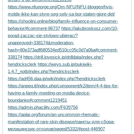
https://www.nfunorge.org/Om-NFU/NFU-bloggen/hvis-
molde-ikke-kan-styre-seg-selv-sa-bor-staten-gjore-det/
https://shoolini.online/blog/family-influence-on-consumer-
behavior/#comment-86737
https://jakubroskosz.com/10-
porad-zaczac-sie-stylowo-ubierac/?
unapproved=338174&moderation-
hash=80e373adf680534ed510cc05c0d7a0ba#comment-
338174
https://drill.lovesick.jp/drilldata/index.php?
hendricksclerk
https://weys.sub.jp/pukiwiki-
1.4.7_notb/index.php?hendricksclerk
https://ad456.daa.jp/wiki/index.php?hendricksclerk
https://anpeq.it/index.php/component/k2/item/4-4-tips-for-
having-a-family-meeting-on-media-device-
boundaries#comment1219451
https://admin.phacility.com/F639756
https://aplar.org/forum/an-uncommon-rhematic-
manifestation-of-rare-skin-disease/пакеты-для-сбора-
медицинских-отходов/paged/5332/#post-446907