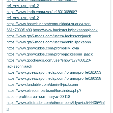
ref_=nv_usr_prof_2
https://www.imdb.com/user/ur180106896/?
ref_=nv_usr_prof_2
https://www.hosteltur.com/comunidad/usuario/user-
661e7030f1a90
https://www.hackster.io/jackssonnjaack
https://www.gta5-mods.com/users/Jackssonnjaack
https://www.gta5-mods.com/users/daniiellljacksonn
https://www.growkudos.com/profile/lilly_ovia
https://www.growkudos.com/profile/jackssonn_jaack
https://www.goodreads.com/user/show/177403120-
jackssonnjaack
https://www.giveawayoftheday.com/forums/profile/181093
https://www.giveawayoftheday.com/forums/profile/180398
https://www.fundable.com/daniielll-jacksonn
https://www.elseptimoarte.net/foro/index.php?
action=profile;area=summary;u=23118
https://www.elitetrader.com/et/members/lillyovia.544435/#inf
o