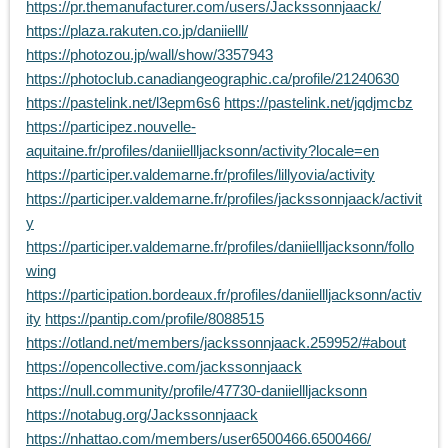
https://pr.themanufacturer.com/users/Jackssonnjaack/
https://plaza.rakuten.co.jp/daniielll/
https://photozou.jp/wall/show/3357943
https://photoclub.canadiangeographic.ca/profile/21240630
https://pastelink.net/l3epm6s6
https://pastelink.net/jqdjmcbz
https://participez.nouvelle-
aquitaine.fr/profiles/daniiellljacksonn/activity?locale=en
https://participer.valdemarne.fr/profiles/lillyovia/activity
https://participer.valdemarne.fr/profiles/jackssonnjaack/activit
y
https://participer.valdemarne.fr/profiles/daniiellljacksonn/follo
wing
https://participation.bordeaux.fr/profiles/daniiellljacksonn/activ
ity
https://pantip.com/profile/8088515
https://otland.net/members/jackssonnjaack.259952/#about
https://opencollective.com/jackssonnjaack
https://null.community/profile/47730-daniiellljacksonn
https://notabug.org/Jackssonnjaack
https://nhattao.com/members/user6500466.6500466/