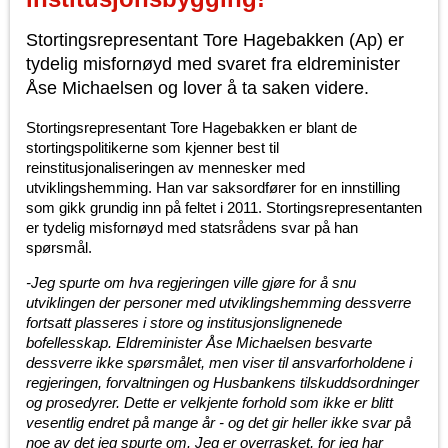
Stortingsrepresentant Tore Hagebakken (Ap) er
tydelig misfornøyd med svaret fra eldreminister
Åse Michaelsen og lover å ta saken videre.
Stortingsrepresentant Tore Hagebakken er blant de
stortingspolitikerne som kjenner best til
reinstitusjonaliseringen av mennesker med
utviklingshemming. Han var saksordfører for en innstilling
som gikk grundig inn på feltet i 2011. Stortingsrepresentanten
er tydelig misfornøyd med statsrådens svar på han
spørsmål.
-Jeg spurte om hva regjeringen ville gjøre for å snu
utviklingen der personer med utviklingshemming dessverre
fortsatt plasseres i store og institusjonslignenede
bofellesskap. Eldreminister Åse Michaelsen besvarte
dessverre ikke spørsmålet, men viser til ansvarforholdene i
regjeringen, forvaltningen og Husbankens tilskuddsordninger
og prosedyrer. Dette er velkjente forhold som ikke er blitt
vesentlig endret på mange år - og det gir heller ikke svar på
noe av det jeg spurte om. Jeg er overrasket, for jeg har