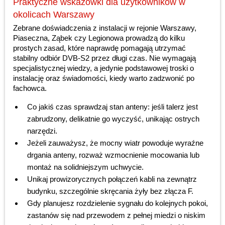
Praktyczne wskazówki dla użytkowników w
okolicach Warszawy
Zebrane doświadczenia z instalacji w rejonie Warszawy,
Piaseczna, Ząbek czy Legionowa prowadzą do kilku
prostych zasad, które naprawdę pomagają utrzymać
stabilny odbiór DVB-S2 przez długi czas. Nie wymagają
specjalistycznej wiedzy, a jedynie podstawowej troski o
instalację oraz świadomości, kiedy warto zadzwonić po
fachowca.
Co jakiś czas sprawdzaj stan anteny: jeśli talerz jest
zabrudzony, delikatnie go wyczyść, unikając ostrych
narzędzi.
Jeżeli zauważysz, że mocny wiatr powoduje wyraźne
drgania anteny, rozważ wzmocnienie mocowania lub
montaż na solidniejszym uchwycie.
Unikaj prowizorycznych połączeń kabli na zewnątrz
budynku, szczególnie skręcania żyły bez złącza F.
Gdy planujesz rozdzielenie sygnału do kolejnych pokoi,
zastanów się nad przewodem z pełnej miedzi o niskim