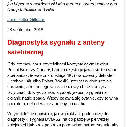
jeg håper at statsråden vil bidra mer enn svaret hennes kan
tyde på. Politikk er å ville!
Jens Petter Gitlesen
23 september 2018
Diagnostyka sygnału z anteny
satelitarnej
Gdy rozmawiam z czytelnikami korzystającymi z ofert
Polsat Box czy Canal+, bardzo często pojawia się ten sam
scenariusz: telewizor z obsługą 4K, nowoczesny dekoder
Ultrabox+ 4K albo Polsat Box 4K, internet w domu działa
sprawnie, a mimo tego w czasie ulewy obraz zaczyna
przycinać, dźwięk zanika, a pasek jakości sygnału na
ekranie nagle spada. Wtedy pojawia się pytanie, czy to wina
operatora, dekodera, czy anteny na dachu.
W tym tekście opowiem, jak w praktyce podchodzę do
diagnostyki sygnału DVB-S2, na co patrzę w pierwszej
kolejności i jak krok po kroku poprawiam parametry tak, aby