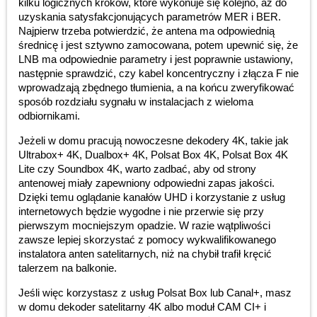
kilku logicznych kroków, które wykonuje się kolejno, aż do
uzyskania satysfakcjonujących parametrów MER i BER.
Najpierw trzeba potwierdzić, że antena ma odpowiednią
średnicę i jest sztywno zamocowana, potem upewnić się, że
LNB ma odpowiednie parametry i jest poprawnie ustawiony,
następnie sprawdzić, czy kabel koncentryczny i złącza F nie
wprowadzają zbędnego tłumienia, a na końcu zweryfikować
sposób rozdziału sygnału w instalacjach z wieloma
odbiornikami.
Jeżeli w domu pracują nowoczesne dekodery 4K, takie jak
Ultrabox+ 4K, Dualbox+ 4K, Polsat Box 4K, Polsat Box 4K
Lite czy Soundbox 4K, warto zadbać, aby od strony
antenowej miały zapewniony odpowiedni zapas jakości.
Dzięki temu oglądanie kanałów UHD i korzystanie z usług
internetowych będzie wygodne i nie przerwie się przy
pierwszym mocniejszym opadzie. W razie wątpliwości
zawsze lepiej skorzystać z pomocy wykwalifikowanego
instalatora anten satelitarnych, niż na chybił trafił kręcić
talerzem na balkonie.
Jeśli więc korzystasz z usług Polsat Box lub Canal+, masz
w domu dekoder satelitarny 4K albo moduł CAM CI+ i