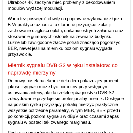
Ultrabox+ 4K zaczyna mieć problemy z dekodowaniem
modułów wyższej modulacji.
Warto też poświęcić chwilę na poprawne wykonanie złącza
F. W praktyce oznacza to staranne przycięcie izolacji,
zachowanie ciągłości oplotu, unikanie ostrych załamań oraz
stosowanie gumowych osłonek na zewnątrz budynku.
Luźne lub zawilgocone złącze potrafi znacząco pogorszyć
BER, nawet jeśli na mierniku poziom sygnału wygląda
przyzwoicie.
Miernik sygnału DVB-S2 w ręku instalatora: co
naprawdę mierzymy
Domowy pasek na ekranie dekodera pokazujący procent
jakości sygnału może być pomocny przy wstępnym
ustawianiu anteny, ale do rzetelnej diagnostyki DVB-S2
zdecydowanie przydaje się profesjonalny miernik. Dostępne
na polskim rynku przyrządy potrafią mierzyć praktycznie
wszystkie potrzebne parametry, w tym MER, BER przed i
po korekcji, poziom sygnału w dBµV oraz czasami zapas
sygnału w postaci tak zwanego marginesu.
Podczas pomiarów w terenie zwracam uwagę na kilka