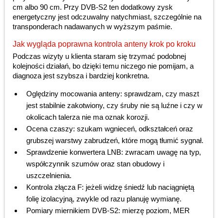
cm albo 90 cm. Przy DVB-S2 ten dodatkowy zysk
energetyczny jest odczuwalny natychmiast, szczególnie na
transponderach nadawanych w wyższym paśmie.
Jak wygląda poprawna kontrola anteny krok po kroku
Podczas wizyty u klienta staram się trzymać podobnej
kolejności działań, bo dzięki temu niczego nie pomijam, a
diagnoza jest szybsza i bardziej konkretna.
Oględziny mocowania anteny: sprawdzam, czy maszt
jest stabilnie zakotwiony, czy śruby nie są luźne i czy w
okolicach talerza nie ma oznak korozji.
Ocena czaszy: szukam wgnieceń, odkształceń oraz
grubszej warstwy zabrudzeń, które mogą tłumić sygnał.
Sprawdzenie konwertera LNB: zwracam uwagę na typ,
współczynnik szumów oraz stan obudowy i
uszczelnienia.
Kontrola złącza F: jeżeli widzę śniedź lub naciągniętą
folię izolacyjną, zwykle od razu planuję wymianę.
Pomiary miernikiem DVB-S2: mierzę poziom, MER