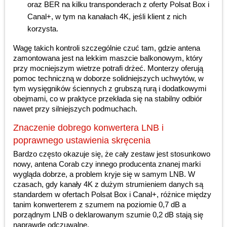
oraz BER na kilku transponderach z oferty Polsat Box i
Canal+, w tym na kanałach 4K, jeśli klient z nich
korzysta.
Wagę takich kontroli szczególnie czuć tam, gdzie antena
zamontowana jest na lekkim maszcie balkonowym, który
przy mocniejszym wietrze potrafi drżeć. Monterzy oferują
pomoc techniczną w doborze solidniejszych uchwytów, w
tym wysięgników ściennych z grubszą rurą i dodatkowymi
obejmami, co w praktyce przekłada się na stabilny odbiór
nawet przy silniejszych podmuchach.
Znaczenie dobrego konwertera LNB i
poprawnego ustawienia skręcenia
Bardzo często okazuje się, że cały zestaw jest stosunkowo
nowy, antena Corab czy innego producenta znanej marki
wygląda dobrze, a problem kryje się w samym LNB. W
czasach, gdy kanały 4K z dużym strumieniem danych są
standardem w ofertach Polsat Box i Canal+, różnice między
tanim konwerterem z szumem na poziomie 0,7 dB a
porządnym LNB o deklarowanym szumie 0,2 dB stają się
naprawdę odczuwalne.