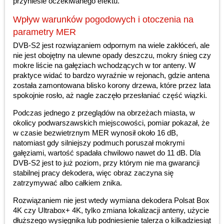
przyniesie oczekiwanego efektu.
Wpływ warunków pogodowych i otoczenia na
parametry MER
DVB-S2 jest rozwiązaniem odpornym na wiele zakłóceń, ale
nie jest obojętny na ulewne opady deszczu, mokry śnieg czy
mokre liście na gałęziach wchodzących w tor anteny. W
praktyce widać to bardzo wyraźnie w rejonach, gdzie antena
została zamontowana blisko korony drzewa, które przez lata
spokojnie rosło, aż nagle zaczęło przesłaniać część wiązki.
Podczas jednego z przeglądów na obrzeżach miasta, w
okolicy podwarszawskich miejscowości, pomiar pokazał, że
w czasie bezwietrznym MER wynosił około 16 dB,
natomiast gdy silniejszy podmuch poruszał mokrymi
gałęziami, wartość spadała chwilowo nawet do 11 dB. Dla
DVB-S2 jest to już poziom, przy którym nie ma gwarancji
stabilnej pracy dekodera, więc obraz zaczyna się
zatrzymywać albo całkiem znika.
Rozwiązaniem nie jest wtedy wymiana dekodera Polsat Box
4K czy Ultrabox+ 4K, tylko zmiana lokalizacji anteny, użycie
dłuższego wysięgnika lub podniesienie talerza o kilkadziesiąt