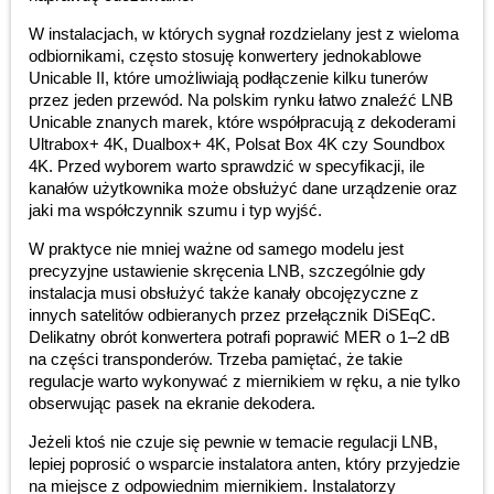
W instalacjach, w których sygnał rozdzielany jest z wieloma
odbiornikami, często stosuję konwertery jednokablowe
Unicable II, które umożliwiają podłączenie kilku tunerów
przez jeden przewód. Na polskim rynku łatwo znaleźć LNB
Unicable znanych marek, które współpracują z dekoderami
Ultrabox+ 4K, Dualbox+ 4K, Polsat Box 4K czy Soundbox
4K. Przed wyborem warto sprawdzić w specyfikacji, ile
kanałów użytkownika może obsłużyć dane urządzenie oraz
jaki ma współczynnik szumu i typ wyjść.
W praktyce nie mniej ważne od samego modelu jest
precyzyjne ustawienie skręcenia LNB, szczególnie gdy
instalacja musi obsłużyć także kanały obcojęzyczne z
innych satelitów odbieranych przez przełącznik DiSEqC.
Delikatny obrót konwertera potrafi poprawić MER o 1–2 dB
na części transponderów. Trzeba pamiętać, że takie
regulacje warto wykonywać z miernikiem w ręku, a nie tylko
obserwując pasek na ekranie dekodera.
Jeżeli ktoś nie czuje się pewnie w temacie regulacji LNB,
lepiej poprosić o wsparcie instalatora anten, który przyjedzie
na miejsce z odpowiednim miernikiem. Instalatorzy