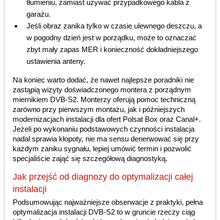
tłumieniu, zamiast używać przypadkowego kabla z
garażu.
Jeśli obraz zanika tylko w czasie ulewnego deszczu, a
w pogodny dzień jest w porządku, może to oznaczać
zbyt mały zapas MER i konieczność dokładniejszego
ustawienia anteny.
Na koniec warto dodać, że nawet najlepsze poradniki nie
zastąpią wizyty doświadczonego montera z porządnym
miernikiem DVB-S2. Monterzy oferują pomoc techniczną
zarówno przy pierwszym montażu, jak i późniejszych
modernizacjach instalacji dla ofert Polsat Box oraz Canal+.
Jeżeli po wykonaniu podstawowych czynności instalacja
nadal sprawia kłopoty, nie ma sensu denerwować się przy
każdym zaniku sygnału, lepiej umówić termin i pozwolić
specjaliście zająć się szczegółową diagnostyką.
Jak przejść od diagnozy do optymalizacji całej
instalacji
Podsumowując najważniejsze obserwacje z praktyki, pełna
optymalizacja instalacji DVB-S2 to w gruncie rzeczy ciąg