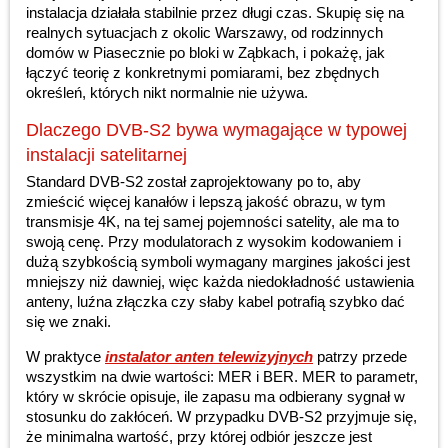
instalacja działała stabilnie przez długi czas. Skupię się na
realnych sytuacjach z okolic Warszawy, od rodzinnych
domów w Piasecznie po bloki w Ząbkach, i pokażę, jak
łączyć teorię z konkretnymi pomiarami, bez zbędnych
określeń, których nikt normalnie nie używa.
Dlaczego DVB-S2 bywa wymagające w typowej
instalacji satelitarnej
Standard DVB-S2 został zaprojektowany po to, aby
zmieścić więcej kanałów i lepszą jakość obrazu, w tym
transmisje 4K, na tej samej pojemności satelity, ale ma to
swoją cenę. Przy modulatorach z wysokim kodowaniem i
dużą szybkością symboli wymagany margines jakości jest
mniejszy niż dawniej, więc każda niedokładność ustawienia
anteny, luźna złączka czy słaby kabel potrafią szybko dać
się we znaki.
W praktyce
instalator anten telewizyjnych
patrzy przede
wszystkim na dwie wartości: MER i BER. MER to parametr,
który w skrócie opisuje, ile zapasu ma odbierany sygnał w
stosunku do zakłóceń. W przypadku DVB-S2 przyjmuje się,
że minimalna wartość, przy której odbiór jeszcze jest