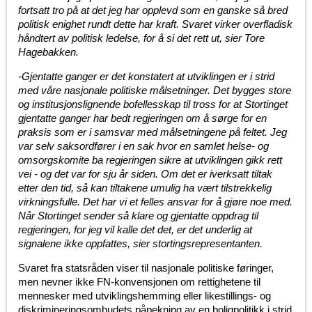
fortsatt tro på at det jeg har opplevd som en ganske så bred
politisk enighet rundt dette har kraft. Svaret virker overfladisk
håndtert av politisk ledelse, for å si det rett ut, sier Tore
Hagebakken.
-Gjentatte ganger er det konstatert at utviklingen er i strid
med våre nasjonale politiske målsetninger. Det bygges store
og institusjonslignende bofellesskap til tross for at Stortinget
gjentatte ganger har bedt regjeringen om å sørge for en
praksis som er i samsvar med målsetningene på feltet. Jeg
var selv saksordfører i en sak hvor en samlet helse- og
omsorgskomite ba regjeringen sikre at utviklingen gikk rett
vei - og det var for sju år siden. Om det er iverksatt tiltak
etter den tid, så kan tiltakene umulig ha vært tilstrekkelig
virkningsfulle. Det har vi et felles ansvar for å gjøre noe med.
Når Stortinget sender så klare og gjentatte oppdrag til
regjeringen, for jeg vil kalle det det, er det underlig at
signalene ikke oppfattes, sier stortingsrepresentanten.
Svaret fra statsråden viser til nasjonale politiske føringer,
men nevner ikke FN-konvensjonen om rettighetene til
mennesker med utviklingshemming eller likestillings- og
diskrimineringsombudets påpekning av en boligpolitikk i strid