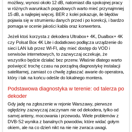
możliwy, wynosi około 12 dB, natomiast dla spokojnej pracy
w różnych warunkach pogodowych warto mieć przynajmniej
15 dB, a najlepiej więcej. BER z kolei pokazuje, ile błędów
pojawia się w strumieniu danych przed i po korekcji, i bardzo
pomaga w ocenie jakości kabla oraz konwertera.
Jeżeli ktoś korzysta z dekodera Ultrabox+ 4K, Dualbox+ 4K
czy Polsat Box 4K Lite i dodatkowo podłącza urządzenie do
sieci LAN lub przez WI-FI, aby mieć dostęp do VOD i
serwisów internetowych, to zazwyczaj oczekuje, że
wszystko będzie działać bez przerw. Właśnie dlatego warto
poświęcić trochę czasu na porządną diagnostykę instalacji
satelitarnej, zamiast co chwilę zgłaszać awarie do operatora,
który i tak na końcu odeśle do lokalnego montera.
Podstawowa diagnostyka w terenie: od talerza po
dekoder
Gdy jadę na zgłoszenie w rejonie Warszawy, pierwsze
oględziny zazwyczaj zaczynam nie od dekodera, tylko od
samej anteny, mocowania i przewodu. Wiele problemów z
DVB-S2 wynika z banalnych powodów, które widać gołym
okiem, ale na co dzień nikt na nie nie zwraca uwagi.