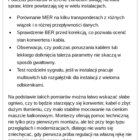
spraw, które powtarzają się w wielu instalacjach.
Porównanie MER na kilku transponderach z różnych
wiązek i o różnej przepływności danych.
Sprawdzenie BER przed korekcją, co pozwala ocenić
stan konwertera i kabla.
Obserwacja, czy podczas poruszania kablem lub
lekkiego dotknięcia talerza parametry nie skaczą w
sposób gwałtowny.
Test rozdzielni sygnału, jeśli w instalacji pracuje
multiswitch lub rozgałęźnik dla instalacji z wieloma
odbiornikami.
Na podstawie takich pomiarów można łatwo wskazać słabe
ogniwo, czy to będzie starzejący się konwerter, kabel o zbyt
dużym tłumieniu, czy mało stabilne mocowanie na cienkim
maszcie balkonowym. Monterzy oferują pomoc techniczną
nie tylko przy pierwszym montażu, ale też przy tego typu
przeglądach i modernizacjach, dlatego nie warto się
zniechęcać, gdy pierwsza próba regulacji na własną rękę nie