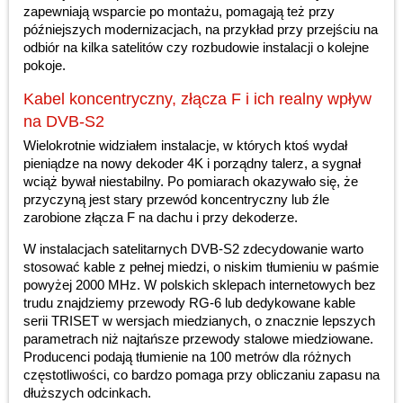
zapewniają wsparcie po montażu, pomagają też przy
późniejszych modernizacjach, na przykład przy przejściu na
odbiór na kilka satelitów czy rozbudowie instalacji o kolejne
pokoje.
Kabel koncentryczny, złącza F i ich realny wpływ
na DVB-S2
Wielokrotnie widziałem instalacje, w których ktoś wydał
pieniądze na nowy dekoder 4K i porządny talerz, a sygnał
wciąż bywał niestabilny. Po pomiarach okazywało się, że
przyczyną jest stary przewód koncentryczny lub źle
zarobione złącza F na dachu i przy dekoderze.
W instalacjach satelitarnych DVB-S2 zdecydowanie warto
stosować kable z pełnej miedzi, o niskim tłumieniu w paśmie
powyżej 2000 MHz. W polskich sklepach internetowych bez
trudu znajdziemy przewody RG-6 lub dedykowane kable
serii TRISET w wersjach miedzianych, o znacznie lepszych
parametrach niż najtańsze przewody stalowe miedziowane.
Producenci podają tłumienie na 100 metrów dla różnych
częstotliwości, co bardzo pomaga przy obliczaniu zapasu na
dłuższych odcinkach.