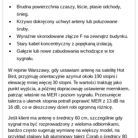
Brudna powierzchnia czaszy, liście, ptasie odchody,
śnieg.
Krzywo dokręcony uchwyt anteny lub poluzowane
śruby.
Wyraźnie skorodowane złącze F na zewnątrz budynku.
Stary kabel koncentryczny z popękaną izolacją.
Gałęzie lub nowe zabudowania wchodzące w tor
sygnału.
W rejonie Warszawy, gdy ustawiam antenę na satelitę Hot
Bird, przyjmuję orientacyjnie azymut około 190 stopni i
elewację mniej więcej 30 stopni. Te wartości traktuję jako
punkt wyjścia, a później dopracowuję ustawienie miernikiem,
patrząc właśnie na MER i poziom sygnału. Przesunięcie
talerza o ułamek stopnia potrafi poprawić MER z 13 dB na
16 dB, co w deszczowy dzień robi ogromną różnicę.
Jeśli klient ma antenę o średnicy 60 cm, szczególnie gdy
sygnał ma być rozprowadzony z wieloma odbiornikami,
bardzo często sugeruję wymianę na większy model, na
przykład stalowy lub aluminiowy talerz Corab o średnicy 80