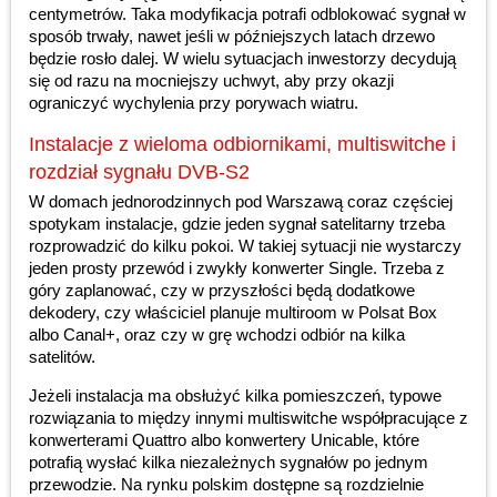
centymetrów. Taka modyfikacja potrafi odblokować sygnał w
sposób trwały, nawet jeśli w późniejszych latach drzewo
będzie rosło dalej. W wielu sytuacjach inwestorzy decydują
się od razu na mocniejszy uchwyt, aby przy okazji
ograniczyć wychylenia przy porywach wiatru.
Instalacje z wieloma odbiornikami, multiswitche i
rozdział sygnału DVB-S2
W domach jednorodzinnych pod Warszawą coraz częściej
spotykam instalacje, gdzie jeden sygnał satelitarny trzeba
rozprowadzić do kilku pokoi. W takiej sytuacji nie wystarczy
jeden prosty przewód i zwykły konwerter Single. Trzeba z
góry zaplanować, czy w przyszłości będą dodatkowe
dekodery, czy właściciel planuje multiroom w Polsat Box
albo Canal+, oraz czy w grę wchodzi odbiór na kilka
satelitów.
Jeżeli instalacja ma obsłużyć kilka pomieszczeń, typowe
rozwiązania to między innymi multiswitche współpracujące z
konwerterami Quattro albo konwertery Unicable, które
potrafią wysłać kilka niezależnych sygnałów po jednym
przewodzie. Na rynku polskim dostępne są rozdzielnie