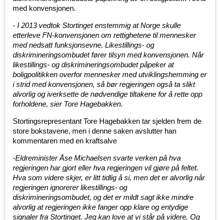
med konvensjonen.
- I 2013 vedtok Stortinget enstemmig at Norge skulle
etterleve FN-konvensjonen om rettighetene til mennesker
med nedsatt funksjonsevne. Likestillings- og
diskrimineringsombudet fører tilsyn med konvensjonen. Når
likestillings- og diskrimineringsombudet påpeker at
boligpolitikken overfor mennesker med utviklingshemming er
i strid med konvensjonen, så bør regjeringen også ta slikt
alvorlig og iverksette de nødvendige tiltakene for å rette opp
forholdene, sier Tore Hagebakken.
Stortingsrepresentant Tore Hagebakken tar sjelden frem de
store bokstavene, men i denne saken avslutter han
kommentaren med en kraftsalve
-Eldreminister Åse Michaelsen svarte verken på hva
regjeringen har gjort eller hva regjeringen vil gjøre på feltet.
Hva som videre skjer, er litt tidlig å si, men det er alvorlig når
regjeringen ignorerer likestillings- og
diskrimineringsombudet, og det er mildt sagt ikke mindre
alvorlig at regjeringen ikke fanger opp klare og entydige
signaler fra Stortinget. Jeg kan love at vi står på videre. Og