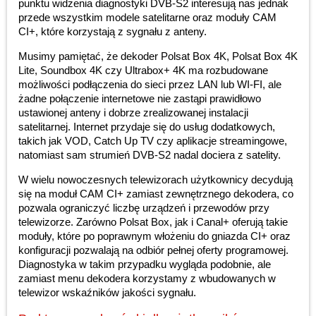
punktu widzenia diagnostyki DVB-S2 interesują nas jednak
przede wszystkim modele satelitarne oraz moduły CAM
CI+, które korzystają z sygnału z anteny.
Musimy pamiętać, że dekoder Polsat Box 4K, Polsat Box 4K
Lite, Soundbox 4K czy Ultrabox+ 4K ma rozbudowane
możliwości podłączenia do sieci przez LAN lub WI-FI, ale
żadne połączenie internetowe nie zastąpi prawidłowo
ustawionej anteny i dobrze zrealizowanej instalacji
satelitarnej. Internet przydaje się do usług dodatkowych,
takich jak VOD, Catch Up TV czy aplikacje streamingowe,
natomiast sam strumień DVB-S2 nadal dociera z satelity.
W wielu nowoczesnych telewizorach użytkownicy decydują
się na moduł CAM CI+ zamiast zewnętrznego dekodera, co
pozwala ograniczyć liczbę urządzeń i przewodów przy
telewizorze. Zarówno Polsat Box, jak i Canal+ oferują takie
moduły, które po poprawnym włożeniu do gniazda CI+ oraz
konfiguracji pozwalają na odbiór pełnej oferty programowej.
Diagnostyka w takim przypadku wygląda podobnie, ale
zamiast menu dekodera korzystamy z wbudowanych w
telewizor wskaźników jakości sygnału.