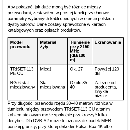
Aby pokazać, jak duże mogą być różnice między
przewodami, zestawiłem w prostej tabeli przykładowe
parametry wybranych kabli obecnych w ofercie polskich
dystrybutorów. Dane zostały sprawdzone w kartach
katalogowych oraz opisach produktów.
Model
Materiał
Tłumienie
Ekranowanie
przewodu
żyły
przy 2150
MHz
[dB/100
m]
TRISET-113
Miedź
Ok. 27
Powyżej 120
PE CU
dB
RG-6 stal
Stal
Około 35–
Zależne od
miedziowany
miedziowana
40
producenta,
zwykle
niższe
Przy długości przewodu rzędu 30–40 metrów różnica w
tłumieniu między przewodem TRISET-113 CU a tanim
kablem stalowym może spokojnie przekroczyć kilka
decybeli. Dla DVB-S2 może to oznaczać spadek MER
poniżej granicy, przy której dekoder Polsat Box 4K albo