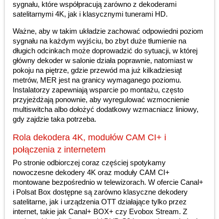
sygnału, które współpracują zarówno z dekoderami
satelitarnymi 4K, jak i klasycznymi tunerami HD.
Ważne, aby w takim układzie zachować odpowiedni poziom
sygnału na każdym wyjściu, bo zbyt duże tłumienie na
długich odcinkach może doprowadzić do sytuacji, w której
główny dekoder w salonie działa poprawnie, natomiast w
pokoju na piętrze, gdzie przewód ma już kilkadziesiąt
metrów, MER jest na granicy wymaganego poziomu.
Instalatorzy zapewniają wsparcie po montażu, często
przyjeżdżają ponownie, aby wyregulować wzmocnienie
multiswitcha albo dołożyć dodatkowy wzmacniacz liniowy,
gdy zajdzie taka potrzeba.
Rola dekodera 4K, modułów CAM CI+ i
połączenia z internetem
Po stronie odbiorczej coraz częściej spotykamy
nowoczesne dekodery 4K oraz moduły CAM CI+
montowane bezpośrednio w telewizorach. W ofercie Canal+
i Polsat Box dostępne są zarówno klasyczne dekodery
satelitarne, jak i urządzenia OTT działające tylko przez
internet, takie jak Canal+ BOX+ czy Evobox Stream. Z