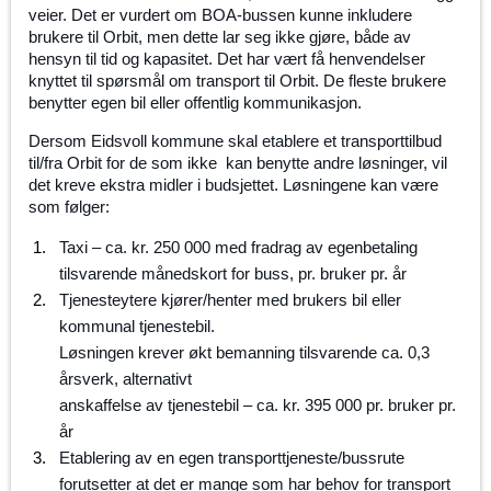
veier. Det er vurdert om BOA-bussen kunne inkludere
brukere til Orbit, men dette lar seg ikke gjøre, både av
hensyn til tid og kapasitet. Det har vært få henvendelser
knyttet til spørsmål om transport til Orbit. De fleste brukere
benytter egen bil eller offentlig kommunikasjon.
Dersom Eidsvoll kommune skal etablere et transporttilbud
til/fra Orbit for de som ikke kan benytte andre løsninger, vil
det kreve ekstra midler i budsjettet. Løsningene kan være
som følger:
Taxi – ca. kr. 250 000 med fradrag av egenbetaling
tilsvarende månedskort for buss, pr. bruker pr. år
Tjenesteytere kjører/henter med brukers bil eller
kommunal tjenestebil.
Løsningen krever økt bemanning tilsvarende ca. 0,3
årsverk, alternativt
anskaffelse av tjenestebil – ca. kr. 395 000 pr. bruker pr.
år
Etablering av en egen transporttjeneste/bussrute
forutsetter at det er mange som har behov for transport