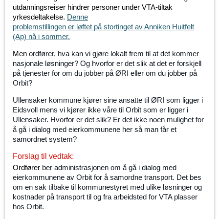
utdanningsreiser hindrer personer under VTA-tiltak
yrkesdeltakelse.
Denne
problemstillingen er løftet på stortinget av Anniken Huitfelt
(Ap) nå i sommer.
Men
ordfører, hva kan vi gjøre lokalt frem til at det kommer
nasjonale løsninger? Og hvorfor er det slik at det er forskjell
på tjenester for om du jobber på ØRI eller om du jobber på
Orbit?
Ullensaker kommune kjører sine ansatte til ØRI som ligger i
Eidsvoll mens vi kjører ikke våre til Orbit som er ligger i
Ullensaker. Hvorfor er det slik? Er det ikke noen mulighet for
å gå i dialog med eierkommunene her så man får et
samordnet system?
Forslag til vedtak:
Ordfører
ber administrasjonen om å gå i dialog med
eierkommunene av Orbit for å samordne transport. Det bes
om en sak tilbake til kommunestyret med ulike løsninger og
kostnader på transport til og fra arbeidsted for VTA plasser
hos Orbit.