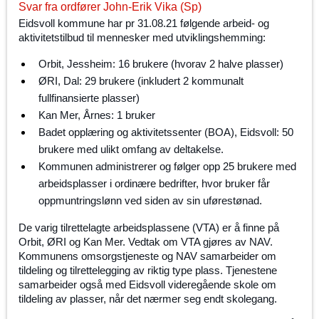
Svar fra ordfører John-Erik Vika (Sp)
Eidsvoll kommune har pr 31.08.21 følgende arbeid- og
aktivitetstilbud til mennesker med utviklingshemming:
Orbit, Jessheim: 16 brukere (hvorav 2 halve plasser)
ØRI, Dal: 29 brukere (inkludert 2 kommunalt
fullfinansierte plasser)
Kan Mer, Årnes: 1 bruker
Badet opplæring og aktivitetssenter (BOA), Eidsvoll: 50
brukere med ulikt omfang av deltakelse.
Kommunen administrerer og følger opp 25 brukere med
arbeidsplasser i ordinære bedrifter, hvor bruker får
oppmuntringslønn ved siden av sin uførestønad.
De varig tilrettelagte arbeidsplassene (VTA) er å finne på
Orbit, ØRI og Kan Mer. Vedtak om VTA gjøres av NAV.
Kommunens omsorgstjeneste og NAV samarbeider om
tildeling og tilrettelegging av riktig type plass. Tjenestene
samarbeider også med Eidsvoll videregående skole om
tildeling av plasser, når det nærmer seg endt skolegang.