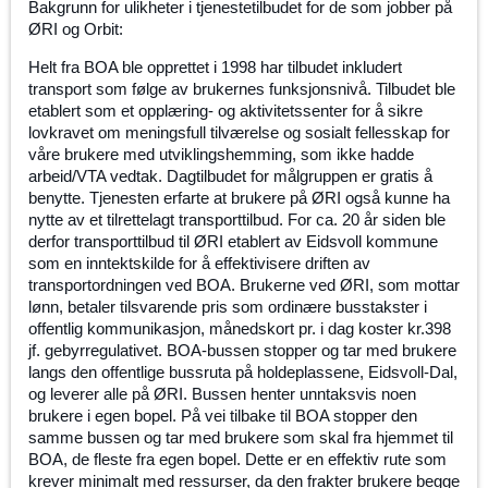
Bakgrunn for ulikheter i tjenestetilbudet for de som jobber på
ØRI og Orbit:
Helt fra BOA ble opprettet i 1998 har tilbudet inkludert
transport som følge av brukernes funksjonsnivå. Tilbudet ble
etablert som et opplæring- og aktivitetssenter for å sikre
lovkravet om meningsfull tilværelse og sosialt fellesskap for
våre brukere med utviklingshemming, som ikke hadde
arbeid/VTA vedtak. Dagtilbudet for målgruppen er gratis å
benytte. Tjenesten erfarte at brukere på ØRI også kunne ha
nytte av et tilrettelagt transporttilbud. For ca. 20 år siden ble
derfor transporttilbud til ØRI etablert av Eidsvoll kommune
som en inntektskilde for å effektivisere driften av
transportordningen ved BOA. Brukerne ved ØRI, som mottar
lønn, betaler tilsvarende pris som ordinære busstakster i
offentlig kommunikasjon, månedskort pr. i dag koster kr.398
jf. gebyrregulativet. BOA-bussen stopper og tar med brukere
langs den offentlige bussruta på holdeplassene, Eidsvoll-Dal,
og leverer alle på ØRI. Bussen henter unntaksvis noen
brukere i egen bopel. På vei tilbake til BOA stopper den
samme bussen og tar med brukere som skal fra hjemmet til
BOA, de fleste fra egen bopel. Dette er en effektiv rute som
krever minimalt med ressurser, da den frakter brukere begge