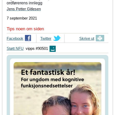
ordførerens innlegg
Jens Petter Gitlesen
7 september 2021
Tips noen om siden
T
Facebook
T
Twitter
Skrive ut
i
i
Støtt NFU
vipps #90501
p
p
s
s
d
d
i
i
n
n
e
e
v
v
e
e
n
n
n
n
e
e
r
r