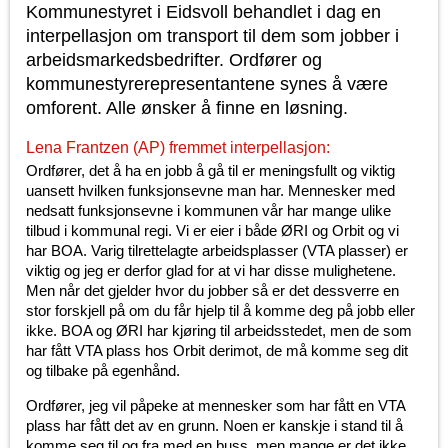
Kommunestyret i Eidsvoll behandlet i dag en
interpellasjon om transport til dem som jobber i
arbeidsmarkedsbedrifter. Ordfører og
kommunestyrerepresentantene synes å være
omforent. Alle ønsker å finne en løsning.
Lena Frantzen (AP) fremmet interpellasjon:
Ordfører, det å ha en jobb å gå til er meningsfullt og viktig
uansett hvilken funksjonsevne man har. Mennesker med
nedsatt funksjonsevne i kommunen vår har mange ulike
tilbud i kommunal regi. Vi er eier i både ØRI og Orbit og vi
har BOA. Varig tilrettelagte arbeidsplasser (VTA plasser) er
viktig og jeg er derfor glad for at vi har disse mulighetene.
Men når det gjelder hvor du jobber så er det dessverre en
stor forskjell på om du får hjelp til å komme deg på jobb eller
ikke. BOA og ØRI har kjøring til arbeidsstedet, men de som
har fått VTA plass hos Orbit derimot, de må komme seg dit
og tilbake på egenhånd.
Ordfører, jeg vil påpeke at mennesker som har fått en VTA
plass har fått det av en grunn. Noen er kanskje i stand til å
komme seg til og fra med en buss, men mange er det ikke.