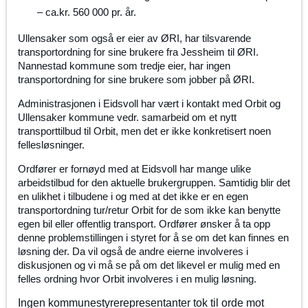
– ca.kr. 560 000 pr. år.
Ullensaker som også er eier av ØRI, har tilsvarende
transportordning for sine brukere fra Jessheim til ØRI.
Nannestad kommune som tredje eier, har ingen
transportordning for sine brukere som jobber på ØRI.
Administrasjonen i Eidsvoll har vært i kontakt med Orbit og
Ullensaker kommune vedr. samarbeid om et nytt
transporttilbud til Orbit, men det er ikke konkretisert noen
fellesløsninger.
Ordfører er fornøyd med at Eidsvoll har mange ulike
arbeidstilbud for den aktuelle brukergruppen. Samtidig blir det
en ulikhet i tilbudene i og med at det ikke er en egen
transportordning tur/retur Orbit for de som ikke kan benytte
egen bil eller offentlig transport. Ordfører ønsker å ta opp
denne problemstillingen i styret for å se om det kan finnes en
løsning der. Da vil også de andre eierne involveres i
diskusjonen og vi må se på om det likevel er mulig med en
felles ordning hvor Orbit involveres i en mulig løsning.
Ingen kommunestyrerepresentanter tok til orde mot