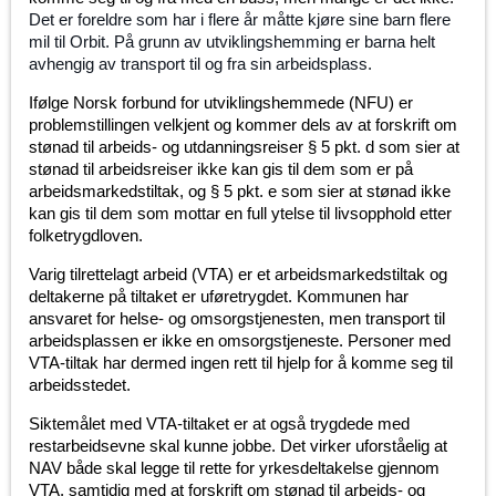
Det er foreldre som har i flere år måtte kjøre sine barn flere
mil til Orbit. På grunn av utviklingshemming er barna helt
avhengig av transport til og fra sin arbeidsplass.
Ifølge Norsk forbund for utviklingshemmede (NFU) er
problemstillingen velkjent og kommer dels av at forskrift om
stønad til arbeids- og utdanningsreiser § 5 pkt. d som sier at
stønad til arbeidsreiser ikke kan gis til dem som er på
arbeidsmarkedstiltak, og § 5 pkt. e som sier at stønad ikke
kan gis til dem som mottar en full ytelse til livsopphold etter
folketrygdloven.
Varig tilrettelagt arbeid (VTA) er et arbeidsmarkedstiltak og
deltakerne på tiltaket er uføretrygdet. Kommunen har
ansvaret for helse- og omsorgstjenesten, men transport til
arbeidsplassen er ikke en omsorgstjeneste. Personer med
VTA-tiltak har dermed ingen rett til hjelp for å komme seg til
arbeidsstedet.
Siktemålet med VTA-tiltaket er at også trygdede med
restarbeidsevne skal kunne jobbe. Det virker uforståelig at
NAV både skal legge til rette for yrkesdeltakelse gjennom
VTA, samtidig med at forskrift om stønad til arbeids- og