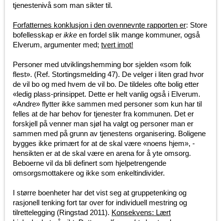
tjenestenivå som man sikter til.
Forfatternes konklusjon i den ovennevnte rapporten er
: Store
bofellesskap er
ikke
en fordel slik mange kommuner, også
Elverum, argumenter med;
tvert imot!
Personer med utviklingshemming bor sjelden «som folk
flest». (Ref. Stortingsmelding 47). De velger i liten grad hvor
de vil bo og med hvem de vil bo. De tildeles ofte bolig etter
«ledig plass-prinsippet. Dette er helt vanlig også i Elverum.
«Andre» flytter ikke sammen med personer som kun har til
felles at de har behov for tjenester fra kommunen. Det er
forskjell på venner man sjøl ha valgt og personer man er
sammen med på grunn av tjenestens organisering. Boligene
bygges ikke primært for at de skal være «noens hjem», -
hensikten er at de skal være en arena for å yte omsorg.
Beboerne vil da bli definert som hjelpetrengende
omsorgsmottakere og ikke som enkeltindivider.
I større boenheter har det vist seg at gruppetenking og
rasjonell tenking fort tar over for individuell mestring og
tilrettelegging (Ringstad 2011).
Konsekvens: Lært