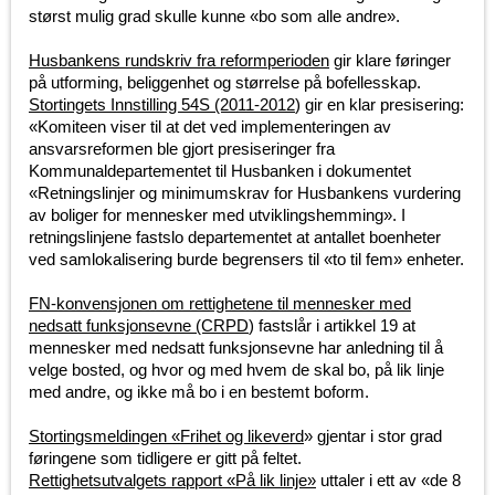
størst mulig grad skulle kunne «bo som alle andre».
Husbankens rundskriv fra reformperioden
gir klare føringer
på utforming, beliggenhet og størrelse på bofellesskap.
Stortingets Innstilling 54S (2011-2012
) gir en klar presisering:
«Komiteen viser til at det ved implementeringen av
ansvarsreformen ble gjort presiseringer fra
Kommunaldepartementet til Husbanken i dokumentet
«Retningslinjer og minimumskrav for Husbankens vurdering
av boliger for mennesker med utviklingshemming». I
retningslinjene fastslo departementet at antallet boenheter
ved samlokalisering burde begrensers til «to til fem» enheter.
FN-konvensjonen om rettighetene til mennesker med
nedsatt funksjonsevne (CRPD
) fastslår i artikkel 19 at
mennesker med nedsatt funksjonsevne har anledning til å
velge bosted, og hvor og med hvem de skal bo, på lik linje
med andre, og ikke må bo i en bestemt boform.
Stortingsmeldingen «Frihet og likeverd
» gjentar i stor grad
føringene som tidligere er gitt på feltet.
Rettighetsutvalgets rapport «På lik linje»
uttaler i ett av «de 8