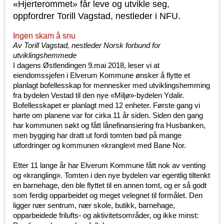
«Hjerterommet» får leve og utvikle seg,
oppfordrer Torill Vagstad, nestleder i NFU.
Ingen skam å snu
Av Torill Vagstad, nestleder Norsk forbund for
utviklingshemmede
I dagens Østlendingen 9.mai 2018, leser vi at
eiendomssjefen i Elverum Kommune ønsker å flytte et
planlagt bofellesskap for mennesker med utviklingshemming
fra bydelen Vestad til den nye «Miljø»-bydelen Ydalir.
Bofellesskapet er planlagt med 12 enheter. Første gang vi
hørte om planene var for cirka 11 år siden. Siden den gang
har kommunen søkt og fått lånefinansiering fra Husbanken,
men bygging har dratt ut fordi tomten bød på mange
utfordringer og kommunen «krangle»t med Bane Nor.
Etter 11 lange år har Elverum Kommune fått nok av venting
og «krangling». Tomten i den nye bydelen var egentlig tiltenkt
en barnehage, den ble flyttet til en annen tomt, og er så godt
som ferdig opparbeidet og meget velegnet til formålet. Den
ligger nær sentrum, nær skole, butikk, barnehage,
opparbeidede frilufts- og aktivitetsområder, og ikke minst: