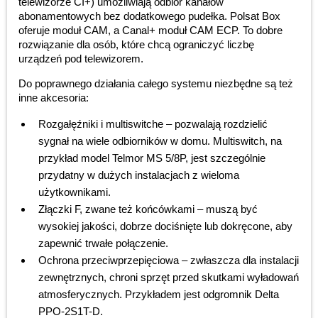
telewizorze CI+) umożliwiają odbiór kanałów
abonamentowych bez dodatkowego pudełka. Polsat Box
oferuje moduł CAM, a Canal+ moduł CAM ECP. To dobre
rozwiązanie dla osób, które chcą ograniczyć liczbę
urządzeń pod telewizorem.
Do poprawnego działania całego systemu niezbędne są też
inne akcesoria:
Rozgałęźniki i multiswitche – pozwalają rozdzielić
sygnał na wiele odbiorników w domu. Multiswitch, na
przykład model Telmor MS 5/8P, jest szczególnie
przydatny w dużych instalacjach z wieloma
użytkownikami.
Złączki F, zwane też końcówkami – muszą być
wysokiej jakości, dobrze dociśnięte lub dokręcone, aby
zapewnić trwałe połączenie.
Ochrona przeciwprzepięciowa – zwłaszcza dla instalacji
zewnętrznych, chroni sprzęt przed skutkami wyładowań
atmosferycznych. Przykładem jest odgromnik Delta
PPO-2S1T-D.