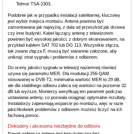
Telmor TSA-2303.
Podobnie jak w przypadku instalacji satelitarnej, kluczowy
jest wybór miejsca montażu. Antena powinna być
zamontowana jak najwyżej, z dala od przeszkód jak drzewa
czy inne budynki. Kabel łączący antenę z telewizorem
powinien być wysokiej jakości, z dobrym ekranowaniem, na
przykład kablem SAT 702 lub DG 113. Wszystkie złącza,
tak zwane złącza F, muszą być starannie założone, aby
uniknąć strat sygnału i problemów z odbiorem.
Do oceny jakości sygnału w telewizji naziemnej również
używa się parametru MER. Dla modulacji 256-QAM
stosowanej w DVB-T2, minimalna wartość MER to 29 dB,
ale dla stabilnego odbioru zaleca się wartości na poziomie 32
dB lub wyższe. Monterzy weryfikują ten parametr podczas
ustawiania anteny, co pozwala osiągnąć optymalne rezultaty.
Instalatorzy zapewniają wsparcie po montażu, więc w razie
jakichkolwiek problemów z odbiorem możesz liczyć na ich
fachową pomoc.
Dekodery i akcesoria niezbędne do odbioru
Nawet najlepsza antena jest bezużyteczna bez