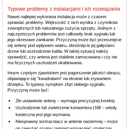
Typowe problemy z instalacjami i ich rozwiązania
Nawet najlepiej wykonana instalacja może z czasem
sprawiać problemy. Większość z nich wynika z czynników
zewnętrznych lub naturalnego zużycia sprzętu. Jednym z
najczęstszych problemów jest całkowity brak sygnału lub
jego okresowe zanikanie. Przyczyną może być przesunięcie
się anteny pod wpływem wiatru, obrośnięcie jej gałęziami
drzew lub uszkodzenie kabla. W takiej sytuacji należy
sprawdzić, czy antena jest stabilnie zamocowana i czy nie
ma fizycznych uszkodzeń okablowania.
Innym częstym zjawiskiem jest pogorszenie jakości obrazu,
objawiające się "kwadratami" na ekranie lub zrywaniem
dźwięku. To typowy symptom zbyt słabego sygnału.
Przyczyną może być:
Złe ustawienie anteny – wymaga precyzyjnej korekty.
Uszkodzenie lub zwietrzenie konwertera LNB – wtedy
konieczna jest jego wymiana.
Niesprawny wzmacniacz w antenie naziemnej – może
on zawyżać szumy zamiast wzmacniać użyteczny