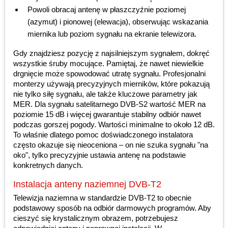
Powoli obracaj antenę w płaszczyźnie poziomej
(azymut) i pionowej (elewacja), obserwując wskazania
miernika lub poziom sygnału na ekranie telewizora.
Gdy znajdziesz pozycję z najsilniejszym sygnałem, dokręć
wszystkie śruby mocujące. Pamiętaj, że nawet niewielkie
drgnięcie może spowodować utratę sygnału. Profesjonalni
monterzy używają precyzyjnych mierników, które pokazują
nie tylko siłę sygnału, ale także kluczowe parametry jak
MER. Dla sygnału satelitarnego DVB-S2 wartość MER na
poziomie 15 dB i więcej gwarantuje stabilny odbiór nawet
podczas gorszej pogody. Wartości minimalne to około 12 dB.
To właśnie dlatego pomoc doświadczonego instalatora
często okazuje się nieoceniona – on nie szuka sygnału "na
oko", tylko precyzyjnie ustawia antenę na podstawie
konkretnych danych.
Instalacja anteny naziemnej DVB-T2
Telewizja naziemna w standardzie DVB-T2 to obecnie
podstawowy sposób na odbiór darmowych programów. Aby
cieszyć się krystalicznym obrazem, potrzebujesz