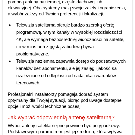
pomocą anteny naziemnej, często dachowej lub
elewacyjnej. Oba systemy mają swoje zalety i ograniczenia,
a wybór zależy od Twoich preferencji i lokalizacji.
Telewizja satelitarna oferuje bardzo szeroką ofertę
programową, w tym kanały w wysokiej rozdzielczości
4K, ale wymaga bezpośredniej widoczności na satelitę,
co w miastach z gęstą zabudową bywa
problematyczne.
Telewizja naziemna zapewnia dostęp do podstawowych
kanałów bez abonamentu, ale jej zasięg i jakość są
uzależnione od odległości od nadajnika i warunków
terenowych.
Profesjonalni instalatorzy pomagają dobrać system
optymalny dla Twojej sytuacji, biorąc pod uwagę dostępne
opcje i możliwości techniczne posesji.
Jak wybrać odpowiednią antenę satelitarną?
Wybór anteny satelitarnej nie powinien być przypadkowy.
Podstawowym parametrem jest jej średnica, która wpływa