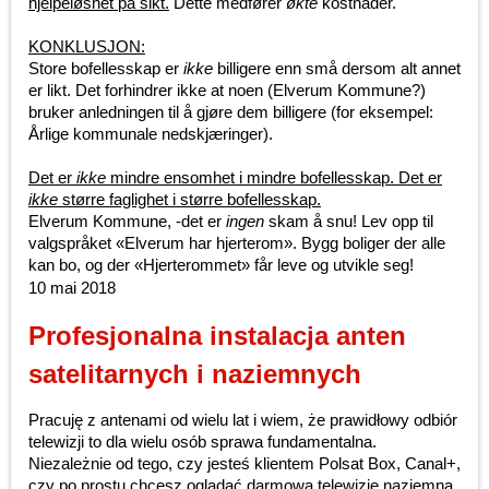
hjelpeløshet på sikt.
Dette medfører
økte
kostnader.
KONKLUSJON:
Store bofellesskap er
ikke
billigere enn små dersom alt annet
er likt. Det forhindrer ikke at noen (Elverum Kommune?)
bruker anledningen til å gjøre dem billigere (for eksempel:
Årlige kommunale nedskjæringer).
Det er
ikke
mindre ensomhet i mindre bofellesskap. Det er
ikke
større faglighet i større bofellesskap.
Elverum Kommune, -det er
ingen
skam å snu! Lev opp til
valgspråket «Elverum har hjerterom». Bygg boliger der alle
kan bo, og der «Hjerterommet» får leve og utvikle seg!
10 mai 2018
Profesjonalna instalacja anten
satelitarnych i naziemnych
Pracuję z antenami od wielu lat i wiem, że prawidłowy odbiór
telewizji to dla wielu osób sprawa fundamentalna.
Niezależnie od tego, czy jesteś klientem Polsat Box, Canal+,
czy po prostu chcesz oglądać darmową telewizję naziemną,