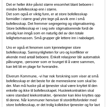
Det er heller
ikke
påvist større ensomhet blant beboere i
mindre bofellesskap enn i større.
Det som også er viktig funn, er at store bofellesskap
formidler i større grad ytre tegn på avvik enn i små
bofellesskap. Det fremmer segregering og stigmatisering.
Store bofellesskap er i seg selv stigmatiserende fordi de
umulig kan inngå som en naturlig del av den totale
leilighetsmassen. Små grupper glir lettere inn i nabolaget.
Uro er også et fenomen som kjennetegner store
bofellesskap. Sannsynligheten for uro og konflikter er
økende med antall beboere. Enkelt relasjoner blir automatisk
påtvungne, -personer som er tvunget til å være sammen,
kan lett bli en plage for hverandre.
Elverum Kommune, -vi har nok forskning som viser at små
bofellesskap er det beste for de menneskene som skal bo
der. Man må huske på at tjenester skal være knyttet til den
enkelte og ikke til bofellesskapet. Husleiekontrakten skal
være standard leiekontrakter, -tjenester kan ikke knyttes opp
til denne. Når kommuner henviser til stordriftsfordeler med
store bofellesskap, er det trolig kollektive tjenester og for lavt