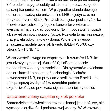
które odbiera sygnał odbity od talerza i przetwarza go do
dalszej transmisji kablem. W przypadku standardowego
odbioru sprawdzą się uniwersalne LNB pojedyncze, na
przykład Inverto Black Pro. Jeśli planujesz podłączyć kilka
telewizorów, potrzebny będzie konwerter z wieloma
wyjściami, na przykład podwójny (twin), poczwórny (quad)
lub nawet ośmiowyjściowy (octo). Pozwala to na niezależną
pracę wielu odbiorników w domu. W ofercie sklepów
znajdziesz modele takie jak Inverto IDLB-TWL400 czy
Strong SRT LNB 4Q.
Warto zwrócić uwagę na współczynnik szumów LNB. Im
jest niższy, tym lepiej. Wartość 0,1 dB jest obecnie
standardem w dobrych modelach. Dla systemów z wieloma
odbiornikami istotna jest też technologia. Niektóre
nowoczesne LNB, na przykład z serii Inverto Black Ultra,
oferują lepszą wydajność w szerokim paśmie
częstotliwości, co przekłada się na stabilniejszy odbiór.
Ustawienie anteny satelitarnej krok po kroku
Samodzielne ustawienie anteny satelitarnej jest możliwe, ale
wymaga cierpliwości i podstawowej wiedzy. W Warszawie,