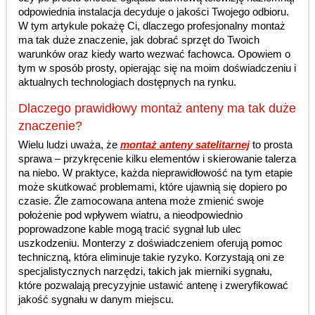
odpowiednia instalacja decyduje o jakości Twojego odbioru.
W tym artykule pokażę Ci, dlaczego profesjonalny montaż
ma tak duże znaczenie, jak dobrać sprzęt do Twoich
warunków oraz kiedy warto wezwać fachowca. Opowiem o
tym w sposób prosty, opierając się na moim doświadczeniu i
aktualnych technologiach dostępnych na rynku.
Dlaczego prawidłowy montaż anteny ma tak duże
znaczenie?
Wielu ludzi uważa, że
montaż anteny satelitarnej
to prosta
sprawa – przykręcenie kilku elementów i skierowanie talerza
na niebo. W praktyce, każda nieprawidłowość na tym etapie
może skutkować problemami, które ujawnią się dopiero po
czasie. Źle zamocowana antena może zmienić swoje
położenie pod wpływem wiatru, a nieodpowiednio
poprowadzone kable mogą tracić sygnał lub ulec
uszkodzeniu. Monterzy z doświadczeniem oferują pomoc
techniczną, która eliminuje takie ryzyko. Korzystają oni ze
specjalistycznych narzędzi, takich jak mierniki sygnału,
które pozwalają precyzyjnie ustawić antenę i zweryfikować
jakość sygnału w danym miejscu.