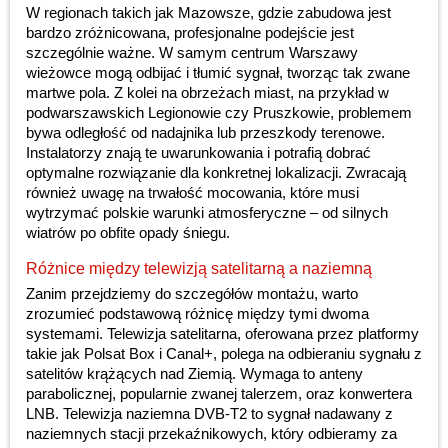
W regionach takich jak Mazowsze, gdzie zabudowa jest
bardzo zróżnicowana, profesjonalne podejście jest
szczególnie ważne. W samym centrum Warszawy
wieżowce mogą odbijać i tłumić sygnał, tworząc tak zwane
martwe pola. Z kolei na obrzeżach miast, na przykład w
podwarszawskich Legionowie czy Pruszkowie, problemem
bywa odległość od nadajnika lub przeszkody terenowe.
Instalatorzy znają te uwarunkowania i potrafią dobrać
optymalne rozwiązanie dla konkretnej lokalizacji. Zwracają
również uwagę na trwałość mocowania, które musi
wytrzymać polskie warunki atmosferyczne – od silnych
wiatrów po obfite opady śniegu.
Różnice między telewizją satelitarną a naziemną
Zanim przejdziemy do szczegółów montażu, warto
zrozumieć podstawową różnicę między tymi dwoma
systemami. Telewizja satelitarna, oferowana przez platformy
takie jak Polsat Box i Canal+, polega na odbieraniu sygnału z
satelitów krążących nad Ziemią. Wymaga to anteny
parabolicznej, popularnie zwanej talerzem, oraz konwertera
LNB. Telewizja naziemna DVB-T2 to sygnał nadawany z
naziemnych stacji przekaźnikowych, który odbieramy za