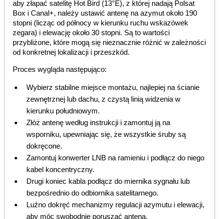
aby złapać satelitę Hot Bird (13°E), z której nadają Polsat
Box i Canal+, należy ustawić antenę na azymut około 190
stopni (licząc od północy w kierunku ruchu wskazówek
zegara) i elewację około 30 stopni. Są to wartości
przybliżone, które mogą się nieznacznie różnić w zależności
od konkretnej lokalizacji i przeszkód.
Proces wygląda następująco:
Wybierz stabilne miejsce montażu, najlepiej na ścianie
zewnętrznej lub dachu, z czystą linią widzenia w
kierunku południowym.
Złóż antenę według instrukcji i zamontuj ją na
wsporniku, upewniając się, że wszystkie śruby są
dokręcone.
Zamontuj konwerter LNB na ramieniu i podłącz do niego
kabel koncentryczny.
Drugi koniec kabla podłącz do miernika sygnału lub
bezpośrednio do odbiornika satelitarnego.
Luźno dokręć mechanizmy regulacji azymutu i elewacji,
aby móc swobodnie poruszać anteną.