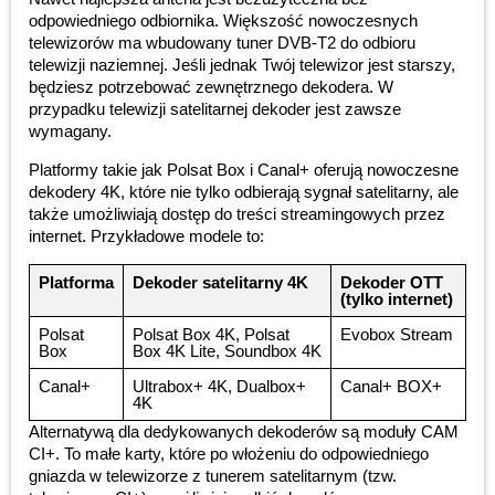
odpowiedniego odbiornika. Większość nowoczesnych
telewizorów ma wbudowany tuner DVB-T2 do odbioru
telewizji naziemnej. Jeśli jednak Twój telewizor jest starszy,
będziesz potrzebować zewnętrznego dekodera. W
przypadku telewizji satelitarnej dekoder jest zawsze
wymagany.
Platformy takie jak Polsat Box i Canal+ oferują nowoczesne
dekodery 4K, które nie tylko odbierają sygnał satelitarny, ale
także umożliwiają dostęp do treści streamingowych przez
internet. Przykładowe modele to:
Platforma
Dekoder satelitarny 4K
Dekoder OTT
(tylko internet)
Polsat
Polsat Box 4K, Polsat
Evobox Stream
Box
Box 4K Lite, Soundbox 4K
Canal+
Ultrabox+ 4K, Dualbox+
Canal+ BOX+
4K
Alternatywą dla dedykowanych dekoderów są moduły CAM
CI+. To małe karty, które po włożeniu do odpowiedniego
gniazda w telewizorze z tunerem satelitarnym (tzw.