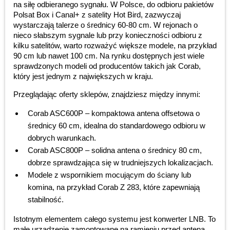
na siłę odbieranego sygnału. W Polsce, do odbioru pakietów
Polsat Box i Canal+ z satelity Hot Bird, zazwyczaj
wystarczają talerze o średnicy 60-80 cm. W rejonach o
nieco słabszym sygnale lub przy konieczności odbioru z
kilku satelitów, warto rozważyć większe modele, na przykład
90 cm lub nawet 100 cm. Na rynku dostępnych jest wiele
sprawdzonych modeli od producentów takich jak Corab,
który jest jednym z największych w kraju.
Przeglądając oferty sklepów, znajdziesz między innymi:
Corab ASC600P – kompaktowa antena offsetowa o
średnicy 60 cm, idealna do standardowego odbioru w
dobrych warunkach.
Corab ASC800P – solidna antena o średnicy 80 cm,
dobrze sprawdzająca się w trudniejszych lokalizacjach.
Modele z wspornikiem mocującym do ściany lub
komina, na przykład Corab Z 283, które zapewniają
stabilność.
Istotnym elementem całego systemu jest konwerter LNB. To
małe urządzenie zamontowane na ramieniu przed anteną,