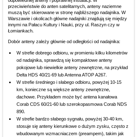
odpowiedniej anteny i poprawnej instalacji. W
przeciwieństwie do anten satelitarnych, anteny naziemne
muszą być skierowane w stronę najbliższego nadajnika. W
Warszawie i okolicach główne nadajniki znajdują się między
innymi na Pałacu Kultury i Nauki, przy ul. Raszyn czy w
Łomiankach.
Dobór anteny zależy głównie od odległości od nadajnika:
W strefie dobrego odbioru, w promieniu kilku kilometrów
od nadajnika, sprawdzą się kompaktowe anteny
pokojowe lub niewielkie anteny zewnętrzne, na przykład
Delta HDS 40/21-69 lub Antenna ATOP A267.
W strefie średniego i słabego odbioru, powyżej 10-15
km, konieczne są większe anteny zewnętrzne,
dachowe. Przykładem może być antena kanałowa
Corab CDS 60/21-60 lub szerokopasmowa Corab NDS
890.
W strefie bardzo słabego sygnału, powyżej 30-40 km,
stosuje się anteny kierunkowe o dużym zysku, często z
wbudowanym wzmacniaczem (preampem), takim jak