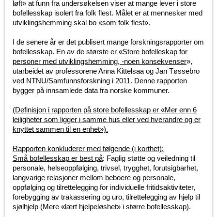
løft» at funn fra undersøkelsen viser at mange lever i store
bofellesskap isolert fra folk flest. Målet er at mennesker med
utviklingshemming skal bo «som folk flest».
I de senere år er det publisert mange forskningsrapporter om
bofellesskap. En av de største er
«Store bofelleskap for
personer med utviklingshemming, -noen konsekvenser
»,
utarbeidet av professorene Anna Kittelsaa og Jan Tøssebro
ved NTNU/Samfunnsforskning i 2011. Denne rapporten
bygger på innsamlede data fra norske kommuner.
(Definisjon i rapporten på store bofellesskap er «Mer enn 6
leiligheter som ligger i samme hus eller ved hverandre og er
knyttet sammen til en enhet»).
Rapporten konkluderer med følgende (i korthet):
Små bofellesskap er best på
: Faglig støtte og veiledning til
personale, helseoppfølging, trivsel, trygghet, forutsigbarhet,
langvarige relasjoner mellom beboere og personale,
oppfølging og tilrettelegging for individuelle fritidsaktiviteter,
forebygging av trakassering og uro, tilrettelegging av hjelp til
sjølhjelp (Mere «lært hjelpeløshet» i større bofellesskap).