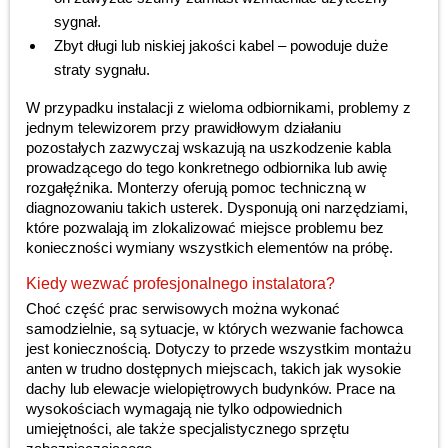
sygnał.
Zbyt długi lub niskiej jakości kabel – powoduje duże
straty sygnału.
W przypadku instalacji z wieloma odbiornikami, problemy z
jednym telewizorem przy prawidłowym działaniu
pozostałych zazwyczaj wskazują na uszkodzenie kabla
prowadzącego do tego konkretnego odbiornika lub awię
rozgałęźnika. Monterzy oferują pomoc techniczną w
diagnozowaniu takich usterek. Dysponują oni narzędziami,
które pozwalają im zlokalizować miejsce problemu bez
konieczności wymiany wszystkich elementów na próbę.
Kiedy wezwać profesjonalnego instalatora?
Choć część prac serwisowych można wykonać
samodzielnie, są sytuacje, w których wezwanie fachowca
jest koniecznością. Dotyczy to przede wszystkim montażu
anten w trudno dostępnych miejscach, takich jak wysokie
dachy lub elewacje wielopiętrowych budynków. Prace na
wysokościach wymagają nie tylko odpowiednich
umiejętności, ale także specjalistycznego sprzętu