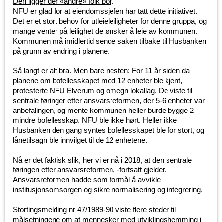
Den ligger der «andre» folk bor
.
NFU er glad for at eiendomssjefen har tatt dette initiativet.
Det er et stort behov for utleieleiligheter for denne gruppa, og
mange venter på leilighet de ønsker å leie av kommunen.
Kommunen må imidlertid sende saken tilbake til Husbanken
på grunn av endring i planene.
Så langt er alt bra. Men bare nesten: For 11 år siden da
planene om bofellesskapet med 12 enheter ble kjent,
protesterte NFU Elverum og omegn lokallag. De viste til
sentrale føringer etter ansvarsreformen, der 5-6 enheter var
anbefalingen, og mente kommunen heller burde bygge 2
mindre bofellesskap. NFU ble ikke hørt. Heller ikke
Husbanken den gang syntes bofellesskapet ble for stort, og
lånetilsagn ble innvilget til de 12 enhetene.
Nå er det faktisk slik, her vi er nå i 2018, at den sentrale
føringen etter ansvarsreformen, -fortsatt gjelder.
Ansvarsreformen hadde som formål å avvikle
institusjonsomsorgen og sikre normalisering og integrering.
Stortingsmelding nr 47/1989-90
viste flere steder til
målsetningene om at mennesker med utviklingshemming i