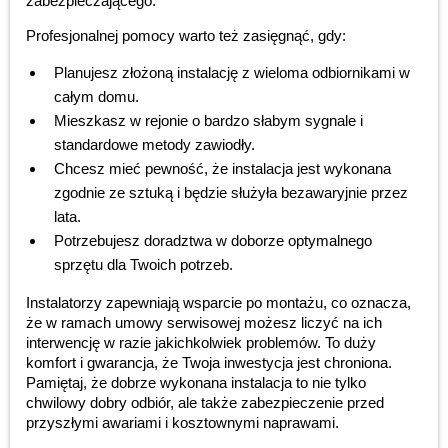
zabezpieczającego.
Profesjonalnej pomocy warto też zasięgnąć, gdy:
Planujesz złożoną instalację z wieloma odbiornikami w
całym domu.
Mieszkasz w rejonie o bardzo słabym sygnale i
standardowe metody zawiodły.
Chcesz mieć pewność, że instalacja jest wykonana
zgodnie ze sztuką i będzie służyła bezawaryjnie przez
lata.
Potrzebujesz doradztwa w doborze optymalnego
sprzętu dla Twoich potrzeb.
Instalatorzy zapewniają wsparcie po montażu, co oznacza,
że w ramach umowy serwisowej możesz liczyć na ich
interwencję w razie jakichkolwiek problemów. To duży
komfort i gwarancja, że Twoja inwestycja jest chroniona.
Pamiętaj, że dobrze wykonana instalacja to nie tylko
chwilowy dobry odbiór, ale także zabezpieczenie przed
przyszłymi awariami i kosztownymi naprawami.