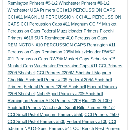
Remington Primers #9-1/2
Winchester Primers #8-1/2
Winchester USA Primers
CCI #10 PERCUSSION CAPS
CCI #11 MAGNUM PERCUSSION
CCI #11 PERCUSSION
CAPS
CCI Percussion Caps #11 Magnum
CCI™ Musket
Percussion Caps
Federal Muzzleloader Primers
Fiocchi
Primers #616 SUR
Remington #10 Percussion Caps
REMINGTON #10 PERCUSSION CAPS
Remington #11
Percussion Caps
Remington 209M Muzzleloader
RWS®
#11 Percussion Caps
RWS® Musket Caps
Schuetzen™
Musket Caps
Winchester Percussion Caps #11
CCI Primers
#209 Shotshell
CCI Primers #209M Shotshell Magnum
Cheddite Shotshell Primer #209
Federal 209A Shotshell
Primers
Federal Primers #209A Shotshell
Fiocchi Primers
#209 Shotshell
NobelSport Primers #209 Shotshell
Remington Premier STS Primers #209
Rio 209 G-1000
Shotshell Primers
Winchester Small Rifle Primers #6-1/2
CCI Small Pistol Magnum Primers #550
CCI Primers #500
CCI Small Pistol Primers #500
Federal Primers #100
CCI
5.56mm NATO-Spec Primers #41
CCI Bench Rest Primers