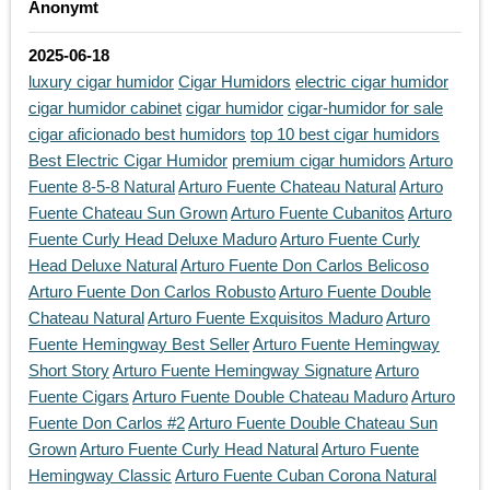
Anonymt
2025-06-18
luxury cigar humidor
Cigar Humidors
electric cigar humidor
cigar humidor cabinet
cigar humidor
cigar-humidor for sale
cigar aficionado best humidors
top 10 best cigar humidors
Best Electric Cigar Humidor
premium cigar humidors
Arturo
Fuente 8-5-8 Natural
Arturo Fuente Chateau Natural
Arturo
Fuente Chateau Sun Grown
Arturo Fuente Cubanitos
Arturo
Fuente Curly Head Deluxe Maduro
Arturo Fuente Curly
Head Deluxe Natural
Arturo Fuente Don Carlos Belicoso
Arturo Fuente Don Carlos Robusto
Arturo Fuente Double
Chateau Natural
Arturo Fuente Exquisitos Maduro
Arturo
Fuente Hemingway Best Seller
Arturo Fuente Hemingway
Short Story
Arturo Fuente Hemingway Signature
Arturo
Fuente Cigars
Arturo Fuente Double Chateau Maduro
Arturo
Fuente Don Carlos #2
Arturo Fuente Double Chateau Sun
Grown
Arturo Fuente Curly Head Natural
Arturo Fuente
Hemingway Classic
Arturo Fuente Cuban Corona Natural