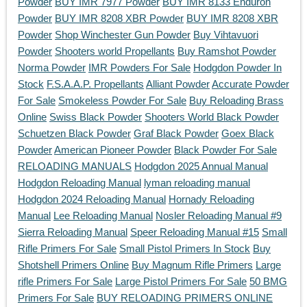
Powder
BUY IMR 7977 Powder
BUY IMR 8133 Enduron
Powder
BUY IMR 8208 XBR Powder
BUY IMR 8208 XBR
Powder
Shop Winchester Gun Powder
Buy Vihtavuori
Powder
Shooters world Propellants
Buy Ramshot Powder
Norma Powder
IMR Powders For Sale
Hodgdon Powder In
Stock
F.S.A.A.P. Propellants
Alliant Powder
Accurate Powder
For Sale
Smokeless Powder For Sale
Buy Reloading Brass
Online
Swiss Black Powder
Shooters World Black Powder
Schuetzen Black Powder
Graf Black Powder
Goex Black
Powder
American Pioneer Powder
Black Powder For Sale
RELOADING MANUALS
Hodgdon 2025 Annual Manual
Hodgdon Reloading Manual
lyman reloading manual
Hodgdon 2024 Reloading Manual
Hornady Reloading
Manual
Lee Reloading Manual
Nosler Reloading Manual #9
Sierra Reloading Manual
Speer Reloading Manual #15
Small
Rifle Primers For Sale
Small Pistol Primers In Stock
Buy
Shotshell Primers Online
Buy Magnum Rifle Primers
Large
rifle Primers For Sale
Large Pistol Primers For Sale
50 BMG
Primers For Sale
BUY RELOADING PRIMERS ONLINE