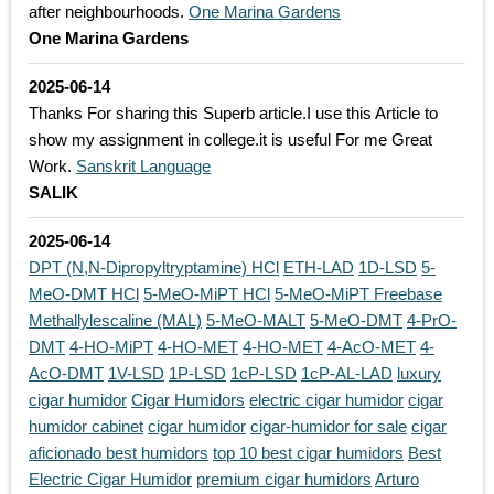
after neighbourhoods.
One Marina Gardens
One Marina Gardens
2025-06-14
Thanks For sharing this Superb article.I use this Article to
show my assignment in college.it is useful For me Great
Work.
Sanskrit Language
SALIK
2025-06-14
DPT (N,N-Dipropyltryptamine) HCl
ETH-LAD
1D-LSD
5-
MeO-DMT HCl
5-MeO-MiPT HCl
5-MeO-MiPT Freebase
Methallylescaline (MAL)
5-MeO-MALT
5-MeO-DMT
4-PrO-
DMT
4-HO-MiPT
4-HO-MET
4-HO-MET
4-AcO-MET
4-
AcO-DMT
1V-LSD
1P-LSD
1cP-LSD
1cP-AL-LAD
luxury
cigar humidor
Cigar Humidors
electric cigar humidor
cigar
humidor cabinet
cigar humidor
cigar-humidor for sale
cigar
aficionado best humidors
top 10 best cigar humidors
Best
Electric Cigar Humidor
premium cigar humidors
Arturo