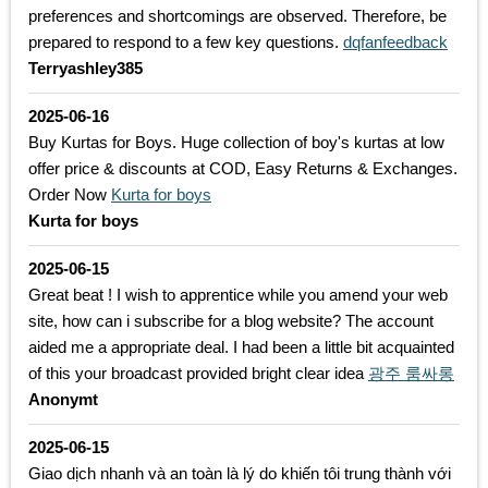
preferences and shortcomings are observed. Therefore, be
prepared to respond to a few key questions.
dqfanfeedback
Terryashley385
2025-06-16
Buy Kurtas for Boys. Huge collection of boy's kurtas at low
offer price & discounts at COD, Easy Returns & Exchanges.
Order Now
Kurta for boys
Kurta for boys
2025-06-15
Great beat ! I wish to apprentice while you amend your web
site, how can i subscribe for a blog website? The account
aided me a appropriate deal. I had been a little bit acquainted
of this your broadcast provided bright clear idea
광주 룸싸롱
Anonymt
2025-06-15
Giao dịch nhanh và an toàn là lý do khiến tôi trung thành với