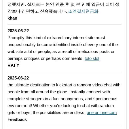
정했지만, 실제로는 본인 인증 후 몇 분 만에 입금이 되어 생
각보다 간편하고 신속했습니다.
소액결제현금화
khan
2025-06-22
Promptly this kind of extraordinary internet site must
unquestionably become identified inside of every one of the
web site a lot of people, as a result of meticulous posts or
perhaps critiques or perhaps comments.
toto slot
RAFY
2025-06-22
the ultimate destination to kickstart a random video chat with
people from all around the globe. Instantly connect with
complete strangers in a fun, anonymous, and spontaneous
environment! Whether you’re looking to chat with random
girls or boys, the possibilities are endless.
one on one cam
Feedback