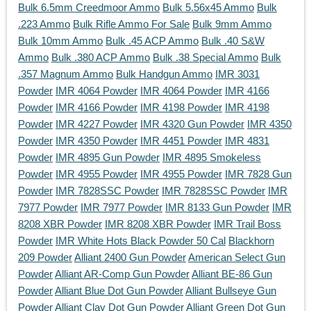
Bulk 6.5mm Creedmoor Ammo
Bulk 5.56x45 Ammo
Bulk
.223 Ammo
Bulk Rifle Ammo For Sale
Bulk 9mm Ammo
Bulk 10mm Ammo
Bulk .45 ACP Ammo
Bulk .40 S&W
Ammo
Bulk .380 ACP Ammo
Bulk .38 Special Ammo
Bulk
.357 Magnum Ammo
Bulk Handgun Ammo
IMR 3031
Powder
IMR 4064 Powder
IMR 4064 Powder
IMR 4166
Powder
IMR 4166 Powder
IMR 4198 Powder
IMR 4198
Powder
IMR 4227 Powder
IMR 4320 Gun Powder
IMR 4350
Powder
IMR 4350 Powder
IMR 4451 Powder
IMR 4831
Powder
IMR 4895 Gun Powder
IMR 4895 Smokeless
Powder
IMR 4955 Powder
IMR 4955 Powder
IMR 7828 Gun
Powder
IMR 7828SSC Powder
IMR 7828SSC Powder
IMR
7977 Powder
IMR 7977 Powder
IMR 8133 Gun Powder
IMR
8208 XBR Powder
IMR 8208 XBR Powder
IMR Trail Boss
Powder
IMR White Hots Black Powder 50 Cal
Blackhorn
209 Powder
Alliant 2400 Gun Powder
American Select Gun
Powder
Alliant AR-Comp Gun Powder
Alliant BE-86 Gun
Powder
Alliant Blue Dot Gun Powder
Alliant Bullseye Gun
Powder
Alliant Clay Dot Gun Powder
Alliant Green Dot Gun