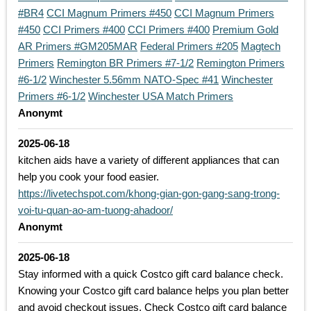
#BR4
CCI Magnum Primers #450
CCI Magnum Primers
#450
CCI Primers #400
CCI Primers #400
Premium Gold
AR Primers #GM205MAR
Federal Primers #205
Magtech
Primers
Remington BR Primers #7-1/2
Remington Primers
#6-1/2
Winchester 5.56mm NATO-Spec #41
Winchester
Primers #6-1/2
Winchester USA Match Primers
Anonymt
2025-06-18
kitchen aids have a variety of different appliances that can
help you cook your food easier.
https://livetechspot.com/khong-gian-gon-gang-sang-trong-
voi-tu-quan-ao-am-tuong-ahadoor/
Anonymt
2025-06-18
Stay informed with a quick Costco gift card balance check.
Knowing your Costco gift card balance helps you plan better
and avoid checkout issues. Check Costco gift card balance