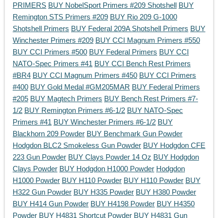
PRIMERS
BUY NobelSport Primers #209 Shotshell
BUY
Remington STS Primers #209
BUY Rio 209 G-1000
Shotshell Primers
BUY Federal 209A Shotshell Primers
BUY
Winchester Primers #209
BUY CCI Magnum Primers #550
BUY CCI Primers #500
BUY Federal Primers
BUY CCI
NATO-Spec Primers #41
BUY CCI Bench Rest Primers
#BR4
BUY CCI Magnum Primers #450
BUY CCI Primers
#400
BUY Gold Medal #GM205MAR
BUY Federal Primers
#205
BUY Magtech Primers
BUY Bench Rest Primers #7-
1/2
BUY Remington Primers #6-1/2
BUY NATO-Spec
Primers #41
BUY Winchester Primers #6-1/2
BUY
Blackhorn 209 Powder
BUY Benchmark Gun Powder
Hodgdon BLC2 Smokeless Gun Powder
BUY Hodgdon CFE
223 Gun Powder
BUY Clays Powder 14 Oz
BUY Hodgdon
Clays Powder
BUY Hodgdon H1000 Powder
Hodgdon
H1000 Powder
BUY H110 Powder
BUY H110 Powder
BUY
H322 Gun Powder
BUY H335 Powder
BUY H380 Powder
BUY H414 Gun Powder
BUY H4198 Powder
BUY H4350
Powder
BUY H4831 Shortcut Powder
BUY H4831 Gun