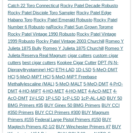
Catch 22 Toro Connecticut
Rocky Patel Decade Robusto
Rocky Patel Disciple Toro Sampler
Rocky Patel Edge
Habano Toro
Rocky Patel Emerald Robusto
Rocky Patel
Number 6 Robusto
naRocky Patel Sun Grown Torome
Rocky Patel Vintage 1990 Robusto
Rocky Patel Vintage
1999 Robusto
Rocky Patel Vintage 2003 Churchill
Romeo Y
Julieta 1875 Bully
Romeo Y Julieta 1875 Churchill
Romeo Y
Julieta Reserva Real Magnum
cigar cutters
custom cigar
cutters
best cigar cutters
Kookee Cigar Cutter
DPT (N,N-
Dipropyltryptamine) HCl
ETH-LAD
1D-LSD
5-MeO-DMT
HCl
5-MeO-MiPT HCl
5-MeO-MiPT Freebase
Methallylescaline (MAL)
5-MeO-MALT
5-MeO-DMT
4-PrO-
DMT
4-HO-MiPT
4-HO-MET
4-HO-MET
4-AcO-MET
4-
AcO-DMT
1V-LSD
1P-LSD
1cP-LSD
1cP-AL-LAD
BUY 50
BMG Primers #35
BUY Ginex 50 BMG Primers
BUY CCI
#350 Primers
BUY CCI Primers #300
BUY Magnum
Primers #155
Federal Large Pistol Primers #150
BUY
Magtech Primers #2-1/2
BUY Winchester Primers #7
BUY