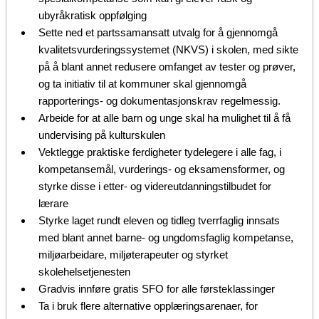
ubyråkratisk oppfølging
Sette ned et partssamansatt utvalg for å gjennomgå
kvalitetsvurderingssystemet (NKVS) i skolen, med sikte
på å blant annet redusere omfanget av tester og prøver,
og ta initiativ til at kommuner skal gjennomgå
rapporterings- og dokumentasjonskrav regelmessig.
Arbeide for at alle barn og unge skal ha mulighet til å få
undervising på kulturskulen
Vektlegge praktiske ferdigheter tydelegere i alle fag, i
kompetansemål, vurderings- og eksamensformer, og
styrke disse i etter- og videreutdanningstilbudet for
lærare
Styrke laget rundt eleven og tidleg tverrfaglig innsats
med blant annet barne- og ungdomsfaglig kompetanse,
miljøarbeidare, miljøterapeuter og styrket
skolehelsetjenesten
Gradvis innføre gratis SFO for alle førsteklassinger
Ta i bruk flere alternative opplæringsarenaer, for