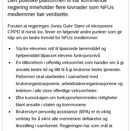
Den politiske plattformen til vår kommende
regjering inneholder flere lovnader som NFUs
medlemmer bør verdsette.
Foruten at regjeringen Jonas Gahr Støre vil inkorporere
CRPD til norsk lov, finner en følgende andre punkter som gir
håp om en bedre fremtid for NFUs medlemmer:
Styrke elevenes rett til tipassede læremiddel og
hjelpemiddel tilpasset elevens funksjonsnivå
En tillitsreform i offentlig virksomhet som handler om å gi
ansatte bedre tid og tillit til å gi brukerne bedre tjenester.
Reformen skal utarbeides i samarbeid med
brukerorganisasjonene, arbeidstakerorganisasjonene og
ledelsen i alle store offentlige virksomheter.
Øke kunnskapen om funksjonshemmedes rettigheter
blant ansatte i staten og kommunene
Brukerstyrt personlig assistanse (BPA) er et viktig
verktøy for å sikre alle mennesker deltakelse og
likestilling i samfunnet. Regjeringen har som mål at