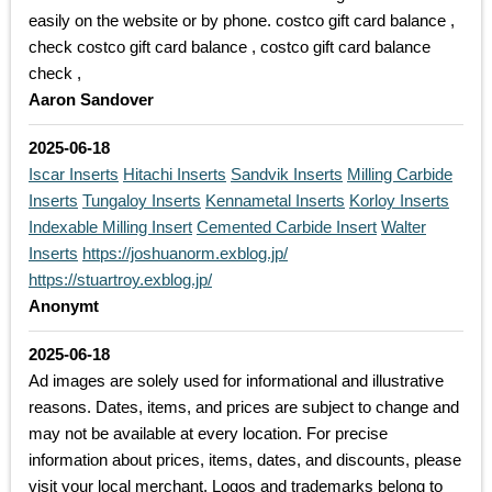
easily on the website or by phone. costco gift card balance ,
check costco gift card balance , costco gift card balance
check ,
Aaron Sandover
2025-06-18
Iscar Inserts
Hitachi Inserts
Sandvik Inserts
Milling Carbide
Inserts
Tungaloy Inserts
Kennametal Inserts
Korloy Inserts
Indexable Milling Insert
Cemented Carbide Insert
Walter
Inserts
https://joshuanorm.exblog.jp/
https://stuartroy.exblog.jp/
Anonymt
2025-06-18
Ad images are solely used for informational and illustrative
reasons. Dates, items, and prices are subject to change and
may not be available at every location. For precise
information about prices, items, dates, and discounts, please
visit your local merchant. Logos and trademarks belong to