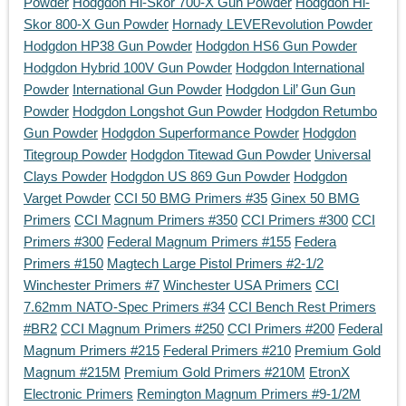
Powder
Hodgdon Hi-Skor 700-X Gun Powder
Hodgdon Hi-
Skor 800-X Gun Powder
Hornady LEVERevolution Powder
Hodgdon HP38 Gun Powder
Hodgdon HS6 Gun Powder
Hodgdon Hybrid 100V Gun Powder
Hodgdon International
Powder
International Gun Powder
Hodgdon Lil’ Gun Gun
Powder
Hodgdon Longshot Gun Powder
Hodgdon Retumbo
Gun Powder
Hodgdon Superformance Powder
Hodgdon
Titegroup Powder
Hodgdon Titewad Gun Powder
Universal
Clays Powder
Hodgdon US 869 Gun Powder
Hodgdon
Varget Powder
CCI 50 BMG Primers #35
Ginex 50 BMG
Primers
CCI Magnum Primers #350
CCI Primers #300
CCI
Primers #300
Federal Magnum Primers #155
Federa
Primers #150
Magtech Large Pistol Primers #2-1/2
Winchester Primers #7
Winchester USA Primers
CCI
7.62mm NATO-Spec Primers #34
CCI Bench Rest Primers
#BR2
CCI Magnum Primers #250
CCI Primers #200
Federal
Magnum Primers #215
Federal Primers #210
Premium Gold
Magnum #215M
Premium Gold Primers #210M
EtronX
Electronic Primers
Remington Magnum Primers #9-1/2M