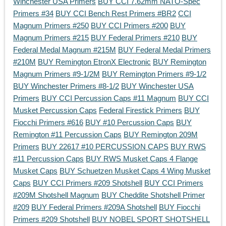
Winchester USA Primers
BUY CCI 7.62mm NATO-Spec
Primers #34
BUY CCI Bench Rest Primers #BR2
CCI
Magnum Primers #250
BUY CCI Primers #200
BUY
Magnum Primers #215
BUY Federal Primers #210
BUY
Federal Medal Magnum #215M
BUY Federal Medal Primers
#210M
BUY Remington EtronX Electronic
BUY Remington
Magnum Primers #9-1/2M
BUY Remington Primers #9-1/2
BUY Winchester Primers #8-1/2
BUY Winchester USA
Primers
BUY CCI Percussion Caps #11 Magnum
BUY CCI
Musket Percussion Caps
Federal Firestick Primers
BUY
Fiocchi Primers #616
BUY #10 Percussion Caps
BUY
Remington #11 Percussion Caps
BUY Remington 209M
Primers
BUY 22617 #10 PERCUSSION CAPS
BUY RWS
#11 Percussion Caps
BUY RWS Musket Caps 4 Flange
Musket Caps
BUY Schuetzen Musket Caps 4 Wing Musket
Caps
BUY CCI Primers #209 Shotshell
BUY CCI Primers
#209M Shotshell Magnum
BUY Cheddite Shotshell Primer
#209
BUY Federal Primers #209A Shotshell
BUY Fiocchi
Primers #209 Shotshell
BUY NOBEL SPORT SHOTSHELL