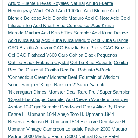
Arturo Fuente Brevas Royales Natural
Arturo Fuente
Hemingway Work Of Art
Acid 1400cc
Acid Blondie
Acid
Blondie Belicoso
Acid Blondie Maduro
Acid C-Note
Acid Cold
Infusion Tea
Acid Krush Blue Connecticut
Acid Krush
Morado Maduro
Acid Krush Tins Sampler
Acid Kuba Deluxe
Acid Kuba Kuba
Acid Kuba Kuba Maduro
Acid Kuba Grande
CAO Brazilia Amazon
CAO Brazilia Box-Press
CAO Brazilia
Gol
CAO Flathead V660 Carb
Cohiba Black Pequenos
Cohiba Black Robusto Crystal
Cohiba Blue Robusto
Cohiba
Red Dot Churchill
Cohiba Red Dot Robusto 5-Pack
‘Connecticut Cream’ Monster Deal
‘Fountain of Wisdom’
Super Sampler
‘King’s Ransom 2’ Super Sampler
‘Nicaraguan Dimes’ Monster Deal
‘Rare Fruit’ Super Sampler
‘Royal Flush’ Super Sampler
Acid ‘Seven Wonders’ Sampler
Ashton 10-Cigar Sampler
Deadwood Crazy Alice By Drew
Estate
H. Upmann 1844 Anejo Toro
H. Upmann 1844
Reserve Belicoso
H. Upmann 1844 Reserve Demitasse
H.
Upmann Vintage Cameroon Lonsdale
Padron 2000 Maduro
Padron 3000 Maduro
Padron 3000 Natural
Rocky Patel