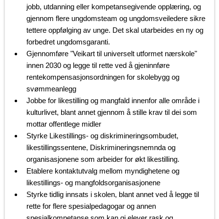
jobb, utdanning eller kompetansegivende opplæring, og
gjennom flere ungdomsteam og ungdomsveiledere sikre
tettere oppfølging av unge. Det skal utarbeides en ny og
forbedret ungdomsgaranti.
Gjennomføre "Veikart til universelt utformet nærskole"
innen 2030 og legge til rette ved å gjeninnføre
rentekompensasjonsordningen for skolebygg og
svømmeanlegg
Jobbe for likestilling og mangfald innenfor alle område i
kulturlivet, blant annet gjennom å stille krav til dei som
mottar offentlege midler
Styrke Likestillings- og diskrimineringsombudet,
likestillingssentene, Diskrimineringsnemnda og
organisasjonene som arbeider for økt likestilling.
Etablere kontaktutvalg mellom myndighetene og
likestillings- og mangfoldsorganisasjonene
Styrke tidlig innsats i skolen, blant annet ved å legge til
rette for flere spesialpedagogar og annen
spesialkompetanse som kan gi elever rask og