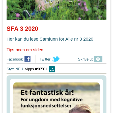
SFA 3 2020
Her kan du lese Samfunn for Alle nr 3 2020
Tips noen om siden
T
Facebook
T
Twitter
Skrive ut
i
i
Støtt NFU
vipps #90501
p
p
s
s
d
d
i
i
n
n
e
e
v
v
e
e