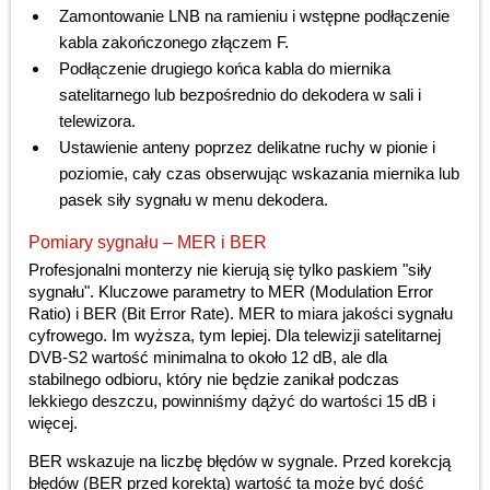
Zamontowanie LNB na ramieniu i wstępne podłączenie
kabla zakończonego złączem F.
Podłączenie drugiego końca kabla do miernika
satelitarnego lub bezpośrednio do dekodera w sali i
telewizora.
Ustawienie anteny poprzez delikatne ruchy w pionie i
poziomie, cały czas obserwując wskazania miernika lub
pasek siły sygnału w menu dekodera.
Pomiary sygnału – MER i BER
Profesjonalni monterzy nie kierują się tylko paskiem "siły
sygnału". Kluczowe parametry to MER (Modulation Error
Ratio) i BER (Bit Error Rate). MER to miara jakości sygnału
cyfrowego. Im wyższa, tym lepiej. Dla telewizji satelitarnej
DVB-S2 wartość minimalna to około 12 dB, ale dla
stabilnego odbioru, który nie będzie zanikał podczas
lekkiego deszczu, powinniśmy dążyć do wartości 15 dB i
więcej.
BER wskazuje na liczbę błędów w sygnale. Przed korekcją
błędów (BER przed korektą) wartość ta może być dość