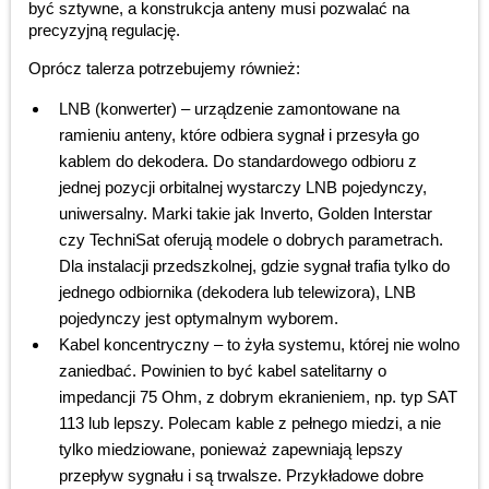
być sztywne, a konstrukcja anteny musi pozwalać na
precyzyjną regulację.
Oprócz talerza potrzebujemy również:
LNB (konwerter) – urządzenie zamontowane na
ramieniu anteny, które odbiera sygnał i przesyła go
kablem do dekodera. Do standardowego odbioru z
jednej pozycji orbitalnej wystarczy LNB pojedynczy,
uniwersalny. Marki takie jak Inverto, Golden Interstar
czy TechniSat oferują modele o dobrych parametrach.
Dla instalacji przedszkolnej, gdzie sygnał trafia tylko do
jednego odbiornika (dekodera lub telewizora), LNB
pojedynczy jest optymalnym wyborem.
Kabel koncentryczny – to żyła systemu, której nie wolno
zaniedbać. Powinien to być kabel satelitarny o
impedancji 75 Ohm, z dobrym ekranieniem, np. typ SAT
113 lub lepszy. Polecam kable z pełnego miedzi, a nie
tylko miedziowane, ponieważ zapewniają lepszy
przepływ sygnału i są trwalsze. Przykładowe dobre