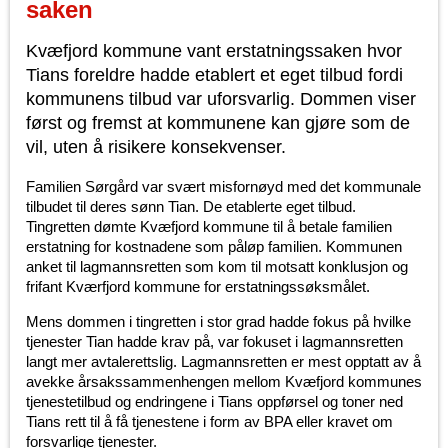
saken
Kvæfjord kommune vant erstatningssaken hvor
Tians foreldre hadde etablert et eget tilbud fordi
kommunens tilbud var uforsvarlig. Dommen viser
først og fremst at kommunene kan gjøre som de
vil, uten å risikere konsekvenser.
Familien Sørgård var svært misfornøyd med det kommunale
tilbudet til deres sønn Tian. De etablerte eget tilbud.
Tingretten dømte Kvæfjord kommune til å betale familien
erstatning for kostnadene som påløp familien. Kommunen
anket til lagmannsretten som kom til motsatt konklusjon og
frifant Kværfjord kommune for erstatningssøksmålet.
Mens dommen i tingretten i stor grad hadde fokus på hvilke
tjenester Tian hadde krav på, var fokuset i lagmannsretten
langt mer avtalerettslig. Lagmannsretten er mest opptatt av å
avekke årsakssammenhengen mellom Kvæfjord kommunes
tjenestetilbud og endringene i Tians oppførsel og toner ned
Tians rett til å få tjenestene i form av BPA eller kravet om
forsvarlige tjenester.