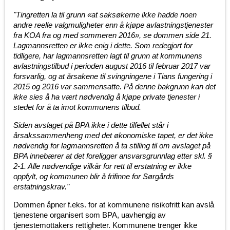
"Tingretten la til grunn «at saksøkerne ikke hadde noen
andre reelle valgmuligheter enn å kjøpe avlastningstjenester
fra KOA fra og med sommeren 2016», se dommen side 21.
Lagmannsretten er ikke enig i dette. Som redegjort for
tidligere, har lagmannsretten lagt til grunn at kommunens
avlastningstilbud i perioden august 2016 til februar 2017 var
forsvarlig, og at årsakene til svingningene i Tians fungering i
2015 og 2016 var sammensatte. På denne bakgrunn kan det
ikke sies å ha vært nødvendig å kjøpe private tjenester i
stedet for å ta imot kommunens tilbud.
Siden avslaget på BPA ikke i dette tilfellet står i
årsakssammenheng med det økonomiske tapet, er det ikke
nødvendig for lagmannsretten å ta stilling til om avslaget på
BPA innebærer at det foreligger ansvarsgrunnlag etter skl. §
2-1. Alle nødvendige vilkår for rett til erstatning er ikke
oppfylt, og kommunen blir å frifinne for Sørgårds
erstatningskrav."
Dommen åpner f.eks. for at kommunene risikofritt kan avslå
tjenestene organisert som BPA, uavhengig av
tjenestemottakers rettigheter. Kommunene trenger ikke