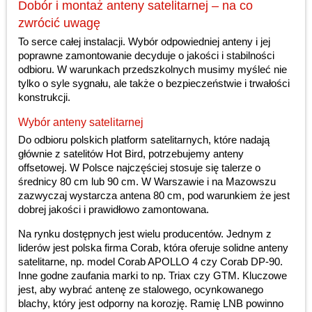
Dobór i montaż anteny satelitarnej – na co
zwrócić uwagę
To serce całej instalacji. Wybór odpowiedniej anteny i jej
poprawne zamontowanie decyduje o jakości i stabilności
odbioru. W warunkach przedszkolnych musimy myśleć nie
tylko o syle sygnału, ale także o bezpieczeństwie i trwałości
konstrukcji.
Wybór anteny satelitarnej
Do odbioru polskich platform satelitarnych, które nadają
głównie z satelitów Hot Bird, potrzebujemy anteny
offsetowej. W Polsce najczęściej stosuje się talerze o
średnicy 80 cm lub 90 cm. W Warszawie i na Mazowszu
zazwyczaj wystarcza antena 80 cm, pod warunkiem że jest
dobrej jakości i prawidłowo zamontowana.
Na rynku dostępnych jest wielu producentów. Jednym z
liderów jest polska firma Corab, która oferuje solidne anteny
satelitarne, np. model Corab APOLLO 4 czy Corab DP-90.
Inne godne zaufania marki to np. Triax czy GTM. Kluczowe
jest, aby wybrać antenę ze stalowego, ocynkowanego
blachy, który jest odporny na korozję. Ramię LNB powinno