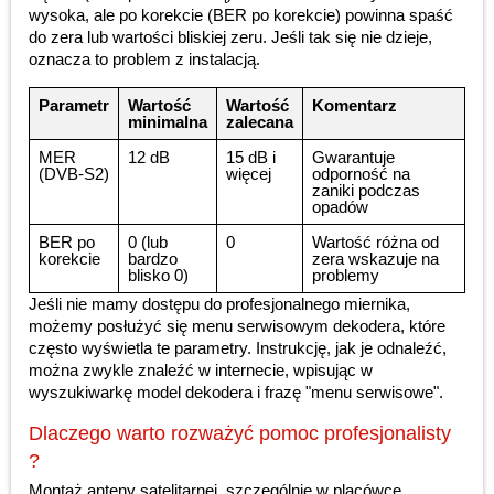
wysoka, ale po korekcie (BER po korekcie) powinna spaść
do zera lub wartości bliskiej zeru. Jeśli tak się nie dzieje,
oznacza to problem z instalacją.
Parametr
Wartość
Wartość
Komentarz
minimalna
zalecana
MER
12 dB
15 dB i
Gwarantuje
(DVB-S2)
więcej
odporność na
zaniki podczas
opadów
BER po
0 (lub
0
Wartość różna od
korekcie
bardzo
zera wskazuje na
blisko 0)
problemy
Jeśli nie mamy dostępu do profesjonalnego miernika,
możemy posłużyć się menu serwisowym dekodera, które
często wyświetla te parametry. Instrukcję, jak je odnaleźć,
można zwykle znaleźć w internecie, wpisując w
wyszukiwarkę model dekodera i frazę "menu serwisowe".
Dlaczego warto rozważyć pomoc profesjonalisty
?
Montaż anteny satelitarnej, szczególnie w placówce