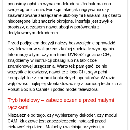
ponosimy opłat za wynajem dekodera. Jednak ma ono
swoje ograniczenia. Funkcje takie jak nagrywanie czy
zaawansowane zarządzanie ulubionymi kanałami są często
niedostępne lub znacznie okrojone. Interfejs jest zwykle
prostszy, a czasem nawet ubogi w porównaniu z
dedykowanym dekoderem.
Przed podjęciem decyzji należy bezwzględnie sprawdzić,
czy telewizor w sali przedszkolnej spełnia te wymagania.
Informację o tym, czy ma tuner DVB-S2 i gniazdo CI+,
znajdziemy w instrukcji obsługi lub na tabliczce
znamionowej urządzenia. Warto też pamiętać, że nie
wszystkie telewizory, nawet te z logo CI+, są w pełni
kompatybilne z kartami konkretnych operatorów. W razie
wątpliwości najlepiej skontaktować się z pomocą techniczną
Polsat Box lub Canal+ i podać model telewizora.
Tryb hotelowy – zabezpieczenie przed małymi
rączkami
Niezależnie od tego, czy wybierzemy dekoder, czy moduł
CAM, kluczowe jest zabezpieczenie instalacji przed
ciekawością dzieci. Maluchy uwielbiają przyciski, a