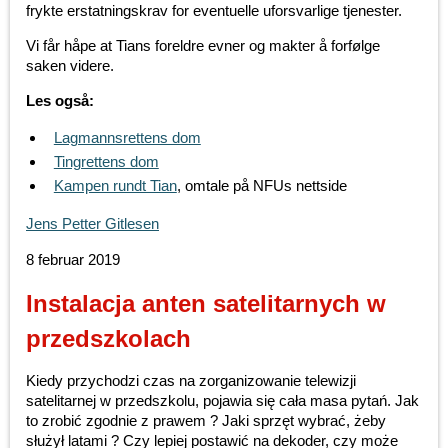
frykte erstatningskrav for eventuelle uforsvarlige tjenester.
Vi får håpe at Tians foreldre evner og makter å forfølge
saken videre.
Les også:
Lagmannsrettens dom
Tingrettens dom
Kampen rundt Tian
, omtale på NFUs nettside
Jens Petter Gitlesen
8 februar 2019
Instalacja anten satelitarnych w
przedszkolach
Kiedy przychodzi czas na zorganizowanie telewizji
satelitarnej w przedszkolu, pojawia się cała masa pytań. Jak
to zrobić zgodnie z prawem ? Jaki sprzęt wybrać, żeby
służył latami ? Czy lepiej postawić na dekoder, czy może