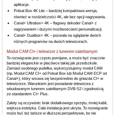
aplikacje.
Polsat Box 4K Lite – bardziej kompaktowa wersja,
również w rozdzielczości 4K, ale bez opcji nagrywania.
Canal+ Ultrabox+ 4K – flagowy dekoder Canal+ z
nagrywaniem i dużymi możliwościami personalizacji.
Canal+ Dualbox+ 4K – pozwala na oglądanie dwóch
różnych programów na dwóch telewizorach.
Moduł CAM CI+ i telewizor z tunerem satelitarnym
To rozwiązanie jest często pomijane, a może być znacznie
bardziej eleganckie w placówce takiej jak przedszkole.
Zamiast osobnego pudełka, wykorzystujemy moduł CAM
(np. Moduł CAM CI+ od Polsat Box lub Moduł CAM ECP od
Canal+), który wsuwa się bezpośrednio do gniazda CI+ w
telewizorze. Warunkiem jest posiadanie telewizora z
wbudowanym tunerem satelitarnym DVB-S2 i zgodnością
ze standardem CI+ Plus.
Zalety są oczywiste: brak dodatkowego sprzętu, mniej kabli,
większa estetyka. Cała instalacja jest ukryta. To rozwiązanie
może być też tańsze w dłuższej perspektywie, bo nie