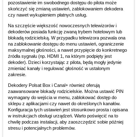
pozostawienie im swobodnego dostępu do pilota może
skończyć się zmianą ustawień, zablokowaniem dekodera
czy nawet wykupieniem płatnych usług.
Na szczęście większość nowoczesnych telewizorów i
dekoderów posiada funkcję zwaną trybem hotelowym lub
blokadą rodzicielską. W przypadku telewizora pozwala ona
na zablokowanie dostępu do menu ustawień, ograniczenie
maksymalnej głośności, a nawet przypięcie do konkretnego
źródła sygnału (np. HDMI 1, na którym podpięty jest
dekoder). Dzieci korzystając z pilota, będą mogły jedynie
zmieniać kanały i regulować głośność w ustalonym
zakresie.
Dekodery Polsat Box i Canal+ również oferują
zaawansowane blokady rodzicielskie. Można ustawić PIN
wymagany do wejścia w menu, zablokować dostęp do
sklepu z aplikacjami czy nawet do określonych kanałów.
Konfiguracja tych ustawień jest stosunkowo prosta i opisana
w instrukcjach obsługi urządzeń. Warto poświęcić na to
chwilę podczas instalacji, aby zaoszczędzić sobie później
stresu i potencjalnych problemów.