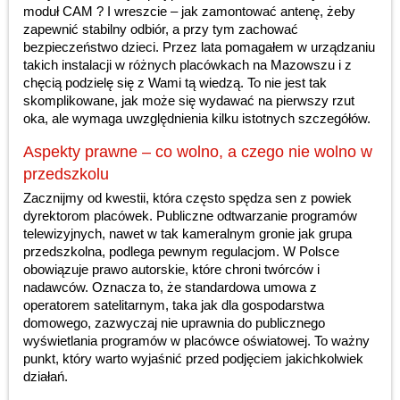
moduł CAM ? I wreszcie – jak zamontować antenę, żeby
zapewnić stabilny odbiór, a przy tym zachować
bezpieczeństwo dzieci. Przez lata pomagałem w urządzaniu
takich instalacji w różnych placówkach na Mazowszu i z
chęcią podzielę się z Wami tą wiedzą. To nie jest tak
skomplikowane, jak może się wydawać na pierwszy rzut
oka, ale wymaga uwzględnienia kilku istotnych szczegółów.
Aspekty prawne – co wolno, a czego nie wolno w
przedszkolu
Zacznijmy od kwestii, która często spędza sen z powiek
dyrektorom placówek. Publiczne odtwarzanie programów
telewizyjnych, nawet w tak kameralnym gronie jak grupa
przedszkolna, podlega pewnym regulacjom. W Polsce
obowiązuje prawo autorskie, które chroni twórców i
nadawców. Oznacza to, że standardowa umowa z
operatorem satelitarnym, taka jak dla gospodarstwa
domowego, zazwyczaj nie uprawnia do publicznego
wyświetlania programów w placówce oświatowej. To ważny
punkt, który warto wyjaśnić przed podjęciem jakichkolwiek
działań.