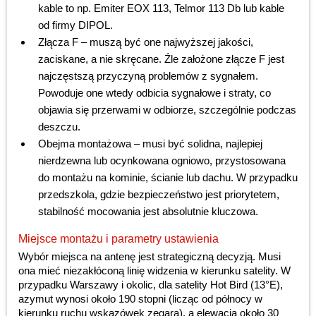
kable to np. Emiter EOX 113, Telmor 113 Db lub kable
od firmy DIPOL.
Złącza F – muszą być one najwyższej jakości,
zaciskane, a nie skręcane. Źle założone złącze F jest
najczęstszą przyczyną problemów z sygnałem.
Powoduje one wtedy odbicia sygnałowe i straty, co
objawia się przerwami w odbiorze, szczególnie podczas
deszczu.
Obejma montażowa – musi być solidna, najlepiej
nierdzewna lub ocynkowana ogniowo, przystosowana
do montażu na kominie, ścianie lub dachu. W przypadku
przedszkola, gdzie bezpieczeństwo jest priorytetem,
stabilność mocowania jest absolutnie kluczowa.
Miejsce montażu i parametry ustawienia
Wybór miejsca na antenę jest strategiczną decyzją. Musi
ona mieć niezakłóconą linię widzenia w kierunku satelity. W
przypadku Warszawy i okolic, dla satelity Hot Bird (13°E),
azymut wynosi około 190 stopni (licząc od północy w
kierunku ruchu wskazówek zegara), a elewacja około 30