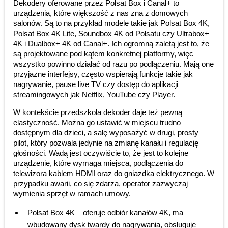
Dekodery oferowane przez Polsat Box i Canal+ to
urządzenia, które większość z nas zna z domowych
salonów. Są to na przykład modele takie jak Polsat Box 4K,
Polsat Box 4K Lite, Soundbox 4K od Polsatu czy Ultrabox+
4K i Dualbox+ 4K od Canal+. Ich ogromną zaletą jest to, że
są projektowane pod kątem konkretnej platformy, więc
wszystko powinno działać od razu po podłączeniu. Mają one
przyjazne interfejsy, często wspierają funkcje takie jak
nagrywanie, pause live TV czy dostęp do aplikacji
streamingowych jak Netflix, YouTube czy Player.
W kontekście przedszkola dekoder daje też pewną
elastyczność. Można go ustawić w miejscu trudno
dostępnym dla dzieci, a salę wyposażyć w drugi, prosty
pilot, który pozwala jedynie na zmianę kanału i regulację
głośności. Wadą jest oczywiście to, że jest to kolejne
urządzenie, które wymaga miejsca, podłączenia do
telewizora kablem HDMI oraz do gniazdka elektrycznego. W
przypadku awarii, co się zdarza, operator zazwyczaj
wymienia sprzęt w ramach umowy.
Polsat Box 4K – oferuje odbiór kanałów 4K, ma
wbudowany dysk twardy do nagrywania, obsługuje