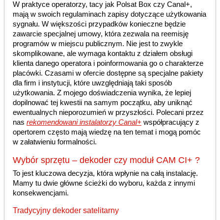
W praktyce operatorzy, tacy jak Polsat Box czy Canal+,
mają w swoich regulaminach zapisy dotyczące użytkowania
sygnału. W większości przypadków konieczne będzie
zawarcie specjalnej umowy, która zezwala na reemisję
programów w miejscu publicznym. Nie jest to zwykle
skomplikowane, ale wymaga kontaktu z działem obsługi
klienta danego operatora i poinformowania go o charakterze
placówki. Czasami w ofercie dostępne są specjalne pakiety
dla firm i instytucji, które uwzględniają taki sposób
użytkowania. Z mojego doświadczenia wynika, że lepiej
dopilnować tej kwestii na samym początku, aby uniknąć
ewentualnych nieporozumień w przyszłości. Polecani przez
nas
rekomendowani instalatorzy Canal+
współpracujący z
opertorem często mają wiedzę na ten temat i mogą pomóc
w załatwieniu formalności.
Wybór sprzętu – dekoder czy moduł CAM CI+ ?
To jest kluczowa decyzja, która wpłynie na całą instalację.
Mamy tu dwie główne ścieżki do wyboru, każda z innymi
konsekwencjami.
Tradycyjny dekoder satelitarny