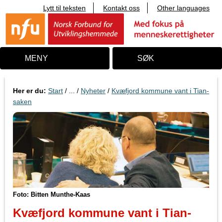
Lytt til teksten
Kontakt oss
Other languages
T
i
l
i
n
n
MENY
SØK
h
o
l
d
Her er du:
Start
/ ... /
Nyheter
/
Kvæfjord kommune vant i Tian-
saken
Foto: Bitten Munthe-Kaas
Kvæfjord kommune vant i Tian-