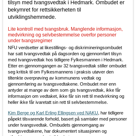
tilsyn med tvangsvedtak i Hedmark. Ombudet er
bekymret for rettsikkerheten til
utviklingshemmede.
Lite kontroll med tvangsbruk. Manglende informasjon,
medvirkning og selvbestemmelse overfor personer
under tvangsregimer
NFU verdsetter at likestillings- og diskrimineringsombudet
har satt tvangsvedtak på dagsorden og gjennomført tilsyn
med tvangsvedtak hos tidligere Fylkesmannen i Hedmark.
Etter en gjennomgangen av 32 tvangsvedtak stiller ombudet
seg kritisk til om Fylkesmannens i praksis utøver den
tiltenkte overprøving av kommunens vedtak og
gjennomføring av tvangsvedtakene. Ombudet mer enn
antyder at mange av dem som gis tvangsvedtak, ikke får
informasjon om vedtaket, ikke får sin rett til medvirkning og
heller ikke får ivaretatt sin rett til selvbestemmelse.
Kim Berge og Karl Erling Ellingsen ved NAKU
, har tidligere
påpekt tilsvarende forhold, basert på samtaler med personer
under tvangsvedtak. Ombudets gjennomgang av
tvangsvedtakene, har dokumentert situasjonen og