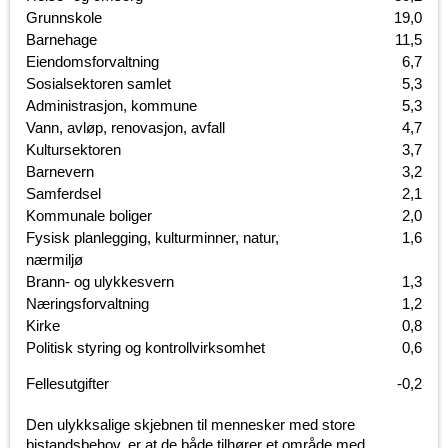
Grunnskole
19,0
Barnehage
11,5
Eiendomsforvaltning
6,7
Sosialsektoren samlet
5,3
Administrasjon, kommune
5,3
Vann, avløp, renovasjon, avfall
4,7
Kultursektoren
3,7
Barnevern
3,2
Samferdsel
2,1
Kommunale boliger
2,0
Fysisk planlegging, kulturminner, natur,
1,6
nærmiljø
Brann- og ulykkesvern
1,3
Næringsforvaltning
1,2
Kirke
0,8
Politisk styring og kontrollvirksomhet
0,6
Fellesutgifter
-0,2
Den ulykksalige skjebnen til mennesker med store
bistandsbehov, er at de både tilhører et område med