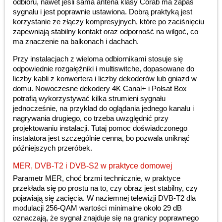
odbioru, nawet jeśli sama antena klasy Corab ma zapas
sygnału i jest poprawnie ustawiona. Dobrą praktyką jest
korzystanie ze złączy kompresyjnych, które po zaciśnięciu
zapewniają stabilny kontakt oraz odporność na wilgoć, co
ma znaczenie na balkonach i dachach.
Przy instalacjach z wieloma odbiornikami stosuje się
odpowiednie rozgałęźniki i multiswitche, dopasowane do
liczby kabli z konwertera i liczby dekoderów lub gniazd w
domu. Nowoczesne dekodery 4K Canal+ i Polsat Box
potrafią wykorzystywać kilka strumieni sygnału
jednocześnie, na przykład do oglądania jednego kanału i
nagrywania drugiego, co trzeba uwzględnić przy
projektowaniu instalacji. Tutaj pomoc doświadczonego
instalatora jest szczególnie cenna, bo pozwala uniknąć
późniejszych przeróbek.
MER, DVB-T2 i DVB-S2 w praktyce domowej
Parametr MER, choć brzmi technicznie, w praktyce
przekłada się po prostu na to, czy obraz jest stabilny, czy
pojawiają się zacięcia. W naziemnej telewizji DVB-T2 dla
modulacji 256-QAM wartości minimalne około 29 dB
oznaczają, że sygnał znajduje się na granicy poprawnego