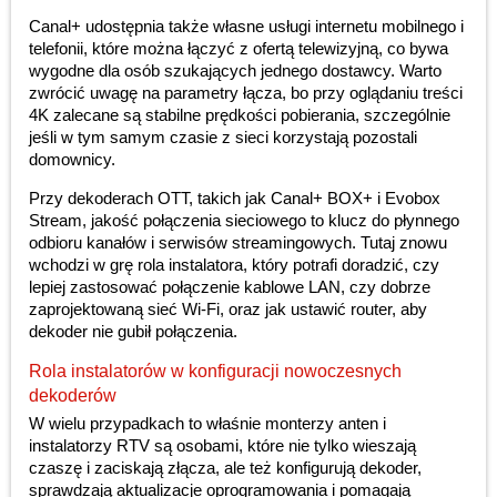
Canal+ udostępnia także własne usługi internetu mobilnego i
telefonii, które można łączyć z ofertą telewizyjną, co bywa
wygodne dla osób szukających jednego dostawcy. Warto
zwrócić uwagę na parametry łącza, bo przy oglądaniu treści
4K zalecane są stabilne prędkości pobierania, szczególnie
jeśli w tym samym czasie z sieci korzystają pozostali
domownicy.
Przy dekoderach OTT, takich jak Canal+ BOX+ i Evobox
Stream, jakość połączenia sieciowego to klucz do płynnego
odbioru kanałów i serwisów streamingowych. Tutaj znowu
wchodzi w grę rola instalatora, który potrafi doradzić, czy
lepiej zastosować połączenie kablowe LAN, czy dobrze
zaprojektowaną sieć Wi-Fi, oraz jak ustawić router, aby
dekoder nie gubił połączenia.
Rola instalatorów w konfiguracji nowoczesnych
dekoderów
W wielu przypadkach to właśnie monterzy anten i
instalatorzy RTV są osobami, które nie tylko wieszają
czaszę i zaciskają złącza, ale też konfigurują dekoder,
sprawdzają aktualizacje oprogramowania i pomagają