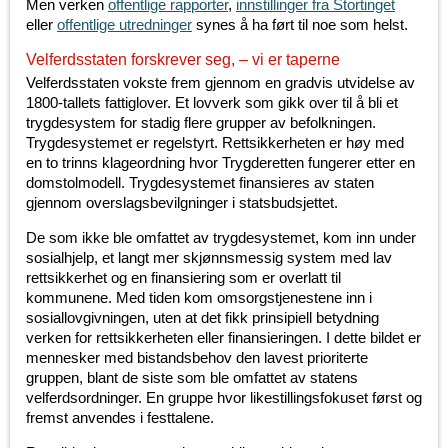
Men verken
offentlige rapporter
,
innstillinger fra Stortinget
eller
offentlige utredninger
synes å ha ført til noe som helst.
Velferdsstaten forskrever seg, – vi er taperne
Velferdsstaten vokste frem gjennom en gradvis utvidelse av
1800-tallets fattiglover. Et lovverk som gikk over til å bli et
trygdesystem for stadig flere grupper av befolkningen.
Trygdesystemet er regelstyrt. Rettsikkerheten er høy med
en to trinns klageordning hvor Trygderetten fungerer etter en
domstolmodell. Trygdesystemet finansieres av staten
gjennom overslagsbevilgninger i statsbudsjettet.
De som ikke ble omfattet av trygdesystemet, kom inn under
sosialhjelp, et langt mer skjønnsmessig system med lav
rettsikkerhet og en finansiering som er overlatt til
kommunene. Med tiden kom omsorgstjenestene inn i
sosiallovgivningen, uten at det fikk prinsipiell betydning
verken for rettsikkerheten eller finansieringen. I dette bildet er
mennesker med bistandsbehov den lavest prioriterte
gruppen, blant de siste som ble omfattet av statens
velferdsordninger. En gruppe hvor likestillingsfokuset først og
fremst anvendes i festtalene.