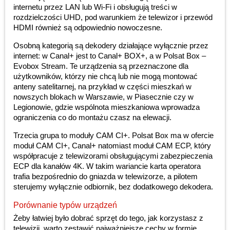
internetu przez LAN lub Wi-Fi i obsługują treści w
rozdzielczości UHD, pod warunkiem że telewizor i przewód
HDMI również są odpowiednio nowoczesne.
Osobną kategorią są dekodery działające wyłącznie przez
internet: w Canal+ jest to Canal+ BOX+, a w Polsat Box –
Evobox Stream. Te urządzenia są przeznaczone dla
użytkowników, którzy nie chcą lub nie mogą montować
anteny satelitarnej, na przykład w części mieszkań w
nowszych blokach w Warszawie, w Piasecznie czy w
Legionowie, gdzie wspólnota mieszkaniowa wprowadza
ograniczenia co do montażu czasz na elewacji.
Trzecia grupa to moduły CAM CI+. Polsat Box ma w ofercie
moduł CAM CI+, Canal+ natomiast moduł CAM ECP, który
współpracuje z telewizorami obsługującymi zabezpieczenia
ECP dla kanałów 4K. W takim wariancie karta operatora
trafia bezpośrednio do gniazda w telewizorze, a pilotem
sterujemy wyłącznie odbiornik, bez dodatkowego dekodera.
Porównanie typów urządzeń
Żeby łatwiej było dobrać sprzęt do tego, jak korzystasz z
telewizji, warto zestawić najważniejsze cechy w formie