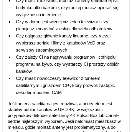
Czy masz możliwość montażu anteny satelitarnej na
budynku albo balkonie, czy raczej musisz opierać się
wyłącznie na internecie
Czy w domu jest więcej niż jeden telewizor i czy
planujesz korzystać z usługi dla wielu odbiorników
Czy oglądasz głównie kanały linearne, czy raczej
wybierasz seriale i filmy z katalogów VoD oraz
serwisów streamingowych
Czy zależy Ci na nagrywaniu programów i cofnięciu
programu na żywo, czy wystarczy Ci prostszy odbiór
kanałów
Czy masz nowoczesny telewizor z tunerem
satelitarnym i gniazdem CI+, który pozwoli zastąpić
dekoder modułem CAM
Jeśli antena satelitarna jest możliwa, a priorytetem jest
stabilny odbiór kanałów w UHD 4K, w większości
przypadków dekoder satelitarny 4K Polsat Box lub Canal+
będzie najlepszym wyborem. Jeśli natomiast mieszkasz w
miejscu, gdzie montaż anteny jest problematyczny, a do