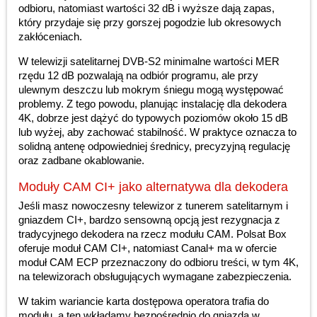
odbioru, natomiast wartości 32 dB i wyższe dają zapas,
który przydaje się przy gorszej pogodzie lub okresowych
zakłóceniach.
W telewizji satelitarnej DVB-S2 minimalne wartości MER
rzędu 12 dB pozwalają na odbiór programu, ale przy
ulewnym deszczu lub mokrym śniegu mogą występować
problemy. Z tego powodu, planując instalację dla dekodera
4K, dobrze jest dążyć do typowych poziomów około 15 dB
lub wyżej, aby zachować stabilność. W praktyce oznacza to
solidną antenę odpowiedniej średnicy, precyzyjną regulację
oraz zadbane okablowanie.
Moduły CAM CI+ jako alternatywa dla dekodera
Jeśli masz nowoczesny telewizor z tunerem satelitarnym i
gniazdem CI+, bardzo sensowną opcją jest rezygnacja z
tradycyjnego dekodera na rzecz modułu CAM. Polsat Box
oferuje moduł CAM CI+, natomiast Canal+ ma w ofercie
moduł CAM ECP przeznaczony do odbioru treści, w tym 4K,
na telewizorach obsługujących wymagane zabezpieczenia.
W takim wariancie karta dostępowa operatora trafia do
modułu, a ten wkładamy bezpośrednio do gniazda w