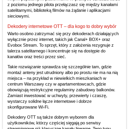
z poziomu jednego pilota przełączasz się między kanałami
satelitarnymi, biblioteką filmów na żądanie i aplikacjami
sieciowymi.
Dekodery internetowe OTT – dla kogo to dobry wybór
Warto osobno zatrzymać się przy dekoderach działających
wyłącznie przez internet, takich jak Canal+ BOX+ oraz
Evobox Stream. To sprzęt, który z założenia rezygnuje z
talerza satelitarnego i koncentruje się na dostępie do
kanałów oraz treści przez sieć.
Takie rozwiązanie sprawdza się szczególnie tam, gdzie
montaż anteny jest utrudniony albo po prostu nie ma na nią
miejsca – na przykład w niewielkich mieszkaniach w
centrum Warszawy czy w apartamentowcach, gdzie
obowiązują restrykcyjne regulaminy zabudowy balkonów.
Zamiast inwestować w uchwyty, przewierty i czaszę,
wystarczy solidne łącze internetowe i dobrze
skonfigurowane Wi-Fi.
Dekodery OTT są także dobrym wyborem dla
użytkowników, którzy częściej sięgają po serwisy
streamingowe niż klasyczne kanały linearne. Tego typu