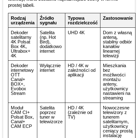
prostej tabeli.
Rodzaj
Źródło
Typowa
Zastosowanie
urządzenia
sygnału
rozdzielczość
Dekoder
Satelita
UHD 4K
Dom z własną
satelitarny
(np. Hot
anteną,
4K Polsat
Bird),
stabilny odbiór
Box 4K,
dodatkowo
kanałów
Ultrabox+
internet
linearnej
4K
telewizji
Dekoder
Wyłącznie
HD / 4K w
Mieszkania
internetowy
internet
zależności od
bez
OTT
aplikacji
możliwości
Canal+
montażu
BOX+,
anteny,
Evobox
użytkownicy
Stream
nastawieni na
streaming
Moduł
Satelita
HD / 4K
Nowoczesne
CAM CI+
poprzez
(zależnie od
telewizory z
Polsat Box,
tuner w
TV)
tunerem
Canal+
telewizorze
satelitarnym,
CAM ECP
użytkownicy
ceniący prostą
instalację