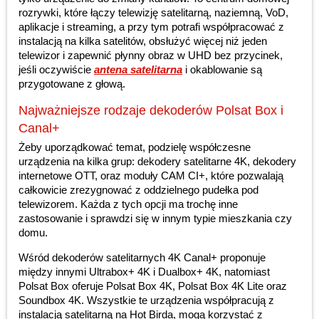
rozrywki, które łączy telewizję satelitarną, naziemną, VoD,
aplikacje i streaming, a przy tym potrafi współpracować z
instalacją na kilka satelitów, obsłużyć więcej niż jeden
telewizor i zapewnić płynny obraz w UHD bez przycinek,
jeśli oczywiście
antena satelitarna
i okablowanie są
przygotowane z głową.
Najważniejsze rodzaje dekoderów Polsat Box i
Canal+
Żeby uporządkować temat, podzielę współczesne
urządzenia na kilka grup: dekodery satelitarne 4K, dekodery
internetowe OTT, oraz moduły CAM CI+, które pozwalają
całkowicie zrezygnować z oddzielnego pudełka pod
telewizorem. Każda z tych opcji ma trochę inne
zastosowanie i sprawdzi się w innym typie mieszkania czy
domu.
Wśród dekoderów satelitarnych 4K Canal+ proponuje
między innymi Ultrabox+ 4K i Dualbox+ 4K, natomiast
Polsat Box oferuje Polsat Box 4K, Polsat Box 4K Lite oraz
Soundbox 4K. Wszystkie te urządzenia współpracują z
instalacją satelitarną na Hot Birda, mogą korzystać z