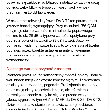
pojawiać się zakłócenia. Dlatego instalatorzy zwykle dążą
do tego, żeby MER w typowych warunkach wynosił
przynajmniej 15 dB lub więcej.
W naziemnej telewizji cyfrowej DVB-T2 ten parametr jest
jeszcze bardziej wymagający. Przy modulacji 256-QAM
przyjmuje się, że wartości minimalne dla poprawnego
odbioru to ok. 29 dB, a typowe wartości spotykane przy
dobrze zrobionej instalacji to 32 dB i wyżej. Jeżeli w
pomiarach widzimy niższe liczby, to zwykle sygnał trzeba
poprawić przez korektę ustawienia anteny, wymianę
przewodów albo optymalizację sposobu zasilania
wzmacniaczy.
Dlaczego warto skorzystać z montera
Praktyka pokazuje, że samodzielny montaż anteny i kabli w
warunkach miejskich często kończy się tym, że wszystko
działa tylko przy dobrej pogodzie. Profesjonalni monterzy
anten mają nie tylko doświadczenie, ale też mierniki
pozwalające ocenić nie tylko siłę, ale przede wszystkim
jakość sygnału, w tym właśnie MER dla DVB-S2 i DVB-T2.
Dzięki temu są w stanie tak ustawić czaszę i dobierać
elementy instalacji, żeby dekoder Polsat Box lub Canal+