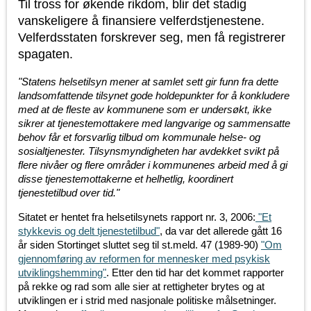
Til tross for økende rikdom, blir det stadig
vanskeligere å finansiere velferdstjenestene.
Velferdsstaten forskrever seg, men få registrerer
spagaten.
"Statens helsetilsyn mener at samlet sett gir funn fra dette
landsomfattende tilsynet gode holdepunkter for å konkludere
med at de fleste av kommunene som er undersøkt, ikke
sikrer at tjenestemottakere med langvarige og sammensatte
behov får et forsvarlig tilbud om kommunale helse- og
sosialtjenester. Tilsynsmyndigheten har avdekket svikt på
flere nivåer og flere områder i kommunenes arbeid med å gi
disse tjenestemottakerne et helhetlig, koordinert
tjenestetilbud over tid."
Sitatet er hentet fra helsetilsynets rapport nr. 3, 2006:
"Et
stykkevis og delt tjenestetilbud"
, da var det allerede gått 16
år siden Stortinget sluttet seg til st.meld. 47 (1989-90)
"Om
gjennomføring av reformen for mennesker med psykisk
utviklingshemming"
. Etter den tid har det kommet rapporter
på rekke og rad som alle sier at rettigheter brytes og at
utviklingen er i strid med nasjonale politiske målsetninger.