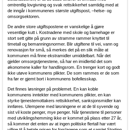
omtrentlig lovgivning og svak rettsikkerhet samtidig med at
de inngår i kommunenes største utgiftspost, –helse- og
omsorgsektoren.
De andre store utgiftspostene er vanskelige å gjøre
vesentlige kutt i. Kostnadene med skole og barnehage er
stort sett gitte på grunn av stramme rammer knyttet til
timetall og bemanningsnormer. Blir utgiftene til vei, vann og
renovasjon for små, så merkes det på en slik måte at
kommunen må finne ekstramidler umiddelbart. Når det
gjelder omsorgstjenestene, så har en imidlertid det som
økonomene kaller for handlingsrom. En trenger kort og godt
ikke utøve kommunens plikter. De som rammes er de som
fra før er gjemt bort i kommunens bofellesskap.
Det finnes løsninger på problemet. En kan koble
kommunens inntekter med kommunens plikter, en kan
styrke tjenestemottakers rettsikkerhet, sanksjonsmidler kan
innføres. Ulempene med løsningene er at de til syvende og
sist vil koste penger, mye penger. Når tjenestene til personer
med utviklingshemming ikke er kommet på plass etter 27 år,
så kommer det enten av at ingen politiske flertall har vært
villige til å betale prisen for forslagene som et samlet Storting