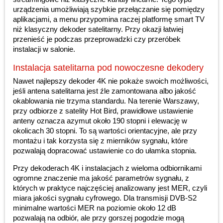
urządzenia umożliwiają szybkie przełączanie się pomiędzy
aplikacjami, a menu przypomina raczej platformę smart TV
niż klasyczny dekoder satelitarny. Przy okazji łatwiej
przenieść je podczas przeprowadzki czy przeróbek
instalacji w salonie.
Instalacja satelitarna pod nowoczesne dekodery
Nawet najlepszy dekoder 4K nie pokaże swoich możliwości,
jeśli antena satelitarna jest źle zamontowana albo jakość
okablowania nie trzyma standardu. Na terenie Warszawy,
przy odbiorze z satelity Hot Bird, prawidłowe ustawienie
anteny oznacza azymut około 190 stopni i elewację w
okolicach 30 stopni. To są wartości orientacyjne, ale przy
montażu i tak korzysta się z mierników sygnału, które
pozwalają dopracować ustawienie co do ułamka stopnia.
Przy dekoderach 4K i instalacjach z wieloma odbiornikami
ogromne znaczenie ma jakość parametrów sygnału, z
których w praktyce najczęściej analizowany jest MER, czyli
miara jakości sygnału cyfrowego. Dla transmisji DVB-S2
minimalne wartości MER na poziomie około 12 dB
pozwalają na odbiór, ale przy gorszej pogodzie mogą