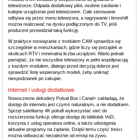
telewizorze. Odpada dodatkowy pilot, osobne zasilanie i
kolejne urządzenie pod telewizorem. Całe sterowanie
odbywa się przez menu telewizora, a nagrywanie i timeshift
można realizować na dysku podłączonym do TV, jeśli
producent przewidział taką funkcję.
W praktyce rozwiązanie z modułem CAM sprawdza się
szczególnie w mieszkaniach, gdzie liczy się porządek w
okolicach RTV i minimalna liczba urządzeń. Warto jednak
pamiętać, że nie wszystkie telewizory w pełni współpracują
z każdym modułem, dlatego przed decyzją dobrze jest
sprawdzić listę wspieranych modeli, żeby uniknąć
niespodzianek po zakupie.
Internet i usługi dodatkowe
Nowoczesne dekodery Polsat Box i Canal+ zakładają, że
dostęp do internetu jest czymś naturalnym, a nie dodatkiem.
Sprzęt satelitarny 4K potrafi wykorzystać sieć do
rozszerzenia funkcji: oferuje dostęp do bibliotek VoD,
korzysta z usług operatora online, a także udostępnia
aktualne programy na żądanie. Dzięki temu część treści
można odtwarzać niezależnie od emisji na żywo.