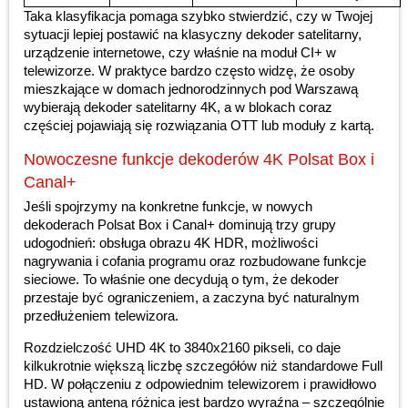
Taka klasyfikacja pomaga szybko stwierdzić, czy w Twojej
sytuacji lepiej postawić na klasyczny dekoder satelitarny,
urządzenie internetowe, czy właśnie na moduł CI+ w
telewizorze. W praktyce bardzo często widzę, że osoby
mieszkające w domach jednorodzinnych pod Warszawą
wybierają dekoder satelitarny 4K, a w blokach coraz
częściej pojawiają się rozwiązania OTT lub moduły z kartą.
Nowoczesne funkcje dekoderów 4K Polsat Box i
Canal+
Jeśli spojrzymy na konkretne funkcje, w nowych
dekoderach Polsat Box i Canal+ dominują trzy grupy
udogodnień: obsługa obrazu 4K HDR, możliwości
nagrywania i cofania programu oraz rozbudowane funkcje
sieciowe. To właśnie one decydują o tym, że dekoder
przestaje być ograniczeniem, a zaczyna być naturalnym
przedłużeniem telewizora.
Rozdzielczość UHD 4K to 3840x2160 pikseli, co daje
kilkukrotnie większą liczbę szczegółów niż standardowe Full
HD. W połączeniu z odpowiednim telewizorem i prawidłowo
ustawioną anteną różnica jest bardzo wyraźna – szczególnie