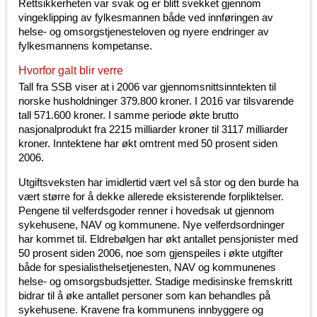
Rettsikkerheten var svak og er blitt svekket gjennom
vingeklipping av fylkesmannen både ved innføringen av
helse- og omsorgstjenesteloven og nyere endringer av
fylkesmannens kompetanse.
Hvorfor galt blir verre
Tall fra SSB viser at i 2006 var gjennomsnittsinntekten til
norske husholdninger 379.800 kroner. I 2016 var tilsvarende
tall 571.600 kroner. I samme periode økte brutto
nasjonalprodukt fra 2215 milliarder kroner til 3117 milliarder
kroner. Inntektene har økt omtrent med 50 prosent siden
2006.
Utgiftsveksten har imidlertid vært vel så stor og den burde ha
vært større for å dekke allerede eksisterende forpliktelser.
Pengene til velferdsgoder renner i hovedsak ut gjennom
sykehusene, NAV og kommunene. Nye velferdsordninger
har kommet til. Eldrebølgen har økt antallet pensjonister med
50 prosent siden 2006, noe som gjenspeiles i økte utgifter
både for spesialisthelsetjenesten, NAV og kommunenes
helse- og omsorgsbudsjetter. Stadige medisinske fremskritt
bidrar til å øke antallet personer som kan behandles på
sykehusene. Kravene fra kommunens innbyggere og