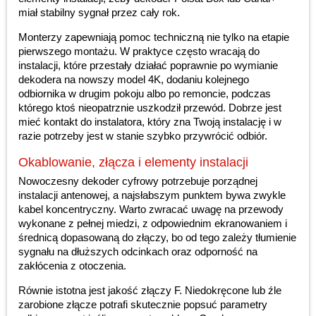
miał stabilny sygnał przez cały rok.
Monterzy zapewniają pomoc techniczną nie tylko na etapie
pierwszego montażu. W praktyce często wracają do
instalacji, które przestały działać poprawnie po wymianie
dekodera na nowszy model 4K, dodaniu kolejnego
odbiornika w drugim pokoju albo po remoncie, podczas
którego ktoś nieopatrznie uszkodził przewód. Dobrze jest
mieć kontakt do instalatora, który zna Twoją instalację i w
razie potrzeby jest w stanie szybko przywrócić odbiór.
Okablowanie, złącza i elementy instalacji
Nowoczesny dekoder cyfrowy potrzebuje porządnej
instalacji antenowej, a najsłabszym punktem bywa zwykle
kabel koncentryczny. Warto zwracać uwagę na przewody
wykonane z pełnej miedzi, z odpowiednim ekranowaniem i
średnicą dopasowaną do złączy, bo od tego zależy tłumienie
sygnału na dłuższych odcinkach oraz odporność na
zakłócenia z otoczenia.
Równie istotna jest jakość złączy F. Niedokręcone lub źle
zarobione złącze potrafi skutecznie popsuć parametry