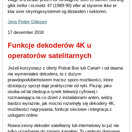
gikk innfor i st.meld. 47 (1989-90) eller at styrerne ikke er
klar over stryringssystemet og tilstanden i sektoren.
Jens Petter Gitlesen
17 desember 2018
Funkcje dekoderów 4K u
operatorów satelitarnych
Jeżeli korzystasz z oferty Polsat Box lub Canal+ i od dawna
nie wymieniałeś dekodera, to z dużym
prawdopodobieństwem tracisz sporo możliwości, które
dzisiejszy sprzęt daje praktycznie od ręki. Pisząc jako
osoba od lat śledząca rynek telewizji cyfrowej i
rozmawiająca na co dzień z instalatorami anten, widzę
bardzo wyraźnie, jak mocno rozwinęły się dekodery 4K,
możliwości nagrywania, funkcje sieciowe i integracja z
usługami online.
Nowoczesny dekoder satelitarny lub internetowy to już nie
tylko urządzenie do zmiany kanałów. To centrum domowej