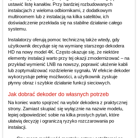
ustawić listę kanałów. Przy bardziej rozbudowanych
instalacjach z wieloma odbiornikami, z dodatkowym
multiroomem lub z instalacją na kilka satelitów, ich
doświadczenie przekłada się na stabilne działanie całego
systemu.
Instalatorzy oferują pomoc techniczną także wtedy, gdy
użytkownik decyduje się na wymianę starszego dekodera
HD na nowy model 4K. Często okazuje się, że niektóre
elementy instalacji warto przy tej okazji zmodernizować – na
przykład wymienić LNB na nowszy, poprawić ułożenie kabli
lub zoptymalizować rozdzielenie sygnału. W efekcie dekoder
wykorzystuje pełnię możliwości, a użytkownik zyskuje
płynny obraz i szybkie działanie funkcji sieciowych.
Jak dobrać dekoder do własnych potrzeb
Na koniec warto spojrzeć na wybór dekodera z praktycznej
strony. Zamiast skupiać się wyłącznie na nazwie modelu,
lepiej odpowiedzieć sobie na kilka prostych pytań, które
ułatwią decyzję i ograniczą ryzyko rozczarowania po
instalacji.