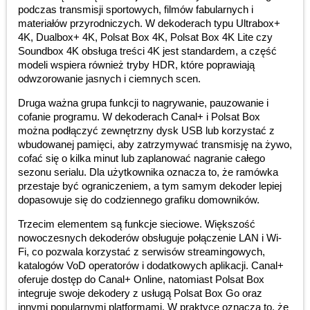
podczas transmisji sportowych, filmów fabularnych i
materiałów przyrodniczych. W dekoderach typu Ultrabox+
4K, Dualbox+ 4K, Polsat Box 4K, Polsat Box 4K Lite czy
Soundbox 4K obsługa treści 4K jest standardem, a część
modeli wspiera również tryby HDR, które poprawiają
odwzorowanie jasnych i ciemnych scen.
Druga ważna grupa funkcji to nagrywanie, pauzowanie i
cofanie programu. W dekoderach Canal+ i Polsat Box
można podłączyć zewnętrzny dysk USB lub korzystać z
wbudowanej pamięci, aby zatrzymywać transmisję na żywo,
cofać się o kilka minut lub zaplanować nagranie całego
sezonu serialu. Dla użytkownika oznacza to, że ramówka
przestaje być ograniczeniem, a tym samym dekoder lepiej
dopasowuje się do codziennego grafiku domowników.
Trzecim elementem są funkcje sieciowe. Większość
nowoczesnych dekoderów obsługuje połączenie LAN i Wi-
Fi, co pozwala korzystać z serwisów streamingowych,
katalogów VoD operatorów i dodatkowych aplikacji. Canal+
oferuje dostęp do Canal+ Online, natomiast Polsat Box
integruje swoje dekodery z usługą Polsat Box Go oraz
innymi popularnymi platformami. W praktyce oznacza to, że