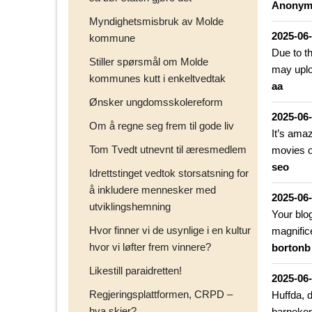
Anonym
Myndighetsmisbruk av Molde
2025-06
kommune
Due to th
Stiller spørsmål om Molde
may uplo
kommunes kutt i enkeltvedtak
aa
Ønsker ungdomsskolereform
2025-06
Om å regne seg frem til gode liv
It’s ama
Tom Tvedt utnevnt til æresmedlem
movies o
seo
Idrettstinget vedtok storsatsning for
å inkludere mennesker med
2025-06
utviklingshemning
Your blog
Hvor finner vi de usynlige i en kultur
magnific
hvor vi løfter frem vinnere?
bortonb
Likestill paraidretten!
2025-06
Regjeringsplattformen, CRPD –
Huffda, 
hva skjer?
barneko