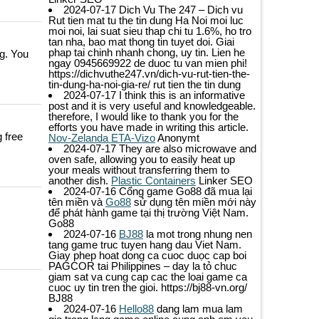
2024-07-17
Dich Vu The 247 – Dich vu
Rut tien mat tu the tin dung Ha Noi moi luc
moi noi, lai suat sieu thap chi tu 1.6%, ho tro
tan nha, bao mat thong tin tuyet doi. Giai
phap tai chinh nhanh chong, uy tin. Lien he
ng. You
ngay 0945669922 de duoc tu van mien phi!
https://dichvuthe247.vn/dich-vu-rut-tien-the-
tin-dung-ha-noi-gia-re/
rut tien the tin dung
2024-07-17
I think this is an informative
post and it is very useful and knowledgeable.
therefore, I would like to thank you for the
efforts you have made in writing this article.
 free
Nov-Zelanda ETA-Vizo
Anonymt
2024-07-17
They are also microwave and
oven safe, allowing you to easily heat up
your meals without transferring them to
another dish.
Plastic Containers
Linker SEO
2024-07-16
Cổng game Go88 đã mua lại
tên miền và
Go88
sử dụng tên miền mới này
để phát hành game tại thị trường Việt Nam.
Go88
2024-07-16
BJ88
la mot trong nhung nen
tang game truc tuyen hang dau Viet Nam.
Giay phep hoat dong ca cuoc duọc cap boi
PAGCOR tai Philippines – day la tỏ chuc
giam sat va cung cap cac the loai game ca
cuoc uy tin tren the gioi. https://bj88-vn.org/
BJ88
2024-07-16
Hello88
dang lam mua lam