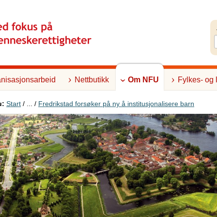
nisasjonsarbeid
Nettbutikk
Om NFU
Fylkes- og 
u:
Start
/ ... /
Fredrikstad forsøker på ny å institusjonalisere barn