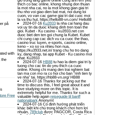
gio trong lang game online cung anh em yeu
thich co bac online. khong nhung don thuan
la mot nha cai, no la mot khong gian giai tri
thu nho voi giao dien bat mat, noi dung loi
cuon, vo van cac game giai tri dat cuoc moi
la va thu hut. https://hello88-vn.com/
Hello88
2024-07-16
Ku3933
la nha cai hang dau
ker på
voi uy tin da duoc khang dinh tren toan the
gioi. Kubet - Ku casino - ku3933.net con
duoc biet den ten goi chung la Kubet. Kubet
chi cung cap cac dich vu ca cuoc the thao,
casino truc tuyen, e-sports, casino online,
keno – xo so va nhieu hon nua,
https://ku3933.net.in/ trang chu ho tro dang
ated with
ky, dang nhap, tai app Kubet - Ku casino moi
nhat.
Ku3933
t the
2024-07-16
HB88
tu hao la diem giai tri ly
tuong cho cac tin do yeu thich ca cuoc
online. Khong chi mang den trai nghiem bat
tan ma con mo ra co hoi cho ban "rinh tien ty
ve nha" tai. https://hb88-vn.org/
HB88
2024-07-16
Thanks for picking out the
time to discuss this, I feel great about it and
love studying more on this topic. It is
is
extremely helpful for me. Thanks for such a
tore Free
valuable help again
rejseguide til banff
nationalpark
Anonymt
2024-07-16
Có định hướng phát triển
khác biệt khi chú trọng khách chơi hơn lợi
nhuận,
789club
được PAGCOR, Costa Rica