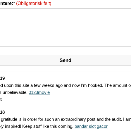
tere:*
(Obligatorisk felt)
-19
ed upon this site a few weeks ago and now I’m hooked. The amount of
is unbelievable.
0123movie
t
-18
 gratitude is in order for such an extraordinary post and the audit, I a
y inspired! Keep stuff like this coming.
bandar slot gacor