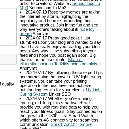
unfair to creators. Website :
Soundcloud To
Mp3
Soundcloud To Mp3
2024-07-18
Rose toy memes are taking
the internet by storm, highlighting the
popularity and humor surrounding this
innovative product. Join in the fun and see
why everyone’s talking about it!
rose toy
meme
Anonymt
2024-07-17
Pretty good post. I just
stumbled upon your blog and wanted to say
that I have really enjoyed reading your blog
posts. Any way I'll be subscribing to your
feed and I hope you post again soon. Big
thanks for the useful info.
Intian e-
viisumikelpoisuus Tadžikistanin kansalaiset
Anonymt
2024-07-17
By following these expert tips
and harnessing the power of UV light curing
systems, you can take your printing
 quality
operation to the next level and achieve
outstanding results for your clients.
Uv Light
Curing System
Linker SEO
2024-07-17
Whether you're running,
cycling, or hiking, this smartwatch will
provide you with real-time data to help you
reach your fitness goals. Stay connected on
the go with the T800 Ultra Smart Watch,
m
which offers 4G connectivity for seamless
communication.
Smart Watch Hombre
Linker SEO