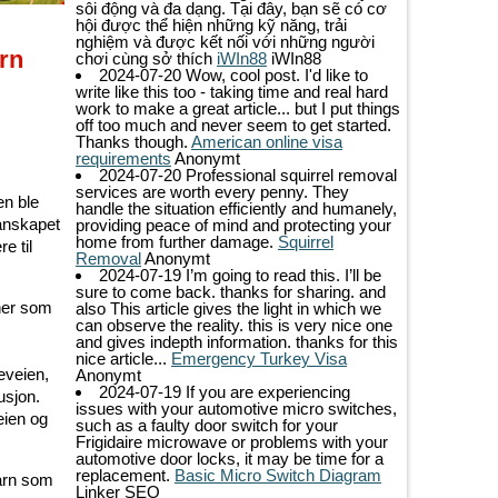
sôi động và đa dạng. Tại đây, bạn sẽ có cơ
hội được thể hiện những kỹ năng, trải
nghiệm và được kết nối với những người
arn
chơi cùng sở thích
iWIn88
iWIn88
2024-07-20
Wow, cool post. I'd like to
write like this too - taking time and real hard
work to make a great article... but I put things
off too much and never seem to get started.
Thanks though.
American online visa
requirements
Anonymt
2024-07-20
Professional squirrel removal
services are worth every penny. They
en ble
handle the situation efficiently and humanely,
manskapet
providing peace of mind and protecting your
home from further damage.
Squirrel
e til
Removal
Anonymt
2024-07-19
I’m going to read this. I’ll be
sure to come back. thanks for sharing. and
aner som
also This article gives the light in which we
can observe the reality. this is very nice one
and gives indepth information. thanks for this
nice article...
Emergency Turkey Visa
eveien,
Anonymt
2024-07-19
If you are experiencing
usjon.
issues with your automotive micro switches,
eien og
such as a faulty door switch for your
Frigidaire microwave or problems with your
automotive door locks, it may be time for a
replacement.
Basic Micro Switch Diagram
barn som
Linker SEO