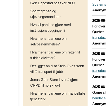
Geir Lippestad besøker NFU
System
Anonym
Sperregrense og
utjevningsmandater
2025-06
Hva vil partiene gjøre med
For over
institusjonsbyggingen?
Quebec i
transduc
Hva mener partiene om
Anonym
selvbestemmelse?
Hva mener partiene om retten til
2025-06
fritidsaktiviteter?
For over
Quebec i
Det ligger an til at Stein-Oves sønn
transduc
vil få transport til jobb
Anonym
Jonas Gahr Støre lover å gjøre
CRPD til norsk lov!
2025-06
Game slo
Hva mener partiene om mangelfulle
bandar s
tjenester?
Anonym