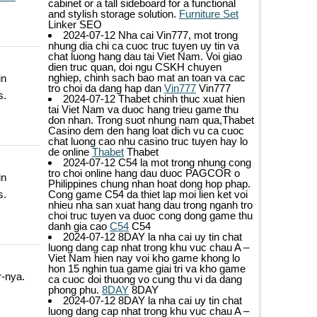
cabinet or a tall sideboard for a functional
and stylish storage solution.
Furniture Set
Linker SEO
2024-07-12
Nha cai Vin777, mot trong
nhung dia chi ca cuoc truc tuyen uy tin va
chat luong hang dau tai Viet Nam. Voi giao
dien truc quan, doi ngu CSKH chuyen
nghiep, chinh sach bao mat an toan va cac
in
tro choi da dang hap dan
Vin777
Vin777
s.
2024-07-12
Thabet chinh thuc xuat hien
tai Viet Nam va duoc hang trieu game thu
don nhan. Trong suot nhung nam qua,Thabet
Casino dem den hang loat dich vu ca cuoc
chat luong cao nhu casino truc tuyen hay lo
de online
Thabet
Thabet
2024-07-12
C54 la mot trong nhung cong
tro choi online hang dau duoc PAGCOR o
in
Philippines chung nhan hoat dong hop phap.
Cong game C54 da thiet lap moi lien ket voi
s.
nhieu nha san xuat hang dau trong nganh tro
choi truc tuyen va duoc cong dong game thu
danh gia cao
C54
C54
2024-07-12
8DAY la nha cai uy tin chat
luong dang cap nhat trong khu vuc chau A –
Viet Nam hien nay voi kho game khong lo
hon 15 nghin tua game giai tri va kho game
r-nya.
ca cuoc doi thuong vo cung thu vi da dang
phong phu.
8DAY
8DAY
2024-07-12
8DAY la nha cai uy tin chat
luong dang cap nhat trong khu vuc chau A –