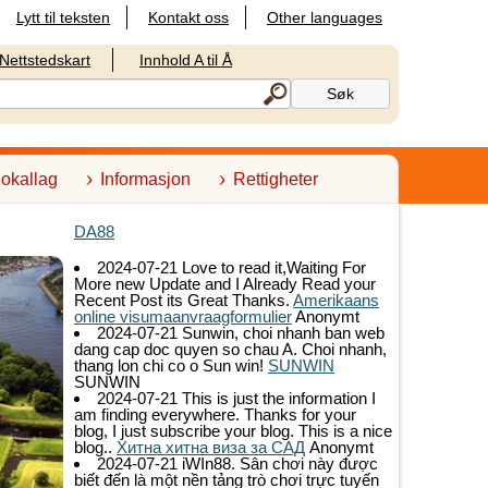
Lytt til teksten
Kontakt oss
Other languages
Nettstedskart
Innhold A til Å
lokallag
Informasjon
Rettigheter
DA88
2024-07-21
Love to read it,Waiting For
More new Update and I Already Read your
Recent Post its Great Thanks.
Amerikaans
online visumaanvraagformulier
Anonymt
2024-07-21
Sunwin, choi nhanh ban web
dang cap doc quyen so chau A. Choi nhanh,
thang lon chi co o Sun win!
SUNWIN
SUNWIN
2024-07-21
This is just the information I
am finding everywhere. Thanks for your
blog, I just subscribe your blog. This is a nice
blog..
Хитна хитна виза за САД
Anonymt
2024-07-21
iWIn88. Sân chơi này được
biết đến là một nền tảng trò chơi trực tuyến