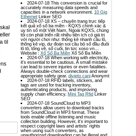
2024-07-18
This conversion is crucial for
accurately measuring data speeds and
capacities in a network environment.
10 Gig
Ethernet
Linker SEO
2024-07-18
XS – chuyên trang trực tiếp
kết quả xổ số ba miền - KQXS chính xác &
skal
uy tín số một Việt Nam. Ngoài KQXS, chúng
eller
tôi còn phát triển rất nhiều tiện ích có giá trị
với người chơi như: thống kê nhanh cầu lô,
 til
thống kê vip, dự đoán soi cầu bộ số đầu đuôi
lô tô, tổng về, số cuối, tin tức xoso vn…
s
Website :
Xổ Số Ba Miền
Xổ Số Ba Miền
2024-07-18
When working with electricity,
it's essential to be cautious. A small mistake
ens
can lead to severe injuries or even fatalities.
d
Always double-check connections and wear
appropriate safety gear.
divieto cani
Anonymt
2024-07-18
RFID labels, stickers, and
tags are used for tracking inventory,
authenticating products, and improving
supply chain efficiency.
Mini Tag Rfid
Linker
SEO
2024-07-18
SoundCloud to MP3
converters allow users to download tracks
from SoundCloud in MP3 format. These
tools enable offline listening and music
collection building. However, it's important to
respect copyright laws and artists' rights
when using such converters, as
unauthorized downloading can be illegal and