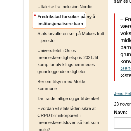
samles u
Uttalelse fra Inclusion Nordic
Fredrikstad forsøker på ny å
– Fr
institusjonalisere barn
være
voks
Statsforvalteren ser på Moldes kutt
midl
i tjenester
barn
Universitetet i Oslos
grun
menneskerettighetspris 2021:Til
konv
kamp for utviklingshemmedes
Gene
grunnleggende rettigheter
Øste
Ber om tilsyn med Molde
kommune
Jens Pet
Tar fra de fattige og gir til de rike!
23 nove
Hvordan vil statsråden sikre at
Navn:
CRPD blir inkorporert i
menneskerettsloven så fort som
mulig?