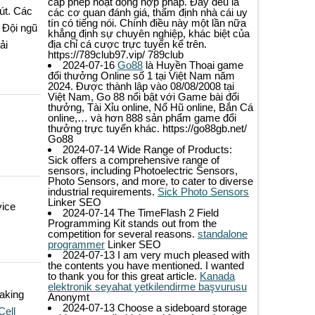
cấp phép hoạt động hợp pháp. Đây đều là
hút. Các
các cơ quan đánh giá, thẩm định nhà cái uy
tín có tiếng nói. Chính điều này một lần nữa
 Đội ngũ
khẳng định sự chuyên nghiệp, khác biệt của
địa chỉ cá cược trực tuyến kể trên.
ải
https://789club97.vip/
789club
2024-07-16
Go88
là Huyền Thoại game
đổi thưởng Online số 1 tại Việt Nam năm
2024. Được thành lập vào 08/08/2008 tại
Việt Nam, Go 88 nổi bật với Game bài đổi
thưởng, Tài Xỉu online, Nổ Hũ online, Bắn Cá
online,… và hơn 888 sản phẩm game đổi
thưởng trực tuyến khác. https://go88gb.net/
Go88
2024-07-14
Wide Range of Products:
Sick offers a comprehensive range of
sensors, including Photoelectric Sensors,
Photo Sensors, and more, to cater to diverse
industrial requirements.
Sick Photo Sensors
Linker SEO
vice
2024-07-14
The TimeFlash 2 Field
Programming Kit stands out from the
competition for several reasons.
standalone
programmer
Linker SEO
2024-07-13
I am very much pleased with
the contents you have mentioned. I wanted
to thank you for this great article.
Kanada
elektronik seyahat yetkilendirme başvurusu
aking
Anonymt
2024-07-13
Choose a sideboard storage
Cell