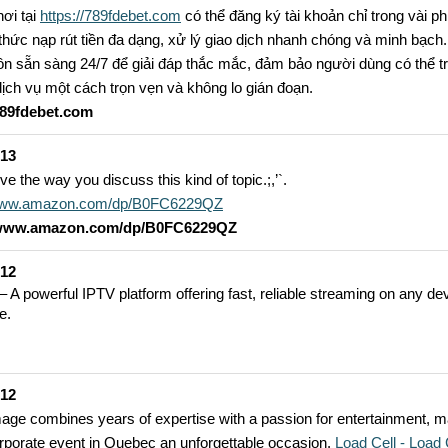
ơi tại
https://789fdebet.com
có thể đăng ký tài khoản chỉ trong vài p
hức nạp rút tiền đa dạng, xử lý giao dịch nhanh chóng và minh bạch.
uôn sẵn sàng 24/7 để giải đáp thắc mắc, đảm bảo người dùng có thể tr
ịch vụ một cách trọn vẹn và không lo gián đoạn.
789fdebet.com
-13
love the way you discuss this kind of topic.;,’`.
/www.amazon.com/dp/B0FC6229QZ
/www.amazon.com/dp/B0FC6229QZ
-12
– A powerful IPTV platform offering fast, reliable streaming on any de
e.
-12
ge combines years of expertise with a passion for entertainment, m
rporate event in Quebec an unforgettable occasion.
Load Cell - Load 