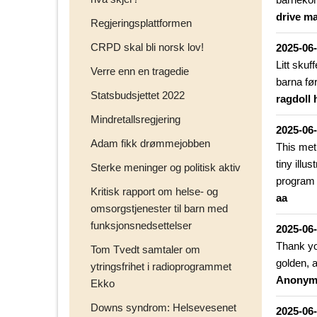
drive m
Regjeringsplattformen
CRPD skal bli norsk lov!
2025-06
Litt skuf
Verre enn en tragedie
barna fø
Statsbudsjettet 2022
ragdoll 
Mindretallsregjering
2025-06
Adam fikk drømmejobben
This meth
tiny illu
Sterke meninger og politisk aktiv
program 
Kritisk rapport om helse- og
aa
omsorgstjenester til barn med
funksjonsnedsettelser
2025-06
Thank yo
Tom Tvedt samtaler om
golden, 
ytringsfrihet i radioprogrammet
Anonym
Ekko
Downs syndrom: Helsevesenet
2025-06