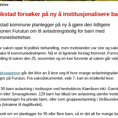
lzlos
ikstad forsøker på ny å institusjonalisere b
stad kommune planlegger på ny å gjøre den tidligere
sjonen Furutun om til avlastningsbolig for barn med
nsnedsettelser.
ar saken oppe til politisk behandling, men motstanden var stor og sak
lbake til kommunedirektøren. Nå er et lignende forslag fremmet. For
tilling til saken den 25. november og en kan forvente at saken går vider
sakspapirene
går det ikke an å lese seg til hvor mange avlastningspl
ges på Furutun. Fra saksdokumentet, side 7, kan en imidlertid lese:
r 95 barn avlastning i institusjon ved henholdsvis Kiæråsen inkl. Gaml
n eller Smaragdveien
.
129 barn har tilbud om avlastning utenfor instit
avlastningen fra private hjem, eller som gruppeavlastning i Strålsundv
a (lokalene til dagtilbudet).
tt om en planlegger for 95 eller flere barn, så er det alt for mange 