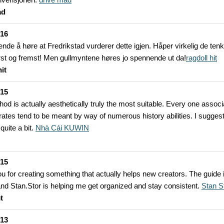
ad
-16
fende å høre at Fredrikstad vurderer dette igjen. Håper virkelig de ten
rst og fremst! Men gullmyntene høres jo spennende ut da!
ragdoll hit
hit
-15
od is actually aesthetically truly the most suitable. Every one associ
strates tend to be meant by way of numerous history abilities. I sugges
quite a bit.
Nhà Cái KUWIN
-15
u for creating something that actually helps new creators. The guide 
and Stan.Stor is helping me get organized and stay consistent.
Stan S
t
-13