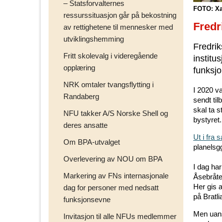
– Statsforvalternes
FOTO: Xa
ressurssituasjon går på bekostning
Fredr
av rettighetene til mennesker med
utviklingshemming
Fredrik
Fritt skolevalg i videregående
institu
opplæring
funksjo
NRK omtaler tvangsflytting i
I 2020 v
Randaberg
sendt ti
skal ta s
NFU takker A/S Norske Shell og
bystyret.
deres ansatte
Ut i fra 
Om BPA-utvalget
planelsg
Overlevering av NOU om BPA
I dag ha
Markering av FNs internasjonale
Åsebråte
Her gis 
dag for personer med nedsatt
på Bratli
funksjonsevne
Men uanse
Invitasjon til alle NFUs medlemmer