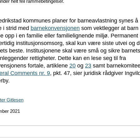
nder helt feil rammebetingelser.
edrikstad kommunes planer for barneavlastning synes å
 i strid med
barnekonvensjonen
som vektlegger at barn 
e opp i en familie eller familielignende miljø. Permanent 
ertidig institusjonsomsorg, skal kun være siste utvei og da
ets beste. Institusjonene skal være små og sikre barnet
nleggender rettigheter. Dette kan en lese seg til fra
ensjonens fortale, artiklene
20
og
23
samt barnekomite
ral Comments nr. 9
, pkt. 47, sier juridisk rådgiver Ingvil
rby.
ter Gitlesen
mber 2021