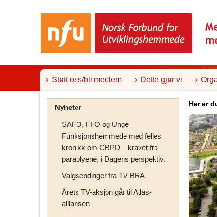
T
i
l
i
n
n
h
o
l
Støtt oss/bli medlem
Dette gjør vi
Orga
d
Her er d
Nyheter
SAFO, FFO og Unge
Funksjonshemmede med felles
kronikk om CRPD – kravet fra
paraplyene, i Dagens perspektiv.
Valgsendinger fra TV BRA
Årets TV-aksjon går til Atlas-
alliansen