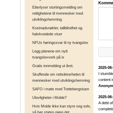
Kommen
Etterlyser stortingsmelding om
rettighetene til mennesker med
utviklingshemning
Kostnadsnøkler, tallblindhet og
halvkvedede viser
NFUs høringssvar til ny tvangslov
Legg planene om nytt
tvangslovverk på is
Gratis innmelding ut året.
2025-06
I stumbl
Skuffende om rettsikkerheten til
content 
mennesker med utviklingshemning
Anonym
SAFO i møte med Trettebergstuen
2025-06
Ulovligheter i Molde?
A debt of
Hvis Molde ikke kan styre seg selv,
completel
så bør staten gjøre det