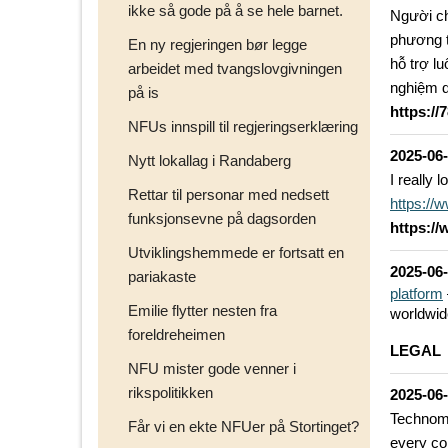
ikke så gode på å se hele barnet.
Người ch
phương t
En ny regjeringen bør legge
hỗ trợ l
arbeidet med tvangslovgivningen
nghiệm d
på is
https://
NFUs innspill til regjeringserklæring
2025-06
Nytt lokallag i Randaberg
I really 
Rettar til personar med nedsett
https:/
funksjonsevne på dagsorden
https:/
Utviklingshemmede er fortsatt en
2025-06
pariakaste
platform
Emilie flytter nesten fra
worldwid
foreldreheimen
LEGAL
NFU mister gode venner i
rikspolitikken
2025-06
Technoma
Får vi en ekte NFUer på Stortinget?
every co