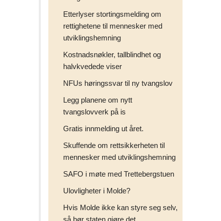
Etterlyser stortingsmelding om
rettighetene til mennesker med
utviklingshemning
Kostnadsnøkler, tallblindhet og
halvkvedede viser
NFUs høringssvar til ny tvangslov
Legg planene om nytt
tvangslovverk på is
Gratis innmelding ut året.
Skuffende om rettsikkerheten til
mennesker med utviklingshemning
SAFO i møte med Trettebergstuen
Ulovligheter i Molde?
Hvis Molde ikke kan styre seg selv,
så bør staten gjøre det