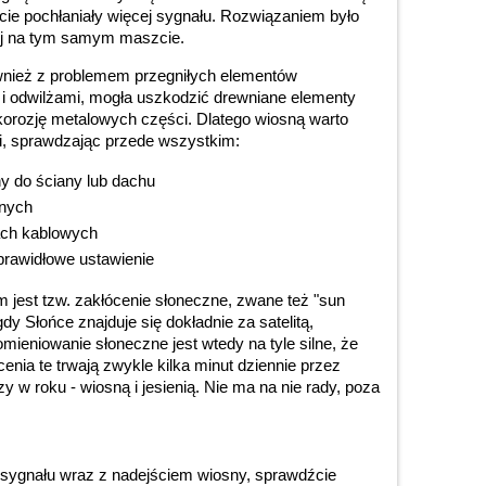
iście pochłaniały więcej sygnału. Rozwiązaniem było
ej na tym samym maszcie.
wnież z problemem przegniłych elementów
 i odwilżami, mogła uszkodzić drewniane elementy
orozję metalowych części. Dlatego wiosną warto
ji, sprawdzając przede wszystkim:
y do ściany lub dachu
znych
ach kablowych
prawidłowe ustawienie
est tzw. zakłócenie słoneczne, zwane też "sun
dy Słońce znajduje się dokładnie za satelitą,
mieniowanie słoneczne jest wtedy na tyle silne, że
cenia te trwają zwykle kilka minut dziennie przez
y w roku - wiosną i jesienią. Nie ma na nie rady, poza
 sygnału wraz z nadejściem wiosny, sprawdźcie