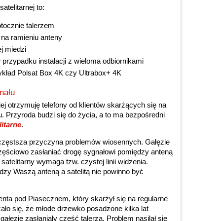
atelitarnej to:
otocznie talerzem
na ramieniu anteny
j miedzi
 przypadku instalacji z wieloma odbiornikami
zykład Polsat Box 4K czy Ultrabox+ 4K
nału
ej otrzymuję telefony od klientów skarżących się na
. Przyroda budzi się do życia, a to ma bezpośredni
litarne
.
jczęstsza przyczyna problemów wiosennych. Gałęzie
zęściowo zasłaniać drogę sygnałowi pomiędzy anteną
 satelitarny wymaga tzw. czystej linii widzenia.
dzy Waszą anteną a satelitą nie powinno być
enta pod Piasecznem, który skarżył się na regularne
ało się, że młode drzewko posadzone kilka lat
 gałęzie zasłaniały część talerza. Problem nasilał się