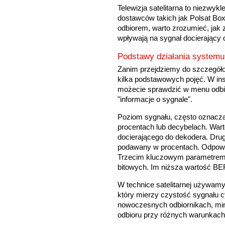
Telewizja satelitarna to niezwyk
dostawców takich jak Polsat Box
odbiorem, warto zrozumieć, jak 
wpływają na sygnał docierający 
Podstawy działania systemu 
Zanim przejdziemy do szczegół
kilka podstawowych pojęć. W inst
możecie sprawdzić w menu odbio
"informacje o sygnale".
Poziom sygnału, często oznaczan
procentach lub decybelach. War
docierającego do dekodera. Dru
podawany w procentach. Odpowiad
Trzecim kluczowym parametrem j
bitowych. Im niższa wartość BER
W technice satelitarnej używamy
który mierzy czystość sygnału
nowoczesnych odbiornikach, min
odbioru przy różnych warunkach