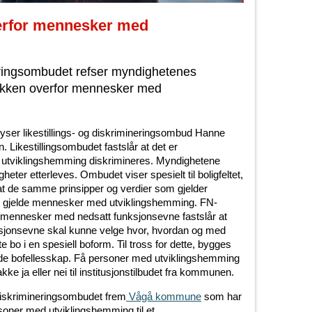
verfor mennesker med
neringsombudet refser myndighetenes
tikken overfor mennesker med
rlyser likestillings- og diskrimineringsombud Hanne
. Likestillingsombudet fastslår at det er
 utviklingshemming diskrimineres. Myndighetene
gheter etterleves. Ombudet viser spesielt til boligfeltet,
at de samme prinsipper og verdier som gjelder
kal gjelde mennesker med utviklingshemming. FN-
l mennesker med nedsatt funksjonsevne fastslår at
sjonsevne skal kunne velge hvor, hvordan og med
 bo i en spesiell boform. Til tross for dette, bygges
nende bofellesskap. Få personer med utviklingshemming
ke ja eller nei til institusjonstilbudet fra kommunen.
g diskrimineringsombudet frem
Vågå kommune
som har
personer med utviklingshemming til et