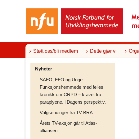
T
i
l
i
n
n
h
o
l
Støtt oss/bli medlem
Dette gjør vi
Orga
d
Nyheter
SAFO, FFO og Unge
Funksjonshemmede med felles
kronikk om CRPD – kravet fra
paraplyene, i Dagens perspektiv.
Valgsendinger fra TV BRA
Årets TV-aksjon går til Atlas-
alliansen