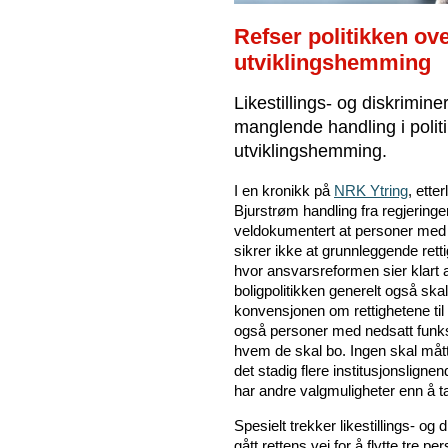
Refser politikken o
utviklingshemming
Likestillings- og diskrimi
manglende handling i poli
utviklingshemming.
I en kronikk på
NRK Ytring
, ette
Bjurstrøm handling fra regjeringen
veldokumentert at personer med
sikrer ikke at grunnleggende retti
hvor ansvarsreformen sier klart 
boligpolitikken generelt også s
konvensjonen om rettighetene ti
også personer med nedsatt funk
hvem de skal bo. Ingen skal måtte
det stadig flere institusjonslig
har andre valgmuligheter enn å tak
Spesielt trekker likestillings- o
gått rettens vei for å flytte tre 