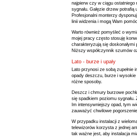
najpierw czy w ciągu ostatniego
sygnału. Gałęzie drzew potrafią 
Profesjonalni monterzy dysponuj
linii widzenia i mogą Wam pomóc
Warto również pomyśleć o wymi
mojej pracy często stosuję konwe
charakteryzują się doskonałym
Niższy współczynnik szumów oz
Lato - burze i upały
Lato przynosi ze sobą zupełnie i
opady deszczu, burze i wysokie
różne sposoby.
Deszcz i chmury burzowe pochłan
się spadkiem poziomu sygnału. 
Im intensywniejszy opad, tym w
zauważyć chwilowe pogorszenie j
W przypadku instalacji z wielom
telewizorów korzysta z jednej a
tak ważne jest, aby instalacja 