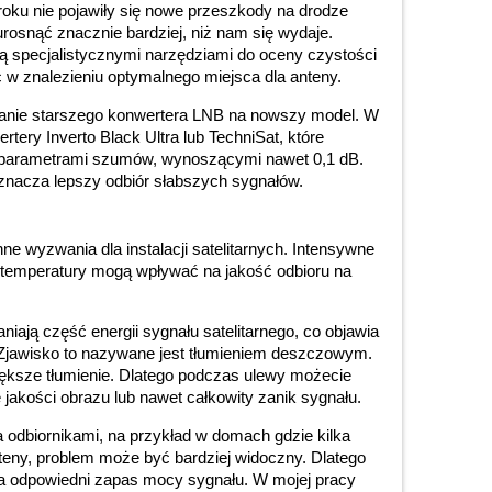
 roku nie pojawiły się nowe przeszkody na drodze
urosnąć znacznie bardziej, niż nam się wydaje.
ą specjalistycznymi narzędziami do oceny czystości
 w znalezieniu optymalnego miejsca dla anteny.
anie starszego konwertera LNB na nowszy model. W
rtery Inverto Black Ultra lub TechniSat, które
i parametrami szumów, wynoszącymi nawet 0,1 dB.
nacza lepszy odbiór słabszych sygnałów.
nne wyzwania dla instalacji satelitarnych. Intensywne
 temperatury mogą wpływać na jakość odbioru na
iają część energii sygnału satelitarnego, co objawia
Zjawisko to nazywane jest tłumieniem deszczowym.
iększe tłumienie. Dlatego podczas ulewy możecie
akości obrazu lub nawet całkowity zanik sygnału.
a odbiornikami, na przykład w domach gdzie kilka
nteny, problem może być bardziej widoczny. Dlatego
mia odpowiedni zapas mocy sygnału. W mojej pracy