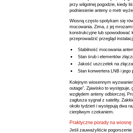
przy wilgotnej pogodzie, kiedy l
podniesienie anteny o metr wyż
Wiosną często spotykam się ró
mocowania. Zima, z jej mrozami
konstrukcyjne lub spowodować k
przeprowadzić przegląd instalac
Stabilność mocowania anten
Stan śrub i elementów złąc
Jakość uszczelek na złącz
Stan konwertera LNB i jego 
Kolejnym wiosennym wyzwaniem j
outage". Zjawisko to występuje, g
względem anteny odbiorczej. Pro
zagłusza sygnał z satelity. Zakłó
około tydzień i występują dwa raz
cierpliwym czekaniem.
Praktyczne porady na wiosnę
Jeśli zauważyliście pogorszenie