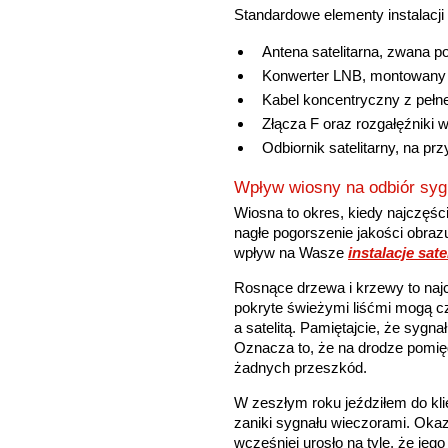
Standardowe elementy instalacji s
Antena satelitarna, zwana p
Konwerter LNB, montowany 
Kabel koncentryczny z pełne
Złącza F oraz rozgałęźniki w
Odbiornik satelitarny, na pr
Wpływ wiosny na odbiór syg
Wiosna to okres, kiedy najczęści
nagłe pogorszenie jakości obrazu
wpływ na Wasze
instalacje sate
Rosnące drzewa i krzewy to na
pokryte świeżymi liśćmi mogą c
a satelitą. Pamiętajcie, że sygnał
Oznacza to, że na drodze pomię
żadnych przeszkód.
W zeszłym roku jeździłem do kli
zaniki sygnału wieczorami. Okaz
wcześniej urosło na tyle, że jego