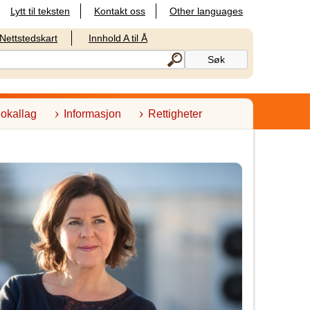
Lytt til teksten
Kontakt oss
Other languages
Nettstedskart
Innhold A til Å
lokallag
Informasjon
Rettigheter