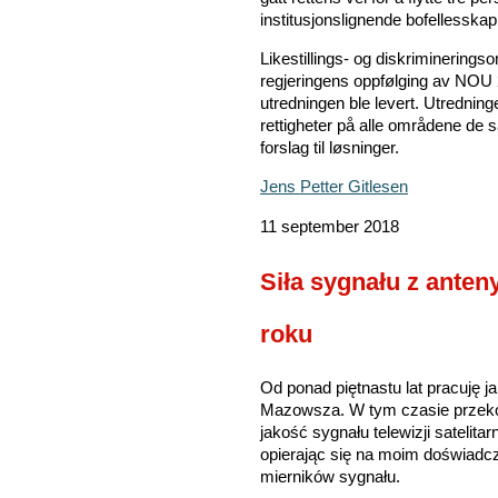
institusjonslignende bofellesskap 
Likestillings- og diskriminering
regjeringens oppfølging av NOU
utredningen ble levert. Utrednin
rettigheter på alle områdene de 
forslag til løsninger.
Jens Petter Gitlesen
11 september 2018
Siła sygnału z anten
roku
Od ponad piętnastu lat pracuję j
Mazowsza. W tym czasie przeko
jakość sygnału telewizji satelitar
opierając się na moim doświadc
mierników sygnału.