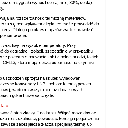
 poziom sygnału wynosił co najmniej 80%, co daje
dy.
wają na rozszerzalność termiczną materiałów.
erza się pod wpływem ciepła, co może prowadzić do
anteny. Dlatego po okresie upałów warto sprawdzić,
wypoziomowana.
t wrażliwy na wysokie temperatury. Przy
ć do degradacji izolacji, szczególnie w przypadku
awsze polecam stosowanie kabli z pełnej miedzi, takich
r CF113, które mają lepszą odporność na czynniki
yko uszkodzeń sprzętu na skutek wyładowań
zesne konwertery LNB i odbiorniki mają pewien
ciowej, warto rozważyć montaż dodatkowych
onach gdzie burze są częste.
 lato
awdzić stan złączy F na kablu. Wilgoć może dostać
iejsze nieszczelności, powodując korozję i pogorszenie
or zawsze zabezpiecza złącza specjalną taśmą lub