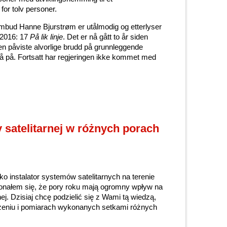
for tolv personer.
sombud Hanne Bjurstrøm er utålmodig og etterlyser
 2016: 17
På lik linje
. Det er nå gått to år siden
gen påviste alvorlige brudd på grunnleggende
så på. Fortsatt har regjeringen ikke kommet med
y satelitarnej w różnych porach
ako instalator systemów satelitarnych na terenie
nałem się, że pory roku mają ogromny wpływ na
nej. Dzisiaj chcę podzielić się z Wami tą wiedzą,
zeniu i pomiarach wykonanych setkami różnych