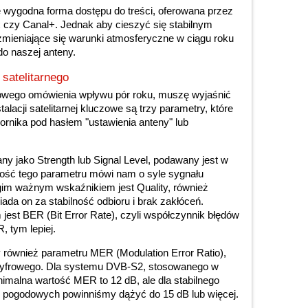
le wygodna forma dostępu do treści, oferowana przez
 czy Canal+. Jednak aby cieszyć się stabilnym
zmieniające się warunki atmosferyczne w ciągu roku
do naszej anteny.
satelitarnego
owego omówienia wpływu pór roku, muszę wyjaśnić
alacji satelitarnej kluczowe są trzy parametry, które
rnika pod hasłem "ustawienia anteny" lub
y jako Strength lub Signal Level, podawany jest w
tość tego parametru mówi nam o syle sygnału
gim ważnym wskaźnikiem jest Quality, również
a on za stabilność odbioru i brak zakłóceń.
est BER (Bit Error Rate), czyli współczynnik błędów
, tym lepiej.
 również parametru MER (Modulation Error Ratio),
 cyfrowego. Dla systemu DVB-S2, stosowanego w
imalna wartość MER to 12 dB, ale dla stabilnego
 pogodowych powinniśmy dążyć do 15 dB lub więcej.