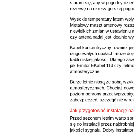
staram się, aby w pogodny dzień
rezerwę na okresy gorszej pogo
Wysokie temperatury latem wpły
Metalowy maszt antenowy rozsz
niewielkich zmian w ustawieniu 
czy antena nadal jest idealnie 
Kabel koncentryczny również jes
długotrwałych upałach może dojś
kabli niskiej jakości. Dlatego z
jak Emitor EKabel 113 czy Telmo
atmosferyczne.
Burze letnie niosą ze sobą ryz
atmosferycznych. Chociaż nowoc
poziom ochrony przeciwprzepię
zabezpieczeń, szczególnie w rej
Jak przygotować instalację na
Przed sezonem letnim warto spr
się do instalacji przez najdrobn
jakości sygnału. Dobry instalat