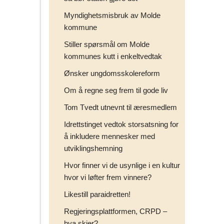
Myndighetsmisbruk av Molde
kommune
Stiller spørsmål om Molde
kommunes kutt i enkeltvedtak
Ønsker ungdomsskolereform
Om å regne seg frem til gode liv
Tom Tvedt utnevnt til æresmedlem
Idrettstinget vedtok storsatsning for
å inkludere mennesker med
utviklingshemning
Hvor finner vi de usynlige i en kultur
hvor vi løfter frem vinnere?
Likestill paraidretten!
Regjeringsplattformen, CRPD –
hva skjer?