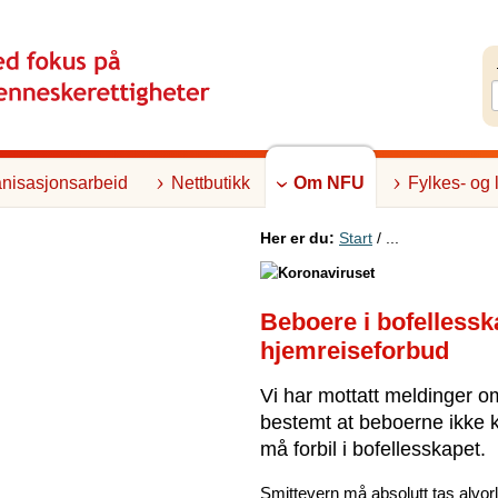
nisasjonsarbeid
Nettbutikk
Om NFU
Fylkes- og 
Her er du:
Start
/ ...
Beboere i bofellessk
hjemreiseforbud
Vi har mottatt meldinger o
bestemt at beboerne ikke k
må forbil i bofellesskapet.
Smittevern må absolutt tas alvorlig