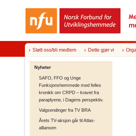
T
i
l
i
n
n
h
o
l
Støtt oss/bli medlem
Dette gjør vi
Orga
d
Nyheter
SAFO, FFO og Unge
Funksjonshemmede med felles
kronikk om CRPD – kravet fra
paraplyene, i Dagens perspektiv.
Valgsendinger fra TV BRA
Årets TV-aksjon går til Atlas-
alliansen