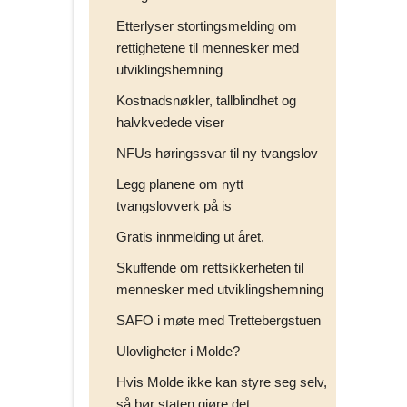
Etterlyser stortingsmelding om
rettighetene til mennesker med
utviklingshemning
Kostnadsnøkler, tallblindhet og
halvkvedede viser
NFUs høringssvar til ny tvangslov
Legg planene om nytt
tvangslovverk på is
Gratis innmelding ut året.
Skuffende om rettsikkerheten til
mennesker med utviklingshemning
SAFO i møte med Trettebergstuen
Ulovligheter i Molde?
Hvis Molde ikke kan styre seg selv,
så bør staten gjøre det