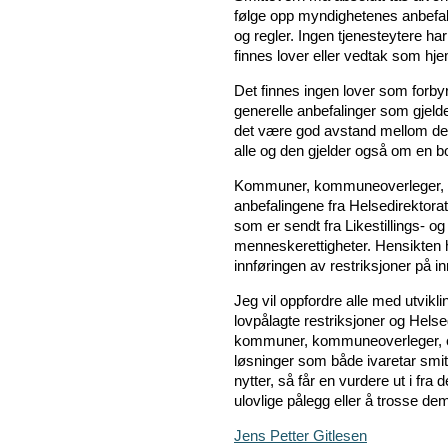
følge opp myndighetenes anbefali
og regler. Ingen tjenesteytere h
finnes lover eller vedtak som hje
Det finnes ingen lover som forbyr
generelle anbefalinger som gjelde
det være god avstand mellom de 
alle og den gjelder også om en bo
Kommuner, kommuneoverleger, eta
anbefalingene fra Helsedirektorat
som er sendt fra Likestillings- o
menneskerettigheter. Hensikten h
innføringen av restriksjoner på i
Jeg vil oppfordre alle med utvik
lovpålagte restriksjoner og Hels
kommuner, kommuneoverleger, etat
løsninger som både ivaretar smi
nytter, så får en vurdere ut i fra
ulovlige pålegg eller å trosse de
Jens Petter Gitlesen