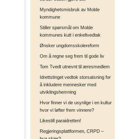
Myndighetsmisbruk av Molde
kommune
Stiller spørsmål om Molde
kommunes kutt i enkeltvedtak
Ønsker ungdomsskolereform
Om å regne seg frem til gode liv
Tom Tvedt utnevnt til æresmedlem
Idrettstinget vedtok storsatsning for
å inkludere mennesker med
utviklingshemning
Hvor finner vi de usynlige i en kultur
hvor vi løfter frem vinnere?
Likestill paraidretten!
Regjeringsplattformen, CRPD –
hva skjer?