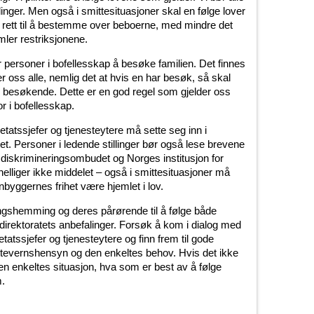
nger. Men også i smittesituasjoner skal en følge lover
ar rett til å bestemme over beboerne, med mindre det
mler restriksjonene.
 personer i bofellesskap å besøke familien. Det finnes
r oss alle, nemlig det at hvis en har besøk, så skal
besøkende. Dette er en god regel som gjelder oss
r i bofellesskap.
tssjefer og tjenesteytere må sette seg inn i
et. Personer i ledende stillinger bør også lese brevene
g diskrimineringsombudet og Norges institusjon for
elliger ikke middelet – også i smittesituasjoner må
nnbyggernes frihet være hjemlet i lov.
lingshemming og deres pårørende til å følge både
edirektoratets anbefalinger. Forsøk å kom i dialog med
ssjefer og tjenesteytere og finn frem til gode
ttevernshensyn og den enkeltes behov. Hvis det ikke
 den enkeltes situasjon, hva som er best av å følge
m.