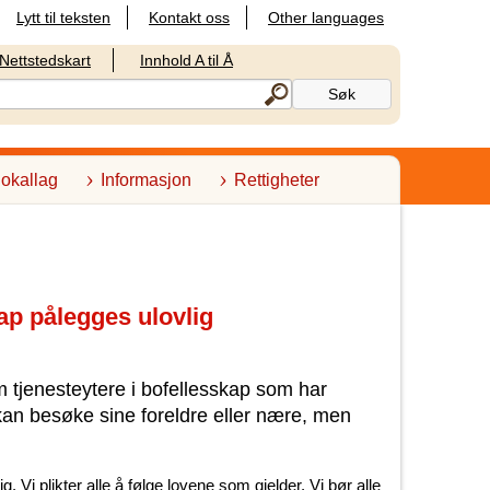
Lytt til teksten
Kontakt oss
Other languages
Nettstedskart
Innhold A til Å
lokallag
Informasjon
Rettigheter
ap pålegges ulovlig
m tjenesteytere i bofellesskap som har
an besøke sine foreldre eller nære, men
. Vi plikter alle å følge lovene som gjelder. Vi bør alle