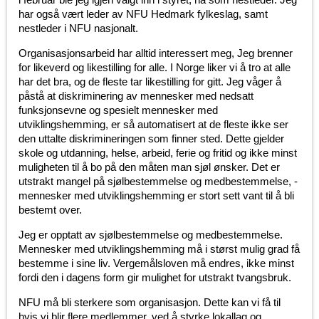
har også vært leder av NFU Hedmark fylkeslag, samt
nestleder i NFU nasjonalt.
Organisasjonsarbeid har alltid interessert meg, Jeg brenner
for likeverd og likestilling for alle. I Norge liker vi å tro at alle
har det bra, og de fleste tar likestilling for gitt. Jeg våger å
påstå at diskriminering av mennesker med nedsatt
funksjonsevne og spesielt mennesker med
utviklingshemming, er så automatisert at de fleste ikke ser
den uttalte diskrimineringen som finner sted. Dette gjelder
skole og utdanning, helse, arbeid, ferie og fritid og ikke minst
muligheten til å bo på den måten man sjøl ønsker. Det er
utstrakt mangel på sjølbestemmelse og medbestemmelse, -
mennesker med utviklingshemming er stort sett vant til å bli
bestemt over.
Jeg er opptatt av sjølbestemmelse og medbestemmelse.
Mennesker med utviklingshemming må i størst mulig grad få
bestemme i sine liv. Vergemålsloven må endres, ikke minst
fordi den i dagens form gir mulighet for utstrakt tvangsbruk.
NFU må bli sterkere som organisasjon. Dette kan vi få til
hvis vi blir flere medlemmer, ved å styrke lokallag og