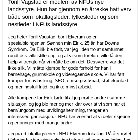
Torill Vagstad er medlem av NFUs nye
landsstyre. Hun har gjennom en årrekke hatt verv
både som lokallagsleder, fylkesleder og som
nestleder i NFUs landsstyre.
Jeg heter Torill Vagstad, bor i Elverum og er
spesialbioingeniør. Sønnen min Eirik, 25 år, har Downs
Syndrom. Da Eirik ble født, var jeg i den tro at samfunnet
rundt oss ville stille opp, og at vi som foreldre ville få den
hjelp vi trengte når vi måtte be om det. Dessverre var det
ikke slik. Vi måtte kjempe for gode forhold for han i
barnehage, grunnskole og videregående skole. Vi har ført
kamper for avlastning, SFO, omsorgsstønad, støttekontakt
og meningsfull fritid, og ikke minst arbeid.
Alle kampene for Eirik førte til at jeg møtte andre i samme
situasjon, og jeg ble mer og mer klar over at vi som har et
barn/ungdom med utviklingshemming, trenger en
interesseorganisasjon. I NFU har vi erfart at vi deler skjebne
og erfaringer med mange andre.
Jeg vært lokallagsleder i NFU Elverum lokallag. På årsmøtet
i februar ble jeg igjen valgt inn i styret, nå som nestleder. Jeg