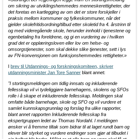
om sikring av utviklingshemmedes menneskerettigheter, der
det foretas en kartlegging av om det er store forskjeller i
praksis mellom kommuner og fylkeskommuner, når det
gjelder skolefritidsordning/tilbud etter skoletid fra 4. årstrinn til
og med videregående skole, herunder innhold i tjenestene og
egenbetaling fra foreldrene, og gi en vurdering av i hvilken
grad det er opplæringsloven eller lov om helse- og
omsorgstjenester, som skal dekke slike tjenester, sett i lys
av FN-konvensjonen om funksjonshemmedes rettigheter.»
I
brev til Utdannings- og forskningskomiteen, skriver
utdanningsminister Jan Tore Sanner
blant annet:
"I stortingsmeldingen om tidlig innsats og inkluderende
fellesskap vil vi tydeliggjøre barnehagens, skolens og SFOs
rolle i å skape et inkluderende fellesskap. Meldingen skal
omfatte både barnehage, skole og SFO og vil vurdere et
samlet kunnskapsgrunnlag og forslag fra ulike rapporter,
blant annet rapporten
Inkluderende fellesskap
fra
ekspertgruppen ledet av Thomas Nordahl. I meldingen
ønsker vi å fremme tiltak som bidrar til at laget rundt barn og
elever blir styrket og vurdere endringer som gjør at tilbudet i