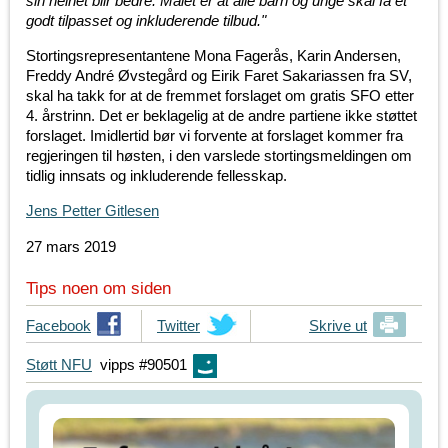
sin helhet blir bedre. Målet er at alle barn og unge skal få et
godt tilpasset og inkluderende tilbud."
Stortingsrepresentantene Mona Fagerås, Karin Andersen,
Freddy André Øvstegård og Eirik Faret Sakariassen fra SV,
skal ha takk for at de fremmet forslaget om gratis SFO etter
4. årstrinn. Det er beklagelig at de andre partiene ikke støttet
forslaget. Imidlertid bør vi forvente at forslaget kommer fra
regjeringen til høsten, i den varslede stortingsmeldingen om
tidlig innsats og inkluderende fellesskap.
Jens Petter Gitlesen
27 mars 2019
Tips noen om siden
T
Facebook
T
Twitter
Skrive ut
i
i
Støtt NFU
vipps #90501
p
p
s
s
d
d
i
i