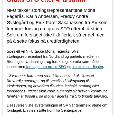
NFU takker stortingsrepresentantene Mona
Fagerås, Karin Andersen, Freddy André
Øvstegård og Eirik Faret Sakariassen fra SV som
fremmet forslag om gratis SFO etter 4. årstrinn.
Selv om forslaget ikke fikk flertall, så er det med
på å sette fokus på urettferdigheten.
Spesielt vil NFU takke Mona Fagerås, SVs
stortingsrepresentant fra Nordland og partiets medlem i
Stortingets Utdannings- og forskningskomite som både
jobbet med
forslaget om gratis SFO
og
komiteinnstillingen
.
- SV mener barn med særskilte behov skal sikres et
likeverdig omsorgs- og tilsynstilbud i tilknytning til
skoledagen, og at verken tilbudets innhold, omfang eller
foreldrenes utgifter skal være avhengig av hvilken kommune
familien er bosatt i, sa Mona Fagerås fra Stortingets talerstol.
Dessverre viste avstemningen at SV var temmelig alene om
forslaget. En viss støtte kom fra Senterpartiet.