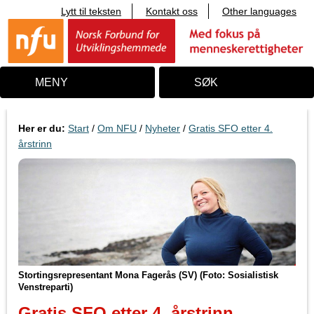
Lytt til teksten
Kontakt oss
Other languages
T
i
l
i
n
n
MENY
SØK
h
o
l
d
Her er du:
Start
/
Om NFU
/
Nyheter
/
Gratis SFO etter 4.
årstrinn
Stortingsrepresentant Mona Fagerås (SV) (Foto: Sosialistisk
Venstreparti)
Gratis SFO etter 4. årstrinn