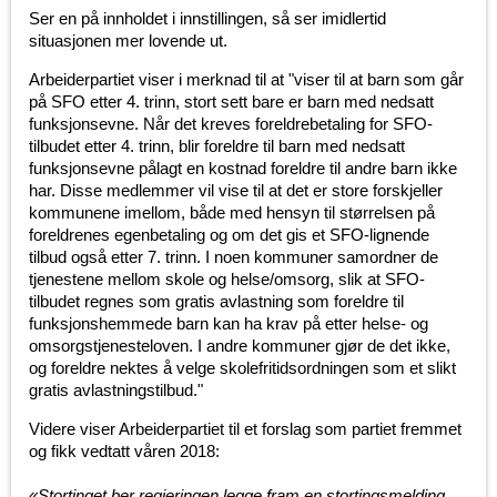
Ser en på innholdet i innstillingen, så ser imidlertid
situasjonen mer lovende ut.
Arbeiderpartiet viser i merknad til at "viser til at barn som går
på SFO etter 4. trinn, stort sett bare er barn med nedsatt
funksjonsevne. Når det kreves foreldrebetaling for SFO-
tilbudet etter 4. trinn, blir foreldre til barn med nedsatt
funksjonsevne pålagt en kostnad foreldre til andre barn ikke
har.
Disse medlemmer
vil vise til at det er store forskjeller
kommunene imellom, både med hensyn til størrelsen på
foreldrenes egenbetaling og om det gis et SFO-lignende
tilbud også etter 7. trinn. I noen kommuner samordner de
tjenestene mellom skole og helse/omsorg, slik at SFO-
tilbudet regnes som gratis avlastning som foreldre til
funksjonshemmede barn kan ha krav på etter helse- og
omsorgstjenesteloven. I andre kommuner gjør de det ikke,
og foreldre nektes å velge skolefritidsordningen som et slikt
gratis avlastningstilbud."
Videre viser Arbeiderpartiet til et forslag som partiet fremmet
og fikk vedtatt våren 2018:
«Stortinget ber regjeringen legge fram en stortingsmelding