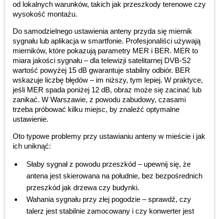
od lokalnych warunków, takich jak przeszkody terenowe czy
wysokość montażu.
Do samodzielnego ustawienia anteny przyda się miernik
sygnału lub aplikacja w smartfonie. Profesjonaliści używają
mierników, które pokazują parametry MER i BER. MER to
miara jakości sygnału – dla telewizji satelitarnej DVB-S2
wartość powyżej 15 dB gwarantuje stabilny odbiór. BER
wskazuje liczbę błędów – im niższy, tym lepiej. W praktyce,
jeśli MER spada poniżej 12 dB, obraz może się zacinać lub
zanikać. W Warszawie, z powodu zabudowy, czasami
trzeba próbować kilku miejsc, by znaleźć optymalne
ustawienie.
Oto typowe problemy przy ustawianiu anteny w mieście i jak
ich uniknąć:
Słaby sygnał z powodu przeszkód – upewnij się, że
antena jest skierowana na południe, bez bezpośrednich
przeszkód jak drzewa czy budynki.
Wahania sygnału przy złej pogodzie – sprawdź, czy
talerz jest stabilnie zamocowany i czy konwerter jest