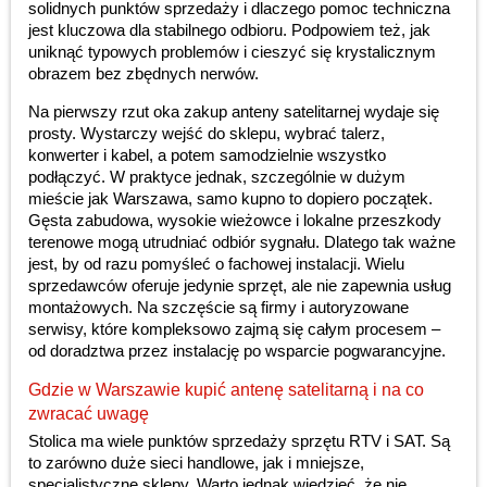
solidnych punktów sprzedaży i dlaczego pomoc techniczna
jest kluczowa dla stabilnego odbioru. Podpowiem też, jak
uniknąć typowych problemów i cieszyć się krystalicznym
obrazem bez zbędnych nerwów.
Na pierwszy rzut oka zakup anteny satelitarnej wydaje się
prosty. Wystarczy wejść do sklepu, wybrać talerz,
konwerter i kabel, a potem samodzielnie wszystko
podłączyć. W praktyce jednak, szczególnie w dużym
mieście jak Warszawa, samo kupno to dopiero początek.
Gęsta zabudowa, wysokie wieżowce i lokalne przeszkody
terenowe mogą utrudniać odbiór sygnału. Dlatego tak ważne
jest, by od razu pomyśleć o fachowej instalacji. Wielu
sprzedawców oferuje jedynie sprzęt, ale nie zapewnia usług
montażowych. Na szczęście są firmy i autoryzowane
serwisy, które kompleksowo zajmą się całym procesem –
od doradztwa przez instalację po wsparcie pogwarancyjne.
Gdzie w Warszawie kupić antenę satelitarną i na co
zwracać uwagę
Stolica ma wiele punktów sprzedaży sprzętu RTV i SAT. Są
to zarówno duże sieci handlowe, jak i mniejsze,
specjalistyczne sklepy. Warto jednak wiedzieć, że nie