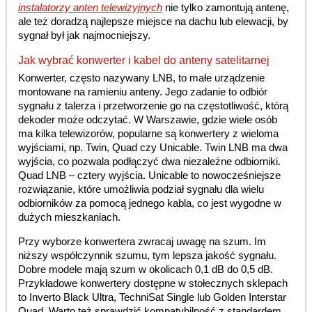
instalatorzy anten telewizyjnych
nie tylko zamontują antenę,
ale też doradzą najlepsze miejsce na dachu lub elewacji, by
sygnał był jak najmocniejszy.
Jak wybrać konwerter i kabel do anteny satelitarnej
Konwerter, często nazywany LNB, to małe urządzenie
montowane na ramieniu anteny. Jego zadanie to odbiór
sygnału z talerza i przetworzenie go na częstotliwość, którą
dekoder może odczytać. W Warszawie, gdzie wiele osób
ma kilka telewizorów, popularne są konwertery z wieloma
wyjściami, np. Twin, Quad czy Unicable. Twin LNB ma dwa
wyjścia, co pozwala podłączyć dwa niezależne odbiorniki.
Quad LNB – cztery wyjścia. Unicable to nowocześniejsze
rozwiązanie, które umożliwia podział sygnału dla wielu
odbiorników za pomocą jednego kabla, co jest wygodne w
dużych mieszkaniach.
Przy wyborze konwertera zwracaj uwagę na szum. Im
niższy współczynnik szumu, tym lepsza jakość sygnału.
Dobre modele mają szum w okolicach 0,1 dB do 0,5 dB.
Przykładowe konwertery dostępne w stołecznych sklepach
to Inverto Black Ultra, TechniSat Single lub Golden Interstar
Quad. Warto też sprawdzić kompatybilność z standardem