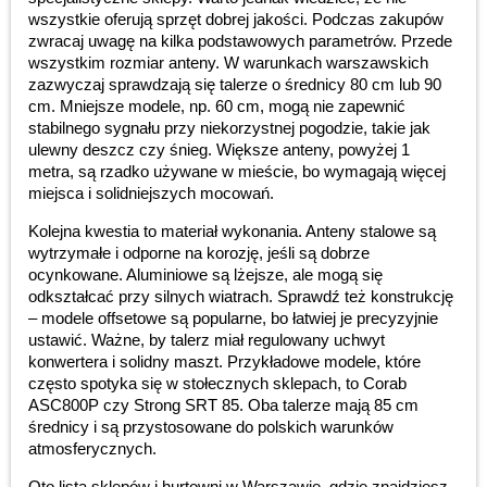
wszystkie oferują sprzęt dobrej jakości. Podczas zakupów
zwracaj uwagę na kilka podstawowych parametrów. Przede
wszystkim rozmiar anteny. W warunkach warszawskich
zazwyczaj sprawdzają się talerze o średnicy 80 cm lub 90
cm. Mniejsze modele, np. 60 cm, mogą nie zapewnić
stabilnego sygnału przy niekorzystnej pogodzie, takie jak
ulewny deszcz czy śnieg. Większe anteny, powyżej 1
metra, są rzadko używane w mieście, bo wymagają więcej
miejsca i solidniejszych mocowań.
Kolejna kwestia to materiał wykonania. Anteny stalowe są
wytrzymałe i odporne na korozję, jeśli są dobrze
ocynkowane. Aluminiowe są lżejsze, ale mogą się
odkształcać przy silnych wiatrach. Sprawdź też konstrukcję
– modele offsetowe są popularne, bo łatwiej je precyzyjnie
ustawić. Ważne, by talerz miał regulowany uchwyt
konwertera i solidny maszt. Przykładowe modele, które
często spotyka się w stołecznych sklepach, to Corab
ASC800P czy Strong SRT 85. Oba talerze mają 85 cm
średnicy i są przystosowane do polskich warunków
atmosferycznych.
Oto lista sklepów i hurtowni w Warszawie, gdzie znajdziesz