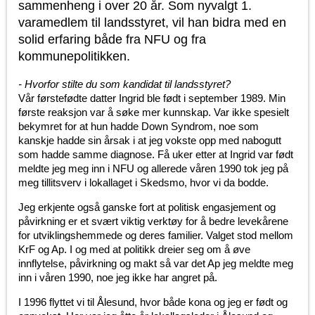
sammenheng i over 20 år. Som nyvalgt 1.
varamedlem til landsstyret, vil han bidra med en
solid erfaring både fra NFU og fra
kommunepolitikken.
- Hvorfor stilte du som kandidat til landsstyret?
Vår førstefødte datter Ingrid ble født i september 1989. Min
første reaksjon var å søke mer kunnskap. Var ikke spesielt
bekymret for at hun hadde Down Syndrom, noe som
kanskje hadde sin årsak i at jeg vokste opp med nabogutt
som hadde samme diagnose. Få uker etter at Ingrid var født
meldte jeg meg inn i NFU og allerede våren 1990 tok jeg på
meg tillitsverv i lokallaget i Skedsmo, hvor vi da bodde.
Jeg erkjente også ganske fort at politisk engasjement og
påvirkning er et svært viktig verktøy for å bedre levekårene
for utviklingshemmede og deres familier. Valget stod mellom
KrF og Ap. I og med at politikk dreier seg om å øve
innflytelse, påvirkning og makt så var det Ap jeg meldte meg
inn i våren 1990, noe jeg ikke har angret på.
I 1996 flyttet vi til Ålesund, hvor både kona og jeg er født og