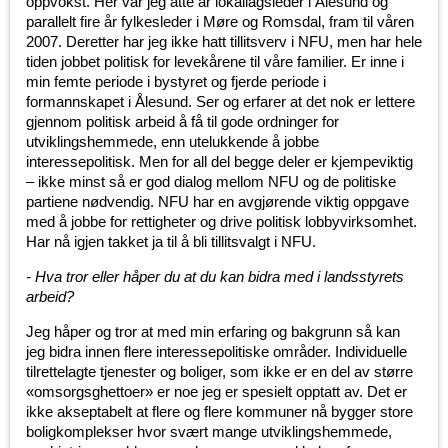
oppvokst. Her var jeg åtte år lokallagsleder i Ålesund og
parallelt fire år fylkesleder i Møre og Romsdal, fram til våren
2007. Deretter har jeg ikke hatt tillitsverv i NFU, men har hele
tiden jobbet politisk for levekårene til våre familier. Er inne i
min femte periode i bystyret og fjerde periode i
formannskapet i Ålesund. Ser og erfarer at det nok er lettere
gjennom politisk arbeid å få til gode ordninger for
utviklingshemmede, enn utelukkende å jobbe
interessepolitisk. Men for all del begge deler er kjempeviktig
– ikke minst så er god dialog mellom NFU og de politiske
partiene nødvendig. NFU har en avgjørende viktig oppgave
med å jobbe for rettigheter og drive politisk lobbyvirksomhet.
Har nå igjen takket ja til å bli tillitsvalgt i NFU.
- Hva tror eller håper du at du kan bidra med i landsstyrets
arbeid?
Jeg håper og tror at med min erfaring og bakgrunn så kan
jeg bidra innen flere interessepolitiske områder. Individuelle
tilrettelagte tjenester og boliger, som ikke er en del av større
«omsorgsghettoer» er noe jeg er spesielt opptatt av. Det er
ikke akseptabelt at flere og flere kommuner nå bygger store
boligkomplekser hvor svært mange utviklingshemmede,