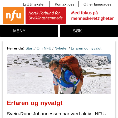
Lytt til teksten
Kontakt oss
Other languages
T
i
l
i
n
n
MENY
SØK
h
o
l
d
Her er du:
Start
/
Om NFU
/
Nyheter
/
Erfaren og nyvalgt
Erfaren og nyvalgt
Svein-Rune Johannessen har vært aktiv i NFU-