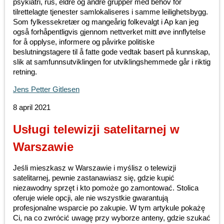
psykiatri, rus, eldre og andre grupper med behov for
tilrettelagte tjenester samlokaliseres i samme leilighetsbygg.
Som fylkessekretær og mangeårig folkevalgt i Ap kan jeg
også forhåpentligvis gjennom nettverket mitt øve innflytelse
for å opplyse, informere og påvirke politiske
beslutningstagere til å fatte gode vedtak basert på kunnskap,
slik at samfunnsutviklingen for utviklingshemmede går i riktig
retning.
Jens Petter Gitlesen
8 april 2021
Usługi telewizji satelitarnej w
Warszawie
Jeśli mieszkasz w Warszawie i myślisz o telewizji
satelitarnej, pewnie zastanawiasz się, gdzie kupić
niezawodny sprzęt i kto pomoże go zamontować. Stolica
oferuje wiele opcji, ale nie wszystkie gwarantują
profesjonalne wsparcie po zakupie. W tym artykule pokażę
Ci, na co zwrócić uwagę przy wyborze anteny, gdzie szukać