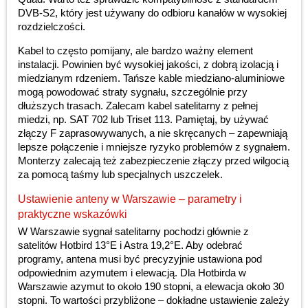
DVB-S2, który jest używany do odbioru kanałów w wysokiej
rozdzielczości.
Kabel to często pomijany, ale bardzo ważny element
instalacji. Powinien być wysokiej jakości, z dobrą izolacją i
miedzianym rdzeniem. Tańsze kable miedziano-aluminiowe
mogą powodować straty sygnału, szczególnie przy
dłuższych trasach. Zalecam kabel satelitarny z pełnej
miedzi, np. SAT 702 lub Triset 113. Pamiętaj, by używać
złączy F zaprasowywanych, a nie skręcanych – zapewniają
lepsze połączenie i mniejsze ryzyko problemów z sygnałem.
Monterzy zalecają też zabezpieczenie złączy przed wilgocią
za pomocą taśmy lub specjalnych uszczelek.
Ustawienie anteny w Warszawie – parametry i
praktyczne wskazówki
W Warszawie sygnał satelitarny pochodzi głównie z
satelitów Hotbird 13°E i Astra 19,2°E. Aby odebrać
programy, antena musi być precyzyjnie ustawiona pod
odpowiednim azymutem i elewacją. Dla Hotbirda w
Warszawie azymut to około 190 stopni, a elewacja około 30
stopni. To wartości przybliżone – dokładne ustawienie zależy