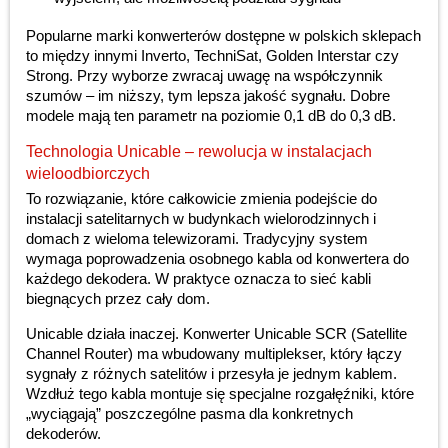
Popularne marki konwerterów dostępne w polskich sklepach
to między innymi Inverto, TechniSat, Golden Interstar czy
Strong. Przy wyborze zwracaj uwagę na współczynnik
szumów – im niższy, tym lepsza jakość sygnału. Dobre
modele mają ten parametr na poziomie 0,1 dB do 0,3 dB.
Technologia Unicable – rewolucja w instalacjach
wieloodbiorczych
To rozwiązanie, które całkowicie zmienia podejście do
instalacji satelitarnych w budynkach wielorodzinnych i
domach z wieloma telewizorami. Tradycyjny system
wymaga poprowadzenia osobnego kabla od konwertera do
każdego dekodera. W praktyce oznacza to sieć kabli
biegnących przez cały dom.
Unicable działa inaczej. Konwerter Unicable SCR (Satellite
Channel Router) ma wbudowany multiplekser, który łączy
sygnały z różnych satelitów i przesyła je jednym kablem.
Wzdłuż tego kabla montuje się specjalne rozgałęźniki, które
„wyciągają” poszczególne pasma dla konkretnych
dekoderów.