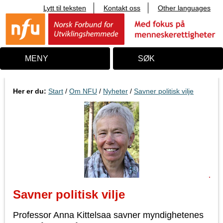
Lytt til teksten
Kontakt oss
Other languages
T
i
l
i
n
n
MENY
SØK
h
o
l
d
Her er du:
Start
/
Om NFU
/
Nyheter
/
Savner politisk vilje
Savner politisk vilje
Professor Anna Kittelsaa savner myndighetenes