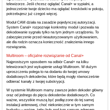
telewizorze. Jeśli chcesz oglądać Canal+ w sypialni, a
jednocześnie twoje dziecko ma oglądać kreskówki w pokoju,
potrzebujesz już czegoś więcej.
Moduł CAM działa na zasadzie pojedynczej autoryzacji.
System Canal+ rozpoznaje konkretny moduł i pozwala na
dekodowanie sygnału tylko na tym jednym urządzeniu. To
zabezpieczenie przed nieautoryzowanym użytkowaniem,
ale dla rodzin oznacza konieczność znalezienia innego
rozwiązania.
Multiroom – oficjalne rozwiązanie od Canal+
Najprostszym sposobem na odbiór Canal+ na kilku
telewizorach jest wykupienie usługi Multiroom. W dużym
uproszczeniu polega to na dodaniu do twojej umowy
dodatkowych dekoderów, które będą mogły równocześnie
odbierać kanały z twojej subskrypcji.
W systemie Multiroom mamy zawsze jeden dekoder główny
oraz od jednego do pięciu dekoderów dodatkowych. Co
ważne, wszystkie muszą być podłączone do tej samej
instalacji antenowej, choć niekoniecznie w tym samym
budynku – ważne, żeby były pod tym samym adresem.