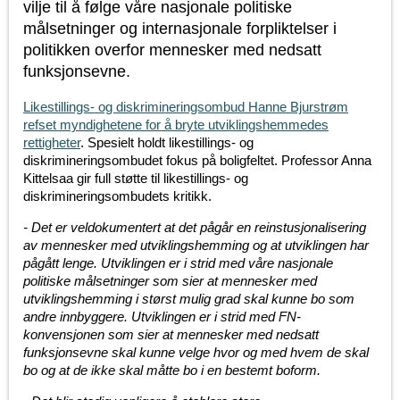
vilje til å følge våre nasjonale politiske
målsetninger og internasjonale forpliktelser i
politikken overfor mennesker med nedsatt
funksjonsevne.
Likestillings- og diskrimineringsombud Hanne Bjurstrøm
refset myndighetene for å bryte utviklingshemmedes
rettigheter
. Spesielt holdt likestillings- og
diskrimineringsombudet fokus på boligfeltet. Professor Anna
Kittelsaa gir full støtte til likestillings- og
diskrimineringsombudets kritikk.
- Det er veldokumentert at det pågår en reinstusjonalisering
av mennesker med utviklingshemming og at utviklingen har
pågått lenge. Utviklingen er i strid med våre nasjonale
politiske målsetninger som sier at mennesker med
utviklingshemming i størst mulig grad skal kunne bo som
andre innbyggere. Utviklingen er i strid med FN-
konvensjonen som sier at mennesker med nedsatt
funksjonsevne skal kunne velge hvor og med hvem de skal
bo og at de ikke skal måtte bo i en bestemt boform.