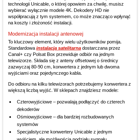
technologii Unicable, o której opowiem za chwilę, musisz
wybierać wyłącznie modele 4K. Dekodery HD nie
współpracują z tym systemem, co może znacząco wpłynąć
na koszty i złożoność instalacji.
Modernizacja instalacji antenowej
To kluczowy element, który wielu użytkowników pomija.
Standardowa
instalacja satelitarna
dostarczana przez
Canal+ czy Polsat Box przewiduje odbiór na jednym
telewizorze. Składa się z anteny offsetowej o średnicy
zazwyczaj 80-90 cm, konwertera z jednym lub dwoma
wyjściami oraz pojedynczego kabla.
Do odbioru na kilku telewizorach potrzebujemy konwertera z
większą liczbą wyjść. W sklepach znajdziesz modele:
Czterowyjściowe – pozwalają podłączyć do czterech
dekoderów
Ośmiowyjściowe – dla bardziej rozbudowanych
systemów
Specjalistyczne konwertery Unicable z jednym
wyjściem, ale możliwością podziału sygnału