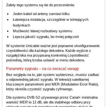
Zalety tego systemu są nie do przecenienia:
Jeden kabel od anteny zamiast kilku
Łatwiejsza instalacja, szczególnie w istniejących
budynkach
Możliwość łatwej rozbudowy systemu
Lepsza jakość sygnału, bo mniej połączeń
W systemie Unicable ważne jest poprawne skonfigurowanie
częstotliwości dla każdego dekodera. Każde wyjście z
rozgałęźnika ma przypisaną konkretną częstotliwość
pośrednią, którą trzeba ustawić w menu dekodera.
Parametry sygnału – na co zwracać uwagę
Bez względu na to, jaki system wybierzesz, musisz zadbać
o odpowiednią jakość sygnału. W telewizji satelitarnej
kluczowym parametrem jest MER (Modulation Error Ratio),
który określa czystość sygnału cyfrowego.
Dla systemu DVB-S2 używanego przez Canal+ minimalna
wartość MER to 12 dB, ale dla stabilnego odbioru przy
różnych warunkach pogodowych powinniśmy dążyć do