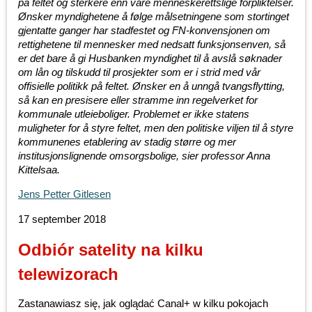
på feltet og sterkere enn våre menneskerettslige forpliktelser.
Ønsker myndighetene å følge målsetningene som stortinget
gjentatte ganger har stadfestet og FN-konvensjonen om
rettighetene til mennesker med nedsatt funksjonsenven, så
er det bare å gi Husbanken myndighet til å avslå søknader
om lån og tilskudd til prosjekter som er i strid med vår
offisielle politikk på feltet. Ønsker en å unngå tvangsflytting,
så kan en presisere eller stramme inn regelverket for
kommunale utleieboliger. Problemet er ikke statens
muligheter for å styre feltet, men den politiske viljen til å styre
kommunenes etablering av stadig større og mer
institusjonslignende omsorgsbolige, sier professor Anna
Kittelsaa.
Jens Petter Gitlesen
17 september 2018
Odbiór satelity na kilku
telewizorach
Zastanawiasz się, jak oglądać Canal+ w kilku pokojach