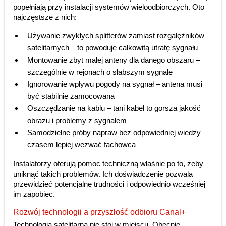
popełniają przy instalacji systemów wieloodbiorczych. Oto
najczęstsze z nich:
Używanie zwykłych splitterów zamiast rozgałęźników
satelitarnych – to powoduje całkowitą utratę sygnału
Montowanie zbyt małej anteny dla danego obszaru –
szczególnie w rejonach o słabszym sygnale
Ignorowanie wpływu pogody na sygnał – antena musi
być stabilnie zamocowana
Oszczędzanie na kablu – tani kabel to gorsza jakość
obrazu i problemy z sygnałem
Samodzielne próby napraw bez odpowiedniej wiedzy –
czasem lepiej wezwać fachowca
Instalatorzy oferują pomoc techniczną właśnie po to, żeby
uniknąć takich problemów. Ich doświadczenie pozwala
przewidzieć potencjalne trudności i odpowiednio wcześniej
im zapobiec.
Rozwój technologii a przyszłość odbioru Canal+
Technologia satelitarna nie stoi w miejscu. Obecnie