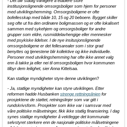
- Det blir stadig vanligere å etablere store
institusjonslignende omsorgsboliger som hjem for personer
med utviklingshemming. Omsorgsboligene er ofte
bofellesskap med både 10, 15 og 20 beboere. Bygget skiller
seg ofte ut fra den ordinære boligmassen og er ofte lokalisert
sammen med sykehjem og omsorgsboliger for andre
grupper som eldre, rusmiddelavhengige eller mennesker
med psykiske lidelser. I de nye insitusjonslignende
omsorgsboligene er det fellesarealer som i stor grad
benyttes og tjenestene blir kollektive og ikke individuelle.
Personer med utviklingshemming har ofte ikke annet valg
enn å takke ja eller nei til omsorgsboligen hvor kommunen
tilbyr dem leilighet, sier Anna Kittelsaa.
Kan statlige myndigheter styre denne utviklingen?
- Ja, statlige myndigheter kan styre utviklingen. Etter
reformen hadde Husbanken
strenge rettningslinjen
for
prosjektene de støttet, retningslinjer som var gitt i
rundskrivsform. Prosjekter som ikke var i samsvar med
våre politiske målsetninger, fikk ikke statlig finansiering. I dag
synes statlige myndigheter å vektlegge det kommunale
selvstyret sterkere enn de nasjonale politiske målsetningene