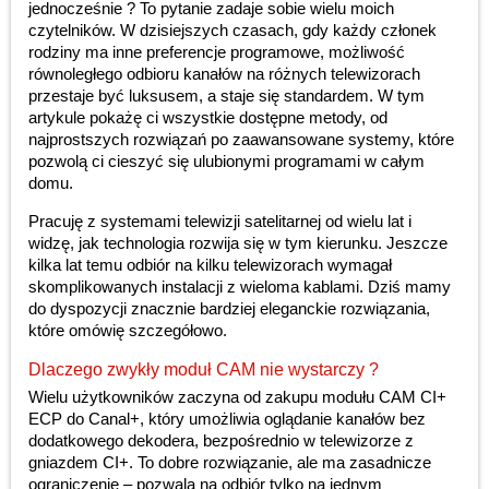
jednocześnie ? To pytanie zadaje sobie wielu moich
czytelników. W dzisiejszych czasach, gdy każdy członek
rodziny ma inne preferencje programowe, możliwość
równoległego odbioru kanałów na różnych telewizorach
przestaje być luksusem, a staje się standardem. W tym
artykule pokażę ci wszystkie dostępne metody, od
najprostszych rozwiązań po zaawansowane systemy, które
pozwolą ci cieszyć się ulubionymi programami w całym
domu.
Pracuję z systemami telewizji satelitarnej od wielu lat i
widzę, jak technologia rozwija się w tym kierunku. Jeszcze
kilka lat temu odbiór na kilku telewizorach wymagał
skomplikowanych instalacji z wieloma kablami. Dziś mamy
do dyspozycji znacznie bardziej eleganckie rozwiązania,
które omówię szczegółowo.
Dlaczego zwykły moduł CAM nie wystarczy ?
Wielu użytkowników zaczyna od zakupu modułu CAM CI+
ECP do Canal+, który umożliwia oglądanie kanałów bez
dodatkowego dekodera, bezpośrednio w telewizorze z
gniazdem CI+. To dobre rozwiązanie, ale ma zasadnicze
ograniczenie – pozwala na odbiór tylko na jednym