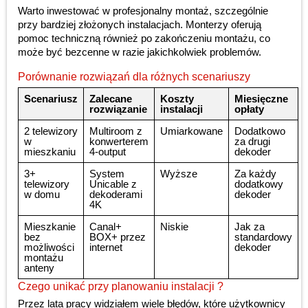
Warto inwestować w profesjonalny montaż, szczególnie
przy bardziej złożonych instalacjach. Monterzy oferują
pomoc techniczną również po zakończeniu montażu, co
może być bezcenne w razie jakichkolwiek problemów.
Porównanie rozwiązań dla różnych scenariuszy
Scenariusz
Zalecane
Koszty
Miesięczne
rozwiązanie
instalacji
opłaty
2 telewizory
Multiroom z
Umiarkowane
Dodatkowo
w
konwerterem
za drugi
mieszkaniu
4-output
dekoder
3+
System
Wyższe
Za każdy
telewizory
Unicable z
dodatkowy
w domu
dekoderami
dekoder
4K
Mieszkanie
Canal+
Niskie
Jak za
bez
BOX+ przez
standardowy
możliwości
internet
dekoder
montażu
anteny
Czego unikać przy planowaniu instalacji ?
Przez lata pracy widziałem wiele błędów, które użytkownicy