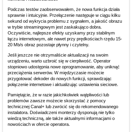
Podczas testów zaobserwowałem, że nowa funkcja działa
sprawnie i intuicyjnie. Przełączenie następuje w ciągu kilku
sekund od wykrycia problemu z sygnałem, a jakość obrazu
w trybie streamingowym jest zaskakująco dobra.
Oczywiście, najlepsze efekty uzyskamy przy stabilnym
łączu internetowym, ale nawet przy prędkościach rzędu 15-
20 Mb/s obraz pozostaje płynny i czytelny.
Jeśli jeszcze nie otrzymaliście aktualizacji na swoim
urządzeniu, warto uzbroić się w cierpliwość. Operator
stopniowo udostępnia nowe oprogramowanie, aby uniknąć
przeciążenia serwerów. W międzyczasie możecie
przygotować dekoder do nowych funkcji, sprawdzając
połączenie internetowe i aktualizując ustawienia sieciowe.
Pamiętajcie, że w razie jakichkolwiek wątpliwości lub
problemów zawsze możecie skorzystać z pomocy
technicznej Canal+ lub zwrócić się do rekomendowanego
instalatora. Doświadczeni monterzy dysponują nie tylko
wiedzą techniczną, ale także aktualnymi informacjami o
nowościach w ofercie operatora.