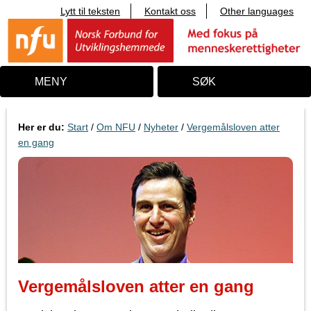
Lytt til teksten
Kontakt oss
Other languages
T
i
l
i
n
n
MENY
SØK
h
o
l
d
Her er du:
Start
/
Om NFU
/
Nyheter
/
Vergemålsloven atter
en gang
Vergemålsloven atter en gang