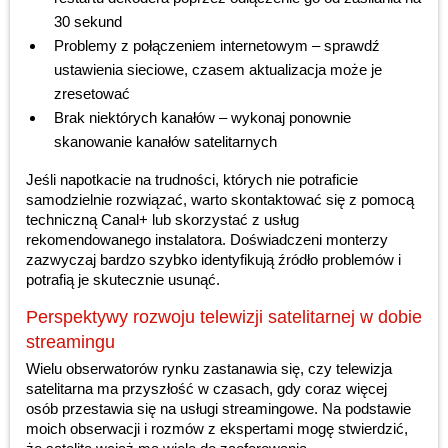
30 sekund
Problemy z połączeniem internetowym – sprawdź
ustawienia sieciowe, czasem aktualizacja może je
zresetować
Brak niektórych kanałów – wykonaj ponownie
skanowanie kanałów satelitarnych
Jeśli napotkacie na trudności, których nie potraficie
samodzielnie rozwiązać, warto skontaktować się z pomocą
techniczną Canal+ lub skorzystać z usług
rekomendowanego instalatora. Doświadczeni monterzy
zazwyczaj bardzo szybko identyfikują źródło problemów i
potrafią je skutecznie usunąć.
Perspektywy rozwoju telewizji satelitarnej w dobie
streamingu
Wielu obserwatorów rynku zastanawia się, czy telewizja
satelitarna ma przyszłość w czasach, gdy coraz więcej
osób przestawia się na usługi streamingowe. Na podstawie
moich obserwacji i rozmów z ekspertami mogę stwierdzić,