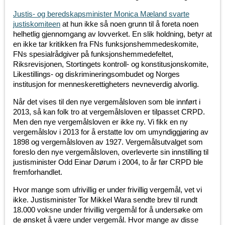
Justis- og beredskapsminister Monica Mæland svarte
justiskomiteen
at hun ikke så noen grunn til å foreta noen
helhetlig gjennomgang av lovverket. En slik holdning, betyr at
en ikke tar kritikken fra FNs funksjonshemmedeskomite,
FNs spesialrådgiver på funksjonshemmedefeltet,
Riksrevisjonen, Stortingets kontroll- og konstitusjonskomite,
Likestillings- og diskrimineringsombudet og Norges
institusjon for menneskerettigheters nevneverdig alvorlig.
Når det vises til den nye vergemålsloven som ble innført i
2013, så kan folk tro at vergemålsloven er tilpasset CRPD.
Men den nye vergemålsloven er ikke ny. Vi fikk en ny
vergemålslov i 2013 for å erstatte lov om umyndiggjøring av
1898 og vergemålsloven av 1927. Vergemålsutvalget som
foreslo den nye vergemålsloven, overleverte sin innstilling til
justisminister Odd Einar Dørum i 2004, to år før CRPD ble
fremforhandlet.
Hvor mange som ufrivillig er under frivillig vergemål, vet vi
ikke. Justisminister Tor Mikkel Wara sendte brev til rundt
18.000 voksne under frivillig vergemål for å undersøke om
de ønsket å være under vergemål. Hvor mange av disse