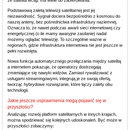
że satelita wciąż ma wiele do zaoferowania.
Podstawową zaletą telewizji satelitarnej jest jej
niezawodność. Sygnał dociera bezpośrednio z kosmosu do
naszej anteny, bez pośrednictwa infrastruktury naziemnej.
Oznacza to, że nawet podczas awarii sieci internetowej czy
energetycznej (o ile mamy awaryjne zasilanie) nadal
możemy oglądać telewizję. To szczególnie ważne w
regionach, gdzie infrastruktura internetowa nie jest jeszcze w
pełni rozwinięta.
Nowa funkcja automatycznego przełączania między satelitą
a internetem pokazuje, że operatorzy dostrzegają
zmieniające się nawyki widzów. Zamiast rywalizować z
usługami streamingowymi, integrują je ze swoją ofertą,
tworząc hybrydowe rozwiązanie, które łączy zalety obu
technologii.
Jakie jeszcze usprawnienia mogą pojawić się w
przyszłości?
Analizując rozwój platform satelitarnych w innych krajach,
można spodziewać się kolejnych udoskonaleń. Być może w
przyszłości zobaczymy: