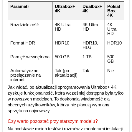
Parametr
Ultrabox+
Dualbox+
Polsat
4K
4K
Box
4K
Rozdzielczość
4K Ultra
4K Ultra
4K
HD
HD
Ultra
HD
Format HDR
HDR10
HDR10,
HDR10
HLG
Pamięć wewnętrzna
500 GB
1 TB
500
GB
Automatyczne
Tak (po
Tak
Nie
przełączanie na
aktualizacji)
internet
Jak widać, po aktualizacji oprogramowania Ultrabox+ 4K
zyskuje funkcjonalność, która wcześniej dostępna była tylko
w nowszych modelach. To doskonała wiadomość dla
obecnych użytkowników, którzy nie planują wymiany
sprzętu na najnowszy.
Czy warto pozostać przy starszym modelu?
Na podstawie moich testów i rozmów z monterami instalacji