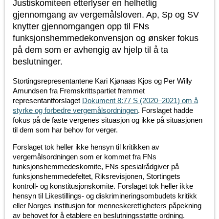
Justiskomiteen etterlyser en helhetlig
gjennomgang av vergemålsloven. Ap, Sp og SV
knytter gjennomgangen opp til FNs
funksjonshemmedekonvensjon og ønsker fokus
på dem som er avhengig av hjelp til å ta
beslutninger.
Stortingsrepresentantene Kari Kjønaas Kjos og Per Willy
Amundsen fra Fremskrittspartiet fremmet
representantforslaget
Dokument 8:77 S (2020–2021) om å
styrke og forbedre vergemålsordningen
. Forslaget hadde
fokus på de faste vergenes situasjon og ikke på situasjonen
til dem som har behov for verger.
Forslaget tok heller ikke hensyn til kritikken av
vergemålsordningen som er kommet fra FNs
funksjonshemmedeskomite, FNs spesialrådgiver på
funksjonshemmedefeltet, Riksrevisjonen, Stortingets
kontroll- og konstitusjonskomite. Forslaget tok heller ikke
hensyn til Likestillings- og diskrimineringsombudets kritikk
eller Norges institusjon for menneskerettigheters påpekning
av behovet for å etablere en beslutningsstøtte ordning.