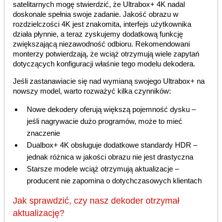
satelitarnych mogę stwierdzić, że Ultrabox+ 4K nadal
doskonale spełnia swoje zadanie. Jakość obrazu w
rozdzielczości 4K jest znakomita, interfejs użytkownika
działa płynnie, a teraz zyskujemy dodatkową funkcję
zwiększającą niezawodność odbioru. Rekomendowani
monterzy potwierdzają, że wciąż otrzymują wiele zapytań
dotyczących konfiguracji właśnie tego modelu dekodera.
Jeśli zastanawiacie się nad wymianą swojego Ultrabox+ na
nowszy model, warto rozważyć kilka czynników:
Nowe dekodery oferują większą pojemność dysku –
jeśli nagrywacie dużo programów, może to mieć
znaczenie
Dualbox+ 4K obsługuje dodatkowe standardy HDR –
jednak różnica w jakości obrazu nie jest drastyczna
Starsze modele wciąż otrzymują aktualizacje –
producent nie zapomina o dotychczasowych klientach
Jak sprawdzić, czy nasz dekoder otrzymał
aktualizację?