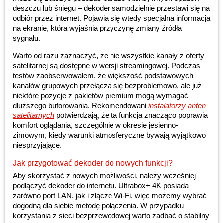
deszczu lub śniegu – dekoder samodzielnie przestawi się na
odbiór przez internet. Pojawia się wtedy specjalna informacja
na ekranie, która wyjaśnia przyczynę zmiany źródła
sygnału.
Warto od razu zaznaczyć, że nie wszystkie kanały z oferty
satelitarnej są dostępne w wersji streamingowej. Podczas
testów zaobserwowałem, że większość podstawowych
kanałów grupowych przełącza się bezproblemowo, ale już
niektóre pozycje z pakietów premium mogą wymagać
dłuższego buforowania. Rekomendowani
instalatorzy anten
satelitarnych
potwierdzają, że ta funkcja znacząco poprawia
komfort oglądania, szczególnie w okresie jesienno-
zimowym, kiedy warunki atmosferyczne bywają wyjątkowo
niesprzyjające.
Jak przygotować dekoder do nowych funkcji?
Aby skorzystać z nowych możliwości, należy wcześniej
podłączyć dekoder do internetu. Ultrabox+ 4K posiada
zarówno port LAN, jak i złącze Wi-Fi, więc możemy wybrać
dogodną dla siebie metodę połączenia. W przypadku
korzystania z sieci bezprzewodowej warto zadbać o stabilny