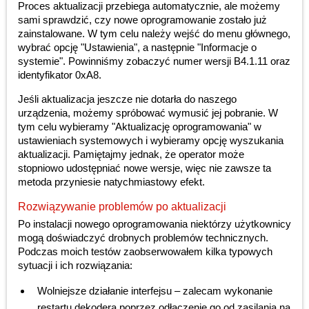
Proces aktualizacji przebiega automatycznie, ale możemy
sami sprawdzić, czy nowe oprogramowanie zostało już
zainstalowane. W tym celu należy wejść do menu głównego,
wybrać opcję "Ustawienia", a następnie "Informacje o
systemie". Powinniśmy zobaczyć numer wersji B4.1.11 oraz
identyfikator 0xA8.
Jeśli aktualizacja jeszcze nie dotarła do naszego
urządzenia, możemy spróbować wymusić jej pobranie. W
tym celu wybieramy "Aktualizację oprogramowania" w
ustawieniach systemowych i wybieramy opcję wyszukania
aktualizacji. Pamiętajmy jednak, że operator może
stopniowo udostępniać nowe wersje, więc nie zawsze ta
metoda przyniesie natychmiastowy efekt.
Rozwiązywanie problemów po aktualizacji
Po instalacji nowego oprogramowania niektórzy użytkownicy
mogą doświadczyć drobnych problemów technicznych.
Podczas moich testów zaobserwowałem kilka typowych
sytuacji i ich rozwiązania:
Wolniejsze działanie interfejsu – zalecam wykonanie
restartu dekodera poprzez odłączenie go od zasilania na