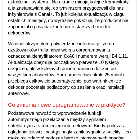
aktualizacji systemu. Na ekranie migają kolejne komunikaty,
a ja zastanawiam się, co tym razem przygotowali dla nas
inżynierowie z Canal+. To już kolejna aktualizacja w ciągu
ostatnich miesięcy, co wyraźnie pokazuje, że producent nie
zapomniał o posiadaczach nieco starszych modeli
dekoderów.
Właśnie otrzymałem potwierdzone informacje, że do
użytkowników trafia nowa wersja oprogramowania
oznaczona identyfikatorem 0xA8 i numerem wersji B4.1.11.
Aktualizacja obejmuje początkowo pierwsze 10 tysięcy
urządzeń, ale w kolejnych dniach powinna dotrzeć do
wszystkich abonentów. Sam proces trwa około 25 minut i
przebiega całkowicie automatycznie, pod warunkiem że
dekoder pozostaje podłączony do zasilania oraz instalacji
antenowej.
Co zmienia nowe oprogramowanie w praktyce?
Podstawowa nowość to wprowadzenie funkcji
automatycznego przełączania między sygnałem
satelitarnym a strumieniem internetowym. Kiedy podczas
oglądania telewizji nastąpi nagły zanik sygnału z satelity – co
może się zdarzyć podczas bardzo intensywnych opadów