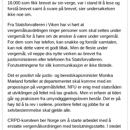
18.000 som fikk brevet av sin verge, var i stand til å lese og
forstå brevet samt å svare på brevet, sier undersøkelsen
ikke noe om.
Fra Statsforvalteren i Viken har vi hørt at
vergemålsavdelingen ringer personer som skal settes under
vergemål for å høre om de ønsker å være under vergemål.
For dem som har telefon, kan snakke og forstår samtalen,
kan nok dette være et godt tiltak. Men de fleste under
vergemål, vil neppe dra nytte verken av brevet fra
justisministeren eller telefonen fra Statsforvalteren.
Forutsetningene for slik kommunikasjon er ikke tilstede.
Det er positivt når justis- og beredskapsminister Monika
Mæland forteller at departementet skal komme med en
proposisjon på vergemålsfeltet. NFU er enig med statsråden
at utviklingen på feltet må tas gradvis. Men vi erfarer at tiden
går og praksisen fra umyndiggjøringsloven består. Det er på
høy tid å ta rev i seilene, prioritere feltet og jobbe for at
selvbestemmelse skal gjelde alle.
CRPD-komiteen ber Norge om å starte arbeidet med å
erstatte vergemålsordningen med beslutningsstøtte. I stedet