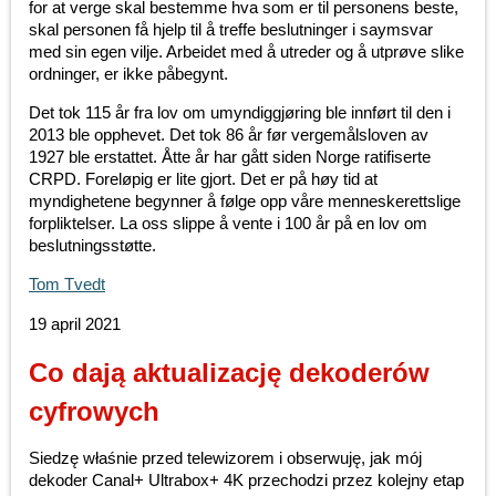
for at verge skal bestemme hva som er til personens beste,
skal personen få hjelp til å treffe beslutninger i saymsvar
med sin egen vilje. Arbeidet med å utreder og å utprøve slike
ordninger, er ikke påbegynt.
Det tok 115 år fra lov om umyndiggjøring ble innført til den i
2013 ble opphevet. Det tok 86 år før vergemålsloven av
1927 ble erstattet. Åtte år har gått siden Norge ratifiserte
CRPD. Foreløpig er lite gjort. Det er på høy tid at
myndighetene begynner å følge opp våre menneskerettslige
forpliktelser. La oss slippe å vente i 100 år på en lov om
beslutningsstøtte.
Tom Tvedt
19 april 2021
Co dają aktualizację dekoderów
cyfrowych
Siedzę właśnie przed telewizorem i obserwuję, jak mój
dekoder Canal+ Ultrabox+ 4K przechodzi przez kolejny etap