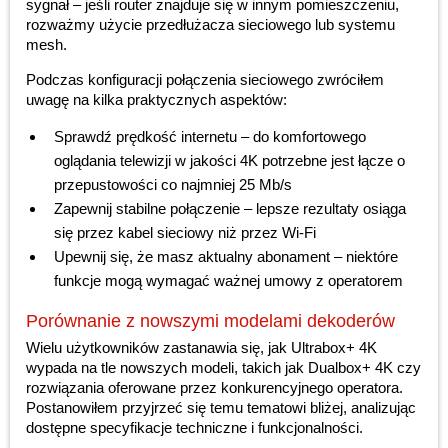
sygnał – jeśli router znajduje się w innym pomieszczeniu,
rozważmy użycie przedłużacza sieciowego lub systemu
mesh.
Podczas konfiguracji połączenia sieciowego zwróciłem
uwagę na kilka praktycznych aspektów:
Sprawdź prędkość internetu – do komfortowego
oglądania telewizji w jakości 4K potrzebne jest łącze o
przepustowości co najmniej 25 Mb/s
Zapewnij stabilne połączenie – lepsze rezultaty osiąga
się przez kabel sieciowy niż przez Wi-Fi
Upewnij się, że masz aktualny abonament – niektóre
funkcje mogą wymagać ważnej umowy z operatorem
Porównanie z nowszymi modelami dekoderów
Wielu użytkowników zastanawia się, jak Ultrabox+ 4K
wypada na tle nowszych modeli, takich jak Dualbox+ 4K czy
rozwiązania oferowane przez konkurencyjnego operatora.
Postanowiłem przyjrzeć się temu tematowi bliżej, analizując
dostępne specyfikacje techniczne i funkcjonalności.