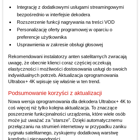
Integrację z dodatkowymi usługami streamingowymi
bezpośrednio w interfejsie dekodera
Rozszerzenie funkcji nagrywania na treści VOD
Personalizację oferty programowej w oparciu o
preferencje użytkownika
Usprawnienia w zakresie obsługi głosowej
Rekomendowani instalatorzy anten satelitarnych zwracają
uwagę, że obecnie klienci coraz częściej oczekują
elastyczności i możliwości dostosowania usługi do swoich
indywidualnych potrzeb. Aktualizacja oprogramowania
Ultrabox+ 4K wpisuje się właśnie w ten trend.
Podsumowanie korzyści z aktualizacji
Nowa wersja oprogramowania dla dekodera Ultrabox+ 4K to
coś więcej niż tylko kolejna aktualizacja. To znaczące
poszerzenie funkcjonalności urządzenia, które wiele osób
może już uważać za "starsze". Dzięki automatycznemu
przełączaniu na strumień internetowy w przypadku zaniku
sygnału satelitarnego, zyskujemy dodatkową warstwę
komfortu i niezawodności.