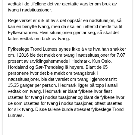
vedtak i de tilfellene det var gjentatte varsler om bruk av
tvang i nødsituasjoner.
Regelverket er slik at hvis det oppstår en nødsituasjon, så
kan en benytte tvang, men da skal en i ettertid melde fra til
Fylkesmannen. Hvis situasjonen gjentar seg, så skal det
fattes vedtak om bruk av tvang.
Fylkeslege Trond Lutnæs synes ikke å vite hva han snakker
om. I 2016 ble det meldt om tvang i nødssituasjoner for 7,07
prosent av utviklingshemmede i Hedmark. Kun Oslo,
Hordaland og Sør-Trøndelag lå høyere. Blant de 65
personene hvor det ble meldt om tvangsbruk i
nødssituasjoner, ble det varslet om tvang i gjennomsnitt
15,35 ganger per person. Hedmark ligger på topp i antall
vedtak om tvang. Hedmark er blant fylkene hvor flest
utsettes for tvang i nødssituasjoner og blant de fylkene hvor
de som utsettes for tvang i nødssituasjoner, oftest utsettes
for slik tvang. Disse tallene burde stresset fylkeslege Trond
Lutnæs.