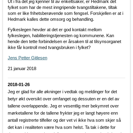
Ut i fra det jeg kjenner til av enkeltsaker, er Hedmark det
fylket som har de mest inngripende tvangstiltakene, tiltak
som er like frihetsberøvende som fengsel. Forskjellen er at i
Hedmark kalles dette omsorg og behandling.
Fylkeslegen hevder at det er god kontakt mellom
fylkeslegen, habiliteringstjenesten og kommunene. Kan
hende den tette forbindelsen er årsaken til at tilsynsorganet
ikke får kontroll med tvangsbruken i fylket?
Jens Petter Gitlesen
21 januar 2018
2018-01-26
Jeg er glad for alle økninger i vedtak og meldinger for det
betyr økt oversikt over omfanget og dessuten er en del av
tallene overlappende. Jeg er vesentlig mer bekymret over
mørketallene for de tallene frykter jeg er langt høyere enn
antall registrerte tilfeller og der vet vi ikke hva som skjer så
det kan i realiteten være hva som helst. Ta tak i dette for