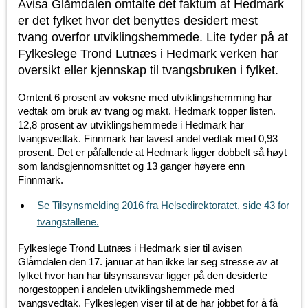
Avisa Glåmdalen omtalte det faktum at Hedmark
er det fylket hvor det benyttes desidert mest
tvang overfor utviklingshemmede. Lite tyder på at
Fylkeslege Trond Lutnæs i Hedmark verken har
oversikt eller kjennskap til tvangsbruken i fylket.
Omtent 6 prosent av voksne med utviklingshemming har
vedtak om bruk av tvang og makt. Hedmark topper listen.
12,8 prosent av utviklingshemmede i Hedmark har
tvangsvedtak. Finnmark har lavest andel vedtak med 0,93
prosent. Det er påfallende at Hedmark ligger dobbelt så høyt
som landsgjennomsnittet og 13 ganger høyere enn
Finnmark.
Se Tilsynsmelding 2016 fra Helsedirektoratet, side 43 for
tvangstallene.
Fylkeslege Trond Lutnæs i Hedmark sier til avisen
Glåmdalen den 17. januar at han ikke lar seg stresse av at
fylket hvor han har tilsynsansvar ligger på den desiderte
norgestoppen i andelen utviklingshemmede med
tvangsvedtak. Fylkeslegen viser til at de har jobbet for å få