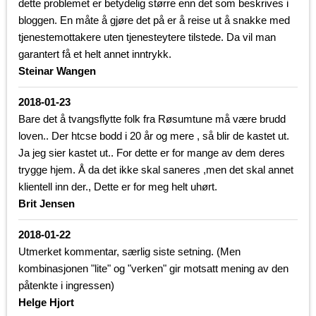
dette problemet er betydelig større enn det som beskrives i
bloggen. En måte å gjøre det på er å reise ut å snakke med
tjenestemottakere uten tjenesteytere tilstede. Da vil man
garantert få et helt annet inntrykk.
Steinar Wangen
2018-01-23
Bare det å tvangsflytte folk fra Røsumtune må være brudd
loven.. Der htcse bodd i 20 år og mere , så blir de kastet ut.
Ja jeg sier kastet ut.. For dette er for mange av dem deres
trygge hjem. Å da det ikke skal saneres ,men det skal annet
klientell inn der., Dette er for meg helt uhørt.
Brit Jensen
2018-01-22
Utmerket kommentar, særlig siste setning. (Men
kombinasjonen "lite" og "verken" gir motsatt mening av den
påtenkte i ingressen)
Helge Hjort