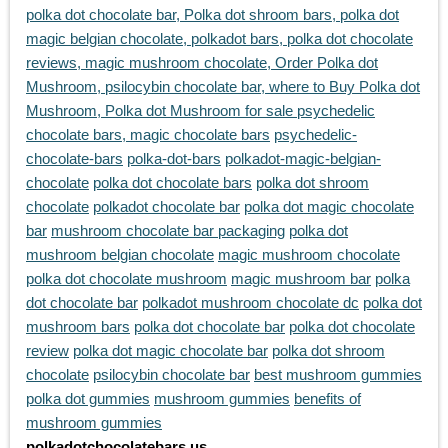
polka dot chocolate bar, Polka dot shroom bars, polka dot
magic belgian chocolate, polkadot bars, polka dot chocolate
reviews, magic mushroom chocolate, Order Polka dot
Mushroom, psilocybin chocolate bar, where to Buy Polka dot
Mushroom, Polka dot Mushroom for sale psychedelic
chocolate bars, magic chocolate bars
psychedelic-
chocolate-bars
polka-dot-bars
polkadot-magic-belgian-
chocolate
polka dot chocolate bars
polka dot shroom
chocolate
polkadot chocolate bar
polka dot magic chocolate
bar
mushroom chocolate bar packaging
polka dot
mushroom belgian chocolate
magic mushroom chocolate
polka dot chocolate mushroom
magic mushroom bar
polka
dot chocolate bar
polkadot mushroom chocolate dc
polka dot
mushroom bars
polka dot chocolate bar
polka dot chocolate
review
polka dot magic chocolate bar
polka dot shroom
chocolate
psilocybin chocolate bar
best mushroom gummies
polka dot gummies
mushroom gummies
benefits of
mushroom gummies
polkadotchocolatebars.us