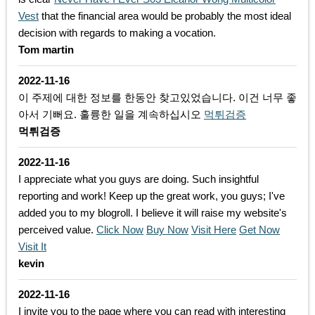
Vest
that the financial area would be probably the most ideal
decision with regards to making a vocation.
Tom martin
2022-11-16
이 주제에 대한 정보를 한동안 찾고있었습니다. 이건 너무 좋
아서 기뻐요. 훌륭한 일을 계속하십시오
먹튀검증
먹튀검증
2022-11-16
I appreciate what you guys are doing. Such insightful
reporting and work! Keep up the great work, you guys; I've
added you to my blogroll. I believe it will raise my website's
perceived value.
Click Now
Buy Now
Visit Here
Get Now
Visit It
kevin
2022-11-16
I invite you to the page where you can read with interesting