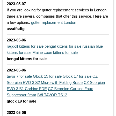
2023-05-07
If you are looking for gutter replacement services in London,
there are several companies that offer this service. Here are
a few options.
gutter replacement London
assdfsdfg
2023-05-06
ragdoll kittens for sale
bengal kittens for sale
russian blue
kittens for sale
Maine coon kittens for sale
bengal kittens for sale
2023-05-06
tavor 7 for sale
Glock 19 for sale
Glock 17 for sale
CZ
Scorpion EVO 3 S2 Micro with Folding Brace
CZ Scorpion
EVO 3 S1 Carbine FDE
CZ Scorpion Carbine Faux
Suppressor 9mm
IWI TAVOR TS12
glock 19 for sale
2023-05-06