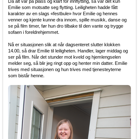
Da alt var på plass og klart for innflytting, så var det kun
Emilie som motsatte seg flytting. Leiligheten hadde fått
karakter av en slags «festbule» hvor Emilie og hennes
venner og kjente kunne dra innom, spille musikk, danse og
se på film timer, før hun dro tilbake til den vante og trygge
sofaen i foreldrehjemmet.
Nå er situasjonen slik at når dagsenteret slutter klokken
14.00, så drar Emilie til leiligheten. Handler, lager middag og
ser på film. Når det stunder mot kveld og hjemlengselen
melder seg, så blir jeg ringt opp og henter min datter. Emilie
trives med situasjonen og hun trives med tjenesteyterne
som bistår henne.