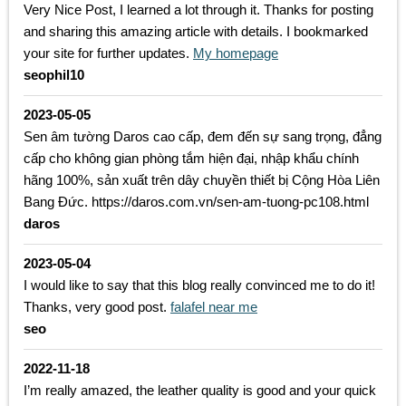
Very Nice Post, I learned a lot through it. Thanks for posting
and sharing this amazing article with details. I bookmarked
your site for further updates.
My homepage
seophil10
2023-05-05
Sen âm tường Daros cao cấp, đem đến sự sang trọng, đẳng
cấp cho không gian phòng tắm hiện đại, nhập khẩu chính
hãng 100%, sản xuất trên dây chuyền thiết bị Cộng Hòa Liên
Bang Đức. https://daros.com.vn/sen-am-tuong-pc108.html
daros
2023-05-04
I would like to say that this blog really convinced me to do it!
Thanks, very good post.
falafel near me
seo
2022-11-18
I’m really amazed, the leather quality is good and your quick