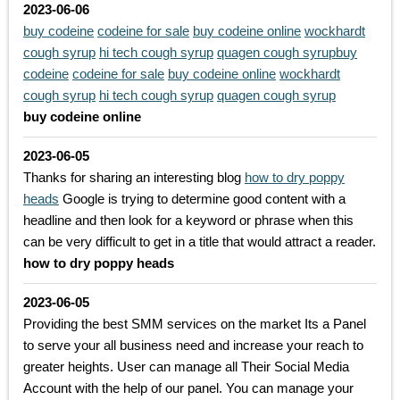
2023-06-06
buy codeine
codeine for sale
buy codeine online
wockhardt
cough syrup
hi tech cough syrup
quagen cough syrup
buy
codeine
codeine for sale
buy codeine online
wockhardt
cough syrup
hi tech cough syrup
quagen cough syrup
buy codeine online
2023-06-05
Thanks for sharing an interesting blog
how to dry poppy
heads
Google is trying to determine good content with a
headline and then look for a keyword or phrase when this
can be very difficult to get in a title that would attract a reader.
how to dry poppy heads
2023-06-05
Providing the best SMM services on the market Its a Panel
to serve your all business need and increase your reach to
greater heights. User can manage all Their Social Media
Account with the help of our panel. You can manage your