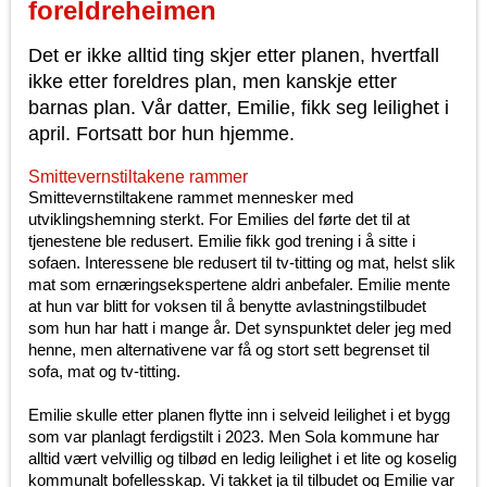
foreldreheimen
Det er ikke alltid ting skjer etter planen, hvertfall
ikke etter foreldres plan, men kanskje etter
barnas plan. Vår datter, Emilie, fikk seg leilighet i
april. Fortsatt bor hun hjemme.
Smittevernstiltakene rammer
Smittevernstiltakene rammet mennesker med
utviklingshemning sterkt. For Emilies del førte det til at
tjenestene ble redusert. Emilie fikk god trening i å sitte i
sofaen. Interessene ble redusert til tv-titting og mat, helst slik
mat som ernæringsekspertene aldri anbefaler. Emilie mente
at hun var blitt for voksen til å benytte avlastningstilbudet
som hun har hatt i mange år. Det synspunktet deler jeg med
henne, men alternativene var få og stort sett begrenset til
sofa, mat og tv-titting.
Emilie skulle etter planen flytte inn i selveid leilighet i et bygg
som var planlagt ferdigstilt i 2023. Men Sola kommune har
alltid vært velvillig og tilbød en ledig leilighet i et lite og koselig
kommunalt bofellesskap. Vi takket ja til tilbudet og Emilie var