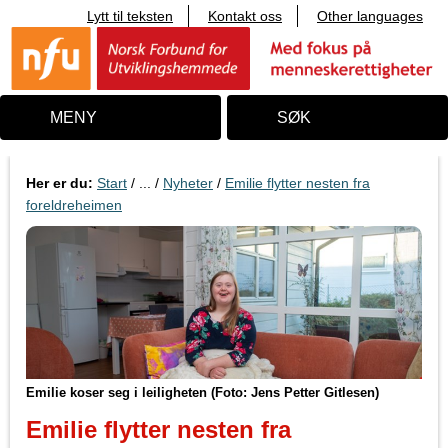
Lytt til teksten
Kontakt oss
Other languages
T
i
l
i
n
n
MENY
SØK
h
o
l
d
Her er du:
Start
/ ... /
Nyheter
/
Emilie flytter nesten fra
foreldreheimen
Emilie koser seg i leiligheten (Foto: Jens Petter Gitlesen)
Emilie flytter nesten fra