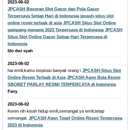
2023-06-02
JPCASH Bocoran Slot Gacor dan Pola Gacor
Terpercaya Setiap Hari di Indonesia
jpcash-situs slot
online resmi terbaik di asia
JPCASH Situs Slot Online
gampang menang 2023 Terpercaya di Indonesia
JPCASH
Situs Slot Online Gacor Setiap Hari Terpercaya di
Indonesia
lilo dwi syah
2023-06-02
hai emili,kamu inspirasi banyak orang \
JPCASH-Situs Slot
Online Resmi Terbaik di Asia
JPCASH Agen Bola Resmi
SBOBET PARLAY RESMI TERPERCAYA di Indonesia
Fany
2023-06-02
Keren nih kisah hidup emili,semangat ya emili,tetap
semangat.
JPCASH Agen Togel Online Resmi Terpercaya
2023 di Indonesia