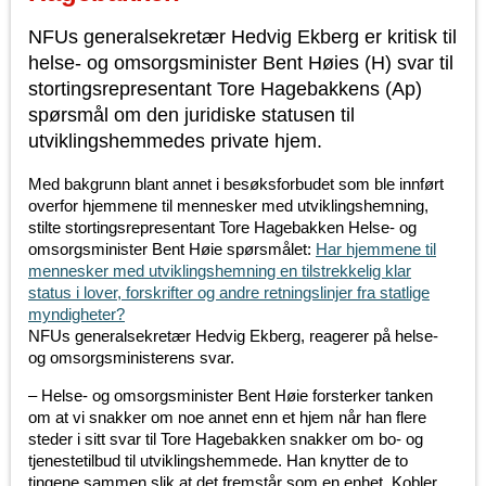
NFUs generalsekretær Hedvig Ekberg er kritisk til
helse- og omsorgsminister Bent Høies (H) svar til
stortingsrepresentant Tore Hagebakkens (Ap)
spørsmål om den juridiske statusen til
utviklingshemmedes private hjem.
Med bakgrunn blant annet i besøksforbudet som ble innført
overfor hjemmene til mennesker med utviklingshemning,
stilte stortingsrepresentant Tore Hagebakken Helse- og
omsorgsminister Bent Høie spørsmålet:
Har hjemmene til
mennesker med utviklingshemning en tilstrekkelig klar
status i lover, forskrifter og andre retningslinjer fra statlige
myndigheter?
NFUs generalsekretær Hedvig Ekberg, reagerer på helse-
og omsorgsministerens svar.
– Helse- og omsorgsminister Bent Høie forsterker tanken
om at vi snakker om noe annet enn et hjem når han flere
steder i sitt svar til Tore Hagebakken snakker om bo- og
tjenestetilbud til utviklingshemmede. Han knytter de to
tingene sammen slik at det fremstår som en enhet. Kobler