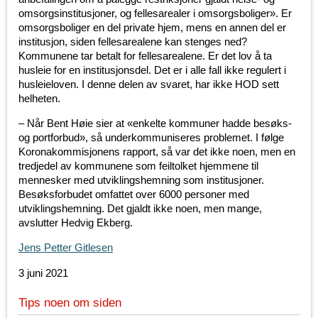
omsorgsinstitusjoner, og fellesarealer i omsorgsboliger». Er
omsorgsboliger en del private hjem, mens en annen del er
institusjon, siden fellesarealene kan stenges ned?
Kommunene tar betalt for fellesarealene. Er det lov å ta
husleie for en institusjonsdel. Det er i alle fall ikke regulert i
husleieloven. I denne delen av svaret, har ikke HOD sett
helheten.
– Når Bent Høie sier at «enkelte kommuner hadde besøks-
og portforbud», så underkommuniseres problemet. I følge
Koronakommisjonens rapport, så var det ikke noen, men en
tredjedel av kommunene som feiltolket hjemmene til
mennesker med utviklingshemning som institusjoner.
Besøksforbudet omfattet over 6000 personer med
utviklingshemning. Det gjaldt ikke noen, men mange,
avslutter Hedvig Ekberg.
Jens Petter Gitlesen
3 juni 2021
Tips noen om siden