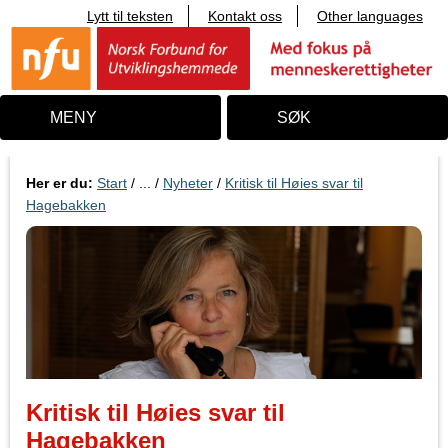
Lytt til teksten
Kontakt oss
Other languages
T
i
l
i
n
n
MENY
SØK
h
o
l
d
Her er du:
Start
/ ... /
Nyheter
/
Kritisk til Høies svar til
Hagebakken
Kritisk til Høies svar til
Hagebakken