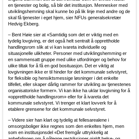
en tjenester og bolig, så blir det institusjon. Mennesker med
utviklingshemning skal kunne bo på lik linje med andre og de
skal få tjenester i eget hjem, sier NFUs generalsekretær
Hedvig Ekberg.
– Bent Høie sier at «Samtidig som det er viktig med en
tydelig lovgiving, er det også helt sentralt å opprettholde
handlingsrom slik at vi kan ivareta individuelle og
situasjonelle ulikheter. Personer med utviklingshemming er
en sammensatt gruppe med ulike utfordringer og behov for
ulike tiltak for å få en god bosituasjon. Det er viktig at
lovgivningen ikke er til hinder for det kommunale selvstyret,
for fleksible og hensiktsmessige løsninger i det enkelte
tilfellet, eller skaper dårlig rammer for utvikling av tjenestenes
organisatoriske former». Vi kan ikke ha uklar lovgivning for å
«opprettholde handlingsrom» eller for å ivareta det
kommunale selvstyret. Vi trenger et klart lovverk for å
etablere grensene for det kommunale selvstyret.
– Videre sier han klart og tydelig at fellesarealene i
omsorgsboliger ikke regnes som den enkeltes hjem, men
som en institusjonsdel «Det fremgår uttrykkelig at
anbefalingen om å pålegge restriksjoner gjaldt helse- og