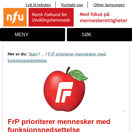
Lytt til teksten
Kontakt oss
Other languages
T
i
l
i
n
n
MENY
SØK
h
o
l
d
Her er du:
Start
/ ... /
FrP prioriterer mennesker med
funksjonsnedsettelse
FrP prioriterer mennesker med
funksjonsnedsettelse