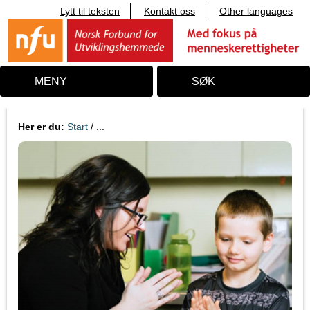
Lytt til teksten
Kontakt oss
Other languages
T
i
l
i
n
n
MENY
SØK
h
o
l
d
Her er du:
Start
/ ...