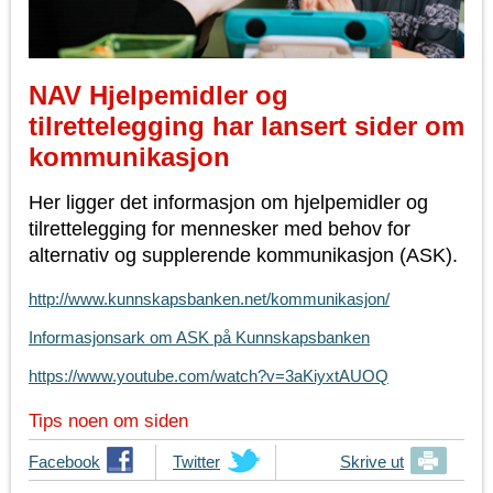
NAV Hjelpemidler og
tilrettelegging har lansert sider om
kommunikasjon
Her ligger det informasjon om hjelpemidler og
tilrettelegging for mennesker med behov for
alternativ og supplerende kommunikasjon (ASK).
http://www.kunnskapsbanken.net/kommunikasjon/
Informasjonsark om ASK på Kunnskapsbanken
https://www.youtube.com/watch?v=3aKiyxtAUOQ
Tips noen om siden
T
Facebook
T
Twitter
Skrive ut
i
i