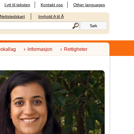
Lytt til teksten
Kontakt oss
Other languages
Nettstedskart
Innhold A til Å
lokallag
Informasjon
Rettigheter