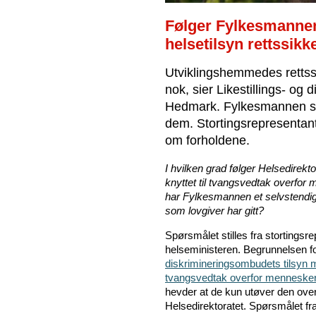
Følger Fylkesmannen
helsetilsyn rettssikk
Utviklingshemmedes rettss
nok, sier Likestillings- og 
Hedmark. Fylkesmannen sier
dem. Stortingsrepresentant
om forholdene.
I hvilken grad følger Helsedirekt
knyttet til tvangsvedtak overfor
har Fylkesmannen et selvstendig 
som lovgiver har gitt?
Spørsmålet stilles fra stortingsr
helseministeren. Begrunnelsen f
diskrimineringsombudets tilsyn
tvangsvedtak overfor menneske
hevder at de kun utøver den over
Helsedirektoratet. Spørsmålet fr