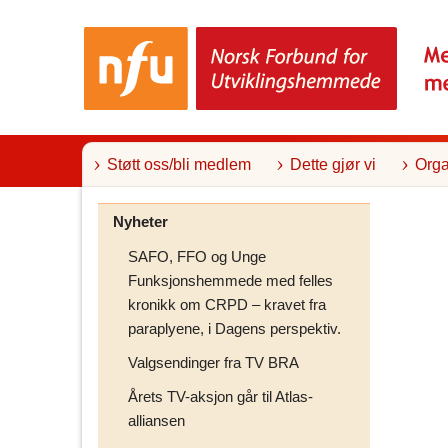
T
i
l
i
n
n
h
o
l
Støtt oss/bli medlem
Dette gjør vi
Orga
d
Nyheter
SAFO, FFO og Unge
Funksjonshemmede med felles
kronikk om CRPD – kravet fra
paraplyene, i Dagens perspektiv.
Valgsendinger fra TV BRA
Årets TV-aksjon går til Atlas-
alliansen