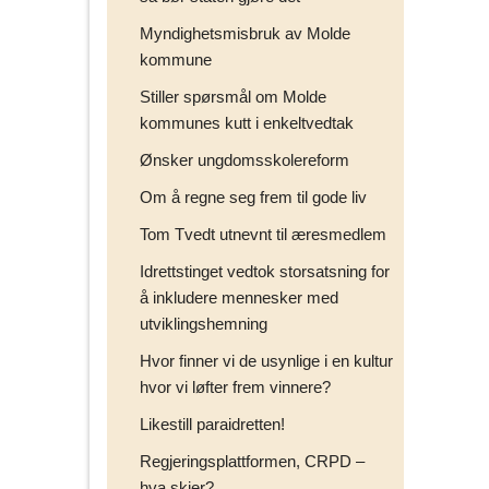
Myndighetsmisbruk av Molde
kommune
Stiller spørsmål om Molde
kommunes kutt i enkeltvedtak
Ønsker ungdomsskolereform
Om å regne seg frem til gode liv
Tom Tvedt utnevnt til æresmedlem
Idrettstinget vedtok storsatsning for
å inkludere mennesker med
utviklingshemning
Hvor finner vi de usynlige i en kultur
hvor vi løfter frem vinnere?
Likestill paraidretten!
Regjeringsplattformen, CRPD –
hva skjer?