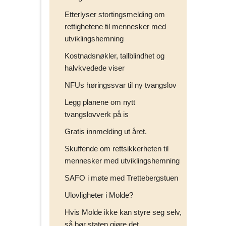
Etterlyser stortingsmelding om
rettighetene til mennesker med
utviklingshemning
Kostnadsnøkler, tallblindhet og
halvkvedede viser
NFUs høringssvar til ny tvangslov
Legg planene om nytt
tvangslovverk på is
Gratis innmelding ut året.
Skuffende om rettsikkerheten til
mennesker med utviklingshemning
SAFO i møte med Trettebergstuen
Ulovligheter i Molde?
Hvis Molde ikke kan styre seg selv,
så bør staten gjøre det