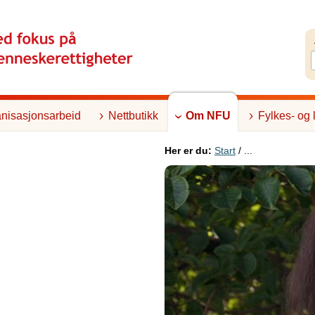
nisasjonsarbeid
Nettbutikk
Om NFU
Fylkes- og 
Her er du:
Start
/ ...