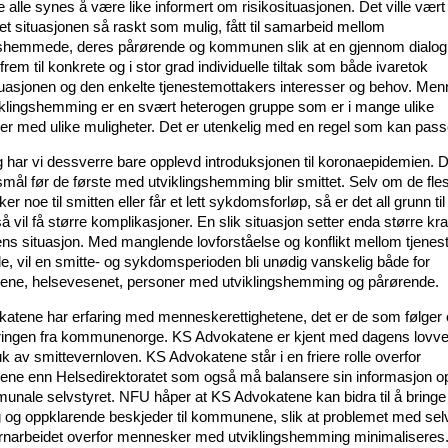
e alle synes å være like informert om risikosituasjonen. Det ville vært
ttet situasjonen så raskt som mulig, fått til samarbeid mellom
gshemmede, deres pårørende og kommunen slik at en gjennom dialo
em til konkrete og i stor grad individuelle tiltak som både ivaretok
tuasjonen og den enkelte tjenestemottakers interesser og behov. Me
klingshemming er en svært heterogen gruppe som er i mange ulike
er med ulike muligheter. Det er utenkelig med en regel som kan passe t
g har vi dessverre bare opplevd introduksjonen til koronaepidemien. D
smål før de første med utviklingshemming blir smittet. Selv om de fle
er noe til smitten eller får et lett sykdomsforløp, så er det all grunn til 
 vil få større komplikasjoner. En slik situasjon setter enda større krav 
ns situasjon. Med manglende lovforståelse og konflikt mellom tjenes
e, vil en smitte- og sykdomsperioden bli unødig vanskelig både for
e, helsevesenet, personer med utviklingshemming og pårørende.
atene har erfaring med menneskerettighetene, det er de som følger
ringen fra kommunenorge. KS Advokatene er kjent med dagens lovve
k av smittevernloven. KS Advokatene står i en friere rolle overfor
e enn Helsedirektoratet som også må balansere sin informasjon o
unale selvstyret. NFU håper at KS Advokatene kan bidra til å bringe
ig og oppklarende beskjeder til kommunene, slik at problemet med selv
rnarbeidet overfor mennesker med utviklingshemming minimaliseres