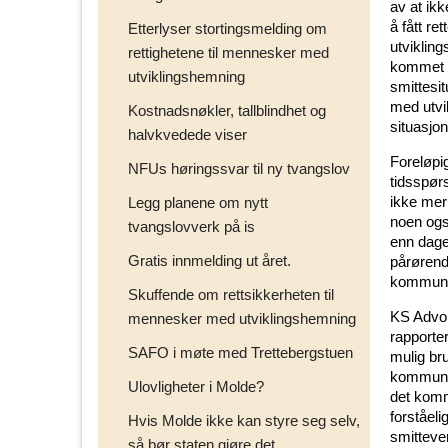
av at ikk
å fått re
Etterlyser stortingsmelding om
utviklin
rettighetene til mennesker med
kommet fr
utviklingshemning
smittesi
med utvi
Kostnadsnøkler, tallblindhet og
situasjon
halvkvedede viser
Foreløpi
NFUs høringssvar til ny tvangslov
tidsspør
ikke merk
Legg planene om nytt
noen også
tvangslovverk på is
enn dage
Gratis innmelding ut året.
pårørend
kommunen
Skuffende om rettsikkerheten til
KS Advok
mennesker med utviklingshemning
rapporte
SAFO i møte med Trettebergstuen
mulig bru
kommunen
Ulovligheter i Molde?
det komm
forståel
Hvis Molde ikke kan styre seg selv,
smitteve
så bør staten gjøre det