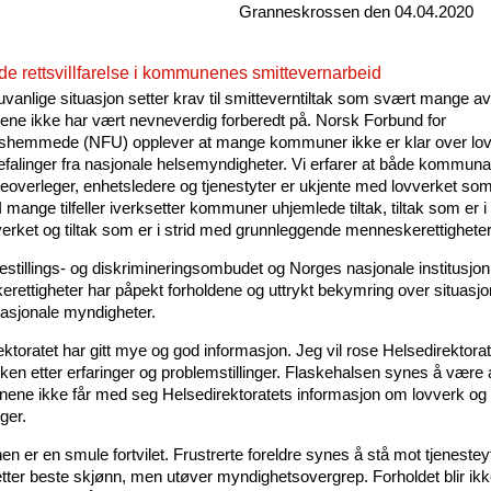
Granneskrossen den 04.04.2020
e rettsvillfarelse i kommunenes smittevernarbeid
vanlige situasjon setter krav til smitteverntiltak som svært mange av
e ikke har vært nevneverdig forberedt på. Norsk Forbund for
gshemmede (NFU) opplever at mange kommuner ikke er klar over lov
befalinger fra nasjonale helsemyndigheter. Vi erfarer at både kommunal
verleger, enhetsledere og tjenestyter er ukjente med lovverket som
 I mange tilfeller iverksetter kommuner uhjemlede tiltak, tiltak som er i 
erket og tiltak som er i strid med grunnleggende menneskerettigheter
estillings- og diskrimineringsombudet og Norges nasjonale institusjon
rettigheter har påpekt forholdene og uttrykt bekymring over situasj
nasjonale myndigheter.
ktoratet har gitt mye og god informasjon. Jeg vil rose Helsedirektorat
ken etter erfaringer og problemstillinger. Flaskehalsen synes å være
ene ikke får med seg Helsedirektoratets informasjon om lovverk og
ger.
en er en smule fortvilet. Frustrerte foreldre synes å stå mot tjeneste
etter beste skjønn, men utøver myndighetsovergrep. Forholdet blir ik