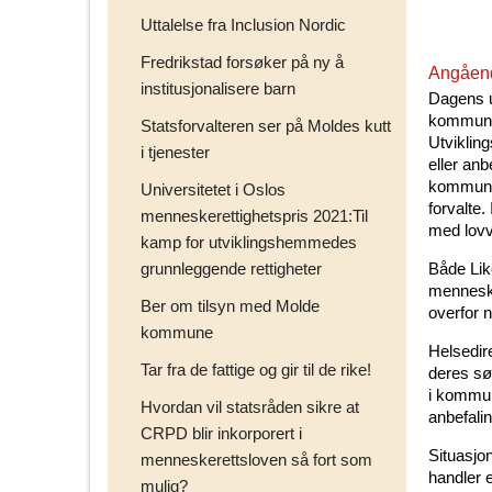
Uttalelse fra Inclusion Nordic
Fredrikstad forsøker på ny å
Angåend
institusjonalisere barn
Dagens u
kommunen
Statsforvalteren ser på Moldes kutt
Utviklin
i tjenester
eller an
kommuneo
Universitetet i Oslos
forvalte.
menneskerettighetspris 2021:Til
med lovv
kamp for utviklingshemmedes
grunnleggende rettigheter
Både Lik
menneske
Ber om tilsyn med Molde
overfor 
kommune
Helsedire
Tar fra de fattige og gir til de rike!
deres sø
i kommun
Hvordan vil statsråden sikre at
anbefalin
CRPD blir inkorporert i
Situasjon
menneskerettsloven så fort som
handler 
mulig?