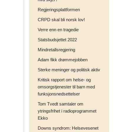
n
Regjeringsplattformen
e
r
CRPD skal bli norsk lov!
p
å
Verre enn en tragedie
Statsbudsjettet 2022
Mindretallsregjering
Adam fikk drømmejobben
Sterke meninger og politisk aktiv
Kritisk rapport om helse- og
omsorgstjenester til barn med
funksjonsnedsettelser
Tom Tvedt samtaler om
ytringsfrihet i radioprogrammet
Ekko
Downs syndrom: Helsevesenet