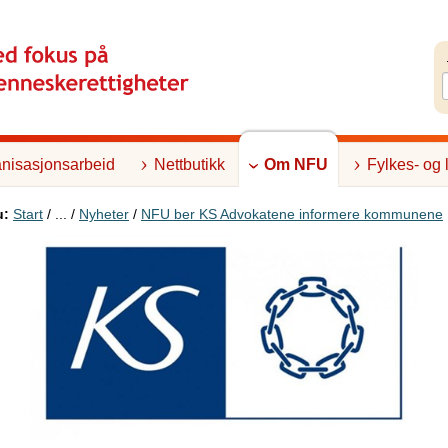
nisasjonsarbeid
Nettbutikk
Om NFU
Fylkes- og 
u:
Start
/ ... /
Nyheter
/
NFU ber KS Advokatene informere kommunene