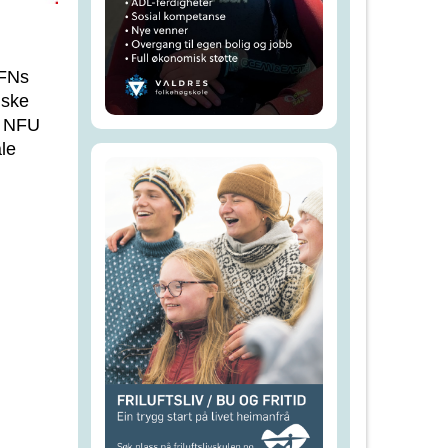
 FNs
iske
g NFU
le