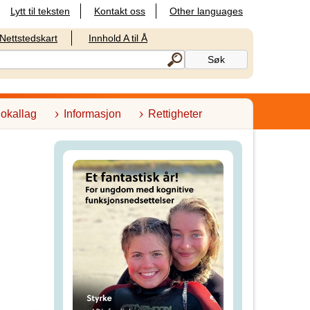
Lytt til teksten
Kontakt oss
Other languages
Nettstedskart
Innhold A til Å
lokallag
Informasjon
Rettigheter