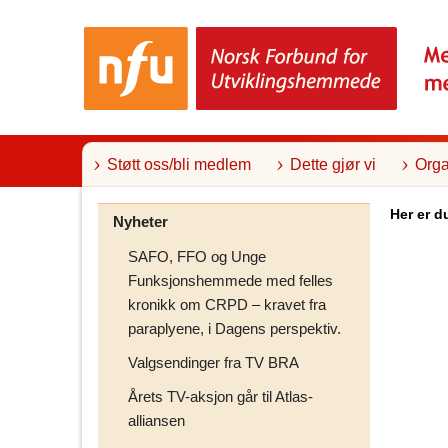
T
i
l
i
n
n
h
o
l
Støtt oss/bli medlem
Dette gjør vi
Orga
d
Her er d
Nyheter
SAFO, FFO og Unge
Funksjonshemmede med felles
kronikk om CRPD – kravet fra
paraplyene, i Dagens perspektiv.
Valgsendinger fra TV BRA
Årets TV-aksjon går til Atlas-
alliansen