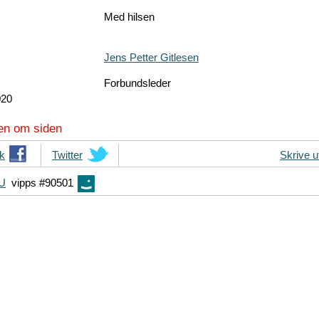
Med hilsen
Jens Petter Gitlesen
Forbundsleder
020
en om siden
k
T
Twitter
Skrive u
i
FU
vipps #90501
p
s
d
i
n
e
v
e
n