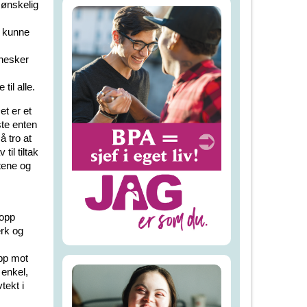
 ønskelig
g kunne
nnesker
il alle.
et er et
ste enten
å tro at
til tiltak
tene og
 opp
rk og
pp mot
 enkel,
tekt i
.