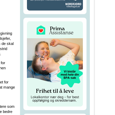
givning
sjefer,
 de skal
strid
.
 for
onen
et for
 at mange
ytere som
ke bedre