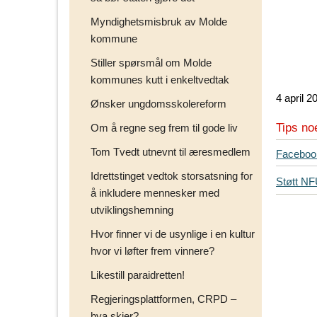
Myndighetsmisbruk av Molde
kommune
Stiller spørsmål om Molde
kommunes kutt i enkeltvedtak
4 april 2
Ønsker ungdomsskolereform
Tips no
Om å regne seg frem til gode liv
Tom Tvedt utnevnt til æresmedlem
T
Faceboo
i
Idrettstinget vedtok storsatsning for
Støtt N
p
å inkludere mennesker med
s
utviklingshemning
d
i
Hvor finner vi de usynlige i en kultur
n
hvor vi løfter frem vinnere?
e
Likestill paraidretten!
v
e
Regjeringsplattformen, CRPD –
n
hva skjer?