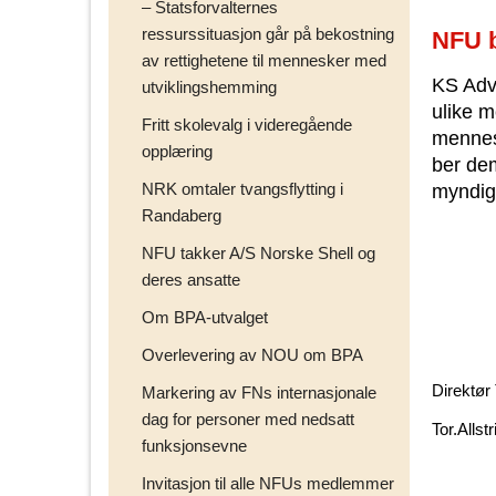
– Statsforvalternes
ressurssituasjon går på bekostning
NFU 
av rettighetene til mennesker med
KS Adv
utviklingshemming
ulike 
Fritt skolevalg i videregående
mennes
opplæring
ber dem
NRK omtaler tvangsflytting i
myndig
Randaberg
NFU takker A/S Norske Shell og
deres ansatte
Om BPA-utvalget
Overlevering av NOU om BPA
Direktør
Markering av FNs internasjonale
dag for personer med nedsatt
Tor.Alls
funksjonsevne
Invitasjon til alle NFUs medlemmer