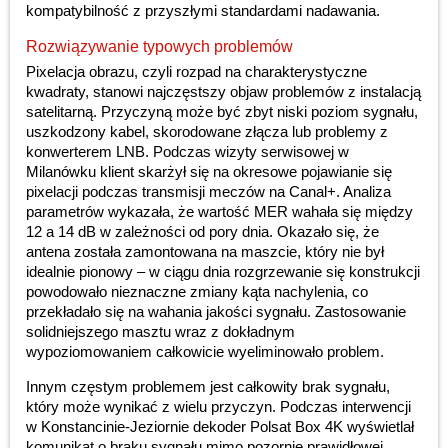
kompatybilność z przyszłymi standardami nadawania.
Rozwiązywanie typowych problemów
Pixelacja obrazu, czyli rozpad na charakterystyczne
kwadraty, stanowi najczęstszy objaw problemów z instalacją
satelitarną. Przyczyną może być zbyt niski poziom sygnału,
uszkodzony kabel, skorodowane złącza lub problemy z
konwerterem LNB. Podczas wizyty serwisowej w
Milanówku klient skarżył się na okresowe pojawianie się
pixelacji podczas transmisji meczów na Canal+. Analiza
parametrów wykazała, że wartość MER wahała się między
12 a 14 dB w zależności od pory dnia. Okazało się, że
antena została zamontowana na maszcie, który nie był
idealnie pionowy – w ciągu dnia rozgrzewanie się konstrukcji
powodowało nieznaczne zmiany kąta nachylenia, co
przekładało się na wahania jakości sygnału. Zastosowanie
solidniejszego masztu wraz z dokładnym
wypoziomowaniem całkowicie wyeliminowało problem.
Innym częstym problemem jest całkowity brak sygnału,
który może wynikać z wielu przyczyn. Podczas interwencji
w Konstancinie-Jeziornie dekoder Polsat Box 4K wyświetlał
komunikat o braku sygnału mimo pozornie prawidłowej