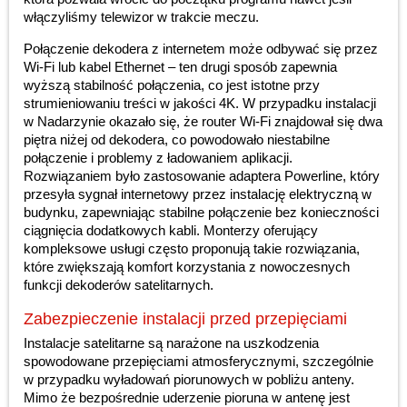
włączyliśmy telewizor w trakcie meczu.
Połączenie dekodera z internetem może odbywać się przez
Wi-Fi lub kabel Ethernet – ten drugi sposób zapewnia
wyższą stabilność połączenia, co jest istotne przy
strumieniowaniu treści w jakości 4K. W przypadku instalacji
w Nadarzynie okazało się, że router Wi-Fi znajdował się dwa
piętra niżej od dekodera, co powodowało niestabilne
połączenie i problemy z ładowaniem aplikacji.
Rozwiązaniem było zastosowanie adaptera Powerline, który
przesyła sygnał internetowy przez instalację elektryczną w
budynku, zapewniając stabilne połączenie bez konieczności
ciągnięcia dodatkowych kabli. Monterzy oferujący
kompleksowe usługi często proponują takie rozwiązania,
które zwiększają komfort korzystania z nowoczesnych
funkcji dekoderów satelitarnych.
Zabezpieczenie instalacji przed przepięciami
Instalacje satelitarne są narażone na uszkodzenia
spowodowane przepięciami atmosferycznymi, szczególnie
w przypadku wyładowań piorunowych w pobliżu anteny.
Mimo że bezpośrednie uderzenie pioruna w antenę jest