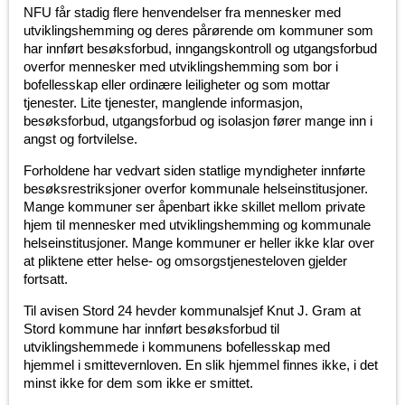
NFU får stadig flere henvendelser fra mennesker med
utviklingshemming og deres pårørende om kommuner som
har innført besøksforbud, inngangskontroll og utgangsforbud
overfor mennesker med utviklingshemming som bor i
bofellesskap eller ordinære leiligheter og som mottar
tjenester. Lite tjenester, manglende informasjon,
besøksforbud, utgangsforbud og isolasjon fører mange inn i
angst og fortvilelse.
Forholdene har vedvart siden statlige myndigheter innførte
besøksrestriksjoner overfor kommunale helseinstitusjoner.
Mange kommuner ser åpenbart ikke skillet mellom private
hjem til mennesker med utviklingshemming og kommunale
helseinstitusjoner. Mange kommuner er heller ikke klar over
at pliktene etter helse- og omsorgstjenesteloven gjelder
fortsatt.
Til avisen Stord 24 hevder kommunalsjef Knut J. Gram at
Stord kommune har innført besøksforbud til
utviklingshemmede i kommunens bofellesskap med
hjemmel i smittevernloven. En slik hjemmel finnes ikke, i det
minst ikke for dem som ikke er smittet.