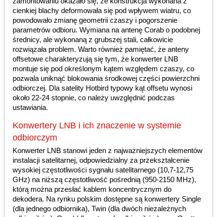
zamontowaniu okazało się, że konstrukcja wykonana z
cienkiej blachy deformowała się pod wpływem wiatru, co
powodowało zmianę geometrii czaszy i pogorszenie
parametrów odbioru. Wymiana na antenę Corab o podobnej
średnicy, ale wykonaną z grubszej stali, całkowicie
rozwiązała problem. Warto również pamiętać, że anteny
offsetowe charakteryzują się tym, że konwerter LNB
montuje się pod określonym kątem względem czaszy, co
pozwala uniknąć blokowania środkowej części powierzchni
odbiorczej. Dla satelity Hotbird typowy kąt offsetu wynosi
około 22-24 stopnie, co należy uwzględnić podczas
ustawiania.
Konwertery LNB i ich znaczenie w systemie
odbiorczym
Konwerter LNB stanowi jeden z najważniejszych elementów
instalacji satelitarnej, odpowiedzialny za przekształcenie
wysokiej częstotliwości sygnału satelitarnego (10,7-12,75
GHz) na niższą częstotliwość pośrednią (950-2150 MHz),
którą można przesłać kablem koncentrycznym do
dekodera. Na rynku polskim dostępne są konwertery Single
(dla jednego odbiornika), Twin (dla dwóch niezależnych