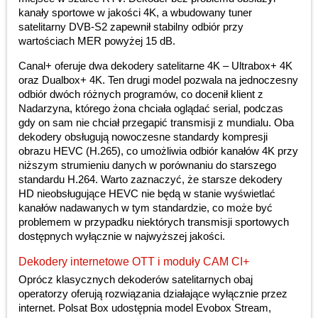
kanały sportowe w jakości 4K, a wbudowany tuner
satelitarny DVB-S2 zapewnił stabilny odbiór przy
wartościach MER powyżej 15 dB.
Canal+ oferuje dwa dekodery satelitarne 4K – Ultrabox+ 4K
oraz Dualbox+ 4K. Ten drugi model pozwala na jednoczesny
odbiór dwóch różnych programów, co docenił klient z
Nadarzyna, którego żona chciała oglądać serial, podczas
gdy on sam nie chciał przegapić transmisji z mundialu. Oba
dekodery obsługują nowoczesne standardy kompresji
obrazu HEVC (H.265), co umożliwia odbiór kanałów 4K przy
niższym strumieniu danych w porównaniu do starszego
standardu H.264. Warto zaznaczyć, że starsze dekodery
HD nieobsługujące HEVC nie będą w stanie wyświetlać
kanałów nadawanych w tym standardzie, co może być
problemem w przypadku niektórych transmisji sportowych
dostępnych wyłącznie w najwyższej jakości.
Dekodery internetowe OTT i moduły CAM CI+
Oprócz klasycznych dekoderów satelitarnych obaj
operatorzy oferują rozwiązania działające wyłącznie przez
internet. Polsat Box udostępnia model Evobox Stream,