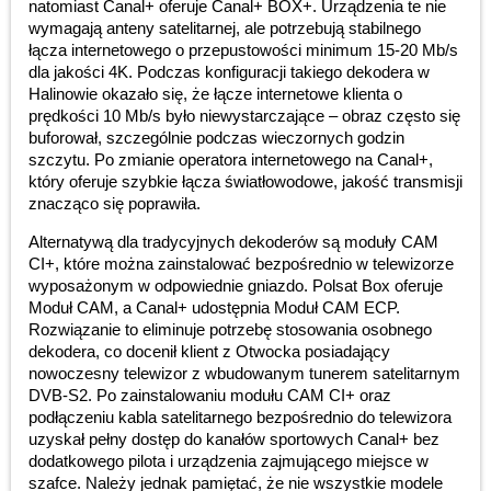
natomiast Canal+ oferuje Canal+ BOX+. Urządzenia te nie
wymagają anteny satelitarnej, ale potrzebują stabilnego
łącza internetowego o przepustowości minimum 15-20 Mb/s
dla jakości 4K. Podczas konfiguracji takiego dekodera w
Halinowie okazało się, że łącze internetowe klienta o
prędkości 10 Mb/s było niewystarczające – obraz często się
buforował, szczególnie podczas wieczornych godzin
szczytu. Po zmianie operatora internetowego na Canal+,
który oferuje szybkie łącza światłowodowe, jakość transmisji
znacząco się poprawiła.
Alternatywą dla tradycyjnych dekoderów są moduły CAM
CI+, które można zainstalować bezpośrednio w telewizorze
wyposażonym w odpowiednie gniazdo. Polsat Box oferuje
Moduł CAM, a Canal+ udostępnia Moduł CAM ECP.
Rozwiązanie to eliminuje potrzebę stosowania osobnego
dekodera, co docenił klient z Otwocka posiadający
nowoczesny telewizor z wbudowanym tunerem satelitarnym
DVB-S2. Po zainstalowaniu modułu CAM CI+ oraz
podłączeniu kabla satelitarnego bezpośrednio do telewizora
uzyskał pełny dostęp do kanałów sportowych Canal+ bez
dodatkowego pilota i urządzenia zajmującego miejsce w
szafce. Należy jednak pamiętać, że nie wszystkie modele