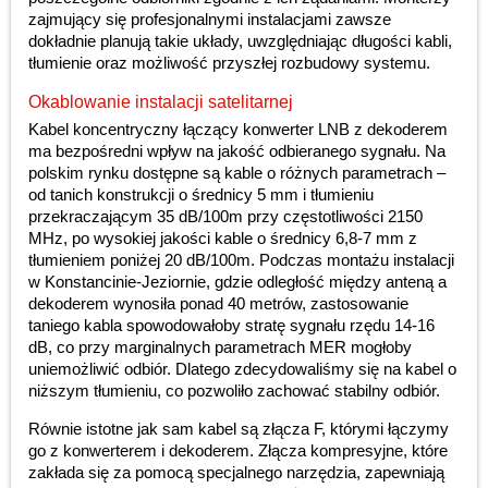
zajmujący się profesjonalnymi instalacjami zawsze
dokładnie planują takie układy, uwzględniając długości kabli,
tłumienie oraz możliwość przyszłej rozbudowy systemu.
Okablowanie instalacji satelitarnej
Kabel koncentryczny łączący konwerter LNB z dekoderem
ma bezpośredni wpływ na jakość odbieranego sygnału. Na
polskim rynku dostępne są kable o różnych parametrach –
od tanich konstrukcji o średnicy 5 mm i tłumieniu
przekraczającym 35 dB/100m przy częstotliwości 2150
MHz, po wysokiej jakości kable o średnicy 6,8-7 mm z
tłumieniem poniżej 20 dB/100m. Podczas montażu instalacji
w Konstancinie-Jeziornie, gdzie odległość między anteną a
dekoderem wynosiła ponad 40 metrów, zastosowanie
taniego kabla spowodowałoby stratę sygnału rzędu 14-16
dB, co przy marginalnych parametrach MER mogłoby
uniemożliwić odbiór. Dlatego zdecydowaliśmy się na kabel o
niższym tłumieniu, co pozwoliło zachować stabilny odbiór.
Równie istotne jak sam kabel są złącza F, którymi łączymy
go z konwerterem i dekoderem. Złącza kompresyjne, które
zakłada się za pomocą specjalnego narzędzia, zapewniają