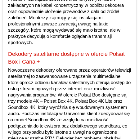
zakładanych na kabel koncentryczny w pobliżu dekodera
oraz odpowiednie ułożenie przewodów z dala od źródeł
zakłóceń. Monterzy zajmujący się instalacjami
profesjonalnymi zawsze zwracają uwagę na takie
szczegóły, które mogą wydawać się mało istotne, ale w
praktyce decydują o komforcie oglądania transmisji
sportowych.
Dekodery satelitarne dostępne w ofercie Polsat
Box i Canal+
Nowoczesne dekodery oferowane przez operatorów telewizji
satelitarnej to zaawansowane urządzenia multimedialne,
które oprócz odbioru kanałów satelitarnych oferują dostęp do
usług streamingowych przez internet oraz możliwość
nagrywania programów. W ofercie Polsat Box dostępne są
trzy modele 4K – Polsat Box 4K, Polsat Box 4K Lite oraz
Soundbox 4K, który wyróżnia się wbudowanym systemem
audio. Podczas instalacji w Garwolinie klient zdecydował się
na model Soundbox 4K ze względu na możliwość
podłączenia do telewizora bez dodatkowego soundbara, co
w jego przypadku było istotne z uwagi na ograniczone
miejsce w szafce RTV. Dekoder bez problemu obsłużył