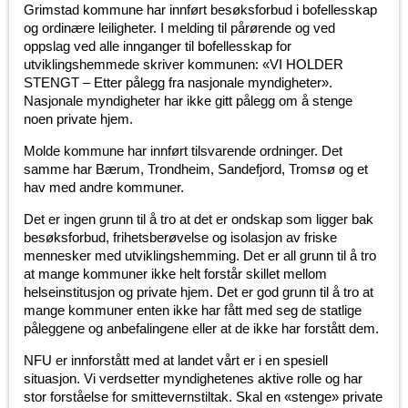
Grimstad kommune har innført besøksforbud i bofellesskap
og ordinære leiligheter. I melding til pårørende og ved
oppslag ved alle innganger til bofellesskap for
utviklingshemmede skriver kommunen: «VI HOLDER
STENGT – Etter pålegg fra nasjonale myndigheter».
Nasjonale myndigheter har ikke gitt pålegg om å stenge
noen private hjem.
Molde kommune har innført tilsvarende ordninger. Det
samme har Bærum, Trondheim, Sandefjord, Tromsø og et
hav med andre kommuner.
Det er ingen grunn til å tro at det er ondskap som ligger bak
besøksforbud, frihetsberøvelse og isolasjon av friske
mennesker med utviklingshemming. Det er all grunn til å tro
at mange kommuner ikke helt forstår skillet mellom
helseinstitusjon og private hjem. Det er god grunn til å tro at
mange kommuner enten ikke har fått med seg de statlige
påleggene og anbefalingene eller at de ikke har forstått dem.
NFU er innforstått med at landet vårt er i en spesiell
situasjon. Vi verdsetter myndighetenes aktive rolle og har
stor forståelse for smittevernstiltak. Skal en «stenge» private