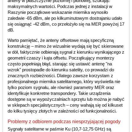
anteny w płaszczyźnie poziomej i pionowej, szukając
maksymalnych wartości. Podczas jednej z instalacji w
Raszynie początkowe wskazanie miernika wynosiło
zaledwie -65 dBm, ale po kilkuminutowym dostrajaniu udało
się osiągnąć -42 dBm, co przełożyło się na MER powyżej 17
dB.
Warto pamiętać, że anteny offsetowe mają specyficzną
konstrukcję – mimo że wizualnie wydają się być skierowane
w dół, faktycznie odbierają sygnał z kierunku wynikającego z
geometrii czaszy i kąta offsetu. Początkujący monterzy
często popełniają błąd, starając się ustawić antenę "na
wzrok" prostopadle do kierunku satelity, co prowadzi do
znacznych rozbieżności. Dlatego zawsze korzystam z
profesjonalnego miernika satelitarnego, który wyświetla nie
tylko poziom sygnału, ale również parametry MER oraz
identyfikuje konkretne transpondery. Takie urządzenia
dostępne są w wypożyczalniach sprzętu lub można je nabyć
w sklepach specjalistycznych – ceny wahają się od kilkuset
do kilku tysięcy złotych w zależności od funkcjonalności.
Problemy z odbiorem podczas niesprzyjającej pogody
Sygnały satelitarne w paśmie Ku (10,7-12,75 GHz) są