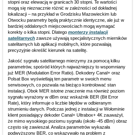
stopni oraz elewacją w granicach 30 stopni. Te wartości
mogą się nieznacznie różnić w zależności od dokładnej
lokalizacji – na przykład w Grodzisku Mazowieckim lub
Otwocku parametry będą praktycznie identyczne, ale już w
bardziej oddalonych miejscowościach mogą wymagać
korekty o kilka stopni. Dlatego
monterzy instalacji
satelitarnych
zawsze używają specjalistycznych mierników
satelitarnych lub aplikacji mobilnych, które pozwalają
precyzyjnie określić kierunek na satelitę.
Jakość sygnału satelitarnego mierzymy za pomocą kilku
parametrów, spośród których najważniejszy to wspomniany
już MER (Modulation Error Ratio). Dekodery Canal+ oraz
Polsat Box wyświetlają ten parametr w swoich menu
serwisowych, co pozwala na bieżąco kontrolować stan
instalacji. Obok MER istotne znaczenie ma również poziom
sygnału wyrażony w dBm oraz wskaźnik BER (Bit Error
Rate), który informuje o liczbie błędów w odbieranym
strumieniu danych. Podczas jednej z instalacji w Wołominie
klient posiadający dekoder Canal+ Ultrabox+ 4K zauważył,
że mimo wysokiego poziomu sygnału (około -45 dBm) obraz
często się zawieszał. Analiza parametrów wykazała
podwyższony BER, co wskazywało na problem z