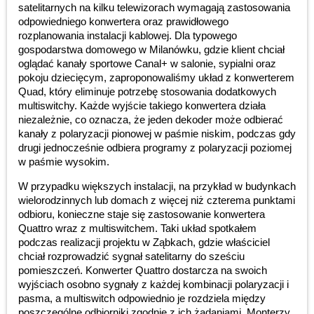
satelitarnych na kilku telewizorach wymagają zastosowania
odpowiedniego konwertera oraz prawidłowego
rozplanowania instalacji kablowej. Dla typowego
gospodarstwa domowego w Milanówku, gdzie klient chciał
oglądać kanały sportowe Canal+ w salonie, sypialni oraz
pokoju dziecięcym, zaproponowaliśmy układ z konwerterem
Quad, który eliminuje potrzebę stosowania dodatkowych
multiswitchy. Każde wyjście takiego konwertera działa
niezależnie, co oznacza, że jeden dekoder może odbierać
kanały z polaryzacji pionowej w paśmie niskim, podczas gdy
drugi jednocześnie odbiera programy z polaryzacji poziomej
w paśmie wysokim.
W przypadku większych instalacji, na przykład w budynkach
wielorodzinnych lub domach z więcej niż czterema punktami
odbioru, konieczne staje się zastosowanie konwertera
Quattro wraz z multiswitchem. Taki układ spotkałem
podczas realizacji projektu w Ząbkach, gdzie właściciel
chciał rozprowadzić sygnał satelitarny do sześciu
pomieszczeń. Konwerter Quattro dostarcza na swoich
wyjściach osobno sygnały z każdej kombinacji polaryzacji i
pasma, a multiswitch odpowiednio je rozdziela między
poszczególne odbiorniki zgodnie z ich żądaniami. Monterzy