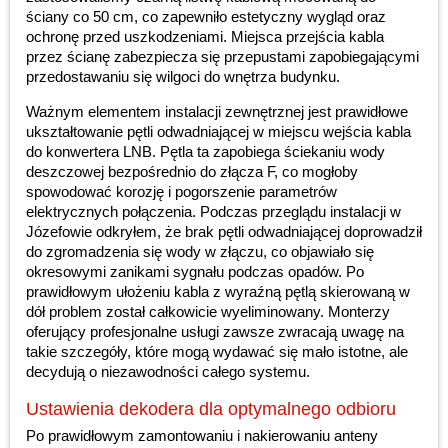
ściany co 50 cm, co zapewniło estetyczny wygląd oraz
ochronę przed uszkodzeniami. Miejsca przejścia kabla
przez ścianę zabezpiecza się przepustami zapobiegającymi
przedostawaniu się wilgoci do wnętrza budynku.
Ważnym elementem instalacji zewnętrznej jest prawidłowe
ukształtowanie pętli odwadniającej w miejscu wejścia kabla
do konwertera LNB. Pętla ta zapobiega ściekaniu wody
deszczowej bezpośrednio do złącza F, co mogłoby
spowodować korozję i pogorszenie parametrów
elektrycznych połączenia. Podczas przeglądu instalacji w
Józefowie odkryłem, że brak pętli odwadniającej doprowadził
do zgromadzenia się wody w złączu, co objawiało się
okresowymi zanikami sygnału podczas opadów. Po
prawidłowym ułożeniu kabla z wyraźną pętlą skierowaną w
dół problem został całkowicie wyeliminowany. Monterzy
oferujący profesjonalne usługi zawsze zwracają uwagę na
takie szczegóły, które mogą wydawać się mało istotne, ale
decydują o niezawodności całego systemu.
Ustawienia dekodera dla optymalnego odbioru
Po prawidłowym zamontowaniu i nakierowaniu anteny