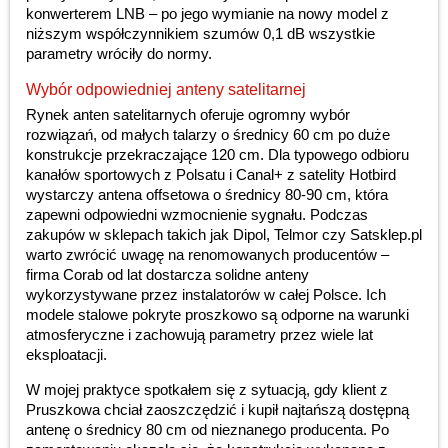
konwerterem LNB – po jego wymianie na nowy model z
niższym współczynnikiem szumów 0,1 dB wszystkie
parametry wróciły do normy.
Wybór odpowiedniej anteny satelitarnej
Rynek anten satelitarnych oferuje ogromny wybór
rozwiązań, od małych talarzy o średnicy 60 cm po duże
konstrukcje przekraczające 120 cm. Dla typowego odbioru
kanałów sportowych z Polsatu i Canal+ z satelity Hotbird
wystarczy antena offsetowa o średnicy 80-90 cm, która
zapewni odpowiedni wzmocnienie sygnału. Podczas
zakupów w sklepach takich jak Dipol, Telmor czy Satsklep.pl
warto zwrócić uwagę na renomowanych producentów –
firma Corab od lat dostarcza solidne anteny
wykorzystywane przez instalatorów w całej Polsce. Ich
modele stalowe pokryte proszkowo są odporne na warunki
atmosferyczne i zachowują parametry przez wiele lat
eksploatacji.
W mojej praktyce spotkałem się z sytuacją, gdy klient z
Pruszkowa chciał zaoszczędzić i kupił najtańszą dostępną
antenę o średnicy 80 cm od nieznanego producenta. Po