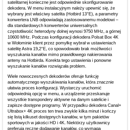
satelitarnej konieczne jest odpowiednie skonfigurowanie
dekodera. W menu instalacyjnym należy upewnić się, że
wybrany jest właściwy satelita (Hotbird 13°E), a parametry
konwertera LNB odpowiadają zastosowanemu modelowi –
dla standardowych konwerterów uniwersalnych
częstotliwość heterodyny dolnej wynosi 9750 MHz, a górnej
10600 MHz. Podczas konfiguracji dekodera Polsat Box 4K
w Wołominie klient przez pomyłkę wybrał w ustawieniach
satelitę Astra 19,2°E, co spowodowało brak możliwości
wyszukania kanałów mimo prawidłowego nakierowania
anteny na Hotbirda. Korekta tego ustawienia i ponowne
wyszukanie kanałów rozwiązała problem.
Wiele nowoczesnych dekoderów oferuje funkcję
automatycznego wyszukiwania kanałów, która znacznie
ułatwia proces konfiguracji. Wystarczy uruchomić
odpowiednią opcję w menu, a urządzenie przeskanuje
wszystkie transpondery aktywne na danym satelicie i
zapisze dostępne programy. W przypadku dekodera Canal+
Ultrabox+ 4K proces ten trwa zwykle kilka minut i kończy
się listą kilkuset dostępnych kanałów, w tym pakietów
sportowych w jakości HD i 4K. Niektórzy użytkownicy
preferują ręczne dodawanie kanałów, co wymaga