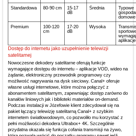
Standardowa
80-90 cm
15-17
Średnia
Typowe
dB
gospoda
domowe
Premium
100-120
17-20
Wysoka
Transmis
cm
dB
sportowe
wymaga
aplikacje
Dostęp do internetu jako uzupełnienie telewizji
satelitarnej
Nowoczesne dekodery satelitarne oferują funkcje
wymagające dostępu do internetu – aplikacje VOD, wideo na
żądanie, elektroniczny przewodnik programowy czy
możliwość nagrywania na dysk sieciowy. Canal+ oferuje
własne usługi internetowe, które można połączyć z
abonamentem satelitarnym, zapewniając dostęp zarówno do
kanałów liniowych jak i biblioteki materiałów on-demand.
Podczas instalacji w Józefowie klient zdecydował się na
pakiet łączący telewizję satelitarną Canal+ z szybkim
internetem światłowodowym, co pozwoliło mu korzystać z
pełni możliwości dekodera Ultrabox+ 4K. Szczególnie
przydatna okazała się funkcja cofania transmisji na żywo,
która pozwala wrócić do początku programu nawet jeśli