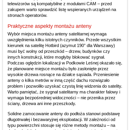
telewizorów są kompatybilne z modułami CAM – przed
zakupem warto sprawdzić listę wspieranych urządzeń na
stronach operatorów.
Praktyczne aspekty montażu anteny
Wybór miejsca montażu anteny satelitarnej wymaga
uwzględnienia kilku istotnych czynników. Przede wszystkim
kierunek na satelitę Hotbird (azymut 190° dla Warszawy)
musi być wolny od przeszkód – drzew, budynków czy
innych konstrukcji, które mogłyby blokować sygnał.
Podczas oględzin lokalizacji w Podkowie Leśnej okazało się,
że planowane miejsce montażu było zasłonięte przez
wysokie drzewa rosnące na działce sąsiada. Przeniesienie
anteny o kilka metrów w inną część dachu rozwiązało
problem i pozwoliło uzyskać czystą linię widzenia do satelity.
Warto pamiętać, że sygnał satelitarny ma charakter falowy i
wymaga bezpośredniej widoczności – nie przenika przez
ściany, drzewa ani inne przeszkody.
Solidne zamocowanie anteny do podłoża stanowi podstawę
długotrwałej i bezawaryjnej eksploatacji. W zależności od
typu powierzchni stosuje się różne metody montażu – na