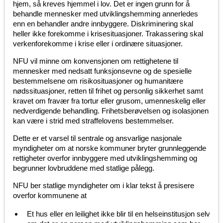
hjem, så kreves hjemmel i lov. Det er ingen grunn for å
behandle mennesker med utviklingshemming annerledes
enn en behandler andre innbyggere. Diskriminering skal
heller ikke forekomme i krisesituasjoner. Trakassering skal
verkenforekomme i krise eller i ordinære situasjoner.
NFU vil minne om konvensjonen om rettighetene til
mennesker med nedsatt funksjonsevne og de spesielle
bestemmelsene om risikosituasjoner og humanitære
nødssituasjoner, retten til frihet og personlig sikkerhet samt
kravet om fravær fra tortur eller grusom, umenneskelig eller
nedverdigende behandling. Frihetsberøvelsen og isolasjonen
kan være i strid med straffelovens bestemmelser.
Dette er et varsel til sentrale og ansvarlige nasjonale
myndigheter om at norske kommuner bryter grunnleggende
rettigheter overfor innbyggere med utviklingshemming og
begrunner lovbruddene med statlige pålegg.
NFU ber statlige myndigheter om i klar tekst å presisere
overfor kommunene at
Et hus eller en leilighet ikke blir til en helseinstitusjon selv