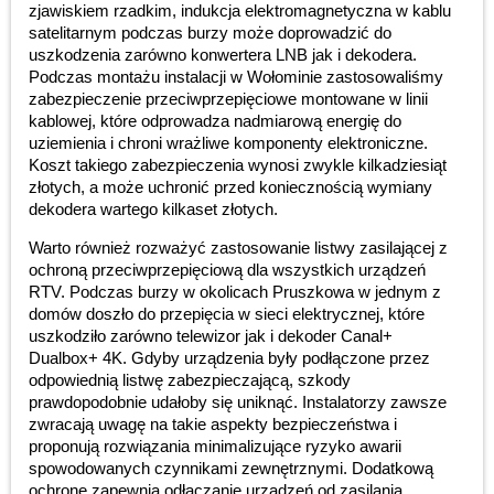
zjawiskiem rzadkim, indukcja elektromagnetyczna w kablu
satelitarnym podczas burzy może doprowadzić do
uszkodzenia zarówno konwertera LNB jak i dekodera.
Podczas montażu instalacji w Wołominie zastosowaliśmy
zabezpieczenie przeciwprzepięciowe montowane w linii
kablowej, które odprowadza nadmiarową energię do
uziemienia i chroni wrażliwe komponenty elektroniczne.
Koszt takiego zabezpieczenia wynosi zwykle kilkadziesiąt
złotych, a może uchronić przed koniecznością wymiany
dekodera wartego kilkaset złotych.
Warto również rozważyć zastosowanie listwy zasilającej z
ochroną przeciwprzepięciową dla wszystkich urządzeń
RTV. Podczas burzy w okolicach Pruszkowa w jednym z
domów doszło do przepięcia w sieci elektrycznej, które
uszkodziło zarówno telewizor jak i dekoder Canal+
Dualbox+ 4K. Gdyby urządzenia były podłączone przez
odpowiednią listwę zabezpieczającą, szkody
prawdopodobnie udałoby się uniknąć. Instalatorzy zawsze
zwracają uwagę na takie aspekty bezpieczeństwa i
proponują rozwiązania minimalizujące ryzyko awarii
spowodowanych czynnikami zewnętrznymi. Dodatkową
ochronę zapewnia odłączanie urządzeń od zasilania