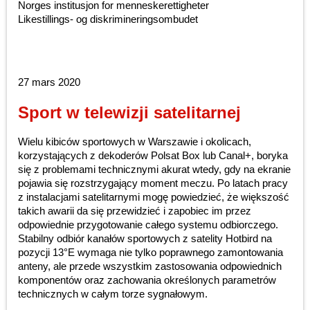
Norges institusjon for menneskerettigheter
Likestillings- og diskrimineringsombudet
27 mars 2020
Sport w telewizji satelitarnej
Wielu kibiców sportowych w Warszawie i okolicach,
korzystających z dekoderów Polsat Box lub Canal+, boryka
się z problemami technicznymi akurat wtedy, gdy na ekranie
pojawia się rozstrzygający moment meczu. Po latach pracy
z instalacjami satelitarnymi mogę powiedzieć, że większość
takich awarii da się przewidzieć i zapobiec im przez
odpowiednie przygotowanie całego systemu odbiorczego.
Stabilny odbiór kanałów sportowych z satelity Hotbird na
pozycji 13°E wymaga nie tylko poprawnego zamontowania
anteny, ale przede wszystkim zastosowania odpowiednich
komponentów oraz zachowania określonych parametrów
technicznych w całym torze sygnałowym.