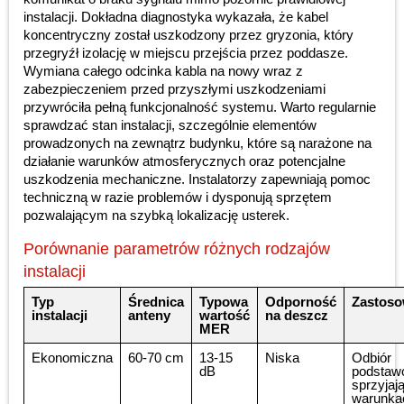
instalacji. Dokładna diagnostyka wykazała, że kabel
koncentryczny został uszkodzony przez gryzonia, który
przegryźł izolację w miejscu przejścia przez poddasze.
Wymiana całego odcinka kabla na nowy wraz z
zabezpieczeniem przed przyszłymi uszkodzeniami
przywróciła pełną funkcjonalność systemu. Warto regularnie
sprawdzać stan instalacji, szczególnie elementów
prowadzonych na zewnątrz budynku, które są narażone na
działanie warunków atmosferycznych oraz potencjalne
uszkodzenia mechaniczne. Instalatorzy zapewniają pomoc
techniczną w razie problemów i dysponują sprzętem
pozwalającym na szybką lokalizację usterek.
Porównanie parametrów różnych rodzajów
instalacji
Typ
Średnica
Typowa
Odporność
Zastoso
instalacji
anteny
wartość
na deszcz
MER
Ekonomiczna
60-70 cm
13-15
Niska
Odbiór
dB
podstaw
sprzyjaj
warunka