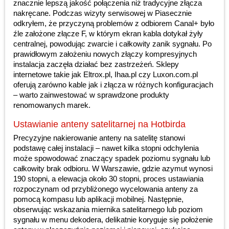
znacznie lepszą jakość połączenia niż tradycyjne złącza
nakręcane. Podczas wizyty serwisowej w Piasecznie
odkryłem, że przyczyną problemów z odbiorem Canal+ było
źle założone złącze F, w którym ekran kabla dotykał żyły
centralnej, powodując zwarcie i całkowity zanik sygnału. Po
prawidłowym założeniu nowych złączy kompresyjnych
instalacja zaczęła działać bez zastrzeżeń. Sklepy
internetowe takie jak Eltrox.pl, Ihaa.pl czy Luxon.com.pl
oferują zarówno kable jak i złącza w różnych konfiguracjach
– warto zainwestować w sprawdzone produkty
renomowanych marek.
Ustawianie anteny satelitarnej na Hotbirda
Precyzyjne nakierowanie anteny na satelitę stanowi
podstawę całej instalacji – nawet kilka stopni odchylenia
może spowodować znaczący spadek poziomu sygnału lub
całkowity brak odbioru. W Warszawie, gdzie azymut wynosi
190 stopni, a elewacja około 30 stopni, proces ustawiania
rozpoczynam od przybliżonego wycelowania anteny za
pomocą kompasu lub aplikacji mobilnej. Następnie,
obserwując wskazania miernika satelitarnego lub poziom
sygnału w menu dekodera, delikatnie koryguje się położenie