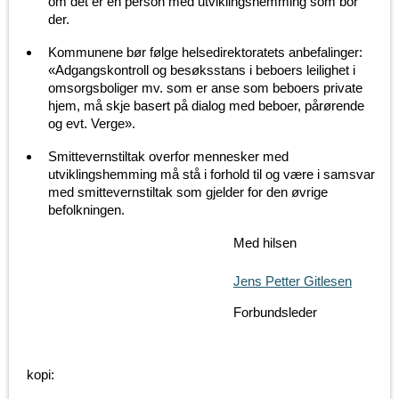
om det er en person med utviklingshemming som bor
der.
Kommunene bør følge helsedirektoratets anbefalinger:
«Adgangskontroll og besøksstans i beboers leilighet i
omsorgsboliger mv. som er anse som beboers private
hjem, må skje basert på dialog med beboer, pårørende
og evt. Verge».
Smittevernstiltak overfor mennesker med
utviklingshemming må stå i forhold til og være i samsvar
med smittevernstiltak som gjelder for den øvrige
befolkningen.
Med hilsen
Jens Petter Gitlesen
Forbundsleder
kopi: