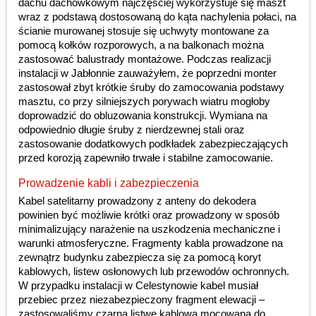
dachu dachówkowym najczęściej wykorzystuje się maszt
wraz z podstawą dostosowaną do kąta nachylenia połaci, na
ścianie murowanej stosuje się uchwyty montowane za
pomocą kołków rozporowych, a na balkonach można
zastosować balustrady montażowe. Podczas realizacji
instalacji w Jabłonnie zauważyłem, że poprzedni monter
zastosował zbyt krótkie śruby do zamocowania podstawy
masztu, co przy silniejszych porywach wiatru mogłoby
doprowadzić do obluzowania konstrukcji. Wymiana na
odpowiednio długie śruby z nierdzewnej stali oraz
zastosowanie dodatkowych podkładek zabezpieczających
przed korozją zapewniło trwałe i stabilne zamocowanie.
Prowadzenie kabli i zabezpieczenia
Kabel satelitarny prowadzony z anteny do dekodera
powinien być możliwie krótki oraz prowadzony w sposób
minimalizujący narażenie na uszkodzenia mechaniczne i
warunki atmosferyczne. Fragmenty kabla prowadzone na
zewnątrz budynku zabezpiecza się za pomocą koryt
kablowych, listew osłonowych lub przewodów ochronnych.
W przypadku instalacji w Celestynowie kabel musiał
przebiec przez niezabezpieczony fragment elewacji –
zastosowaliśmy czarną listwę kablową mocowaną do