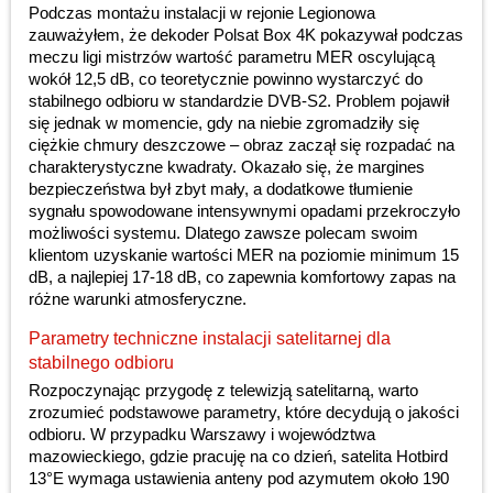
Podczas montażu instalacji w rejonie Legionowa
zauważyłem, że dekoder Polsat Box 4K pokazywał podczas
meczu ligi mistrzów wartość parametru MER oscylującą
wokół 12,5 dB, co teoretycznie powinno wystarczyć do
stabilnego odbioru w standardzie DVB-S2. Problem pojawił
się jednak w momencie, gdy na niebie zgromadziły się
ciężkie chmury deszczowe – obraz zaczął się rozpadać na
charakterystyczne kwadraty. Okazało się, że margines
bezpieczeństwa był zbyt mały, a dodatkowe tłumienie
sygnału spowodowane intensywnymi opadami przekroczyło
możliwości systemu. Dlatego zawsze polecam swoim
klientom uzyskanie wartości MER na poziomie minimum 15
dB, a najlepiej 17-18 dB, co zapewnia komfortowy zapas na
różne warunki atmosferyczne.
Parametry techniczne instalacji satelitarnej dla
stabilnego odbioru
Rozpoczynając przygodę z telewizją satelitarną, warto
zrozumieć podstawowe parametry, które decydują o jakości
odbioru. W przypadku Warszawy i województwa
mazowieckiego, gdzie pracuję na co dzień, satelita Hotbird
13°E wymaga ustawienia anteny pod azymutem około 190