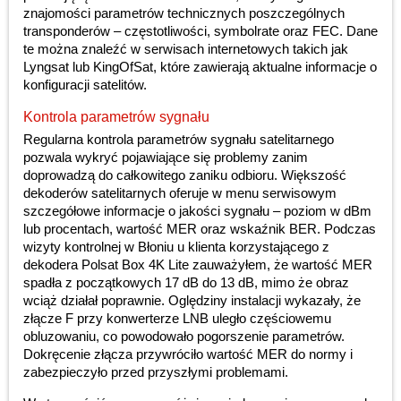
znajomości parametrów technicznych poszczególnych
transponderów – częstotliwości, symbolrate oraz FEC. Dane
te można znaleźć w serwisach internetowych takich jak
Lyngsat lub KingOfSat, które zawierają aktualne informacje o
konfiguracji satelitów.
Kontrola parametrów sygnału
Regularna kontrola parametrów sygnału satelitarnego
pozwala wykryć pojawiające się problemy zanim
doprowadzą do całkowitego zaniku odbioru. Większość
dekoderów satelitarnych oferuje w menu serwisowym
szczegółowe informacje o jakości sygnału – poziom w dBm
lub procentach, wartość MER oraz wskaźnik BER. Podczas
wizyty kontrolnej w Błoniu u klienta korzystającego z
dekodera Polsat Box 4K Lite zauważyłem, że wartość MER
spadła z początkowych 17 dB do 13 dB, mimo że obraz
wciąż działał poprawnie. Oględziny instalacji wykazały, że
złącze F przy konwerterze LNB uległo częściowemu
obluzowaniu, co powodowało pogorszenie parametrów.
Dokręcenie złącza przywróciło wartość MER do normy i
zabezpieczyło przed przyszłymi problemami.