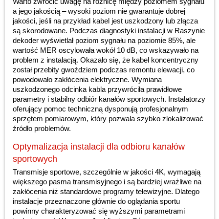
Warto zwrócić uwagę na różnicę między poziomem sygnału
a jego jakością – wysoki poziom nie gwarantuje dobrej
jakości, jeśli na przykład kabel jest uszkodzony lub złącza
są skorodowane. Podczas diagnostyki instalacji w Raszynie
dekoder wyświetlał poziom sygnału na poziomie 85%, ale
wartość MER oscylowała wokół 10 dB, co wskazywało na
problem z instalacją. Okazało się, że kabel koncentryczny
został przebity gwoździem podczas remontu elewacji, co
powodowało zakłócenia elektryczne. Wymiana
uszkodzonego odcinka kabla przywróciła prawidłowe
parametry i stabilny odbiór kanałów sportowych. Instalatorzy
oferujący pomoc techniczną dysponują profesjonalnym
sprzętem pomiarowym, który pozwala szybko zlokalizować
źródło problemów.
Optymalizacja instalacji dla odbioru kanałów
sportowych
Transmisje sportowe, szczególnie w jakości 4K, wymagają
większego pasma transmisyjnego i są bardziej wrażliwe na
zakłócenia niż standardowe programy telewizyjne. Dlatego
instalacje przeznaczone głównie do oglądania sportu
powinny charakteryzować się wyższymi parametrami