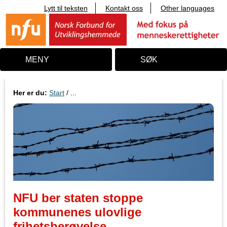
Lytt til teksten
Kontakt oss
Other languages
T
i
l
i
n
n
MENY
SØK
h
o
l
d
Her er du:
Start
/ ...
NFU ber staten stoppe
kommunenes ulovlige
frihetsberøvelse