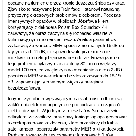
podatne na tłumienie przez krople deszczu, śnieg czy grad.
Zjawisko to nazywane jest "rain fade" i stanowi naturalną
przyczynę okresowych problemów z odbiorem. Podczas
intensywnych opadów w okolicach Józefowa klient
korzystający z dekodera Polsat Box Soundbox 4K
zauważył, że obraz zaczyna się rozpadać właśnie w
kulminacyjnym momencie meczu. Analiza parametrów
wykazała, że wartość MER spadła z normalnych 16 dB do
krytycznych 11 dB, co spowodowało przekroczenie
możliwości korekcji błędów w dekoderze. Rozwiązaniem
tego problemu była wymiana anteny 80 cm na większy
model 100 cm, co zwiększyło wzmocnienie o około 2 dB i
podniosło MER w warunkach bezdeszczowych do 18-19
dB, zapewniając tym samym większy margines
bezpieczeństwa.
Innym czynnikiem wpływającym na stabilność odbioru są
zakłócenia elektromagnetyczne pochodzące z urządzeń
elektronicznych. W jednym z mieszkań w Sochaczewie
odkryłem, że zasilacz impulsowy taniego laptopa generował
szerokopasmowe zakłócenia, które przenikały do kabla
satelitarnego i pogarszały parametry MER o kilka decybeli.
Problem rozwiązało zastosowanie ferrytowych filtrów