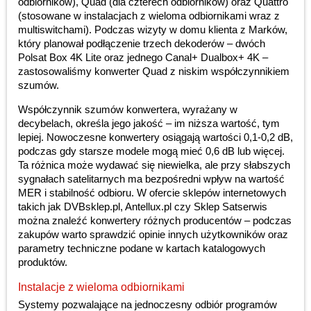
odbiorników), Quad (dla czterech odbiorników) oraz Quattro
(stosowane w instalacjach z wieloma odbiornikami wraz z
multiswitchami). Podczas wizyty w domu klienta z Marków,
który planował podłączenie trzech dekoderów – dwóch
Polsat Box 4K Lite oraz jednego Canal+ Dualbox+ 4K –
zastosowaliśmy konwerter Quad z niskim współczynnikiem
szumów.
Współczynnik szumów konwertera, wyrażany w
decybelach, określa jego jakość – im niższa wartość, tym
lepiej. Nowoczesne konwertery osiągają wartości 0,1-0,2 dB,
podczas gdy starsze modele mogą mieć 0,6 dB lub więcej.
Ta różnica może wydawać się niewielka, ale przy słabszych
sygnałach satelitarnych ma bezpośredni wpływ na wartość
MER i stabilność odbioru. W ofercie sklepów internetowych
takich jak DVBsklep.pl, Antellux.pl czy Sklep Satserwis
można znaleźć konwertery różnych producentów – podczas
zakupów warto sprawdzić opinie innych użytkowników oraz
parametry techniczne podane w kartach katalogowych
produktów.
Instalacje z wieloma odbiornikami
Systemy pozwalające na jednoczesny odbiór programów