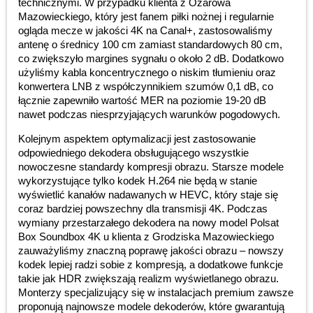
technicznymi. W przypadku klienta z Ożarowa
Mazowieckiego, który jest fanem piłki nożnej i regularnie
ogląda mecze w jakości 4K na Canal+, zastosowaliśmy
antenę o średnicy 100 cm zamiast standardowych 80 cm,
co zwiększyło margines sygnału o około 2 dB. Dodatkowo
użyliśmy kabla koncentrycznego o niskim tłumieniu oraz
konwertera LNB z współczynnikiem szumów 0,1 dB, co
łącznie zapewniło wartość MER na poziomie 19-20 dB
nawet podczas niesprzyjających warunków pogodowych.
Kolejnym aspektem optymalizacji jest zastosowanie
odpowiedniego dekodera obsługującego wszystkie
nowoczesne standardy kompresji obrazu. Starsze modele
wykorzystujące tylko kodek H.264 nie będą w stanie
wyświetlić kanałów nadawanych w HEVC, który staje się
coraz bardziej powszechny dla transmisji 4K. Podczas
wymiany przestarzałego dekodera na nowy model Polsat
Box Soundbox 4K u klienta z Grodziska Mazowieckiego
zauważyliśmy znaczną poprawę jakości obrazu – nowszy
kodek lepiej radzi sobie z kompresją, a dodatkowe funkcje
takie jak HDR zwiększają realizm wyświetlanego obrazu.
Monterzy specjalizujący się w instalacjach premium zawsze
proponują najnowsze modele dekoderów, które gwarantują