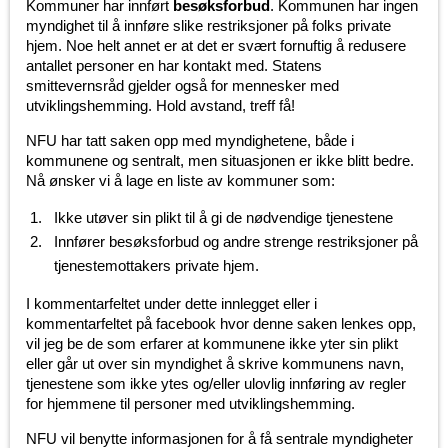
Kommuner har innført
besøksforbud
. Kommunen har ingen
myndighet til å innføre slike restriksjoner på folks private
hjem. Noe helt annet er at det er svært fornuftig å redusere
antallet personer en har kontakt med. Statens
smittevernsråd gjelder også for mennesker med
utviklingshemming. Hold avstand, treff få!
NFU har tatt saken opp med myndighetene, både i
kommunene og sentralt, men situasjonen er ikke blitt bedre.
Nå ønsker vi å lage en liste av kommuner som:
Ikke utøver sin plikt til å gi de nødvendige tjenestene
Innfører besøksforbud og andre strenge restriksjoner på
tjenestemottakers private hjem.
I kommentarfeltet under dette innlegget eller i
kommentarfeltet på facebook hvor denne saken lenkes opp,
vil jeg be de som erfarer at kommunene ikke yter sin plikt
eller går ut over sin myndighet å skrive kommunens navn,
tjenestene som ikke ytes og/eller ulovlig innføring av regler
for hjemmene til personer med utviklingshemming.
NFU vil benytte informasjonen for å få sentrale myndigheter