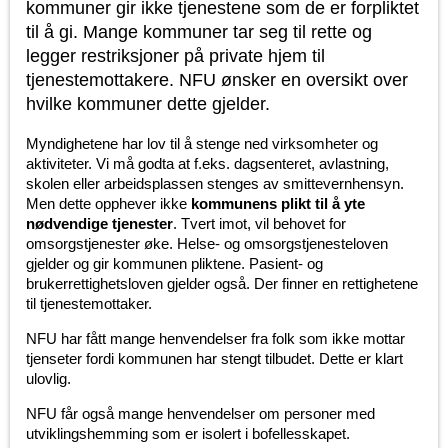
kommuner gir ikke tjenestene som de er forpliktet
til å gi. Mange kommuner tar seg til rette og
legger restriksjoner på private hjem til
tjenestemottakere. NFU ønsker en oversikt over
hvilke kommuner dette gjelder.
Myndighetene har lov til å stenge ned virksomheter og
aktiviteter. Vi må godta at f.eks. dagsenteret, avlastning,
skolen eller arbeidsplassen stenges av smittevernhensyn.
Men dette opphever ikke
kommunens plikt til å yte
nødvendige tjenester
. Tvert imot, vil behovet for
omsorgstjenester øke. Helse- og omsorgstjenesteloven
gjelder og gir kommunen pliktene. Pasient- og
brukerrettighetsloven gjelder også. Der finner en rettighetene
til tjenestemottaker.
NFU har fått mange henvendelser fra folk som ikke mottar
tjenseter fordi kommunen har stengt tilbudet. Dette er klart
ulovlig.
NFU får også mange henvendelser om personer med
utviklingshemming som er isolert i bofellesskapet.