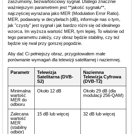
zaszumiony, bezwartościowy sygnał. Dlatego znacznie
ważniejszym parametrem jest **jakość sygnału**,
najczęściej wyrażana jako MER (Modulation Error Ratio).
MER, podawany w decybelach (dB), informuje nas o tym,
jak "czysty" jest sygnał i jak bardzo różni się od idealnego
wzorca. Im wyższa wartość MER, tym lepiej. To właśnie od
tego parametru zależy, czy obraz będzie stabilny, czy też
będzie się rwał przy gorszej pogodzie.
Aby dać Ci pełniejszy obraz, przygotowałem małe
porównanie wymagań dla telewizji satelitarnej i naziemnej.
Parametr
Telewizja
Naziemna
Satelitarna (DVB-
Telewizja Cyfrowa
S2)
(DVB-T2)
Minimalna
Około 12 dB
Około 29 dB (dla
wartość
modulacji 256-QAM)
MER do
odbioru
Zalecana
15 dB lub więcej
32 dB lub więcej
wartość
MER
(stabilny
odbiór)