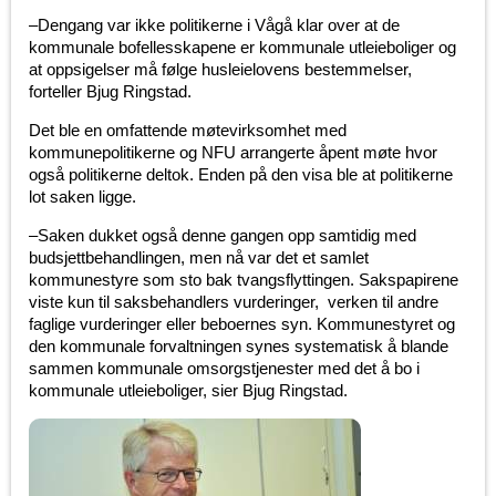
–Dengang var ikke politikerne i Vågå klar over at de
kommunale bofellesskapene er kommunale utleieboliger og
at oppsigelser må følge husleielovens bestemmelser,
forteller Bjug Ringstad.
Det ble en omfattende møtevirksomhet med
kommunepolitikerne og NFU arrangerte åpent møte hvor
også politikerne deltok. Enden på den visa ble at politikerne
lot saken ligge.
–Saken dukket også denne gangen opp samtidig med
budsjettbehandlingen, men nå var det et samlet
kommunestyre som sto bak tvangsflyttingen. Sakspapirene
viste kun til saksbehandlers vurderinger, verken til andre
faglige vurderinger eller beboernes syn. Kommunestyret og
den kommunale forvaltningen synes systematisk å blande
sammen kommunale omsorgstjenester med det å bo i
kommunale utleieboliger, sier Bjug Ringstad.