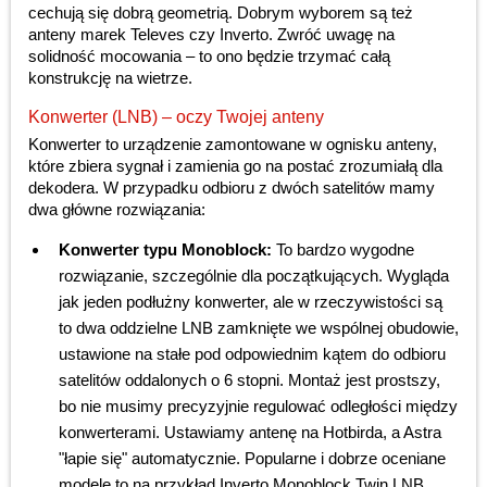
cechują się dobrą geometrią. Dobrym wyborem są też
anteny marek Televes czy Inverto. Zwróć uwagę na
solidność mocowania – to ono będzie trzymać całą
konstrukcję na wietrze.
Konwerter (LNB) – oczy Twojej anteny
Konwerter to urządzenie zamontowane w ognisku anteny,
które zbiera sygnał i zamienia go na postać zrozumiałą dla
dekodera. W przypadku odbioru z dwóch satelitów mamy
dwa główne rozwiązania:
Konwerter typu Monoblock:
To bardzo wygodne
rozwiązanie, szczególnie dla początkujących. Wygląda
jak jeden podłużny konwerter, ale w rzeczywistości są
to dwa oddzielne LNB zamknięte we wspólnej obudowie,
ustawione na stałe pod odpowiednim kątem do odbioru
satelitów oddalonych o 6 stopni. Montaż jest prostszy,
bo nie musimy precyzyjnie regulować odległości między
konwerterami. Ustawiamy antenę na Hotbirda, a Astra
"łapie się" automatycznie. Popularne i dobrze oceniane
modele to na przykład Inverto Monoblock Twin LNB