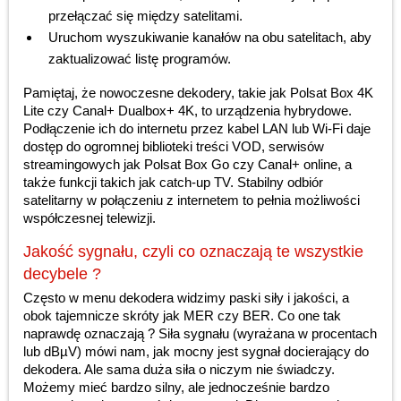
przełączać się między satelitami.
Uruchom wyszukiwanie kanałów na obu satelitach, aby
zaktualizować listę programów.
Pamiętaj, że nowoczesne dekodery, takie jak Polsat Box 4K
Lite czy Canal+ Dualbox+ 4K, to urządzenia hybrydowe.
Podłączenie ich do internetu przez kabel LAN lub Wi-Fi daje
dostęp do ogromnej biblioteki treści VOD, serwisów
streamingowych jak Polsat Box Go czy Canal+ online, a
także funkcji takich jak catch-up TV. Stabilny odbiór
satelitarny w połączeniu z internetem to pełnia możliwości
współczesnej telewizji.
Jakość sygnału, czyli co oznaczają te wszystkie
decybele ?
Często w menu dekodera widzimy paski siły i jakości, a
obok tajemnicze skróty jak MER czy BER. Co one tak
naprawdę oznaczają ? Siła sygnału (wyrażana w procentach
lub dBµV) mówi nam, jak mocny jest sygnał docierający do
dekodera. Ale sama duża siła o niczym nie świadczy.
Możemy mieć bardzo silny, ale jednocześnie bardzo