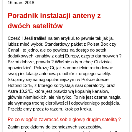
16 mars 2018
Poradnik instalacji anteny z
dwóch satelitów
Cześć ! Jeśli trafiłeś na ten artykuł, to pewnie tak jak ja,
lubisz mieć wybór. Standardowy pakiet z Polsat Box czy
Canal+ to jedno, ale co powiesz na dostęp do setek
dodatkowych kanałów z całej Europy, często darmowych ?
Brzmi dobrze, prawda ? Właśnie o tym chcę Ci dzisiaj
opowiedzieć. Pokażę Ci, jak samodzielnie rozbudować
swoją instalację antenową o odbiór z drugiego satelity.
Skupimy się na najpopularniejszym w Polsce duecie:
Hotbird 13°E, z którego korzystają nasi operatorzy, oraz
Astra 19.2°E, która jest prawdziwą kopalnią kanałów,
głównie niemieckich, ale nie tylko. To nie jest czarna magia,
ale wymaga trochę cierpliwości i odpowiedniego podejścia.
Przejdziemy przez to razem, krok po kroku.
Po co w ogóle zawracać sobie głowę drugim satelitą ?
Zanim przejdziemy do technicznych szczegółów,