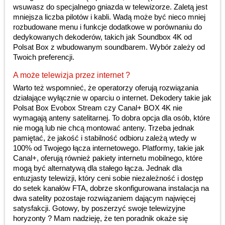
wsuwasz do specjalnego gniazda w telewizorze. Zaletą jest
mniejsza liczba pilotów i kabli. Wadą może być nieco mniej
rozbudowane menu i funkcje dodatkowe w porównaniu do
dedykowanych dekoderów, takich jak Soundbox 4K od
Polsat Box z wbudowanym soundbarem. Wybór zależy od
Twoich preferencji.
A może telewizja przez internet ?
Warto też wspomnieć, że operatorzy oferują rozwiązania
działające wyłącznie w oparciu o internet. Dekodery takie jak
Polsat Box Evobox Stream czy Canal+ BOX 4K nie
wymagają anteny satelitarnej. To dobra opcja dla osób, które
nie mogą lub nie chcą montować anteny. Trzeba jednak
pamiętać, że jakość i stabilność odbioru zależą wtedy w
100% od Twojego łącza internetowego. Platformy, takie jak
Canal+, oferują również pakiety internetu mobilnego, które
mogą być alternatywą dla stałego łącza. Jednak dla
entuzjasty telewizji, który ceni sobie niezależność i dostęp
do setek kanałów FTA, dobrze skonfigurowana instalacja na
dwa satelity pozostaje rozwiązaniem dającym najwięcej
satysfakcji. Gotowy, by poszerzyć swoje telewizyjne
horyzonty ? Mam nadzieję, że ten poradnik okaże się