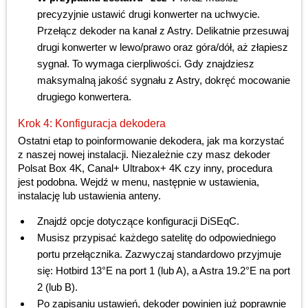
precyzyjnie ustawić drugi konwerter na uchwycie.
Przełącz dekoder na kanał z Astry. Delikatnie przesuwaj
drugi konwerter w lewo/prawo oraz góra/dół, aż złapiesz
sygnał. To wymaga cierpliwości. Gdy znajdziesz
maksymalną jakość sygnału z Astry, dokręć mocowanie
drugiego konwertera.
Krok 4: Konfiguracja dekodera
Ostatni etap to poinformowanie dekodera, jak ma korzystać
z naszej nowej instalacji. Niezależnie czy masz dekoder
Polsat Box 4K, Canal+ Ultrabox+ 4K czy inny, procedura
jest podobna. Wejdź w menu, następnie w ustawienia,
instalację lub ustawienia anteny.
Znajdź opcje dotyczące konfiguracji DiSEqC.
Musisz przypisać każdego satelitę do odpowiedniego
portu przełącznika. Zazwyczaj standardowo przyjmuje
się: Hotbird 13°E na port 1 (lub A), a Astra 19.2°E na port
2 (lub B).
Po zapisaniu ustawień, dekoder powinien już poprawnie