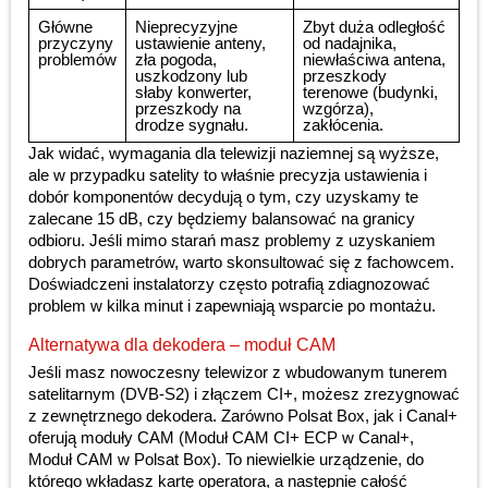
Główne
Nieprecyzyjne
Zbyt duża odległość
przyczyny
ustawienie anteny,
od nadajnika,
problemów
zła pogoda,
niewłaściwa antena,
uszkodzony lub
przeszkody
słaby konwerter,
terenowe (budynki,
przeszkody na
wzgórza),
drodze sygnału.
zakłócenia.
Jak widać, wymagania dla telewizji naziemnej są wyższe,
ale w przypadku satelity to właśnie precyzja ustawienia i
dobór komponentów decydują o tym, czy uzyskamy te
zalecane 15 dB, czy będziemy balansować na granicy
odbioru. Jeśli mimo starań masz problemy z uzyskaniem
dobrych parametrów, warto skonsultować się z fachowcem.
Doświadczeni instalatorzy często potrafią zdiagnozować
problem w kilka minut i zapewniają wsparcie po montażu.
Alternatywa dla dekodera – moduł CAM
Jeśli masz nowoczesny telewizor z wbudowanym tunerem
satelitarnym (DVB-S2) i złączem CI+, możesz zrezygnować
z zewnętrznego dekodera. Zarówno Polsat Box, jak i Canal+
oferują moduły CAM (Moduł CAM CI+ ECP w Canal+,
Moduł CAM w Polsat Box). To niewielkie urządzenie, do
którego wkładasz kartę operatora, a następnie całość