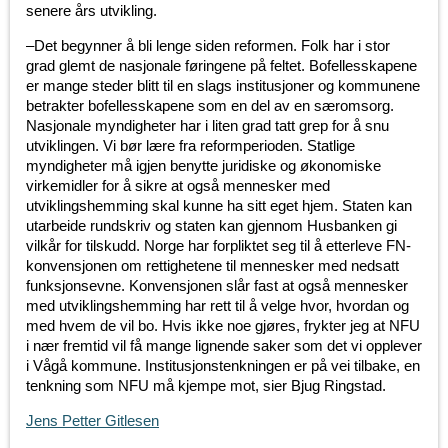
senere års utvikling.
–Det begynner å bli lenge siden reformen. Folk har i stor
grad glemt de nasjonale føringene på feltet. Bofellesskapene
er mange steder blitt til en slags institusjoner og kommunene
betrakter bofellesskapene som en del av en særomsorg.
Nasjonale myndigheter har i liten grad tatt grep for å snu
utviklingen. Vi bør lære fra reformperioden. Statlige
myndigheter må igjen benytte juridiske og økonomiske
virkemidler for å sikre at også mennesker med
utviklingshemming skal kunne ha sitt eget hjem. Staten kan
utarbeide rundskriv og staten kan gjennom Husbanken gi
vilkår for tilskudd. Norge har forpliktet seg til å etterleve FN-
konvensjonen om rettighetene til mennesker med nedsatt
funksjonsevne. Konvensjonen slår fast at også mennesker
med utviklingshemming har rett til å velge hvor, hvordan og
med hvem de vil bo. Hvis ikke noe gjøres, frykter jeg at NFU
i nær fremtid vil få mange lignende saker som det vi opplever
i Vågå kommune. Institusjonstenkningen er på vei tilbake, en
tenkning som NFU må kjempe mot, sier Bjug Ringstad.
Jens Petter Gitlesen