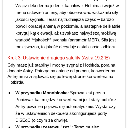
Włącz dekoder na jeden z kanałów z Hotbirda i wejdź w
menu ustawień anteny, aby obserwować wskaźniki siły i
jakości sygnału. Teraz najtrudniejsza część – bardzo
powoli obracaj anteną w poziomie, a następnie delikatnie
koryguj kąt elewacji, aż uzyskasz najwyższą możliwą
wartość **jakości** sygnału (parametr MER). Siła jest
mniej ważna, to jakość decyduje o stabilności odbioru.
Krok 3: Ustawienie drugiego satelity (Astra 19.2°E)
Gdy masz już stabilny i mocny sygnał z Hotbirda, pora na
dodanie Astry. Patrząc na antenę od przodu, konwerter na
Astrę musi znajdować się po lewej stronie konwertera na
Hotbirda.
W przypadku Monoblocka:
Sprawa jest prosta.
Ponieważ kąt między konwerterami jest stały, odbiór z
Astry powinien pojawić się automatycznie. Wystarczy,
że w ustawieniach dekodera skonfigurujesz porty
DiSEqC (o czym za chwilę).
W przypadku zestawu "zez":
Teraz musisz