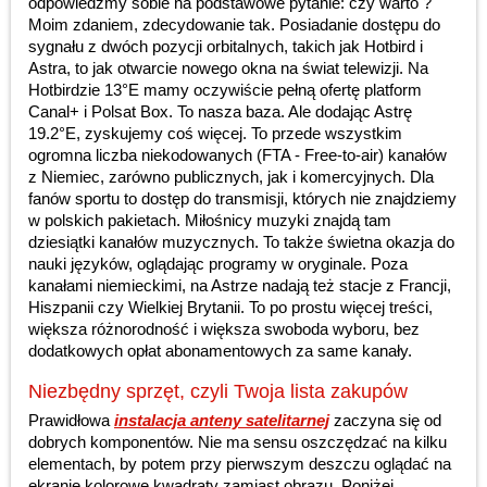
odpowiedzmy sobie na podstawowe pytanie: czy warto ?
Moim zdaniem, zdecydowanie tak. Posiadanie dostępu do
sygnału z dwóch pozycji orbitalnych, takich jak Hotbird i
Astra, to jak otwarcie nowego okna na świat telewizji. Na
Hotbirdzie 13°E mamy oczywiście pełną ofertę platform
Canal+ i Polsat Box. To nasza baza. Ale dodając Astrę
19.2°E, zyskujemy coś więcej. To przede wszystkim
ogromna liczba niekodowanych (FTA - Free-to-air) kanałów
z Niemiec, zarówno publicznych, jak i komercyjnych. Dla
fanów sportu to dostęp do transmisji, których nie znajdziemy
w polskich pakietach. Miłośnicy muzyki znajdą tam
dziesiątki kanałów muzycznych. To także świetna okazja do
nauki języków, oglądając programy w oryginale. Poza
kanałami niemieckimi, na Astrze nadają też stacje z Francji,
Hiszpanii czy Wielkiej Brytanii. To po prostu więcej treści,
większa różnorodność i większa swoboda wyboru, bez
dodatkowych opłat abonamentowych za same kanały.
Niezbędny sprzęt, czyli Twoja lista zakupów
Prawidłowa
instalacja anteny satelitarnej
zaczyna się od
dobrych komponentów. Nie ma sensu oszczędzać na kilku
elementach, by potem przy pierwszym deszczu oglądać na
ekranie kolorowe kwadraty zamiast obrazu. Poniżej