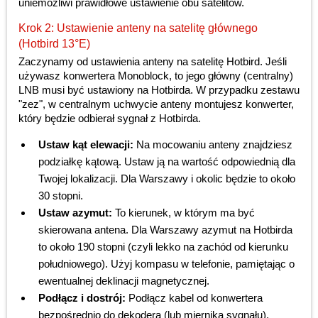
uniemożliwi prawidłowe ustawienie obu satelitów.
Krok 2: Ustawienie anteny na satelitę głównego
(Hotbird 13°E)
Zaczynamy od ustawienia anteny na satelitę Hotbird. Jeśli
używasz konwertera Monoblock, to jego główny (centralny)
LNB musi być ustawiony na Hotbirda. W przypadku zestawu
"zez", w centralnym uchwycie anteny montujesz konwerter,
który będzie odbierał sygnał z Hotbirda.
Ustaw kąt elewacji:
Na mocowaniu anteny znajdziesz
podziałkę kątową. Ustaw ją na wartość odpowiednią dla
Twojej lokalizacji. Dla Warszawy i okolic będzie to około
30 stopni.
Ustaw azymut:
To kierunek, w którym ma być
skierowana antena. Dla Warszawy azymut na Hotbirda
to około 190 stopni (czyli lekko na zachód od kierunku
południowego). Użyj kompasu w telefonie, pamiętając o
ewentualnej deklinacji magnetycznej.
Podłącz i dostrój:
Podłącz kabel od konwertera
bezpośrednio do dekodera (lub miernika sygnału).