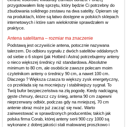
przygotowałem listę sprzętu, który będzie Ci potrzebny do
zbudowania solidnego zestawu na dwa satelity. Opieram się
na produktach, które są łatwo dostępne w polskich sklepach
internetowych i które sam wielokrotnie sprawdzałem w
praktyce.
Antena satelitarna – rozmiar ma znaczenie
Podstawą jest oczywiście antena, potocznie nazywana
talerzem. Do odbioru sygnału z dwóch satelitów oddalonych
od siebie o 6 stopni (jak Hotbird i Astra) potrzebujemy anteny
o nieco większej średnicy niż standardowa. Absolutne
minimum to 80 cm, ale osobiście zawsze polecam moim
czytelnikom anteny o średnicy 90 cm, a nawet 100 cm.
Dlaczego ? Większa czasza to większy zysk energetyczny,
co przekłada się na mocniejszy i stabilniejszy sygnał. To
Twój bufor bezpieczeństwa na złą pogodę. Kiedy nadciągną
gęste chmury, deszcz czy śnieg, antena 90 cm zapewni
nieprzerwany odbiór, podczas gdy na mniejszej, 70 cm
antenie obraz może już zacząć się rwać. Warto
zainwestować w sprawdzonych producentów, takich jak
polska firma Corab, której anteny serii 900 czy 1000 są
wykonane z dobrej jakości stali malowanej proszkowo i