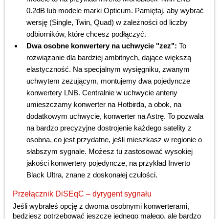
0.2dB lub modele marki Opticum. Pamiętaj, aby wybrać
wersję (Single, Twin, Quad) w zależności od liczby
odbiorników, które chcesz podłączyć.
Dwa osobne konwertery na uchwycie "zez":
To
rozwiązanie dla bardziej ambitnych, dające większą
elastyczność. Na specjalnym wysięgniku, zwanym
uchwytem zezującym, montujemy dwa pojedyncze
konwertery LNB. Centralnie w uchwycie anteny
umieszczamy konwerter na Hotbirda, a obok, na
dodatkowym uchwycie, konwerter na Astrę. To pozwala
na bardzo precyzyjne dostrojenie każdego satelity z
osobna, co jest przydatne, jeśli mieszkasz w regionie o
słabszym sygnale. Możesz tu zastosować wysokiej
jakości konwertery pojedyncze, na przykład Inverto
Black Ultra, znane z doskonałej czułości.
Przełącznik DiSEqC – dyrygent sygnału
Jeśli wybrałeś opcję z dwoma osobnymi konwerterami,
będziesz potrzebować jeszcze jednego małego, ale bardzo