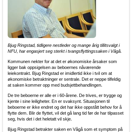
Bjug Ringstad, tidligere nestleder og mange årig tillitsvalgt i
NFU, har engasjert seg sterkt i tvangsflyttingssaken i Vågå.
Kommunen nekter for at det er økonomiske årsaker som
ligger bak oppsigelsen av beboernes nåværende
leiekontrakt. Bjug Ringstad er imidlertid ikke i tvil om at
økonomiske betraktninger er sentrale. Det er neppe tilfeldig
at saken kommer opp med budsjettbehandlingen.
De tre beboerne er alle er i 60-årene. De trives, er trygge og
kjente i sine leiligheter. En er svaksynt. Situasjonen til
beboerne er ikke endret og det har ikke oppstått behov for å
flytte dem. Blir de flyttet, vil det gå lang tid før de har tilpasset
seg, hvis det i det heletatt vil skje.
Bjug Ringstad betrakter saken en Vågå som et symptom på