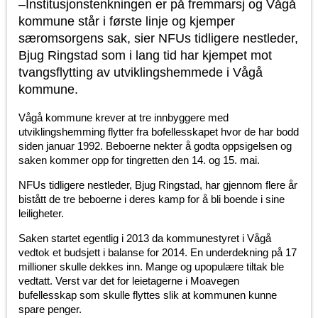
–Institusjonstenkningen er på fremmarsj og Vågå
kommune står i første linje og kjemper
særomsorgens sak, sier NFUs tidligere nestleder,
Bjug Ringstad som i lang tid har kjempet mot
tvangsflytting av utviklingshemmede i Vågå
kommune.
Vågå kommune krever at tre innbyggere med
utviklingshemming flytter fra bofellesskapet hvor de har bodd
siden januar 1992. Beboerne nekter å godta oppsigelsen og
saken kommer opp for tingretten den 14. og 15. mai.
NFUs tidligere nestleder, Bjug Ringstad, har gjennom flere år
bistått de tre beboerne i deres kamp for å bli boende i sine
leiligheter.
Saken startet egentlig i 2013 da kommunestyret i Vågå
vedtok et budsjett i balanse for 2014. En underdekning på 17
millioner skulle dekkes inn. Mange og upopulære tiltak ble
vedtatt. Verst var det for leietagerne i Moavegen
bufellesskap som skulle flyttes slik at kommunen kunne
spare penger.