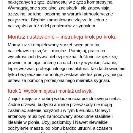
nakręcanych złącz, zainwestuj w złącza kompresyjne.
Wymagają one specjalnej zaciskarki, ale zapewniają
szczelne, solidne i odporne na warunki atmosferyczne
połączenie. Błędnie zamontowane złącze to jedno z
najczęstszych źródeł problemów z sygnałem.
Montaż i ustawienie – instrukcja krok po kroku
Mamy już skompletowany sprzęt, więc pora na
najciekawszą część – montaż. Pamiętaj, praca na
wysokościach bywa niebezpieczna. Jeśli nie czujesz się
pewnie, montując antenę na dachu czy wysokiej ścianie,
lepiej wezwać profesjonalnego instalatora. Taki fachowiec nie
tylko bezpiecznie zamontuje zestaw, ale też precyzyjnie go
ustawi za pomocą profesjonalnego miernika sygnału.
Krok 1: Wybór miejsca i montaż uchwytu
Znajdź miejsce z dobrą widocznością południowego nieba.
Żadne drzewa, budynki ani inne przeszkody nie mogą
zasłaniać antenie horyzontu w tym kierunku. Uchwyt
antenowy musi być zamocowany absolutnie stabilnie i
idealnie w pionie. Użyj poziomicy ! Nawet niewielkie
odchylenie masztu od pionu bardzo utrudni, a czasem