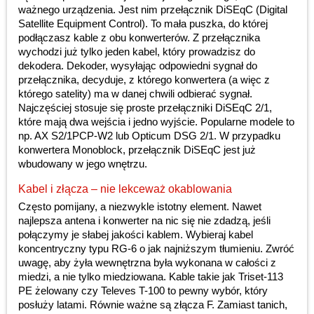
ważnego urządzenia. Jest nim przełącznik DiSEqC (Digital
Satellite Equipment Control). To mała puszka, do której
podłączasz kable z obu konwerterów. Z przełącznika
wychodzi już tylko jeden kabel, który prowadzisz do
dekodera. Dekoder, wysyłając odpowiedni sygnał do
przełącznika, decyduje, z którego konwertera (a więc z
którego satelity) ma w danej chwili odbierać sygnał.
Najczęściej stosuje się proste przełączniki DiSEqC 2/1,
które mają dwa wejścia i jedno wyjście. Popularne modele to
np. AX S2/1PCP-W2 lub Opticum DSG 2/1. W przypadku
konwertera Monoblock, przełącznik DiSEqC jest już
wbudowany w jego wnętrzu.
Kabel i złącza – nie lekceważ okablowania
Często pomijany, a niezwykle istotny element. Nawet
najlepsza antena i konwerter na nic się nie zdadzą, jeśli
połączymy je słabej jakości kablem. Wybieraj kabel
koncentryczny typu RG-6 o jak najniższym tłumieniu. Zwróć
uwagę, aby żyła wewnętrzna była wykonana w całości z
miedzi, a nie tylko miedziowana. Kable takie jak Triset-113
PE żelowany czy Televes T-100 to pewny wybór, który
posłuży latami. Równie ważne są złącza F. Zamiast tanich,