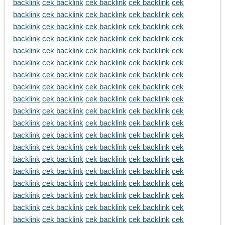
backlink
cek backlink
cek backlink
cek backlink
cek
backlink
cek backlink
cek backlink
cek backlink
cek
backlink
cek backlink
cek backlink
cek backlink
cek
backlink
cek backlink
cek backlink
cek backlink
cek
backlink
cek backlink
cek backlink
cek backlink
cek
backlink
cek backlink
cek backlink
cek backlink
cek
backlink
cek backlink
cek backlink
cek backlink
cek
backlink
cek backlink
cek backlink
cek backlink
cek
backlink
cek backlink
cek backlink
cek backlink
cek
backlink
cek backlink
cek backlink
cek backlink
cek
backlink
cek backlink
cek backlink
cek backlink
cek
backlink
cek backlink
cek backlink
cek backlink
cek
backlink
cek backlink
cek backlink
cek backlink
cek
backlink
cek backlink
cek backlink
cek backlink
cek
backlink
cek backlink
cek backlink
cek backlink
cek
backlink
cek backlink
cek backlink
cek backlink
cek
backlink
cek backlink
cek backlink
cek backlink
cek
backlink
cek backlink
cek backlink
cek backlink
cek
backlink
cek backlink
cek backlink
cek backlink
cek