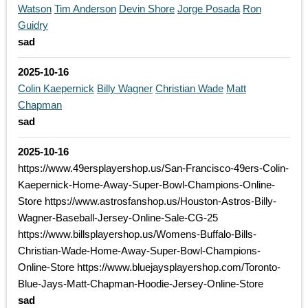
Watson
Tim Anderson
Devin Shore
Jorge Posada
Ron
Guidry
sad
2025-10-16
Colin Kaepernick
Billy Wagner
Christian Wade
Matt
Chapman
sad
2025-10-16
https://www.49ersplayershop.us/San-Francisco-49ers-Colin-
Kaepernick-Home-Away-Super-Bowl-Champions-Online-
Store https://www.astrosfanshop.us/Houston-Astros-Billy-
Wagner-Baseball-Jersey-Online-Sale-CG-25
https://www.billsplayershop.us/Womens-Buffalo-Bills-
Christian-Wade-Home-Away-Super-Bowl-Champions-
Online-Store https://www.bluejaysplayershop.com/Toronto-
Blue-Jays-Matt-Chapman-Hoodie-Jersey-Online-Store
sad