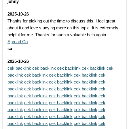
johny
2025-10-26
Thanks for picking out the time to discuss this, I feel great
about it and love studying more on this topic. It is extremely
helpful for me. Thanks for such a valuable help again.
Spread Co
sa
2025-10-26
cek backlink
cek backlink
cek backlink
cek backlink
cek
backlink
cek backlink
cek backlink
cek backlink
cek
backlink
cek backlink
cek backlink
cek backlink
cek
backlink
cek backlink
cek backlink
cek backlink
cek
backlink
cek backlink
cek backlink
cek backlink
cek
backlink
cek backlink
cek backlink
cek backlink
cek
backlink
cek backlink
cek backlink
cek backlink
cek
backlink
cek backlink
cek backlink
cek backlink
cek
backlink
cek backlink
cek backlink
cek backlink
cek