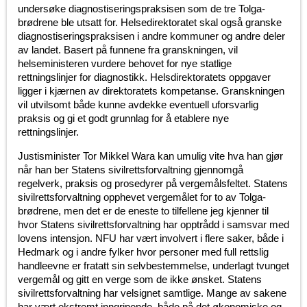
undersøke diagnostiseringspraksisen som de tre Tolga-
brødrene ble utsatt for. Helsedirektoratet skal også granske
diagnostiseringspraksisen i andre kommuner og andre deler
av landet. Basert på funnene fra granskningen, vil
helseministeren vurdere behovet for nye statlige
rettningslinjer for diagnostikk. Helsdirektoratets oppgaver
ligger i kjærnen av direktoratets kompetanse. Granskningen
vil utvilsomt både kunne avdekke eventuell uforsvarlig
praksis og gi et godt grunnlag for å etablere nye
rettningslinjer.
Justisminister Tor Mikkel Wara kan umulig vite hva han gjør
når han ber Statens sivilrettsforvaltning gjennomgå
regelverk, praksis og prosedyrer på vergemålsfeltet. Statens
sivilrettsforvaltning opphevet vergemålet for to av Tolga-
brødrene, men det er de eneste to tilfellene jeg kjenner til
hvor Statens sivilrettsforvaltning har opptrådd i samsvar med
lovens intensjon. NFU har vært involvert i flere saker, både i
Hedmark og i andre fylker hvor personer med full rettslig
handleevne er fratatt sin selvbestemmelse, underlagt tvunget
vergemål og gitt en verge som de ikke ønsket. Statens
sivilrettsforvaltning har velsignet samtlige. Mange av sakene
har vært ekstremt inngripende, både på det økonomiske og