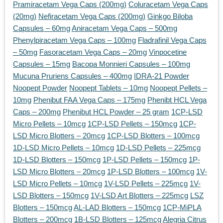
Pramiracetam Vega Caps (200mg)
Coluracetam Vega Caps
(20mg)
Nefiracetam Vega Caps (200mg)
Ginkgo Biloba
Capsules – 60mg
Aniracetam Vega Caps – 500mg
Phenylpiracetam Vega Caps – 100mg
Fladrafinil Vega Caps
– 50mg
Fasoracetam Vega Caps – 20mg
Vinpocetine
Capsules – 15mg
Bacopa Monnieri Capsules – 100mg
Mucuna Pruriens Capsules – 400mg
IDRA-21 Powder
Noopept Powder
Noopept Tablets – 10mg
Noopept Pellets –
10mg
Phenibut FAA Vega Caps – 175mg
Phenibt HCL Vega
Caps – 200mg
Phenibut HCL Powder – 25 gram
1CP-LSD
Micro Pellets – 10mcg
1CP-LSD Pellets – 150mcg
1CP-
LSD Micro Blotters – 20mcg
1CP-LSD Blotters – 100mcg
1D-LSD Micro Pellets – 10mcg
1D-LSD Pellets – 225mcg
1D-LSD Blotters – 150mcg
1P-LSD Pellets – 150mcg
1P-
LSD Micro Blotters – 20mcg
1P-LSD Blotters – 100mcg
1V-
LSD Micro Pellets – 10mcg
1V-LSD Pellets – 225mcg
1V-
LSD Blotters – 150mcg
1V-LSD Art Blotters – 225mcg
LSZ
Blotters – 150mcg
AL-LAD Blotters – 150mcg
1CP-MiPLA
Blotters – 200mcg
1B-LSD Blotters – 125mcg
Alegria Citrus