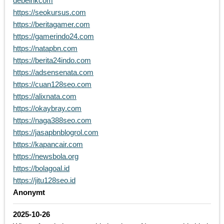
debelnkcom
https://seokursus.com
https://beritagamer.com
https://gamerindo24.com
https://natapbn.com
https://berita24indo.com
https://adsensenata.com
https://cuan128seo.com
https://alixnata.com
https://okaybray.com
https://naga388seo.com
https://jasapbnblogrol.com
https://kapancair.com
https://newsbola.org
https://bolagoal.id
https://jitu128seo.id
Anonymt
2025-10-26