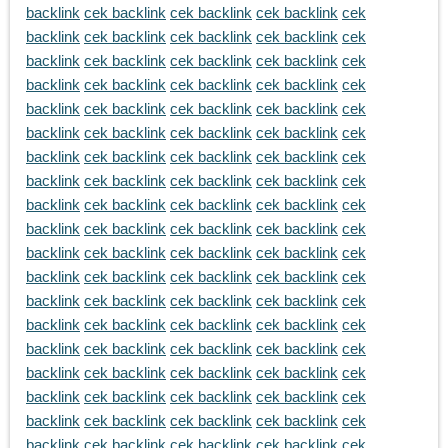
backlink
cek backlink
cek backlink
cek backlink
cek
backlink
cek backlink
cek backlink
cek backlink
cek
backlink
cek backlink
cek backlink
cek backlink
cek
backlink
cek backlink
cek backlink
cek backlink
cek
backlink
cek backlink
cek backlink
cek backlink
cek
backlink
cek backlink
cek backlink
cek backlink
cek
backlink
cek backlink
cek backlink
cek backlink
cek
backlink
cek backlink
cek backlink
cek backlink
cek
backlink
cek backlink
cek backlink
cek backlink
cek
backlink
cek backlink
cek backlink
cek backlink
cek
backlink
cek backlink
cek backlink
cek backlink
cek
backlink
cek backlink
cek backlink
cek backlink
cek
backlink
cek backlink
cek backlink
cek backlink
cek
backlink
cek backlink
cek backlink
cek backlink
cek
backlink
cek backlink
cek backlink
cek backlink
cek
backlink
cek backlink
cek backlink
cek backlink
cek
backlink
cek backlink
cek backlink
cek backlink
cek
backlink
cek backlink
cek backlink
cek backlink
cek
backlink
cek backlink
cek backlink
cek backlink
cek