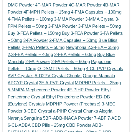
DMC Powder
4F-MAR Powder
4C-MAR Powder
4B-MAR
Powder
4F-MPH Pellets – 15mg
4-FMA Capsules – 130mg
4-FMA Pellets – 100mg
3-MMA Powder
3-MMA Crystal
3-
FPM Pellets – 50mg
3-FMA Powder
3-FMA Pellets – 50mg
Buy 3-FEA Pellets – 150mg
Buy 3-FEA Powder
3-FA Pellets
– 50mg
3-FA Powder
2-FMA Capsules – 50mg
Blue Bliss
Pellets
2-FMA Pellets – 50mg
Newphoria 2,3-FEA – 35mg
2,3-FEA Pellets – 40mg
2-FEA Pellets – 60mg
Buy Blue
Mandala
2-FA Powder
2-FA Pellets – 60mg
Pagoclone
Pellets – 10mg
O-DSMT Pellets – 50mg
4-CL-PVP Crystals
AVP Crystals
A-D2PV Crystal Chunks
Orange Mandala
APCYP Crystal
3F-A-PVP Crystal
MDPHP Pellets – 25mg
5-MMPA Mephedrene Powder
4F-PIHP Powder
Ethyl
Pentedrone Crystal
Ethyl Pentedrone Powder
ED-DB
(Eutylone) Crystals
MDPHP Powder (Freebase)
3-MEC
Powder
3-CEC Crystal
a-PiHP Crystal Chunks
Alegria
Naranja Sanguina
5BR-ADB-INACA Powder
7-ABF
7-ADD
6-CL-ADBA
CBD Pills - 25mg
CBD Powder
ADB-