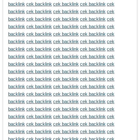
backlink
cek backlink
cek backlink
cek backlink
cek
backlink
cek backlink
cek backlink
cek backlink
cek
backlink
cek backlink
cek backlink
cek backlink
cek
backlink
cek backlink
cek backlink
cek backlink
cek
backlink
cek backlink
cek backlink
cek backlink
cek
backlink
cek backlink
cek backlink
cek backlink
cek
backlink
cek backlink
cek backlink
cek backlink
cek
backlink
cek backlink
cek backlink
cek backlink
cek
backlink
cek backlink
cek backlink
cek backlink
cek
backlink
cek backlink
cek backlink
cek backlink
cek
backlink
cek backlink
cek backlink
cek backlink
cek
backlink
cek backlink
cek backlink
cek backlink
cek
backlink
cek backlink
cek backlink
cek backlink
cek
backlink
cek backlink
cek backlink
cek backlink
cek
backlink
cek backlink
cek backlink
cek backlink
cek
backlink
cek backlink
cek backlink
cek backlink
cek
backlink
cek backlink
cek backlink
cek backlink
cek
backlink
cek backlink
cek backlink
cek backlink
cek
backlink
cek backlink
cek backlink
cek backlink
cek