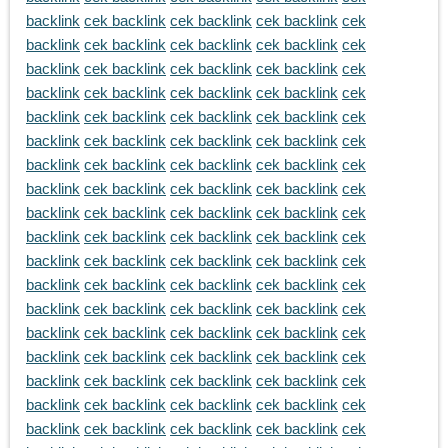
backlink
cek backlink
cek backlink
cek backlink
cek
backlink
cek backlink
cek backlink
cek backlink
cek
backlink
cek backlink
cek backlink
cek backlink
cek
backlink
cek backlink
cek backlink
cek backlink
cek
backlink
cek backlink
cek backlink
cek backlink
cek
backlink
cek backlink
cek backlink
cek backlink
cek
backlink
cek backlink
cek backlink
cek backlink
cek
backlink
cek backlink
cek backlink
cek backlink
cek
backlink
cek backlink
cek backlink
cek backlink
cek
backlink
cek backlink
cek backlink
cek backlink
cek
backlink
cek backlink
cek backlink
cek backlink
cek
backlink
cek backlink
cek backlink
cek backlink
cek
backlink
cek backlink
cek backlink
cek backlink
cek
backlink
cek backlink
cek backlink
cek backlink
cek
backlink
cek backlink
cek backlink
cek backlink
cek
backlink
cek backlink
cek backlink
cek backlink
cek
backlink
cek backlink
cek backlink
cek backlink
cek
backlink
cek backlink
cek backlink
cek backlink
cek