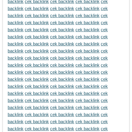
backlink
cek backlink
cek backlink
cek backlink
cek
backlink
cek backlink
cek backlink
cek backlink
cek
backlink
cek backlink
cek backlink
cek backlink
cek
backlink
cek backlink
cek backlink
cek backlink
cek
backlink
cek backlink
cek backlink
cek backlink
cek
backlink
cek backlink
cek backlink
cek backlink
cek
backlink
cek backlink
cek backlink
cek backlink
cek
backlink
cek backlink
cek backlink
cek backlink
cek
backlink
cek backlink
cek backlink
cek backlink
cek
backlink
cek backlink
cek backlink
cek backlink
cek
backlink
cek backlink
cek backlink
cek backlink
cek
backlink
cek backlink
cek backlink
cek backlink
cek
backlink
cek backlink
cek backlink
cek backlink
cek
backlink
cek backlink
cek backlink
cek backlink
cek
backlink
cek backlink
cek backlink
cek backlink
cek
backlink
cek backlink
cek backlink
cek backlink
cek
backlink
cek backlink
cek backlink
cek backlink
cek
backlink
cek backlink
cek backlink
cek backlink
cek
backlink
cek backlink
cek backlink
cek backlink
cek