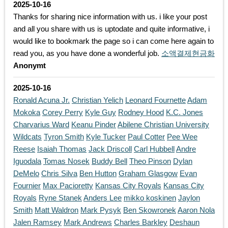
2025-10-16
Thanks for sharing nice information with us. i like your post
and all you share with us is uptodate and quite informative, i
would like to bookmark the page so i can come here again to
read you, as you have done a wonderful job.
소액결제현금화
Anonymt
2025-10-16
Ronald Acuna Jr.
Christian Yelich
Leonard Fournette
Adam
Mokoka
Corey Perry
Kyle Guy
Rodney Hood
K.C. Jones
Charvarius Ward
Keanu Pinder
Abilene Christian University
Wildcats
Tyron Smith
Kyle Tucker
Paul Cotter
Pee Wee
Reese
Isaiah Thomas
Jack Driscoll
Carl Hubbell
Andre
Iguodala
Tomas Nosek
Buddy Bell
Theo Pinson
Dylan
DeMelo
Chris Silva
Ben Hutton
Graham Glasgow
Evan
Fournier
Max Pacioretty
Kansas City Royals
Kansas City
Royals
Ryne Stanek
Anders Lee
mikko koskinen
Jaylon
Smith
Matt Waldron
Mark Pysyk
Ben Skowronek
Aaron Nola
Jalen Ramsey
Mark Andrews
Charles Barkley
Deshaun