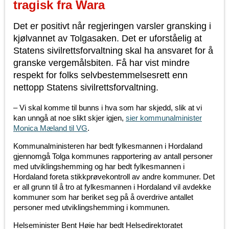
tragisk fra Wara
Det er positivt når regjeringen varsler gransking i
kjølvannet av Tolgasaken. Det er uforståelig at
Statens sivilrettsforvaltning skal ha ansvaret for å
granske vergemålsbiten. Få har vist mindre
respekt for folks selvbestemmelsesrett enn
nettopp Statens sivilrettsforvaltning.
– Vi skal komme til bunns i hva som har skjedd, slik at vi
kan unngå at noe slikt skjer igjen,
sier kommunalminister
Monica Mæland til VG
.
Kommunalministeren har bedt fylkesmannen i Hordaland
gjennomgå Tolga kommunes rapportering av antall personer
med utviklingshemming og har bedt fylkesmannen i
Hordaland foreta stikkprøvekontroll av andre kommuner. Det
er all grunn til å tro at fylkesmannen i Hordaland vil avdekke
kommuner som har beriket seg på å overdrive antallet
personer med utviklingshemming i kommunen.
Helseminister Bent Høie har bedt Helsedirektoratet