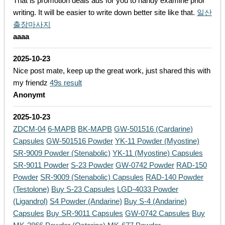
That is promotion deals ads for you to handy examine prior
writing. It will be easier to write down better site like that.
일산
출장마사지
aaaa
2025-10-23
Nice post mate, keep up the great work, just shared this with
my friendz
49s result
Anonymt
2025-10-23
ZDCM-04
6-MAPB
BK-MAPB
GW-501516 (Cardarine)
Capsules
GW-501516 Powder
YK-11 Powder (Myostine)
SR-9009 Powder (Stenabolic)
YK-11 (Myostine) Capsules
SR-9011 Powder
S-23 Powder
GW-0742 Powder
RAD-150
Powder
SR-9009 (Stenabolic) Capsules
RAD-140 Powder
(Testolone)
Buy S-23 Capsules
LGD-4033 Powder
(Ligandrol)
S4 Powder (Andarine)
Buy S-4 (Andarine)
Capsules
Buy SR-9011 Capsules
GW-0742 Capsules
Buy