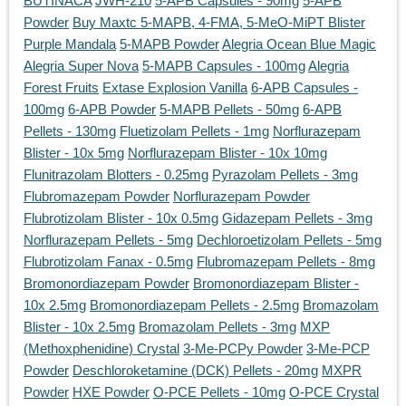
BUTINACA
JWH-210
5-APB Capsules - 90mg
5-APB
Powder
Buy Maxtc 5-MAPB, 4-FMA, 5-MeO-MiPT Blister
Purple Mandala
5-MAPB Powder
Alegria Ocean Blue Magic
Alegria Super Nova
5-MAPB Capsules - 100mg
Alegria
Forest Fruits
Extase Explosion Vanilla
6-APB Capsules -
100mg
6-APB Powder
5-MAPB Pellets - 50mg
6-APB
Pellets - 130mg
Fluetizolam Pellets - 1mg
Norflurazepam
Blister - 10x 5mg
Norflurazepam Blister - 10x 10mg
Flunitrazolam Blotters - 0.25mg
Pyrazolam Pellets - 3mg
Flubromazepam Powder
Norflurazepam Powder
Flubrotizolam Blister - 10x 0.5mg
Gidazepam Pellets - 3mg
Norflurazepam Pellets - 5mg
Dechloroetizolam Pellets - 5mg
Flubrotizolam Fanax - 0.5mg
Flubromazepam Pellets - 8mg
Bromonordiazepam Powder
Bromonordiazepam Blister -
10x 2.5mg
Bromonordiazepam Pellets - 2.5mg
Bromazolam
Blister - 10x 2.5mg
Bromazolam Pellets - 3mg
MXP
(Methoxphenidine) Crystal
3-Me-PCPy Powder
3-Me-PCP
Powder
Deschloroketamine (DCK) Pellets - 20mg
MXPR
Powder
HXE Powder
O-PCE Pellets - 10mg
O-PCE Crystal