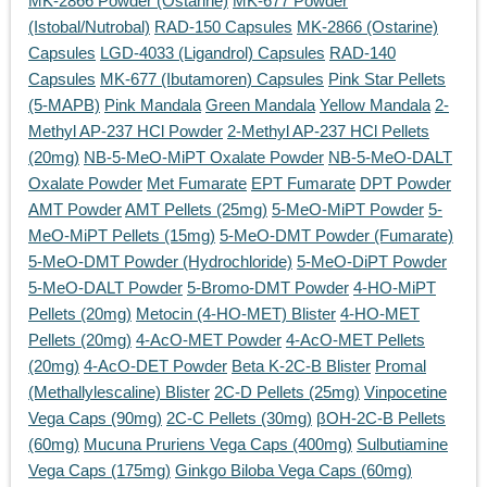
MK-2866 Powder (Ostarine)
MK-677 Powder
(Istobal/Nutrobal)
RAD-150 Capsules
MK-2866 (Ostarine)
Capsules
LGD-4033 (Ligandrol) Capsules
RAD-140
Capsules
MK-677 (Ibutamoren) Capsules
Pink Star Pellets
(5-MAPB)
Pink Mandala
Green Mandala
Yellow Mandala
2-
Methyl AP-237 HCl Powder
2-Methyl AP-237 HCl Pellets
(20mg)
NB-5-MeO-MiPT Oxalate Powder
NB-5-MeO-DALT
Oxalate Powder
Met Fumarate
EPT Fumarate
DPT Powder
AMT Powder
AMT Pellets (25mg)
5-MeO-MiPT Powder
5-
MeO-MiPT Pellets (15mg)
5-MeO-DMT Powder (Fumarate)
5-MeO-DMT Powder (Hydrochloride)
5-MeO-DiPT Powder
5-MeO-DALT Powder
5-Bromo-DMT Powder
4-HO-MiPT
Pellets (20mg)
Metocin (4-HO-MET) Blister
4-HO-MET
Pellets (20mg)
4-AcO-MET Powder
4-AcO-MET Pellets
(20mg)
4-AcO-DET Powder
Beta K-2C-B Blister
Promal
(Methallylescaline) Blister
2C-D Pellets (25mg)
Vinpocetine
Vega Caps (90mg)
2C-C Pellets (30mg)
βOH-2C-B Pellets
(60mg)
Mucuna Pruriens Vega Caps (400mg)
Sulbutiamine
Vega Caps (175mg)
Ginkgo Biloba Vega Caps (60mg)