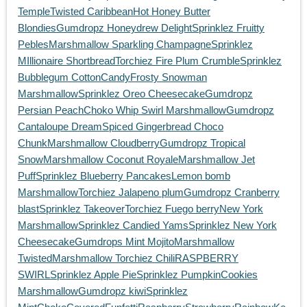
Temple
Twisted Caribbean
Hot Honey Butter
Blondies
Gumdropz Honeydrew Delight
Sprinklez Fruitty
Pebles
Marshmallow Sparkling Champagne
Sprinklez
MIllionaire Shortbread
Torchiez Fire Plum Crumble
Sprinklez
Bubblegum CottonCandy
Frosty Snowman
Marshmallow
Sprinklez Oreo Cheesecake
Gumdropz
Persian Peach
Choko Whip Swirl Marshmallow
Gumdropz
Cantaloupe Dream
Spiced Gingerbread Choco
Chunk
Marshmallow Cloudberry
Gumdropz Tropical
Snow
Marshmallow Coconut Royale
Marshmallow Jet
Puff
Sprinklez Blueberry Pancakes
Lemon bomb
Marshmallow
Torchiez Jalapeno plum
Gumdropz Cranberry
blast
Sprinklez Takeover
Torchiez Fuego berry
New York
Marshmallow
Sprinklez Candied Yams
Sprinklez New York
Cheesecake
Gumdrops Mint Mojito
Marshmallow
Twisted
Marshmallow
Torchiez Chili
RASPBERRY
SWIRL
Sprinklez Apple Pie
Sprinklez Pumpkin
Cookies
Marshmallow
Gumdropz kiwi
Sprinklez