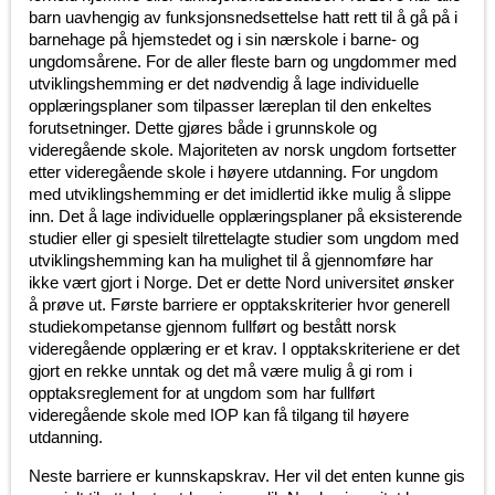
barn uavhengig av funksjonsnedsettelse hatt rett til å gå på i
barnehage på hjemstedet og i sin nærskole i barne- og
ungdomsårene. For de aller fleste barn og ungdommer med
utviklingshemming er det nødvendig å lage individuelle
opplæringsplaner som tilpasser læreplan til den enkeltes
forutsetninger. Dette gjøres både i grunnskole og
videregående skole. Majoriteten av norsk ungdom fortsetter
etter videregående skole i høyere utdanning. For ungdom
med utviklingshemming er det imidlertid ikke mulig å slippe
inn. Det å lage individuelle opplæringsplaner på eksisterende
studier eller gi spesielt tilrettelagte studier som ungdom med
utviklingshemming kan ha mulighet til å gjennomføre har
ikke vært gjort i Norge. Det er dette Nord universitet ønsker
å prøve ut. Første barriere er opptakskriterier hvor generell
studiekompetanse gjennom fullført og bestått norsk
videregående opplæring er et krav. I opptakskriteriene er det
gjort en rekke unntak og det må være mulig å gi rom i
opptaksreglement for at ungdom som har fullført
videregående skole med IOP kan få tilgang til høyere
utdanning.
Neste barriere er kunnskapskrav. Her vil det enten kunne gis