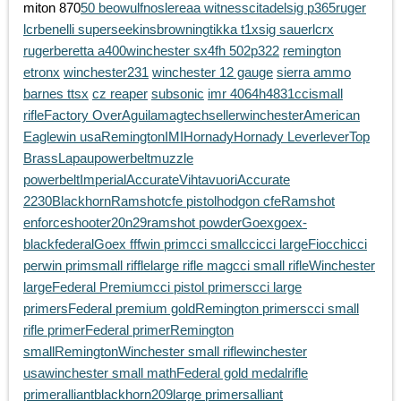
miton 870
50 beowulf
nosler
eaa witness
citadel
sig p365
ruger
lcr
benelli super
seekins
browning
tikka t1x
sig sauer
lcrx
ruger
beretta a400
winchester sx4
fh 502
p322
remington
etronx
winchester231
winchester 12 gauge
sierra ammo
barnes ttsx
cz reaper
subsonic
imr 4064
h4831
cci
small
rifle
Factory Over
Aguila
magtech
seller
winchester
American
Eagle
win usa
Remington
IMI
Hornady
Hornady Lever
lever
Top
Brass
Lapau
powerbelt
muzzle
powerbelt
Imperial
Accurate
Vihtavuori
Accurate
2230
Blackhorn
Ramshot
cfe pistol
hodgon cfe
Ramshot
enforce
shooter
20n29
ramshot powder
Goex
goex-
black
federal
Goex fff
win prim
cci small
cci
cci large
Fiocchi
cci
per
win prim
small riffle
large rifle mag
cci small rifle
Winchester
large
Federal Premium
cci pistol primers
cci large
primers
Federal premium gold
Remington primers
cci small
rifle primer
Federal primer
Remington
small
Remington
Winchester small rifle
winchester
usa
winchester small math
Federal gold medal
rifle
primer
alliant
blackhorn209
large primers
alliant