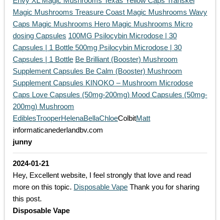
Envy XL Magic Mushrooms
Texas Yellow Caps
Transkei
Magic Mushrooms
Treasure Coast Magic Mushrooms
Wavy
Caps Magic Mushrooms
Hero Magic Mushrooms
Micro
dosing Capsules
100MG Psilocybin Microdose | 30
Capsules | 1 Bottle
500mg Psilocybin Microdose | 30
Capsules | 1 Bottle
Be Brilliant (Booster) Mushroom
Supplement Capsules
Be Calm (Booster) Mushroom
Supplement Capsules
KINOKO – Mushroom Microdose
Caps
Love Capsules (50mg-200mg)
Mood Capsules (50mg-
200mg)
Mushroom
Edibles
Trooper
Helena
Bella
Chloe
Colbit
Matt
informaticanederlandbv.com
junny
2024-01-21
Hey, Excellent website, I feel strongly that love and read
more on this topic.
Disposable Vape
Thank you for sharing
this post.
Disposable Vape