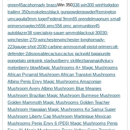
green
45acp
hornady brass
Win 350
338 win
300 win
Hodgdon
trail
imr 350
smokeless
black gunpowder
powder
Remington
umc
aguila
9mm luger
Federal 9mm
65 prendel
magnum small
primers
magtech
556 pmc
556 pmc ammunition
45
auto
blazer
38 special
sig-sauer-ammo
blackout-300
30-
winchester-
270-winchester
winchester-long
hornady-
223
gauge-shot-20
30-carbine-ammo
small-pistol-primer
colt-
defender-2
disposable
cactus
cactus jack
wild baja
purple
pop
gelato pink
pink starbust
berry skittlez
banana
jolly
jiucy
melon
berry blow
Magic Mushrooms
A+ Magic Mushrooms
African Pyramid Mushroom
African Transkei Mushrooms
Albino Penis Envy Magic Mushrooms
Amazonian
Mushroom
Avery Albino Mushroom
Blue Meanies
Mushroom
Brazilian Magic Mushroom
Burmese Mushroom
Golden Mammoth Magic Mushrooms
Golden Teacher
Mushroom
Hawaiian Magic Mushrooms
Ko Samui Super
Mushroom
Liberty Cap Mushroom
Martinique
Mexican
Mushrooms
Penis Envy 6 (PE6) Magic Mushrooms
Penis