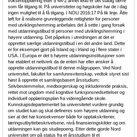
voksenopplæring etter § 4A-2 annet ledd er det stadig færre
som får tilgang til. På universiteter og høgskoler har de i dag
ingen mulighet til å få tilgang. I NOU 2016:17 På lik linje. Åtte
løft for å realisere grunnleggende rettigheter for personer
med utviklingshemming anbefales det å sette i gang forsøk
med utdanningstilbud til personer med utviklingshemming i
høyere utdanning. Det påpekes i utredningen at det er
opprettet særlige utdanningstilbud i en del andre land. Dette
er for eksempel gjort på Island og i Irland og i flere stater i
USA. I Europa er det ti høyere utdanningsinstitusjoner som
har etablert et nettverk da de enten har eller ønsker å
opprette utdanningstilbud til denne målgruppen. Ved Nord
universitet, fakultet for samfunnsvitenskap, vedtok styret sist
høst å opprette et samlingsbasert årsstudium;
Selvbestemmelse, medborgerskap og inkluderende praksis,
rettet mot ungdom med kognitive funksjonsnedsettelser og
individuell opplæringsplan fra videregående skole.
Kunnskapsdepartementet ba universitetet vurdere grundig
om studiet kan og skal defineres som høyere utdanning og
sier at det har konsekvenser både for opptakskriterier,
læringsutbyttebeskrivelsene, nivå finansieringskilder og om
utdanningen kan gis studiepoeng. Etter dette gjorde Nord
universitet om på status fra et årsstudium til et