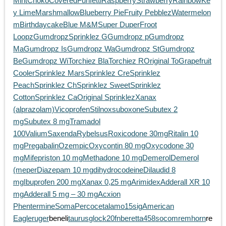
Mint
ChokoCovered
Funfetti
Raspberry
Strawberry
Rainbow
Ke
y Lime
Marshmallow
Blueberry Pie
Fruity Pebblez
Watermelon
m
Birthdaycake
Blue M&M
Super Duper
Froot
Loopz
Gumdropz
Sprinklez G
Gumdropz p
Gumdropz
Ma
Gumdropz Is
Gumdropz Wa
Gumdropz St
Gumdropz
Be
Gumdropz Wi
Torchiez Bla
Torchiez R
Original To
Grapefruit
Cooler
Sprinklez Mars
Sprinklez Cre
Sprinklez
Peach
Sprinklez Ch
Sprinklez Sweet
Sprinklez
Cotton
Sprinklez Ca
Original Sprinklez
Xanax
(alprazolam)
Vicoprofen
Stilnox
suboxone
Subutex 2
mg
Subutex 8 mg
Tramadol
100
Valium
Saxenda
Rybelsus
Roxicodone 30mg
Ritalin 10
mg
Pregabalin
Ozempic
Oxycontin 80 mg
Oxycodone 30
mg
Mifepriston 10 mg
Methadone 10 mg
Demerol
Demerol
(meper
Diazepam 10 mg
dihydrocodeine
Dilaudid 8
mg
Ibuprofen 200 mg
Xanax 0,25 mg
Arimidex
Adderall XR 10
mg
Adderall 5 mg – 30 mg
Acxion
Phentermine
Soma
Percocet
alamo15
sig
American
Eagle
ruger
beneli
taurus
glock20
fn
beretta
458socom
rem
horn
re