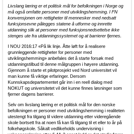
Livslang læring er et politisk mål for befolkningen i Norge og
må også omfatte personer med utviklingshemming. I FN
konvensjonen om rettigheter til mennesker med nedsatt
funksjonsevne pålegges statene å utforme og innrette
utdanning slik at personer med funksjonsnedsettelse ikke
stenges ute fra utdanningssystemet og at barrierer fjernes.
I NOU 2016:17 «På lik linje. Åtte løft for å realisere
grunnleggende rettigheter for personer med
utviklingshemming» anbefales det å starte forsøk med
utdanningstilbud til denne målgruppen i høyere utdanning.
Gjennom å starte et pilotprosjekt ved Nord universitet vil
man kunne få viktige erfaringer. Dersom
Kunnskapsdepartementet går inn i en reell dialog med
NOKUT og universitetet vil det kunne finnes løsninger som
fjerner dagens barrierer.
Selv om livslang læring er et politisk mål for den norske
befolkningen er personer med utviklingshemming i realiteten
utestengt fra tilgang til videre utdanning etter videregående
skole bortsett fra at noen få kan få tilgang til et eller to år på
folkehøgskole. Såkalt vedlikeholds undervisning i