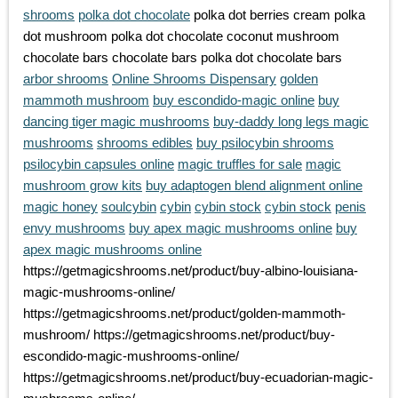
shrooms
polka dot chocolate
polka dot berries cream polka
dot mushroom polka dot chocolate coconut mushroom
chocolate bars chocolate bars polka dot chocolate bars
arbor shrooms
Online Shrooms Dispensary
golden
mammoth mushroom
buy escondido-magic online
buy
dancing tiger magic mushrooms
buy-daddy long legs magic
mushrooms
shrooms edibles
buy psilocybin shrooms
psilocybin capsules online
magic truffles for sale
magic
mushroom grow kits
buy adaptogen blend alignment online
magic honey
soulcybin
cybin
cybin stock
cybin stock
penis
envy mushrooms
buy apex magic mushrooms online
buy
apex magic mushrooms online
https://getmagicshrooms.net/product/buy-albino-louisiana-
magic-mushrooms-online/
https://getmagicshrooms.net/product/golden-mammoth-
mushroom/ https://getmagicshrooms.net/product/buy-
escondido-magic-mushrooms-online/
https://getmagicshrooms.net/product/buy-ecuadorian-magic-