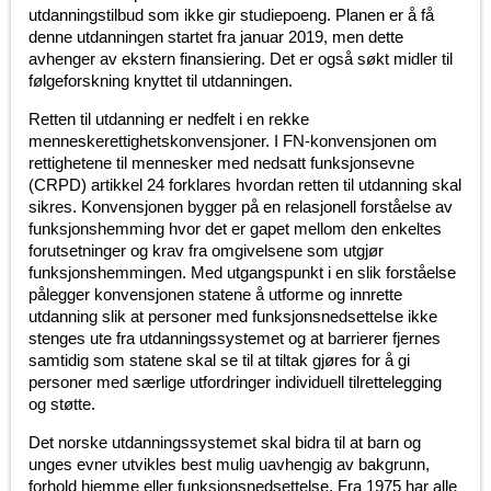
utdanningstilbud som ikke gir studiepoeng. Planen er å få
denne utdanningen startet fra januar 2019, men dette
avhenger av ekstern finansiering. Det er også søkt midler til
følgeforskning knyttet til utdanningen.
Retten til utdanning er nedfelt i en rekke
menneskerettighetskonvensjoner. I FN-konvensjonen om
rettighetene til mennesker med nedsatt funksjonsevne
(CRPD) artikkel 24 forklares hvordan retten til utdanning skal
sikres. Konvensjonen bygger på en relasjonell forståelse av
funksjonshemming hvor det er gapet mellom den enkeltes
forutsetninger og krav fra omgivelsene som utgjør
funksjonshemmingen. Med utgangspunkt i en slik forståelse
pålegger konvensjonen statene å utforme og innrette
utdanning slik at personer med funksjonsnedsettelse ikke
stenges ute fra utdanningssystemet og at barrierer fjernes
samtidig som statene skal se til at tiltak gjøres for å gi
personer med særlige utfordringer individuell tilrettelegging
og støtte.
Det norske utdanningssystemet skal bidra til at barn og
unges evner utvikles best mulig uavhengig av bakgrunn,
forhold hjemme eller funksjonsnedsettelse. Fra 1975 har alle