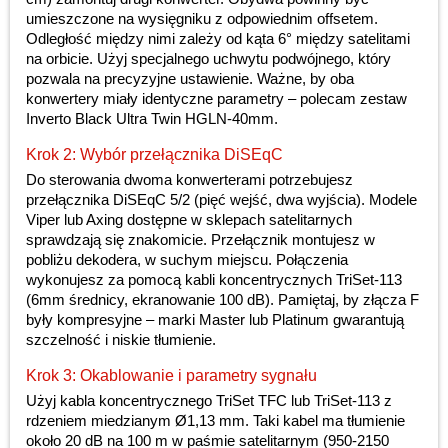
umieszczone na wysięgniku z odpowiednim offsetem.
Odległość między nimi zależy od kąta 6° między satelitami
na orbicie. Użyj specjalnego uchwytu podwójnego, który
pozwala na precyzyjne ustawienie. Ważne, by oba
konwertery miały identyczne parametry – polecam zestaw
Inverto Black Ultra Twin HGLN-40mm.
Krok 2: Wybór przełącznika DiSEqC
Do sterowania dwoma konwerterami potrzebujesz
przełącznika DiSEqC 5/2 (pięć wejść, dwa wyjścia). Modele
Viper lub Axing dostępne w sklepach satelitarnych
sprawdzają się znakomicie. Przełącznik montujesz w
pobliżu dekodera, w suchym miejscu. Połączenia
wykonujesz za pomocą kabli koncentrycznych TriSet-113
(6mm średnicy, ekranowanie 100 dB). Pamiętaj, by złącza F
były kompresyjne – marki Master lub Platinum gwarantują
szczelność i niskie tłumienie.
Krok 3: Okablowanie i parametry sygnału
Użyj kabla koncentrycznego TriSet TFC lub TriSet-113 z
rdzeniem miedzianym Ø1,13 mm. Taki kabel ma tłumienie
około 20 dB na 100 m w paśmie satelitarnym (950-2150