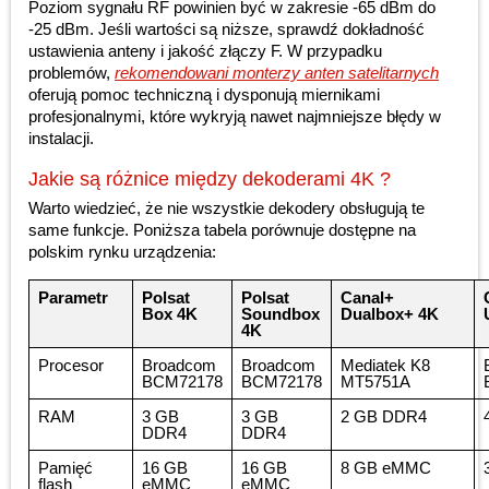
Poziom sygnału RF powinien być w zakresie -65 dBm do
-25 dBm. Jeśli wartości są niższe, sprawdź dokładność
ustawienia anteny i jakość złączy F. W przypadku
problemów,
rekomendowani monterzy anten satelitarnych
oferują pomoc techniczną i dysponują miernikami
profesjonalnymi, które wykryją nawet najmniejsze błędy w
instalacji.
Jakie są różnice między dekoderami 4K ?
Warto wiedzieć, że nie wszystkie dekodery obsługują te
same funkcje. Poniższa tabela porównuje dostępne na
polskim rynku urządzenia:
Parametr
Polsat
Polsat
Canal+
Box 4K
Soundbox
Dualbox+ 4K
4K
Procesor
Broadcom
Broadcom
Mediatek K8
BCM72178
BCM72178
MT5751A
RAM
3 GB
3 GB
2 GB DDR4
DDR4
DDR4
Pamięć
16 GB
16 GB
8 GB eMMC
flash
eMMC
eMMC