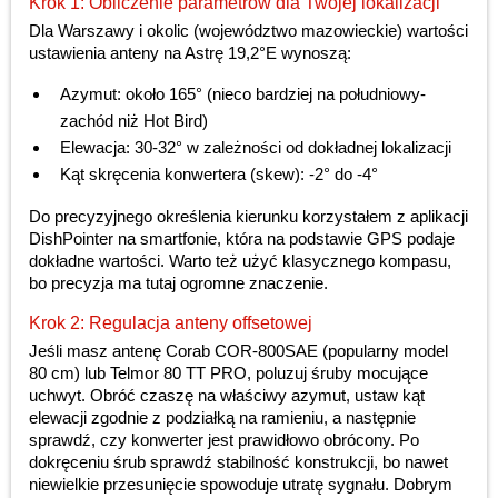
Krok 1: Obliczenie parametrów dla Twojej lokalizacji
Dla Warszawy i okolic (województwo mazowieckie) wartości
ustawienia anteny na Astrę 19,2°E wynoszą:
Azymut: około 165° (nieco bardziej na południowy-
zachód niż Hot Bird)
Elewacja: 30-32° w zależności od dokładnej lokalizacji
Kąt skręcenia konwertera (skew): -2° do -4°
Do precyzyjnego określenia kierunku korzystałem z aplikacji
DishPointer na smartfonie, która na podstawie GPS podaje
dokładne wartości. Warto też użyć klasycznego kompasu,
bo precyzja ma tutaj ogromne znaczenie.
Krok 2: Regulacja anteny offsetowej
Jeśli masz antenę Corab COR-800SAE (popularny model
80 cm) lub Telmor 80 TT PRO, poluzuj śruby mocujące
uchwyt. Obróć czaszę na właściwy azymut, ustaw kąt
elewacji zgodnie z podziałką na ramieniu, a następnie
sprawdź, czy konwerter jest prawidłowo obrócony. Po
dokręceniu śrub sprawdź stabilność konstrukcji, bo nawet
niewielkie przesunięcie spowoduje utratę sygnału. Dobrym