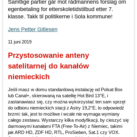
Samtlige partier går mot rådmannens forslag om
egenbetaling for etterskoletidstilbud etter 7.
klasse. Takk til politikerne i Sola kommune!
Jens Petter Gitlesen
11 juni 2019
Przystosowanie anteny
satelitarnej do kanałów
niemieckich
Jeśli masz w domu standardową instalację od Polsat Box
lub Canal+, skierowaną na satelitę Hot Bird 13°E, i
zastanawiasz się, czy można wykorzystać ten sam sprzęt
do odbioru niemieckich stacji z Astry 19,2°E, to odpowiedź
brzmi: tak, jest to możliwe i wcale nie wymaga wymiany
całego zestawu. Wystarczy kilka modyfikacji, by cieszyć się
darmowymi kanałami FTA (Free-To-Air) z Niemiec, takimi
jak ARD HD, ZDF HD, RTL, ProSieben, Sat.1 czy VOX.