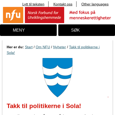
Lytt til teksten
Kontakt oss
Other languages
T
i
l
i
n
n
MENY
SØK
h
o
l
d
Her er du:
Start
/
Om NFU
/
Nyheter
/
Takk til politikerne i
Sola!
Takk til politikerne i Sola!