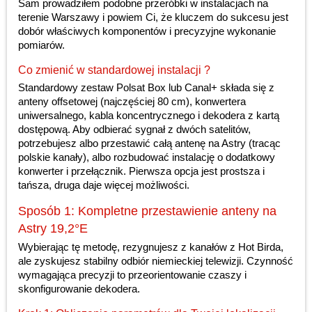
Sam prowadziłem podobne przeróbki w instalacjach na
terenie Warszawy i powiem Ci, że kluczem do sukcesu jest
dobór właściwych komponentów i precyzyjne wykonanie
pomiarów.
Co zmienić w standardowej instalacji ?
Standardowy zestaw Polsat Box lub Canal+ składa się z
anteny offsetowej (najczęściej 80 cm), konwertera
uniwersalnego, kabla koncentrycznego i dekodera z kartą
dostępową. Aby odbierać sygnał z dwóch satelitów,
potrzebujesz albo przestawić całą antenę na Astry (tracąc
polskie kanały), albo rozbudować instalację o dodatkowy
konwerter i przełącznik. Pierwsza opcja jest prostsza i
tańsza, druga daje więcej możliwości.
Sposób 1: Kompletne przestawienie anteny na
Astry 19,2°E
Wybierając tę metodę, rezygnujesz z kanałów z Hot Birda,
ale zyskujesz stabilny odbiór niemieckiej telewizji. Czynność
wymagająca precyzji to przeorientowanie czaszy i
skonfigurowanie dekodera.