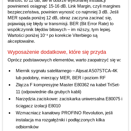
wartość to 12 dB, ale w dobrze wykonanej instalacji
powinieneś osiągnąć 15-16 dB. Link Margin, czyli margines
bezpieczeństwa, powinien wynosić co najmniej 3 dB. Jeśli
MER spada poniżej 12 dB, obraz zaczyna zacinać się,
pojawiają się błędy w transmisji. BER (Bit Error Rate) to
współczynnik błędów bitowych – im niższy, tym lepiej.
Wartości poniżej 10⁻⁴ po korekcie Viterbiego są
akceptowalne.
Wyposażenie dodatkowe, które się przyda
Oprócz podstawowych elementów, warto zaopatrzyć się w:
Miernik sygnału satelitarnego – Alpsat AS07STCA-4K
lub podobny, mierzący MER, BER i poziom RF
Złącza F kompresyjne Master E80362 na kabel TriSet-
11 (odpowiednie dla grubych kabli)
Narzędzia zaciskowe: zaciskarka uniwersalna E80075 i
ściągacz izolacji E8010
Wzmacniacz kanałowy PROFINO Revolution, jeśli
instalacja ma rozgałęźniki i podłączonych kilka
odbiorników