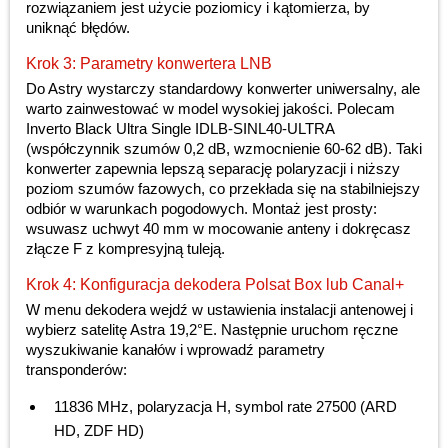
rozwiązaniem jest użycie poziomicy i kątomierza, by
uniknąć błędów.
Krok 3: Parametry konwertera LNB
Do Astry wystarczy standardowy konwerter uniwersalny, ale
warto zainwestować w model wysokiej jakości. Polecam
Inverto Black Ultra Single IDLB-SINL40-ULTRA
(współczynnik szumów 0,2 dB, wzmocnienie 60-62 dB). Taki
konwerter zapewnia lepszą separację polaryzacji i niższy
poziom szumów fazowych, co przekłada się na stabilniejszy
odbiór w warunkach pogodowych. Montaż jest prosty:
wsuwasz uchwyt 40 mm w mocowanie anteny i dokręcasz
złącze F z kompresyjną tuleją.
Krok 4: Konfiguracja dekodera Polsat Box lub Canal+
W menu dekodera wejdź w ustawienia instalacji antenowej i
wybierz satelitę Astra 19,2°E. Następnie uruchom ręczne
wyszukiwanie kanałów i wprowadź parametry
transponderów:
11836 MHz, polaryzacja H, symbol rate 27500 (ARD
HD, ZDF HD)