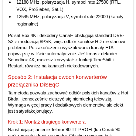
12188 MHz, polaryzacja H, symbol rate 27500 (RTL,
VOX, ProSieben, Sat.1)
12545 MHz, polaryzacja V, symbol rate 22000 (kanały
regionalne)
Polsat Box 4K i dekodery Canal+ obsługują standard DVB-
S2 z modulacją 8PSK, więc odbiór kanałów HD nie stanowi
problemu. Po zakończeniu wyszukiwania kanały FTA
pojawią się w liście automatycznie. Jeśli masz dekoder
Soundbox 4K, możesz korzystać z funkcji TimeShift i
Restart, również na kanałach niekodowanych.
Sposób 2: Instalacja dwóch konwerterów i
przełącznika DiSEqC
Ta metoda pozwala zachować odbiór polskich kanałów z Hot
Birda i jednocześnie cieszyć się niemiecką telewizją.
Wymaga więcej pracy i dodatkowych elementów, ale efekt
jest satysfakcjonujący.
Krok 1: Montaż drugiego konwertera
Na istniejącej antenie Telmor 90 TT PROFI (lub Corab 90
cm) zamontuj drugi konwerter. Obydwa powinny być