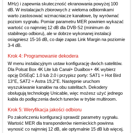
MHz) i zapewnia skuteczność ekranowania powyżej 100
dB. W instalacjach zbiorowych z wieloma odbiornikami
warto zastosować wzmacniacze kanałowe, by wyrównać
poziom sygnału. Pomiar parametru MER powinien wykazać
wartość co najmniej 12 dB dla DVB-S2 (minimum do
stabilnego odbioru), ale w dobrze wykonanej instalacji
osiągniesz 15-16 dB, co daje zapas Link Margin na poziomie
3-4 dB.
Krok 4: Programowanie dekodera
W menu instalacyjnym ustaw konfigurację dwóch satelitów.
Dla Polsat Box 4K Lite lub Canal+ Dualbox+ 4K wybierz
opcję DiSEqC 1.0 lub 2.0 i przypisz porty: SAT1 = Hot Bird
13°E, SAT2 = Astra 19,2°E. Następnie uruchom
wyszukiwanie kanałów na obu satelitach. Dekodery
obsługują technologię Unicable, więc możesz użyć jednego
kabla do podłączenia dwóch tunerów w trybie multiroom.
Krok 5: Weryfikacja jakości odbioru
Po zakończeniu konfiguracji sprawdź parametry sygnału.
Wartość MER dla transponderów niemieckich powinna
wynosić co najmniej 12 dB, ale optymalnie 15 dB lub więcej.