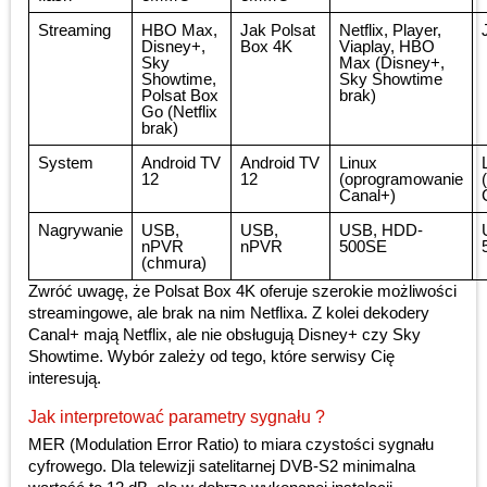
Streaming
HBO Max,
Jak Polsat
Netflix, Player,
Disney+,
Box 4K
Viaplay, HBO
Sky
Max (Disney+,
Showtime,
Sky Showtime
Polsat Box
brak)
Go (Netflix
brak)
System
Android TV
Android TV
Linux
12
12
(oprogramowanie
Canal+)
Nagrywanie
USB,
USB,
USB, HDD-
nPVR
nPVR
500SE
(chmura)
Zwróć uwagę, że Polsat Box 4K oferuje szerokie możliwości
streamingowe, ale brak na nim Netflixa. Z kolei dekodery
Canal+ mają Netflix, ale nie obsługują Disney+ czy Sky
Showtime. Wybór zależy od tego, które serwisy Cię
interesują.
Jak interpretować parametry sygnału ?
MER (Modulation Error Ratio) to miara czystości sygnału
cyfrowego. Dla telewizji satelitarnej DVB-S2 minimalna