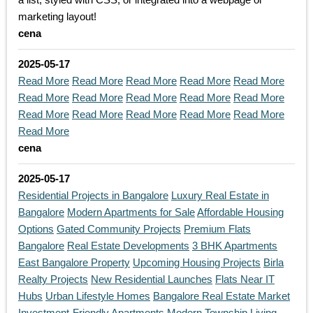
marketing layout!
cena
2025-05-17
Read More
Read More
Read More
Read More
Read More
Read More
Read More
Read More
Read More
Read More
Read More
Read More
Read More
Read More
Read More
Read More
cena
2025-05-17
Residential Projects in Bangalore
Luxury Real Estate in
Bangalore
Modern Apartments for Sale
Affordable Housing
Options
Gated Community Projects
Premium Flats
Bangalore
Real Estate Developments
3 BHK Apartments
East Bangalore Property
Upcoming Housing Projects
Birla
Realty Projects
New Residential Launches
Flats Near IT
Hubs
Urban Lifestyle Homes
Bangalore Real Estate Market
Investment-Friendly Apartments
Modern Township Living