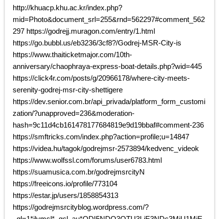
http://khuacp.khu.ac.kr/index.php?
mid=Photo&document_srl=255&rnd=562297#comment_562
297 https://godrejj.muragon.com/entry/1.html
https://go.bubbl.us/eb3236/3cf8?/Godrej-MSR-City-is
https://www.thaiticketmajor.com/10th-
anniversary/chaophraya-express-boat-details.php?wid=445
https://click4r.com/posts/g/20966178/where-city-meets-
serenity-godrej-msr-city-shettigere
https://dev.senior.com.br/api_privada/platform_form_customi
zation/?unapproved=236&moderation-
hash=9c11d4cb161478177684819e9d19bbaf#comment-236
https://smftricks.com/index.php?action=profile;u=14847
https://videa.hu/tagok/godrejmsr-2573894/kedvenc_videok
https://www.wolfssl.com/forums/user6783.html
https://suamusica.com.br/godrejmsrcityN
https://freeicons.io/profile/773104
https://estar.jp/users/1858854313
https://godrejmsrcityblog.wordpress.com/?
_gl=1*ilymsl*_gcl_au*ODI5NDQ3OTU3LjE3NDc3MjU1MjE.