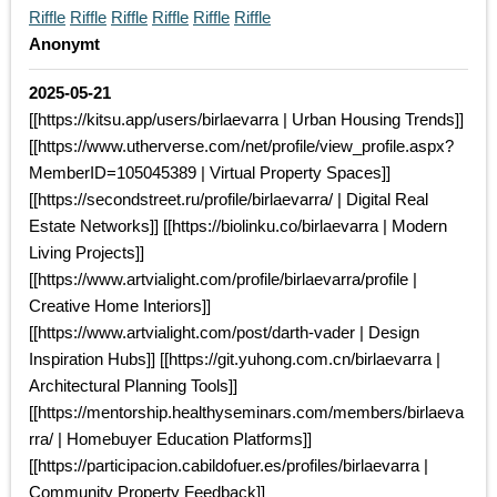
Riffle
Riffle
Riffle
Riffle
Riffle
Riffle
Anonymt
2025-05-21
[[https://kitsu.app/users/birlaevarra | Urban Housing Trends]]
[[https://www.utherverse.com/net/profile/view_profile.aspx?
MemberID=105045389 | Virtual Property Spaces]]
[[https://secondstreet.ru/profile/birlaevarra/ | Digital Real
Estate Networks]] [[https://biolinku.co/birlaevarra | Modern
Living Projects]]
[[https://www.artvialight.com/profile/birlaevarra/profile |
Creative Home Interiors]]
[[https://www.artvialight.com/post/darth-vader | Design
Inspiration Hubs]] [[https://git.yuhong.com.cn/birlaevarra |
Architectural Planning Tools]]
[[https://mentorship.healthyseminars.com/members/birlaeva
rra/ | Homebuyer Education Platforms]]
[[https://participacion.cabildofuer.es/profiles/birlaevarra |
Community Property Feedback]]