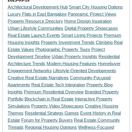
Architectural Development Hub
Smart City Housing Options
Luxury Flats in East Bangalore
Panoramic Project Views
Property Resource Directory
Home Design Inspiration
Urban Lifestyle Communities
Digital Property Showcases
Real Estate Launch Events
Smart Living Projects
Premium
Housing Insights
Property Investment Trends
Climbing Real
Estate Values
Photographic Property Tours
Project
Development Timeline
Urban Property Insights
Residential
Architecture Trends
Modern Housing Features
Homebuyer
Engagement Networks
Lifestyle-Oriented Developments
Creative Real Estate Narratives
Community-Focused
Apartments
Real Estate Tech Integration
Property Blog
Insights
Premium Residential Overview
Branded Property
Portfolio
Blockchain in Real Estate
Interactive Property
Simulations
Property Video Showcases
Creative Housing
Themes
Residential Strategy Games
Event History in Real
Estate
Forum for Property Buyers
Real Estate Community
Threads
Regional Housing Opinions
Wellness-Focused