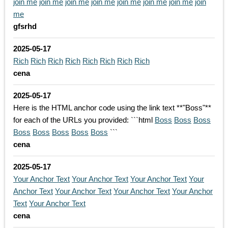
join me
join me
join me
join me
join me
join me
join me
join
me
gfsrhd
2025-05-17
Rich
Rich
Rich
Rich
Rich
Rich
Rich
Rich
cena
2025-05-17
Here is the HTML anchor code using the link text **"Boss"**
for each of the URLs you provided: ```html
Boss
Boss
Boss
Boss
Boss
Boss
Boss
Boss
```
cena
2025-05-17
Your Anchor Text
Your Anchor Text
Your Anchor Text
Your
Anchor Text
Your Anchor Text
Your Anchor Text
Your Anchor
Text
Your Anchor Text
cena