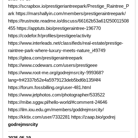
https://scrapbox.io/prestigeriantreepark/Prestige_Raintree_P
ark https://marshallyin.com/members/prestigeraintreepark/
https://trustnote.readme.io/discuss/66162b53a61f250011508
455 https://apptuts.bio/prestigeraintree-196770
https://codefor.fr/profiles/prestigee/activity
https://www.interleads.net/classifieds/real-estate/prestige-
raintree-park-where-luxury-meets-nature_i49749
https://gitea.com/prestigeraintreepark
https://www.codewars.com/users/prestigeee
https://www.root-me.org/godrejmsrcity-999368?
lang=fr#2337b52e4a5979123deb5bd6b135f4f4
https://forum.fossbilling.org/user-481.html
https://www.jetphotos.com/photographer/533522
https://mibe.sggw.pl/hello-world/#comment-24646
https://ilm.iou.edu.gm/members/goddrejmsrcity/
https://kktix.com/user/7332281 https://zaap.bio/godrej
godrejmsrcity
2025-05-19