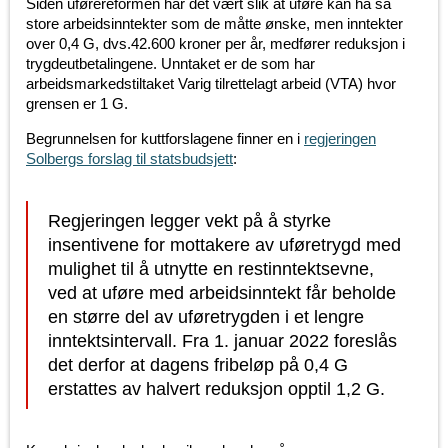
Siden uførereformen har det vært slik at uføre kan ha så
store arbeidsinntekter som de måtte ønske, men inntekter
over 0,4 G, dvs.42.600 kroner per år, medfører reduksjon i
trygdeutbetalingene. Unntaket er de som har
arbeidsmarkedstiltaket Varig tilrettelagt arbeid (VTA) hvor
grensen er 1 G.
Begrunnelsen for kuttforslagene finner en i
regjeringen
Solbergs forslag til statsbudsjett
:
Regjeringen legger vekt på å styrke
insentivene for mottakere av uføretrygd med
mulighet til å utnytte en restinntektsevne,
ved at uføre med arbeidsinntekt får beholde
en større del av uføretrygden i et lengre
inntektsintervall. Fra 1. januar 2022 foreslås
det derfor at dagens fribeløp på 0,4 G
erstattes av halvert reduksjon opptil 1,2 G.