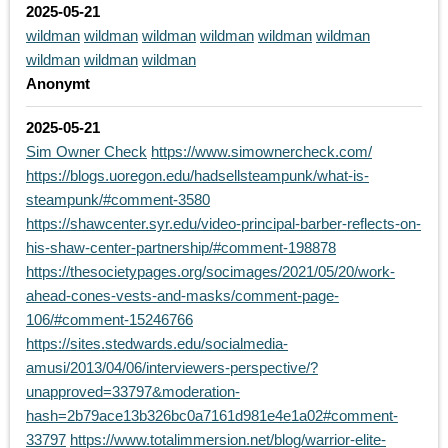
2025-05-21
wildman
wildman
wildman
wildman
wildman
wildman
wildman
wildman
wildman
Anonymt
2025-05-21
Sim Owner Check
https://www.simownercheck.com/
https://blogs.uoregon.edu/hadsellsteampunk/what-is-
steampunk/#comment-3580
https://shawcenter.syr.edu/video-principal-barber-reflects-on-
his-shaw-center-partnership/#comment-198878
https://thesocietypages.org/socimages/2021/05/20/work-
ahead-cones-vests-and-masks/comment-page-
106/#comment-15246766
https://sites.stedwards.edu/socialmedia-
amusi/2013/04/06/interviewers-perspective/?
unapproved=33797&moderation-
hash=2b79ace13b326bc0a7161d981e4e1a02#comment-
33797
https://www.totalimmersion.net/blog/warrior-elite-