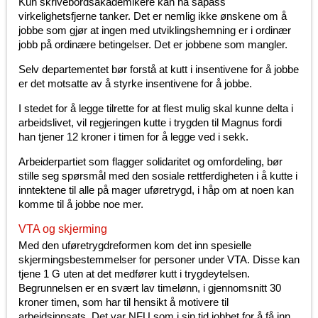
Kun skrivebordsakademikere kan ha såpass
virkelighetsfjerne tanker. Det er nemlig ikke ønskene om å
jobbe som gjør at ingen med utviklingshemning er i ordinær
jobb på ordinære betingelser. Det er jobbene som mangler.
Selv departementet bør forstå at kutt i insentivene for å jobbe
er det motsatte av å styrke insentivene for å jobbe.
I stedet for å legge tilrette for at flest mulig skal kunne delta i
arbeidslivet, vil regjeringen kutte i trygden til Magnus fordi
han tjener 12 kroner i timen for å legge ved i sekk.
Arbeiderpartiet som flagger solidaritet og omfordeling, bør
stille seg spørsmål med den sosiale rettferdigheten i å kutte i
inntektene til alle på mager uføretrygd, i håp om at noen kan
komme til å jobbe noe mer.
VTA og skjerming
Med den uføretrygdreformen kom det inn spesielle
skjermingsbestemmelser for personer under VTA. Disse kan
tjene 1 G uten at det medfører kutt i trygdeytelsen.
Begrunnelsen er en svært lav timelønn, i gjennomsnitt 30
kroner timen, som har til hensikt å motivere til
arbeidsinnsats. Det var NFU som i sin tid jobbet for å få inn