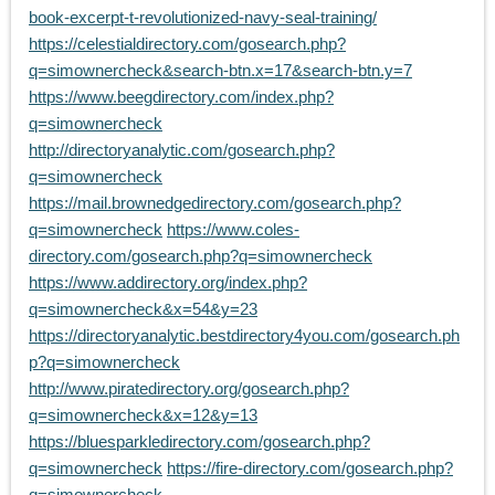
book-excerpt-t-revolutionized-navy-seal-training/
https://celestialdirectory.com/gosearch.php?
q=simownercheck&search-btn.x=17&search-btn.y=7
https://www.beegdirectory.com/index.php?
q=simownercheck
http://directoryanalytic.com/gosearch.php?
q=simownercheck
https://mail.brownedgedirectory.com/gosearch.php?
q=simownercheck
https://www.coles-
directory.com/gosearch.php?q=simownercheck
https://www.addirectory.org/index.php?
q=simownercheck&x=54&y=23
https://directoryanalytic.bestdirectory4you.com/gosearch.ph
p?q=simownercheck
http://www.piratedirectory.org/gosearch.php?
q=simownercheck&x=12&y=13
https://bluesparkledirectory.com/gosearch.php?
q=simownercheck
https://fire-directory.com/gosearch.php?
q=simownercheck