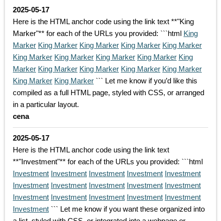
2025-05-17
Here is the HTML anchor code using the link text **"King
Marker"** for each of the URLs you provided: ```html
King
Marker
King Marker
King Marker
King Marker
King Marker
King Marker
King Marker
King Marker
King Marker
King
Marker
King Marker
King Marker
King Marker
King Marker
King Marker
King Marker
``` Let me know if you’d like this
compiled as a full HTML page, styled with CSS, or arranged
in a particular layout.
cena
2025-05-17
Here is the HTML anchor code using the link text
**"Investment"** for each of the URLs you provided: ```html
Investment
Investment
Investment
Investment
Investment
Investment
Investment
Investment
Investment
Investment
Investment
Investment
Investment
Investment
Investment
Investment
``` Let me know if you want these organized into
a list, styled with CSS, or integrated into a webpage or