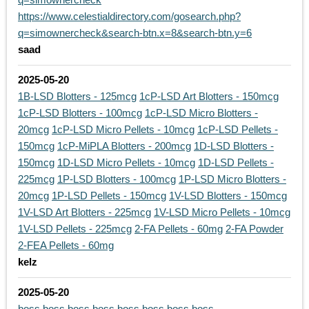
https://www.celestialdirectory.com/gosearch.php?
q=simownercheck&search-btn.x=8&search-btn.y=6
saad
2025-05-20
1B-LSD Blotters - 125mcg
1cP-LSD Art Blotters - 150mcg
1cP-LSD Blotters - 100mcg
1cP-LSD Micro Blotters -
20mcg
1cP-LSD Micro Pellets - 10mcg
1cP-LSD Pellets -
150mcg
1cP-MiPLA Blotters - 200mcg
1D-LSD Blotters -
150mcg
1D-LSD Micro Pellets - 10mcg
1D-LSD Pellets -
225mcg
1P-LSD Blotters - 100mcg
1P-LSD Micro Blotters -
20mcg
1P-LSD Pellets - 150mcg
1V-LSD Blotters - 150mcg
1V-LSD Art Blotters - 225mcg
1V-LSD Micro Pellets - 10mcg
1V-LSD Pellets - 225mcg
2-FA Pellets - 60mg
2-FA Powder
2-FEA Pellets - 60mg
kelz
2025-05-20
boss
boss
boss
boss
boss
boss
boss
boss