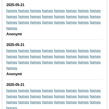
2025-05-21
homes
homes
homes
homes
homes
homes
homes
homes
homes
homes
homes
homes
homes
homes
homes
homes
homes
homes
homes
homes
homes
homes
homes
homes
homes
Anonymt
2025-05-21
homes
homes
homes
homes
homes
homes
homes
homes
homes
homes
homes
homes
homes
homes
homes
homes
homes
homes
homes
homes
homes
homes
homes
homes
homes
Anonymt
2025-05-21
homes
homes
homes
homes
homes
homes
homes
homes
homes
homes
homes
homes
homes
homes
homes
homes
homes
homes
homes
homes
homes
homes
homes
homes
homes