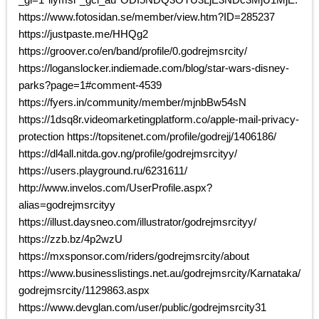
https://www.fotosidan.se/member/view.htm?ID=285237
https://justpaste.me/HHQg2
https://groover.co/en/band/profile/0.godrejmsrcity/
https://loganslocker.indiemade.com/blog/star-wars-disney-
parks?page=1#comment-4539
https://fyers.in/community/member/mjnbBw54sN
https://1dsq8r.videomarketingplatform.co/apple-mail-privacy-
protection https://topsitenet.com/profile/godrejj/1406186/
https://dl4all.nitda.gov.ng/profile/godrejmsrcityy/
https://users.playground.ru/6231611/
http://www.invelos.com/UserProfile.aspx?
alias=godrejmsrcityy
https://illust.daysneo.com/illustrator/godrejmsrcityy/
https://zzb.bz/4p2wzU
https://mxsponsor.com/riders/godrejmsrcity/about
https://www.businesslistings.net.au/godrejmsrcity/Karnataka/
godrejmsrcity/1129863.aspx
https://www.devglan.com/user/public/godrejmsrcity31