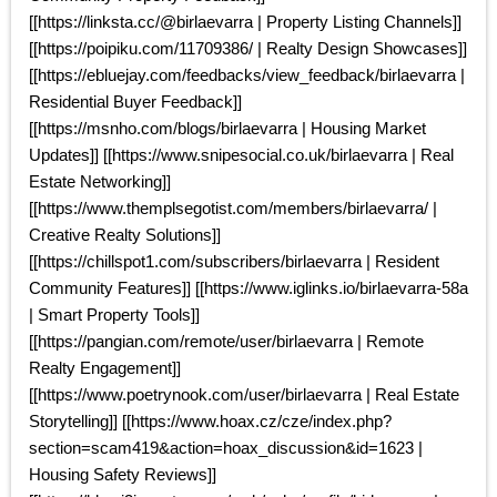
[[https://linksta.cc/@birlaevarra | Property Listing Channels]]
[[https://poipiku.com/11709386/ | Realty Design Showcases]]
[[https://ebluejay.com/feedbacks/view_feedback/birlaevarra |
Residential Buyer Feedback]]
[[https://msnho.com/blogs/birlaevarra | Housing Market
Updates]] [[https://www.snipesocial.co.uk/birlaevarra | Real
Estate Networking]]
[[https://www.themplsegotist.com/members/birlaevarra/ |
Creative Realty Solutions]]
[[https://chillspot1.com/subscribers/birlaevarra | Resident
Community Features]] [[https://www.iglinks.io/birlaevarra-58a
| Smart Property Tools]]
[[https://pangian.com/remote/user/birlaevarra | Remote
Realty Engagement]]
[[https://www.poetrynook.com/user/birlaevarra | Real Estate
Storytelling]] [[https://www.hoax.cz/cze/index.php?
section=scam419&action=hoax_discussion&id=1623 |
Housing Safety Reviews]]