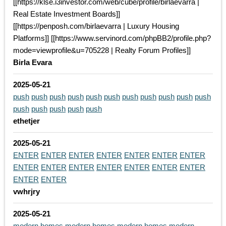
[[https://klse.i3investor.com/web/cube/profile/birlaevarra |
Real Estate Investment Boards]]
[[https://penposh.com/birlaevarra | Luxury Housing
Platforms]] [[https://www.servinord.com/phpBB2/profile.php?
mode=viewprofile&u=705228 | Realty Forum Profiles]]
Birla Evara
2025-05-21
push
push
push
push
push
push
push
push
push
push
push
push
push
push
push
push
ethetjer
2025-05-21
ENTER
ENTER
ENTER
ENTER
ENTER
ENTER
ENTER
ENTER
ENTER
ENTER
ENTER
ENTER
ENTER
ENTER
ENTER
ENTER
vwhrjry
2025-05-21
modern homes
modern homes
modern homes
modern