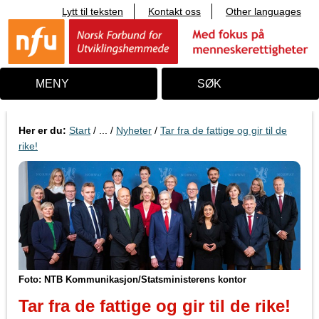
Lytt til teksten
Kontakt oss
Other languages
T
i
l
i
n
n
MENY
SØK
h
o
l
d
Her er du:
Start
/ ... /
Nyheter
/
Tar fra de fattige og gir til de
rike!
Foto: NTB Kommunikasjon/Statsministerens kontor
Tar fra de fattige og gir til de rike!