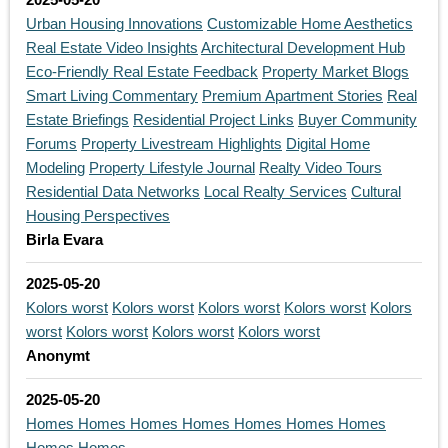
Urban Housing Innovations
Customizable Home Aesthetics
Real Estate Video Insights
Architectural Development Hub
Eco-Friendly Real Estate Feedback
Property Market Blogs
Smart Living Commentary
Premium Apartment Stories
Real
Estate Briefings
Residential Project Links
Buyer Community
Forums
Property Livestream Highlights
Digital Home
Modeling
Property Lifestyle Journal
Realty Video Tours
Residential Data Networks
Local Realty Services
Cultural
Housing Perspectives
Birla Evara
2025-05-20
Kolors worst
Kolors worst
Kolors worst
Kolors worst
Kolors
worst
Kolors worst
Kolors worst
Kolors worst
Anonymt
2025-05-20
Homes
Homes
Homes
Homes
Homes
Homes
Homes
Homes
Homes