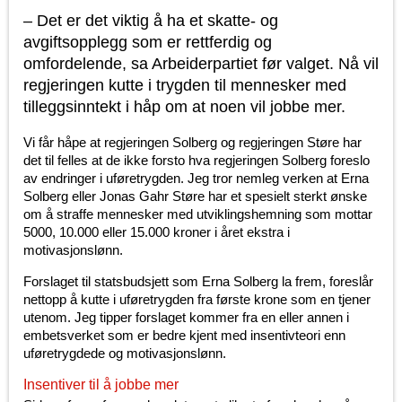
– Det er det viktig å ha et skatte- og
avgiftsopplegg som er rettferdig og
omfordelende, sa Arbeiderpartiet før valget. Nå vil
regjeringen kutte i trygden til mennesker med
tilleggsinntekt i håp om at noen vil jobbe mer.
Vi får håpe at regjeringen Solberg og regjeringen Støre har
det til felles at de ikke forsto hva regjeringen Solberg foreslo
av endringer i uføretrygden. Jeg tror nemleg verken at Erna
Solberg eller Jonas Gahr Støre har et spesielt sterkt ønske
om å straffe mennesker med utviklingshemning som mottar
5000, 10.000 eller 15.000 kroner i året ekstra i
motivasjonslønn.
Forslaget til statsbudsjett som Erna Solberg la frem, foreslår
nettopp å kutte i uføretrygden fra første krone som en tjener
utenom. Jeg tipper forslaget kommer fra en eller annen i
embetsverket som er bedre kjent med insentivteori enn
uføretrygdede og motivasjonslønn.
Insentiver til å jobbe mer