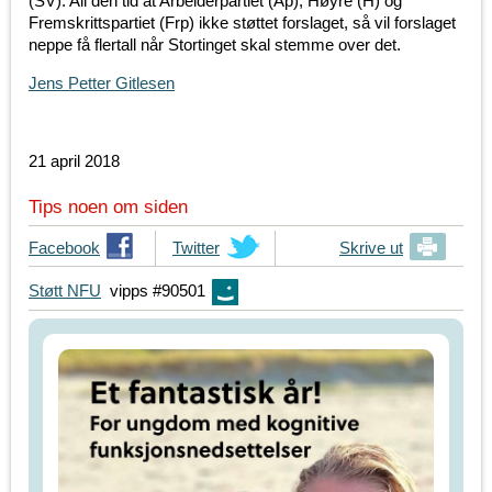
(SV). All den tid at Arbeiderpartiet (Ap), Høyre (H) og
Fremskrittspartiet (Frp) ikke støttet forslaget, så vil forslaget
neppe få flertall når Stortinget skal stemme over det.
Jens Petter Gitlesen
21 april 2018
Tips noen om siden
T
Facebook
T
Twitter
Skrive ut
i
i
Støtt NFU
vipps #90501
p
p
s
s
d
d
i
i
n
n
e
e
v
v
e
e
n
n