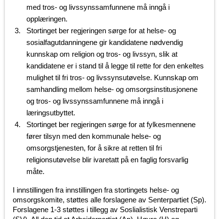
med tros- og livssynssamfunnene må inngå i
opplæringen.
Stortinget ber regjeringen sørge for at helse- og
sosialfagutdanningene gir kandidatene nødvendig
kunnskap om religion og tros- og livssyn, slik at
kandidatene er i stand til å legge til rette for den enkeltes
mulighet til fri tros- og livssynsutøvelse. Kunnskap om
samhandling mellom helse- og omsorgsinstitusjonene
og tros- og livssynssamfunnene må inngå i
læringsutbyttet.
Stortinget ber regjeringen sørge for at fylkesmennene
fører tilsyn med den kommunale helse- og
omsorgstjenesten, for å sikre at retten til fri
religionsutøvelse blir ivaretatt på en faglig forsvarlig
måte.
I innstillingen fra innstillingen fra stortingets helse- og
omsorgskomite, støttes alle forslagene av Senterpartiet (Sp).
Forslagene 1-3 støttes i tillegg av Soslialistisk Venstreparti