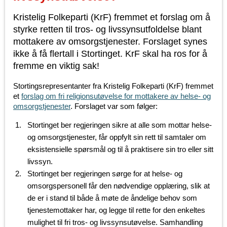
Kristelig Folkeparti (KrF) fremmet et forslag om å
styrke retten til tros- og livssynsutfoldelse blant
mottakere av omsorgstjenester. Forslaget synes
ikke å få flertall i Stortinget. KrF skal ha ros for å
fremme en viktig sak!
Stortingsrepresentanter fra Kristelig Folkeparti (KrF) fremmet
et
forslag om fri religionsutøvelse for mottakere av helse- og
omsorgstjenester
. Forslaget var som følger:
Stortinget ber regjeringen sikre at alle som mottar helse-
og omsorgstjenester, får oppfylt sin rett til samtaler om
eksistensielle spørsmål og til å praktisere sin tro eller sitt
livssyn.
Stortinget ber regjeringen sørge for at helse- og
omsorgspersonell får den nødvendige opplæring, slik at
de er i stand til både å møte de åndelige behov som
tjenestemottaker har, og legge til rette for den enkeltes
mulighet til fri tros- og livssynsutøvelse. Samhandling