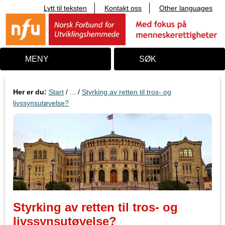
Lytt til teksten
Kontakt oss
Other languages
T
i
l
i
n
n
MENY
SØK
h
o
l
d
Her er du:
Start
/ ... /
Styrking av retten til tros- og
livssynsutøvelse?
Styrking av retten til tros- og
livssynsutøvelse?