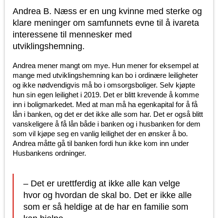
Andrea B. Næss er en ung kvinne med sterke og
klare meninger om samfunnets evne til å ivareta
interessene til mennesker med
utviklingshemning.
Andrea mener mangt om mye. Hun mener for eksempel at
mange med utviklingshemning kan bo i ordinære leiligheter
og ikke nødvendigvis må bo i omsorgsboliger. Selv kjøpte
hun sin egen leilighet i 2019. Det er blitt krevende å komme
inn i boligmarkedet. Med at man må ha egenkapital for å få
lån i banken, og det er det ikke alle som har. Det er også blitt
vanskeligere å få lån både i banken og i husbanken for dem
som vil kjøpe seg en vanlig leilighet der en ønsker å bo.
Andrea måtte gå til banken fordi hun ikke kom inn under
Husbankens ordninger.
– Det er urettferdig at ikke alle kan velge
hvor og hvordan de skal bo. Det er ikke alle
som er så heldige at de har en familie som