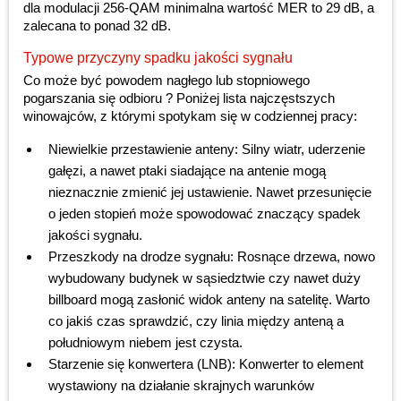
dla modulacji 256-QAM minimalna wartość MER to 29 dB, a
zalecana to ponad 32 dB.
Typowe przyczyny spadku jakości sygnału
Co może być powodem nagłego lub stopniowego
pogarszania się odbioru ? Poniżej lista najczęstszych
winowajców, z którymi spotykam się w codziennej pracy:
Niewielkie przestawienie anteny: Silny wiatr, uderzenie
gałęzi, a nawet ptaki siadające na antenie mogą
nieznacznie zmienić jej ustawienie. Nawet przesunięcie
o jeden stopień może spowodować znaczący spadek
jakości sygnału.
Przeszkody na drodze sygnału: Rosnące drzewa, nowo
wybudowany budynek w sąsiedztwie czy nawet duży
billboard mogą zasłonić widok anteny na satelitę. Warto
co jakiś czas sprawdzić, czy linia między anteną a
południowym niebem jest czysta.
Starzenie się konwertera (LNB): Konwerter to element
wystawiony na działanie skrajnych warunków