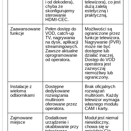
i od dekodera),
telewizora), co jest
chyba że
dużą zaletą
skonfigurujemy
estetyczną i
sterowanie
praktyczną.
HDMI-CEC.
Zaawansowane
Pełen dostęp do
Możliwości są
funkcje
VOD, catch-up
ograniczone przez
TV, nagrywania
funkcje telewizora.
na dysk, aplikacji
Nagrywanie (PVR)
streamingowych.
może nie być
Zawsze aktualne
dostępne lub
oprogramowanie
działać inaczej.
od operatora.
Dostęp do VOD
operatora jest
zazwyczaj
niemożliwy lub
ograniczony.
Instalacje z
Dostępne
Brak oficjalnych
wieloma
dedykowane
rozwiązań
odbiornikami
rozwiązania
multiroom. Każdy
multiroom
telewizor wymaga
oferowane przez
własnego modułu
operatora.
CAM i karty.
Zajmowane
Dodatkowe
Moduł jest niemal
miejsce
urządzenie i
niewidoczny,
okablowanie przy
chowa się w
telewizorze.
gnieździe CI+