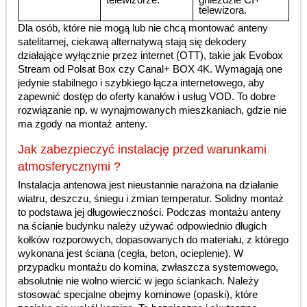
telewizora.
Dla osób, które nie mogą lub nie chcą montować anteny
satelitarnej, ciekawą alternatywą stają się dekodery
działające wyłącznie przez internet (OTT), takie jak Evobox
Stream od Polsat Box czy Canal+ BOX 4K. Wymagają one
jedynie stabilnego i szybkiego łącza internetowego, aby
zapewnić dostęp do oferty kanałów i usług VOD. To dobre
rozwiązanie np. w wynajmowanych mieszkaniach, gdzie nie
ma zgody na montaż anteny.
Jak zabezpieczyć instalację przed warunkami
atmosferycznymi ?
Instalacja antenowa jest nieustannie narażona na działanie
wiatru, deszczu, śniegu i zmian temperatur. Solidny montaż
to podstawa jej długowieczności. Podczas montażu anteny
na ścianie budynku należy używać odpowiednio długich
kołków rozporowych, dopasowanych do materiału, z którego
wykonana jest ściana (cegła, beton, ocieplenie). W
przypadku montażu do komina, zwłaszcza systemowego,
absolutnie nie wolno wiercić w jego ściankach. Należy
stosować specjalne obejmy kominowe (opaski), które