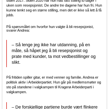
siden 2017. Siden 2020 har hun hatt fast stilling to dager i
uken som resepsjonist. De andre tre dagene har hun fri. Hun
kunne tenkt seg en større stilling, men det er ikke så lett å få
jobb.
På spørsmålet om hvorfor hun valgte å bli resepsjonist,
svarer Andrea:
– Så lenge jeg ikke har utdanning, på en
måte, så håpet jeg å bli resepsjonist og
prate med kunder, ta mot vedbestillinger og
slikt.
På fritiden spiller gitar, er med venner og familie. Andrea er
politisk aktiv i Arbeiderpartiet. Hun går på medlemsmøter og
sto på standene i valgkampen til Kragerø Arbeiderparti i
valgkampen.
– De forskjellige partiene burde vært flinkere