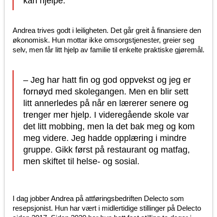
kan hjelpe.
Andrea trives godt i leiligheten. Det går greit å finansiere den
økonomisk. Hun mottar ikke omsorgstjenester, greier seg
selv, men får litt hjelp av familie til enkelte praktiske gjøremål.
– Jeg har hatt fin og god oppvekst og jeg er
fornøyd med skolegangen. Men en blir sett
litt annerledes på når en lærerer senere og
trenger mer hjelp. I videregående skole var
det litt mobbing, men la det bak meg og kom
meg videre. Jeg hadde opplæring i mindre
gruppe. Gikk først på restaurant og matfag,
men skiftet til helse- og sosial.
I dag jobber Andrea på attføringsbedriften Delecto som
resepsjonist. Hun har vært i midlertidige stillinger på Delecto