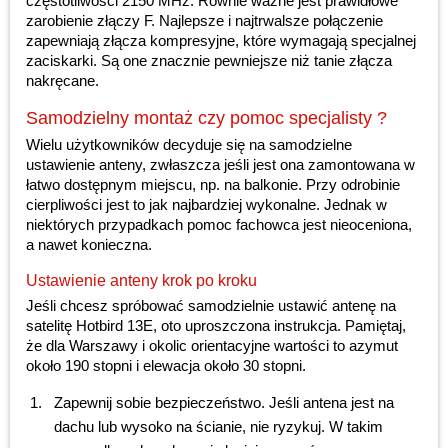
częstotliwości 2150 MHz. Równie ważne jest prawidłowe
zarobienie złączy F. Najlepsze i najtrwalsze połączenie
zapewniają złącza kompresyjne, które wymagają specjalnej
zaciskarki. Są one znacznie pewniejsze niż tanie złącza
nakręcane.
Samodzielny montaż czy pomoc specjalisty ?
Wielu użytkowników decyduje się na samodzielne
ustawienie anteny, zwłaszcza jeśli jest ona zamontowana w
łatwo dostępnym miejscu, np. na balkonie. Przy odrobinie
cierpliwości jest to jak najbardziej wykonalne. Jednak w
niektórych przypadkach pomoc fachowca jest nieoceniona,
a nawet konieczna.
Ustawienie anteny krok po kroku
Jeśli chcesz spróbować samodzielnie ustawić antenę na
satelitę Hotbird 13E, oto uproszczona instrukcja. Pamiętaj,
że dla Warszawy i okolic orientacyjne wartości to azymut
około 190 stopni i elewacja około 30 stopni.
Zapewnij sobie bezpieczeństwo. Jeśli antena jest na
dachu lub wysoko na ścianie, nie ryzykuj. W takim