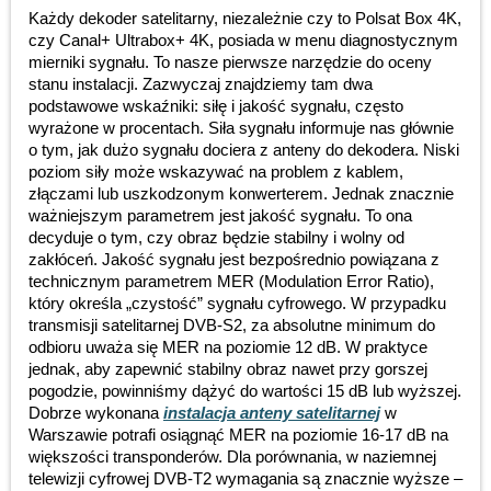
Każdy dekoder satelitarny, niezależnie czy to Polsat Box 4K,
czy Canal+ Ultrabox+ 4K, posiada w menu diagnostycznym
mierniki sygnału. To nasze pierwsze narzędzie do oceny
stanu instalacji. Zazwyczaj znajdziemy tam dwa
podstawowe wskaźniki: siłę i jakość sygnału, często
wyrażone w procentach. Siła sygnału informuje nas głównie
o tym, jak dużo sygnału dociera z anteny do dekodera. Niski
poziom siły może wskazywać na problem z kablem,
złączami lub uszkodzonym konwerterem. Jednak znacznie
ważniejszym parametrem jest jakość sygnału. To ona
decyduje o tym, czy obraz będzie stabilny i wolny od
zakłóceń. Jakość sygnału jest bezpośrednio powiązana z
technicznym parametrem MER (Modulation Error Ratio),
który określa „czystość” sygnału cyfrowego. W przypadku
transmisji satelitarnej DVB-S2, za absolutne minimum do
odbioru uważa się MER na poziomie 12 dB. W praktyce
jednak, aby zapewnić stabilny obraz nawet przy gorszej
pogodzie, powinniśmy dążyć do wartości 15 dB lub wyższej.
Dobrze wykonana
instalacja anteny satelitarnej
w
Warszawie potrafi osiągnąć MER na poziomie 16-17 dB na
większości transponderów. Dla porównania, w naziemnej
telewizji cyfrowej DVB-T2 wymagania są znacznie wyższe –