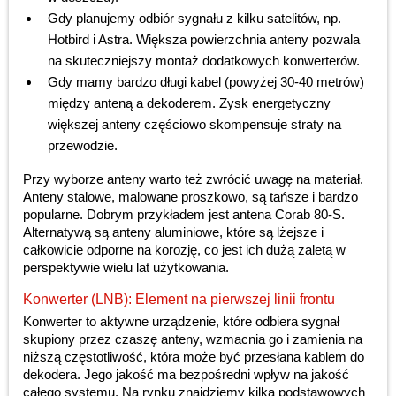
Gdy planujemy odbiór sygnału z kilku satelitów, np.
Hotbird i Astra. Większa powierzchnia anteny pozwala
na skuteczniejszy montaż dodatkowych konwerterów.
Gdy mamy bardzo długi kabel (powyżej 30-40 metrów)
między anteną a dekoderem. Zysk energetyczny
większej anteny częściowo skompensuje straty na
przewodzie.
Przy wyborze anteny warto też zwrócić uwagę na materiał.
Anteny stalowe, malowane proszkowo, są tańsze i bardzo
popularne. Dobrym przykładem jest antena Corab 80-S.
Alternatywą są anteny aluminiowe, które są lżejsze i
całkowicie odporne na korozję, co jest ich dużą zaletą w
perspektywie wielu lat użytkowania.
Konwerter (LNB): Element na pierwszej linii frontu
Konwerter to aktywne urządzenie, które odbiera sygnał
skupiony przez czaszę anteny, wzmacnia go i zamienia na
niższą częstotliwość, która może być przesłana kablem do
dekodera. Jego jakość ma bezpośredni wpływ na jakość
całego systemu. Na rynku znajdziemy kilka podstawowych