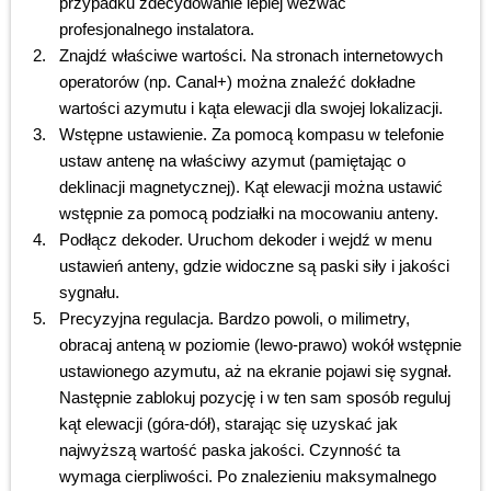
przypadku zdecydowanie lepiej wezwać
profesjonalnego instalatora.
Znajdź właściwe wartości. Na stronach internetowych
operatorów (np. Canal+) można znaleźć dokładne
wartości azymutu i kąta elewacji dla swojej lokalizacji.
Wstępne ustawienie. Za pomocą kompasu w telefonie
ustaw antenę na właściwy azymut (pamiętając o
deklinacji magnetycznej). Kąt elewacji można ustawić
wstępnie za pomocą podziałki na mocowaniu anteny.
Podłącz dekoder. Uruchom dekoder i wejdź w menu
ustawień anteny, gdzie widoczne są paski siły i jakości
sygnału.
Precyzyjna regulacja. Bardzo powoli, o milimetry,
obracaj anteną w poziomie (lewo-prawo) wokół wstępnie
ustawionego azymutu, aż na ekranie pojawi się sygnał.
Następnie zablokuj pozycję i w ten sam sposób reguluj
kąt elewacji (góra-dół), starając się uzyskać jak
najwyższą wartość paska jakości. Czynność ta
wymaga cierpliwości. Po znalezieniu maksymalnego