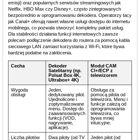
emisji) oraz popularnych serwisów streamingowych jak
Netflix, HBO Max czy Disney+, często zintegrowanych
bezpośrednio w oprogramowaniu dekodera. Operatorzy tacy
jak Canal+ oferują nawet własne usługi dostępu do internetu
mobilnego, co pozwala stworzyć kompletny pakiet usług.
Dla stabilności działania funkcji internetowych zawsze
polecam podłączenie dekodera do routera za pomocą kabla
sieciowego LAN zamiast korzystania z Wi-Fi, które bywa
bardziej podatne na zakłócenia.
Cecha
Dekoder
Moduł CAM
Satelitarny (np.
CI+/ECP z
Polsat Box 4K,
telewizorem
Ultrabox+ 4K)
Wygoda
Jeden,
Obsługa za
obsługi
dedykowany pilot.
pomocą pilota od
Ujednolicone i
telewizora. Menu i
zoptymalizowane
funkcje zależą od
menu. Dostęp do
oprogramowania
zaawansowanych
telewizora, co
funkcji (VOD,
bywa mniej
nagrywanie,
intuicyjne.
aplikacje).
Liczba pilotów
Dwa piloty (od TV
Jeden pilot (od