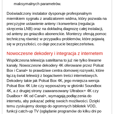
maksymalnych parametrów.
Doświadczony instalator dysponuje profesjonalnym
miernikiem sygnału z analizatorem widma, który pozwala na
precyzyjne ustawienie anteny i konwertera (regulacja
skręcenia LNB) oraz na dokładną diagnozę całej instalacji,
od anteny po gniazdko abonenckie. Monterzy oferują pomoc
techniczną również w przypadku problemów, które pojawią
się w przyszłości, co daje poczucie bezpieczeństwa.
Nowoczesne dekodery i integracja z internetem
Współczesna telewizja satelitarna to już nie tylko linearne
kanały. Nowoczesne dekodery 4K oferowane przez Polsat
Box i Canal+ to prawdziwe centra domowej rozrywki, które
łączą świat telewizji z bogactwem treści internetowych.
Dekodery takie jak Polsat Box 4K, jego mniejsza wersja
Polsat Box 4K Lite czy wyposażony w głośniki Soundbox
4K, a z drugiej strony zaawansowany Ultrabox+ 4K czy
Dualbox+ 4K od Canal+, wymagają podłączenia do
internetu, aby pokazać pełnię swoich możliwości. Dzięki
temu zyskujemy dostęp do ogromnych bibliotek VOD,
funkcji catch-up TV (oglądanie programów do kilku dni po