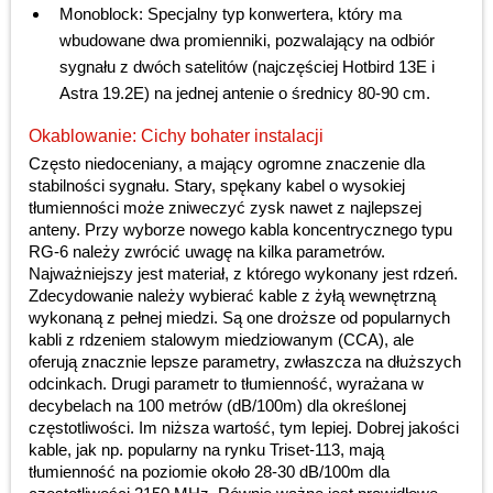
Monoblock: Specjalny typ konwertera, który ma
wbudowane dwa promienniki, pozwalający na odbiór
sygnału z dwóch satelitów (najczęściej Hotbird 13E i
Astra 19.2E) na jednej antenie o średnicy 80-90 cm.
Okablowanie: Cichy bohater instalacji
Często niedoceniany, a mający ogromne znaczenie dla
stabilności sygnału. Stary, spękany kabel o wysokiej
tłumienności może zniweczyć zysk nawet z najlepszej
anteny. Przy wyborze nowego kabla koncentrycznego typu
RG-6 należy zwrócić uwagę na kilka parametrów.
Najważniejszy jest materiał, z którego wykonany jest rdzeń.
Zdecydowanie należy wybierać kable z żyłą wewnętrzną
wykonaną z pełnej miedzi. Są one droższe od popularnych
kabli z rdzeniem stalowym miedziowanym (CCA), ale
oferują znacznie lepsze parametry, zwłaszcza na dłuższych
odcinkach. Drugi parametr to tłumienność, wyrażana w
decybelach na 100 metrów (dB/100m) dla określonej
częstotliwości. Im niższa wartość, tym lepiej. Dobrej jakości
kable, jak np. popularny na rynku Triset-113, mają
tłumienność na poziomie około 28-30 dB/100m dla