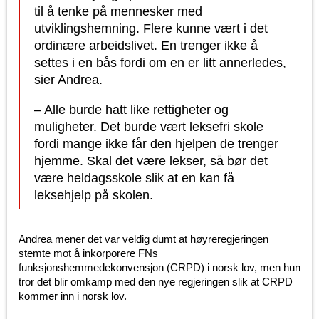
til å tenke på mennesker med
utviklingshemning. Flere kunne vært i det
ordinære arbeidslivet. En trenger ikke å
settes i en bås fordi om en er litt annerledes,
sier Andrea.
– Alle burde hatt like rettigheter og
muligheter. Det burde vært leksefri skole
fordi mange ikke får den hjelpen de trenger
hjemme. Skal det være lekser, så bør det
være heldagsskole slik at en kan få
leksehjelp på skolen.
Andrea mener det var veldig dumt at høyreregjeringen
stemte mot å inkorporere FNs
funksjonshemmedekonvensjon (CRPD) i norsk lov, men hun
tror det blir omkamp med den nye regjeringen slik at CRPD
kommer inn i norsk lov.