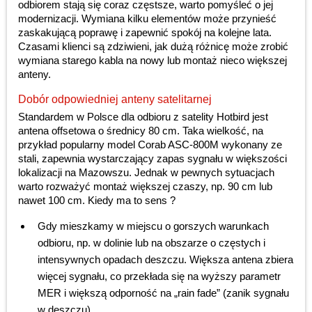
odbiorem stają się coraz częstsze, warto pomyśleć o jej
modernizacji. Wymiana kilku elementów może przynieść
zaskakującą poprawę i zapewnić spokój na kolejne lata.
Czasami klienci są zdziwieni, jak dużą różnicę może zrobić
wymiana starego kabla na nowy lub montaż nieco większej
anteny.
Dobór odpowiedniej anteny satelitarnej
Standardem w Polsce dla odbioru z satelity Hotbird jest
antena offsetowa o średnicy 80 cm. Taka wielkość, na
przykład popularny model Corab ASC-800M wykonany ze
stali, zapewnia wystarczający zapas sygnału w większości
lokalizacji na Mazowszu. Jednak w pewnych sytuacjach
warto rozważyć montaż większej czaszy, np. 90 cm lub
nawet 100 cm. Kiedy ma to sens ?
Gdy mieszkamy w miejscu o gorszych warunkach
odbioru, np. w dolinie lub na obszarze o częstych i
intensywnych opadach deszczu. Większa antena zbiera
więcej sygnału, co przekłada się na wyższy parametr
MER i większą odporność na „rain fade” (zanik sygnału
w deszczu).