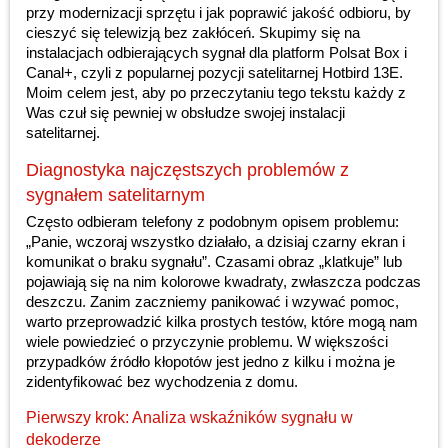
przy modernizacji sprzętu i jak poprawić jakość odbioru, by
cieszyć się telewizją bez zakłóceń. Skupimy się na
instalacjach odbierających sygnał dla platform Polsat Box i
Canal+, czyli z popularnej pozycji satelitarnej Hotbird 13E.
Moim celem jest, aby po przeczytaniu tego tekstu każdy z
Was czuł się pewniej w obsłudze swojej instalacji
satelitarnej.
Diagnostyka najczęstszych problemów z
sygnałem satelitarnym
Często odbieram telefony z podobnym opisem problemu:
„Panie, wczoraj wszystko działało, a dzisiaj czarny ekran i
komunikat o braku sygnału”. Czasami obraz „klatkuje” lub
pojawiają się na nim kolorowe kwadraty, zwłaszcza podczas
deszczu. Zanim zaczniemy panikować i wzywać pomoc,
warto przeprowadzić kilka prostych testów, które mogą nam
wiele powiedzieć o przyczynie problemu. W większości
przypadków źródło kłopotów jest jedno z kilku i można je
zidentyfikować bez wychodzenia z domu.
Pierwszy krok: Analiza wskaźników sygnału w
dekoderze