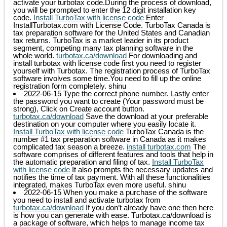
activate your turbotax code.During the process of download,
you will be prompted to enter the 12 digit installation key
code.
Install TurboTax with license code
Enter
InstallTurbotax.com with License Code. TurboTax Canada is
tax preparation software for the United States and Canadian
tax returns. TurboTax is a market leader in its product
segment, competing many tax planning software in the
whole world.
turbotax.ca/download
For downloading and
install turbotax with license code first you need to register
yourself with Turbotax. The registration process of TurboTax
software involves some time.You need to fill up the online
registration form completely.
shinu
2022-06-15
Type the correct phone number. Lastly enter
the password you want to create (Your password must be
strong), Click on Create account button.
turbotax.ca/download
Save the download at your preferable
destination on your computer where you easily locate it.
Install TurboTax with license code
TurboTax Canada is the
number #1 tax preparation software in Canada as it makes
complicated tax season a breeze.
install turbotax.com
The
software comprises of different features and tools that help in
the automatic preparation and filing of tax.
Install TurboTax
with license code
It also prompts the necessary updates and
notifies the time of tax payment. With all these functionalities
integrated, makes TurboTax even more useful.
shinu
2022-06-15
When you make a purchase of the software
you need to install and activate turbotax from
turbotax.ca/download
If you don’t already have one then here
is how you can generate with ease. Turbotax.ca/download is
a package of software, which helps to manage income tax