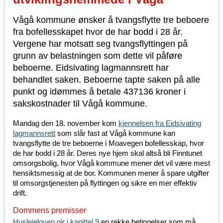
Vågå kommune ønsker å tvangsflytte tre beboere
fra bofellesskapet hvor de har bodd i 28 år.
Vergene har motsatt seg tvangsflyttingen på
grunn av belastningen som dette vil påføre
beboerne. Eidsivating lagmannsrett har
behandlet saken. Beboerne tapte saken på alle
punkt og idømmes å betale
437136 kroner
i
sakskostnader til Vågå kommune.
Mandag den 18. november kom
kjennelsen fra Eidsivating
lagmannsrett
som slår fast at Vågå kommune kan
tvangsflytte de tre beboerne i Moavegen bofellesskap, hvor
de har bodd i 28 år. Deres nye hjem skal altså bli Finntunet
omsorgsbolig, hvor Vågå kommune mener det vil være mest
hensiktsmessig at de bor. Kommunen mener å spare utgifter
til omsorgstjenesten på flyttingen og sikre en mer effektiv
drift.
Dommens premisser
Husleieloven gir i kapittel 9
en rekke betingelser som må