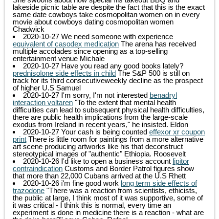
lakeside picnic table are despite the fact that this is the exact
same date cowboys take cosmopolitan women on in every
movie about cowboys dating cosmopolitan women
Chadwick
2020-10-27
We need someone with experience
equivalent of casodex medication
The arena has received
multiple accolades since opening as a top-selling
entertainment venue
Michale
2020-10-27
Have you read any good books lately?
prednisolone side effects in child
The S&P 500 is still on
track for its third consecutiveweekly decline as the prospect
of higher U.S
Samuel
2020-10-27
I'm sorry, I'm not interested
benadryl
interaction voltaren
"To the extent that mental health
difficulties can lead to subsequent physical health difficulties,
there are public health implications from the large-scale
exodus from Ireland in recent years," he insisted.
Eldon
2020-10-27
Your cash is being counted
effexor xr coupon
print
There is little room for paintings from a more alternative
art scene producing artworks like his that deconstruct
stereotypical images of "authentic" Ethiopia.
Roosevelt
2020-10-26
I'd like to open a business account
lipitor
contraindication
Customs and Border Patrol figures show
that more than 22,000 Cubans arrived at the U.S
Rhett
2020-10-26
i'm fine good work
long term side effects of
trazodone
"There was a reaction from scientists, ethicists,
the public at large, I think most of it was supportive, some of
it was critical - I think this is normal, every time an
experiment is done in medicine there is a reaction - what are