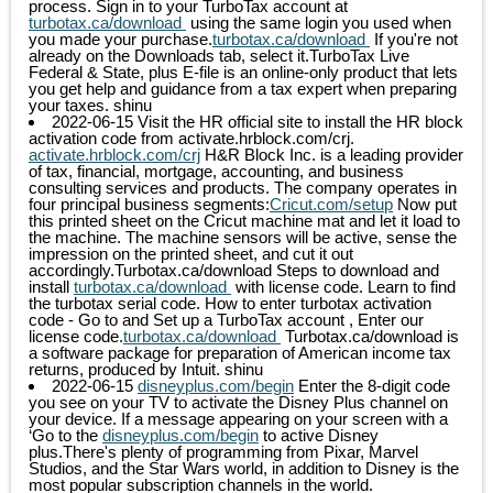
process. Sign in to your TurboTax account at
turbotax.ca/download
using the same login you used when
you made your purchase.
turbotax.ca/download
If you're not
already on the Downloads tab, select it.TurboTax Live
Federal & State, plus E-file is an online-only product that lets
you get help and guidance from a tax expert when preparing
your taxes.
shinu
2022-06-15
Visit the HR official site to install the HR block
activation code from activate.hrblock.com/crj.
activate.hrblock.com/crj
H&R Block Inc. is a leading provider
of tax, financial, mortgage, accounting, and business
consulting services and products. The company operates in
four principal business segments:
Cricut.com/setup
Now put
this printed sheet on the Cricut machine mat and let it load to
the machine. The machine sensors will be active, sense the
impression on the printed sheet, and cut it out
accordingly.Turbotax.ca/download Steps to download and
install
turbotax.ca/download
with license code. Learn to find
the turbotax serial code. How to enter turbotax activation
code - Go to and Set up a TurboTax account , Enter our
license code.
turbotax.ca/download
Turbotax.ca/download is
a software package for preparation of American income tax
returns, produced by Intuit.
shinu
2022-06-15
disneyplus.com/begin
Enter the 8-digit code
you see on your TV to activate the Disney Plus channel on
your device. If a message appearing on your screen with a
‘Go to the
disneyplus.com/begin
to active Disney
plus.There's plenty of programming from Pixar, Marvel
Studios, and the Star Wars world, in addition to Disney is the
most popular subscription channels in the world.