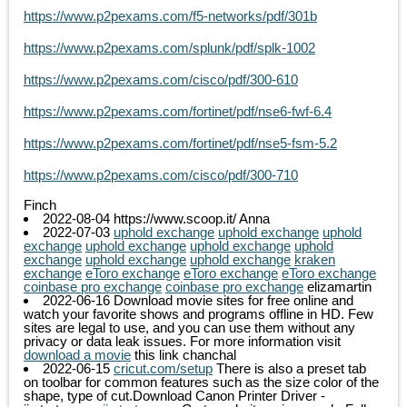
https://www.p2pexams.com/f5-networks/pdf/301b
https://www.p2pexams.com/splunk/pdf/splk-1002
https://www.p2pexams.com/cisco/pdf/300-610
https://www.p2pexams.com/fortinet/pdf/nse6-fwf-6.4
https://www.p2pexams.com/fortinet/pdf/nse5-fsm-5.2
https://www.p2pexams.com/cisco/pdf/300-710
Finch
2022-08-04
https://www.scoop.it/
Anna
2022-07-03
uphold exchange
uphold exchange
uphold
exchange
uphold exchange
uphold exchange
uphold
exchange
uphold exchange
uphold exchange
kraken
exchange
eToro exchange
eToro exchange
eToro exchange
coinbase pro exchange
coinbase pro exchange
elizamartin
2022-06-16
Download movie sites for free online and
watch your favorite shows and programs offline in HD. Few
sites are legal to use, and you can use them without any
privacy or data leak issues. For more information visit
download a movie
this link
chanchal
2022-06-15
cricut.com/setup
There is also a preset tab
on toolbar for common features such as the size color of the
shape, type of cut.Download Canon Printer Driver -