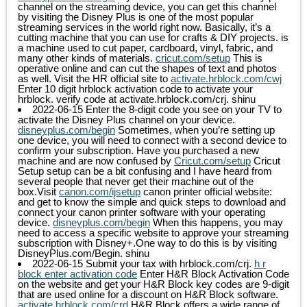
channel on the streaming device, you can get this channel
by visiting the Disney Plus is one of the most popular
streaming services in the world right now. Basically, it’s a
cutting machine that you can use for crafts & DIY projects. is
a machine used to cut paper, cardboard, vinyl, fabric, and
many other kinds of materials.
cricut.com/setup
This is
operative online and can cut the shapes of text and photos
as well. Visit the HR official site to
activate.hrblock.com/cwj
Enter 10 digit hrblock activation code to activate your
hrblock. verify code at activate.hrblock.com/crj.
shinu
2022-06-15
Enter the 8-digit code you see on your TV to
activate the Disney Plus channel on your device.
disneyplus.com/begin
Sometimes, when you’re setting up
one device, you will need to connect with a second device to
confirm your subscription. Have you purchased a new
machine and are now confused by
Cricut.com/setup
Cricut
Setup setup can be a bit confusing and I have heard from
several people that never get their machine out of the
box.Visit
canon.com/ijsetup
canon printer official website:
and get to know the simple and quick steps to download and
connect your canon printer software with your operating
device.
disneyplus.com/begin
When this happens, you may
need to access a specific website to approve your streaming
subscription with Disney+.One way to do this is by visiting
DisneyPlus.com/Begin.
shinu
2022-06-15
Submit your tax with hrblock.com/crj.
h r
block enter activation code
Enter H&R Block Activation Code
on the website and get your H&R Block key codes are 9-digit
that are used online for a discount on H&R Block software.
activate.hrblock.com/crd
H&R Block offers a wide range of