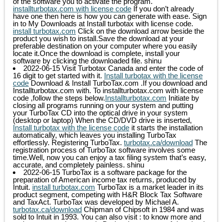
of the software you to activate the program.
installturbotax.com with license code
If you don’t already
have one then here is how you can generate with ease. Sign
in to My Downloads at Install turbotax with license code.
install turbotax.com
Click on the download arrow beside the
product you wish to install.Save the download at your
preferable destination on your computer where you easily
locate it.Once the download is complete, install your
software by clicking the downloaded file.
shinu
2022-06-15
Visit Turbotax Canada and enter the code of
16 digit to get started with it.
Install turbotax with the license
code
Download & Install TurboTax.com .If you download and
Installturbotax.com with. To installturbotax.com with license
code ,follow the steps below.
Installturbotax.com
Initiate by
closing all programs running on your system and putting
your TurboTax CD into the optical drive in your system
(desktop or laptop) When the CD/DVD drive is inserted,
Install turbotax with the license code
it starts the installation
automatically, which leaves you installing TurboTax
effortlessly. Registering TurboTax.
turbotax.ca/download
The
registration process of TurboTax software involves some
time.Well, now you can enjoy a tax filing system that’s easy,
accurate, and completely painless.
shinu
2022-06-15
TurboTax is a software package for the
preparation of American income tax returns, produced by
Intuit.
install turbotax.com
TurboTax is a market leader in its
product segment, competing with H&R Block Tax Software
and TaxAct. TurboTax was developed by Michael A.
turbotax.ca/download
Chipman of Chipsoft in 1984 and was
sold to Intuit in 1993. You can also visit : to know more and