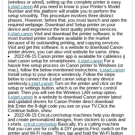
(wireless or wired), setting up the complete printer is easy.
ij.start.canon
All you need to know is your Printer’s Model
Number and this platform will enable you to perform the
setup smoothly. This procedure involves three distinct
phases. However, before that, you must launch and open the
required webpage. Download and Setup printer on your
device and experience the best quality printing services.
ij.start.canon
Visit and download the printer software. is the
most trusted printer software available in the market
because of its outstanding printing, and copying services.
Visit and get this software. is a website to download Canon
printer drivers, you can also visit website for same.
shinu
2022-06-15
Canon printer app is available for cableless ij
start canon setup for smartphones.
ij.start.canon
For a
hassle free setup process on Canon printer to Windows (or
mac), follow the below-mentioned instructions.
ij.start.canon
Install setup to your device wirelessly. Follow the steps
below to connect the ij start canon setup to any device
wirelessly.
ij.start.canon
Turn on the printer and click on the
setup or settings button, which is on the printer's control
panel. Then you will see the Wireless LAN setup option.
ij.start.canon
is a website to download Canon printer latest
and updated drivers for Canon Printer direct download
link.Enter the 8-digit code you see on your TV.Click the
Continue button.
shinu
2022-06-15
Cricut.com/setup machines help you design
and create personalized designs, from stickers to cards and
t-shirts.
cricut.com/setup
Basically, it’s a cutting machine
that you can use for crafts & DIY projects.First, switch on the
printer and Wi-Fi router. Then, tap and hold the Wi-Fi button