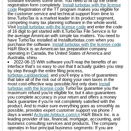
software involves some time. You need to fill up the online
registration form completely.
Install turbotax with the license
code
Registration of the TT program makes you eligible for
the customer service and technical support from time to
time.TurboTax is a market leader in its product segment,
competing many tax planning software in the whole world.
Visit
Install turbotax with the license code
and enter the code
of 16 digit to get started with it.TurboTax File Service is for
the average American with simple tax matters. You need to
have TurboTax installed at Installturbotax.com when you
purchase the software.
Install turbotax with the license code
H&R Block is an American tax preparation company
operating in Canada, the United States of America and
Australia.
shinu
2022-06-15
With software you’ll reap the benefits of an
interface that’s so easy to use that it actually guides you step
by step through the entire filing process,
turbotax.ca/download
and you’ll enjoy a trio of guarantees
that take all of the risk out of doing your own taxes in the
most cost-effective way possible.Not only does
Install
turbotax with the license code
TurboTax guarantee you the
maximum refund you’re eligible for, but it also guarantees
you complete accuracy in your return and offers a money
back guarantee if you’re not completely satisfied with the
product. And to make sure everything goes as smoothly as
possible, provides expert customer support via phone 7
days a week!
Activate.hrblock.com/crj
H&R Block Inc. is a
leading provider of tax, financial, mortgage, accounting, and
business consulting services and products. The company
operates in four principal business segments: If you are