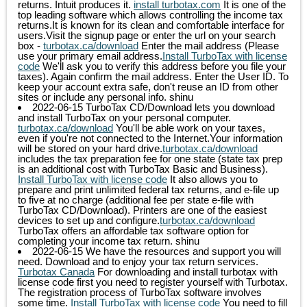
returns. Intuit produces it.
install turbotax.com
It is one of the
top leading software which allows controlling the income tax
returns.It is known for its clean and comfortable interface for
users.Visit the signup page or enter the url on your search
box -
turbotax.ca/download
Enter the mail address (Please
use your primary email address.
Install TurboTax with license
code
We'll ask you to verify this address before you file your
taxes). Again confirm the mail address. Enter the User ID. To
keep your account extra safe, don't reuse an ID from other
sites or include any personal info.
shinu
2022-06-15
TurboTax CD/Download lets you download
and install TurboTax on your personal computer.
turbotax.ca/download
You'll be able work on your taxes,
even if you're not connected to the Internet.Your information
will be stored on your hard drive.
turbotax.ca/download
includes the tax preparation fee for one state (state tax prep
is an additional cost with TurboTax Basic and Business).
Install TurboTax with license code
It also allows you to
prepare and print unlimited federal tax returns, and e-file up
to five at no charge (additional fee per state e-file with
TurboTax CD/Download). Printers are one of the easiest
devices to set up and configure.
turbotax.ca/download
TurboTax offers an affordable tax software option for
completing your income tax return.
shinu
2022-06-15
We have the resources and support you will
need. Download and to enjoy your tax return services.
Turbotax Canada
For downloading and install turbotax with
license code first you need to register yourself with Turbotax.
The registration process of TurboTax software involves
some time.
Install TurboTax with license code
You need to fill