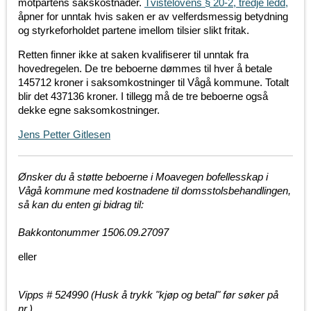
motpartens sakskostnader.
Tvistelovens § 20-2, tredje ledd,
åpner for unntak hvis saken er av velferdsmessig betydning
og styrkeforholdet partene imellom tilsier slikt fritak.
Retten finner ikke at saken kvalifiserer til unntak fra
hovedregelen. De tre beboerne dømmes til hver å betale
145712‬ kroner i saksomkostninger til Vågå kommune. Totalt
blir det 437136 kroner. I tillegg må de tre beboerne også
dekke egne saksomkostninger.
Jens Petter Gitlesen
Ønsker du å støtte beb
oerne i Moavegen bofellesskap i
Vågå kommune med kostnadene til domsstolsbehandlingen,
så kan du enten gi bidrag til:
Bakkontonummer 1506.09.27097
eller
Vipps # 524990
(Husk å trykk "kjøp og betal" før søker på
nr.)