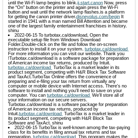
until the Wi-Fi lamp begins to blink.
ij.start.canon
Now, press
the “On” button on the printer and again press the Wi-Fi
button and wait until the network lamp flashes.is a platform
for getting the canon printer driver.
disneyplus.com/begin
It
started in 1941 with a man named Bill Attention and became
one of the largest family entertainment franchises in history.
shinu
2022-06-15
To turbotax.ca/download, Open the
executable setup file from Windows Download
Folder.Double-click on the file and follow the on-screen
instruction to install it on your system.
turbotax.ca/download
For more information you can visit our website. Thank you
!Turbotax.ca/download is a software package for preparation
of American income tax returns, produced by Intuit.
turbotax.ca/download
TurboTax is a market leader in its
product segment, competing with H&R Block Tax Software
and TaxAct.TurboTax Online offers the convenience of
preparing and e-filing your tax return from virtually any
computer or mobile device with Internet access. There's no
software to install and nothing you'll need to save on your
computer. You can
turbotax.ca/download
We'll store all of
your information on our secure servers.
Turbotax.ca/download is a software package for preparation
of American income tax returns, produced by
Intuit.
turbotax.ca/download
TurboTax is a market leader in
its product segment, competing with H&R Block Tax
Software and TaxAct.
shinu
2022-06-15
TurboTax is well-known among the tax-paying
class for its benefits in filing annual tax returns and tax
preparation.
turbotax.ca/download
This program makes the