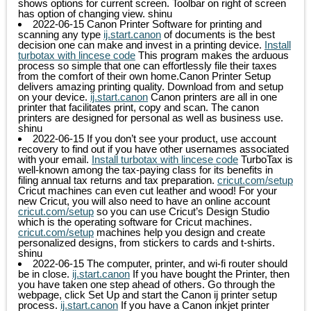
shows options for current screen. Toolbar on right of screen
has option of changing view.
shinu
2022-06-15
Canon Printer Software for printing and
scanning any type
ij.start.canon
of documents is the best
decision one can make and invest in a printing device.
Install
turbotax with lincese code
This program makes the arduous
process so simple that one can effortlessly file their taxes
from the comfort of their own home.Canon Printer Setup
delivers amazing printing quality. Download from and setup
on your device.
ij.start.canon
Canon printers are all in one
printer that facilitates print, copy and scan. The canon
printers are designed for personal as well as business use.
shinu
2022-06-15
If you don’t see your product, use account
recovery to find out if you have other usernames associated
with your email.
Install turbotax with lincese code
TurboTax is
well-known among the tax-paying class for its benefits in
filing annual tax returns and tax preparation.
cricut.com/setup
Cricut machines can even cut leather and wood! For your
new Cricut, you will also need to have an online account
cricut.com/setup
so you can use Cricut’s Design Studio
which is the operating software for Cricut machines.
cricut.com/setup
machines help you design and create
personalized designs, from stickers to cards and t-shirts.
shinu
2022-06-15
The computer, printer, and wi-fi router should
be in close.
ij.start.canon
If you have bought the Printer, then
you have taken one step ahead of others. Go through the
webpage, click Set Up and start the Canon ij printer setup
process.
ij.start.canon
If you have a Canon inkjet printer