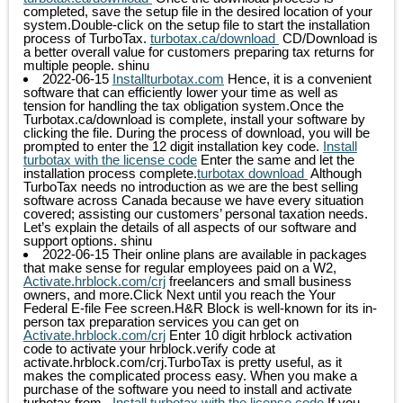
completed, save the setup file in the desired location of your
system.Double-click on the setup file to start the installation
process of TurboTax.
turbotax.ca/download
CD/Download is
a better overall value for customers preparing tax returns for
multiple people.
shinu
2022-06-15
Installturbotax.com
Hence, it is a convenient
software that can efficiently lower your time as well as
tension for handling the tax obligation system.Once the
Turbotax.ca/download is complete, install your software by
clicking the file. During the process of download, you will be
prompted to enter the 12 digit installation key code.
Install
turbotax with the license code
Enter the same and let the
installation process complete.
turbotax download
Although
TurboTax needs no introduction as we are the best selling
software across Canada because we have every situation
covered; assisting our customers’ personal taxation needs.
Let’s explain the details of all aspects of our software and
support options.
shinu
2022-06-15
Their online plans are available in packages
that make sense for regular employees paid on a W2,
Activate.hrblock.com/crj
freelancers and small business
owners, and more.Click Next until you reach the Your
Federal E-file Fee screen.H&R Block is well-known for its in-
person tax preparation services you can get on
Activate.hrblock.com/crj
Enter 10 digit hrblock activation
code to activate your hrblock.verify code at
activate.hrblock.com/crj.TurboTax is pretty useful, as it
makes the complicated process easy. When you make a
purchase of the software you need to install and activate
turbotax from .
Install turbotax with the license code
If you