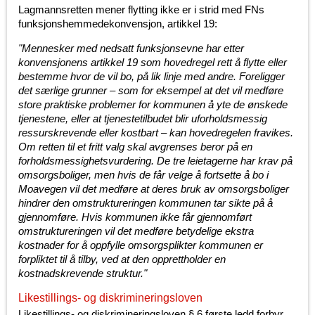
Lagmannsretten mener flytting ikke er i strid med FNs
funksjonshemmedekonvensjon, artikkel 19:
"Mennesker med nedsatt funksjonsevne har etter
konvensjonens artikkel 19 som hovedregel rett å flytte eller
bestemme hvor de vil bo, på lik linje med andre. Foreligger
det særlige grunner – som for eksempel at det vil medføre
store praktiske problemer for kommunen å yte de ønskede
tjenestene, eller at tjenestetilbudet blir uforholdsmessig
ressurskrevende eller kostbart – kan hovedregelen fravikes.
Om retten til et fritt valg skal avgrenses beror på en
forholdsmessighetsvurdering. De tre leietagerne har krav på
omsorgsboliger, men hvis de får velge å fortsette å bo i
Moavegen vil det medføre at deres bruk av omsorgsboliger
hindrer den omstruktureringen kommunen tar sikte på å
gjennomføre. Hvis kommunen ikke får gjennomført
omstruktureringen vil det medføre betydelige ekstra
kostnader for å oppfylle omsorgsplikter kommunen er
forpliktet til å tilby, ved at den opprettholder en
kostnadskrevende struktur."
Likestillings- og diskrimineringsloven
Likestillings- og diskrimineringsloven § 6 første ledd forbyr