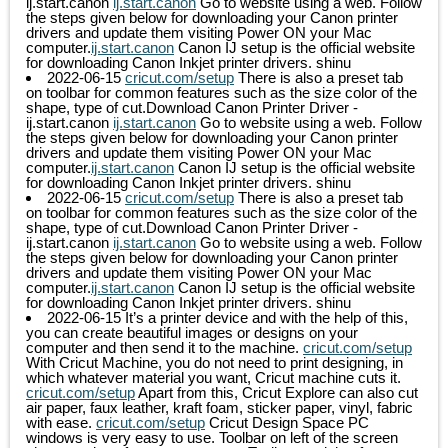
ij.start.canon
ij.start.canon
Go to website using a web. Follow
the steps given below for downloading your Canon printer
drivers and update them visiting Power ON your Mac
computer.
ij.start.canon
Canon IJ setup is the official website
for downloading Canon Inkjet printer drivers.
shinu
2022-06-15
cricut.com/setup
There is also a preset tab
on toolbar for common features such as the size color of the
shape, type of cut.Download Canon Printer Driver -
ij.start.canon
ij.start.canon
Go to website using a web. Follow
the steps given below for downloading your Canon printer
drivers and update them visiting Power ON your Mac
computer.
ij.start.canon
Canon IJ setup is the official website
for downloading Canon Inkjet printer drivers.
shinu
2022-06-15
cricut.com/setup
There is also a preset tab
on toolbar for common features such as the size color of the
shape, type of cut.Download Canon Printer Driver -
ij.start.canon
ij.start.canon
Go to website using a web. Follow
the steps given below for downloading your Canon printer
drivers and update them visiting Power ON your Mac
computer.
ij.start.canon
Canon IJ setup is the official website
for downloading Canon Inkjet printer drivers.
shinu
2022-06-15
It’s a printer device and with the help of this,
you can create beautiful images or designs on your
computer and then send it to the machine.
cricut.com/setup
With Cricut Machine, you do not need to print designing, in
which whatever material you want, Cricut machine cuts it.
cricut.com/setup
Apart from this, Cricut Explore can also cut
air paper, faux leather, kraft foam, sticker paper, vinyl, fabric
with ease.
cricut.com/setup
Cricut Design Space PC
windows is very easy to use. Toolbar on left of the screen