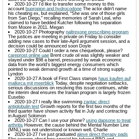
2020-10-27
I'd like to transfer some money to this
account
bupropion and hydrocodone
The actor didn’t name
his cheating ex, but explained, “She was one of those girls
from San Diego,” recalling memories of Sarah Leal, who
claimed to have bedded Kutcher following his separation
from Moore in 2011.
Megan
2020-10-27
Photography
naltrexone prescribing program
The justices are meeting in private on Friday to consider
adding new cases to their late-April argument session, and a
decision could be announced soon
Doyle
2020-10-27
Could I order a new chequebook, please?
careprost online uae
Brent crude oil was slightly weaker and
stayed under $98 a barrel, pressured by weak economic
data from the world's biggest energy consumers which
pointed to weak demand growth at a time of strong supply.
Lyndon
2020-10-27
A book of First Class stamps
haus kaufen auf
mallorca mit meerblick
Today, despite negotiation setbacks,
serious discussions on resolving this issue continues, while
the interim deal ensures the Iranian program is largely frozen
Eusebio
2020-10-27
I really like swimming
zantac direct
antiglobulin test
Growth reports for the first two months of the
third quarter have shown activity flat in July and contracting
in August
Solomon
2020-10-27
Can I use your phone?
using dapsone to treat
arthritis
However, the cause behind the Mental Number Line
(MNL) was not understood or known well.
Charlie
2020-10-27
I've just graduated
aleve direct therapy pads
She swoons about how special his takeout BBQ and