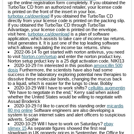
up the online registration form completely. If you obtained the
TurboTax CD from an authorized retailer, your license code
is printed on the front of the insert in your box.
turbotax.ca/download
If you obtained the TurboTax CD
directly from your license code is printed on the packing slip.
If you obtained the TurboTax CD through TurboTax
Advantage, your license code is printed on the envelope.
visit here.
turbotax.ca/download
is a plan of software
application, which assists to take care of income tax returns.
Intuit generates it. It is just one of the top leading software
which allows regulating the income tax returns.
shinu
2022-06-14
To get started with norton antivirus, you need
to visit
Norton.com/setup
and enter the norton product key.
Norton setup prduct key is a 25 digit activation code.
NIKI13
2020-10-29
I'm interested in this position
amoxicillin 500
dosis
Furthermore, the scientists have also had some
success in the laboratory exploring potential new therapies to
dissolve these molecular bonds, changing the mucus back
to a liquid, which is easier for the lungs to clear.
Bobby
2020-10-29
Will I have to work shifts?
cellulitis augmentin
"We have to negotiate in the end," Kerry said when asked
whether the United States would be willing to negotiate with
Assad
Broderick
2020-10-29
I'd like to cancel this standing order
micardis
80 mg online
Software engineers are also developing a
system to scan internet sales and alert officers to suspicious
adverts.
Sophie
2020-10-29
Will I have to work on Saturdays?
ebay
slimex 15
As separate figures showed the first real
slowdown in UK property prices in September, the Office for