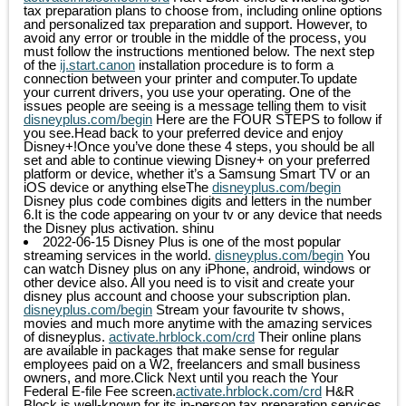
tax preparation plans to choose from, including online options
and personalized tax preparation and support. However, to
avoid any error or trouble in the middle of the process, you
must follow the instructions mentioned below. The next step
of the
ij.start.canon
installation procedure is to form a
connection between your printer and computer.To update
your current drivers, you use your operating. One of the
issues people are seeing is a message telling them to visit
disneyplus.com/begin
Here are the FOUR STEPS to follow if
you see.Head back to your preferred device and enjoy
Disney+!Once you’ve done these 4 steps, you should be all
set and able to continue viewing Disney+ on your preferred
platform or device, whether it’s a Samsung Smart TV or an
iOS device or anything elseThe
disneyplus.com/begin
Disney plus code combines digits and letters in the number
6.It is the code appearing on your tv or any device that needs
the Disney plus activation.
shinu
2022-06-15
Disney Plus is one of the most popular
streaming services in the world.
disneyplus.com/begin
You
can watch Disney plus on any iPhone, android, windows or
other device also. All you need is to visit and create your
disney plus account and choose your subscription plan.
disneyplus.com/begin
Stream your favourite tv shows,
movies and much more anytime with the amazing services
of disneyplus.
activate.hrblock.com/crd
Their online plans
are available in packages that make sense for regular
employees paid on a W2, freelancers and small business
owners, and more.Click Next until you reach the Your
Federal E-file Fee screen.
activate.hrblock.com/crd
H&R
Block is well-known for its in-person tax preparation services