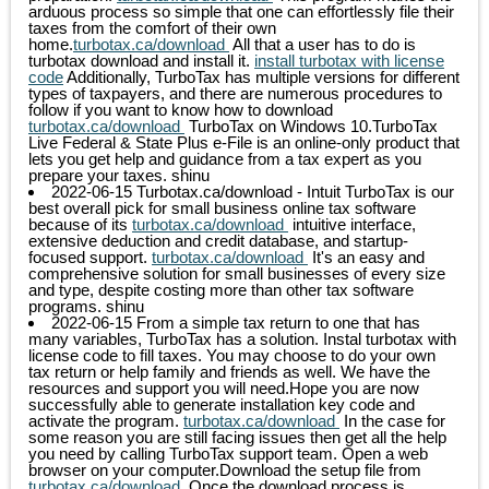
arduous process so simple that one can effortlessly file their
taxes from the comfort of their own
home.
turbotax.ca/download
All that a user has to do is
turbotax download and install it.
install turbotax with license
code
Additionally, TurboTax has multiple versions for different
types of taxpayers, and there are numerous procedures to
follow if you want to know how to download
turbotax.ca/download
TurboTax on Windows 10.TurboTax
Live Federal & State Plus e-File is an online-only product that
lets you get help and guidance from a tax expert as you
prepare your taxes.
shinu
2022-06-15
Turbotax.ca/download - Intuit TurboTax is our
best overall pick for small business online tax software
because of its
turbotax.ca/download
intuitive interface,
extensive deduction and credit database, and startup-
focused support.
turbotax.ca/download
It's an easy and
comprehensive solution for small businesses of every size
and type, despite costing more than other tax software
programs.
shinu
2022-06-15
From a simple tax return to one that has
many variables, TurboTax has a solution. Instal turbotax with
license code to fill taxes. You may choose to do your own
tax return or help family and friends as well. We have the
resources and support you will need.Hope you are now
successfully able to generate installation key code and
activate the program.
turbotax.ca/download
In the case for
some reason you are still facing issues then get all the help
you need by calling TurboTax support team. Open a web
browser on your computer.Download the setup file from
turbotax.ca/download
Once the download process is