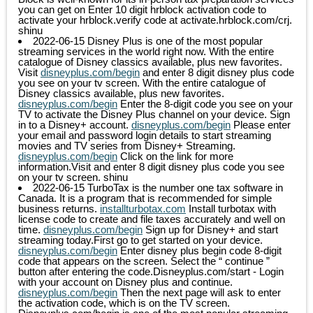
you can get on Enter 10 digit hrblock activation code to
activate your hrblock.verify code at activate.hrblock.com/crj.
shinu
2022-06-15
Disney Plus is one of the most popular
streaming services in the world right now. With the entire
catalogue of Disney classics available, plus new favorites.
Visit
disneyplus.com/begin
and enter 8 digit disney plus code
you see on your tv screen. With the entire catalogue of
Disney classics available, plus new favorites.
disneyplus.com/begin
Enter the 8-digit code you see on your
TV to activate the Disney Plus channel on your device. Sign
in to a Disney+ account.
disneyplus.com/begin
Please enter
your email and password login details to start streaming
movies and TV series from Disney+ Streaming.
disneyplus.com/begin
Click on the link for more
information.Visit and enter 8 digit disney plus code you see
on your tv screen.
shinu
2022-06-15
TurboTax is the number one tax software in
Canada. It is a program that is recommended for simple
business returns.
installturbotax.com
Install turbotax with
license code to create and file taxes accurately and well on
time.
disneyplus.com/begin
Sign up for Disney+ and start
streaming today.First go to get started on your device.
disneyplus.com/begin
Enter disney plus begin code 8-digit
code that appears on the screen. Select the “ continue ”
button after entering the code.Disneyplus.com/start - Login
with your account on Disney plus and continue.
disneyplus.com/begin
Then the next page will ask to enter
the activation code, which is on the TV screen.