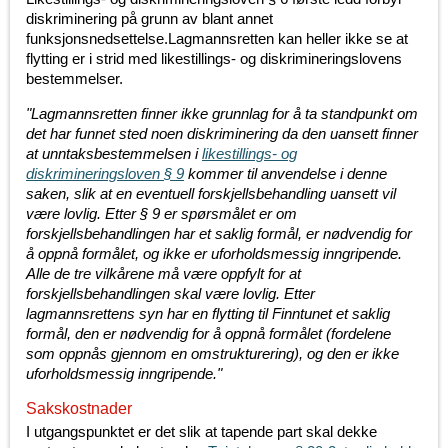
diskriminering på grunn av blant annet
funksjonsnedsettelse.Lagmannsretten kan heller ikke se at
flytting er i strid med likestillings- og diskrimineringslovens
bestemmelser.
"Lagmannsretten finner ikke grunnlag for å ta standpunkt om
det har funnet sted noen diskriminering da den uansett finner
at unntaksbestemmelsen i
likestillings- og
diskrimineringsloven § 9
kommer til anvendelse i denne
saken, slik at en eventuell forskjellsbehandling uansett vil
være lovlig. Etter § 9 er spørsmålet er om
forskjellsbehandlingen har et saklig formål, er nødvendig for
å oppnå formålet, og ikke er uforholdsmessig inngripende.
Alle de tre vilkårene må være oppfylt for at
forskjellsbehandlingen skal være lovlig. Etter
lagmannsrettens syn har en flytting til Finntunet et saklig
formål, den er nødvendig for å oppnå formålet (fordelene
som oppnås gjennom en omstrukturering), og den er ikke
uforholdsmessig inngripende."
Sakskostnader
I utgangspunktet er det slik at tapende part skal dekke