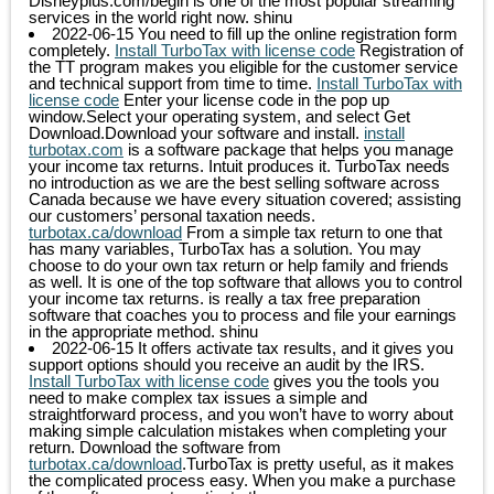
Disneyplus.com/begin is one of the most popular streaming
services in the world right now.
shinu
2022-06-15
You need to fill up the online registration form
completely.
Install TurboTax with license code
Registration of
the TT program makes you eligible for the customer service
and technical support from time to time.
Install TurboTax with
license code
Enter your license code in the pop up
window.Select your operating system, and select Get
Download.Download your software and install.
install
turbotax.com
is a software package that helps you manage
your income tax returns. Intuit produces it. TurboTax needs
no introduction as we are the best selling software across
Canada because we have every situation covered; assisting
our customers’ personal taxation needs.
turbotax.ca/download
From a simple tax return to one that
has many variables, TurboTax has a solution. You may
choose to do your own tax return or help family and friends
as well. It is one of the top software that allows you to control
your income tax returns. is really a tax free preparation
software that coaches you to process and file your earnings
in the appropriate method.
shinu
2022-06-15
It offers activate tax results, and it gives you
support options should you receive an audit by the IRS.
Install TurboTax with license code
gives you the tools you
need to make complex tax issues a simple and
straightforward process, and you won’t have to worry about
making simple calculation mistakes when completing your
return. Download the software from
turbotax.ca/download
.TurboTax is pretty useful, as it makes
the complicated process easy. When you make a purchase