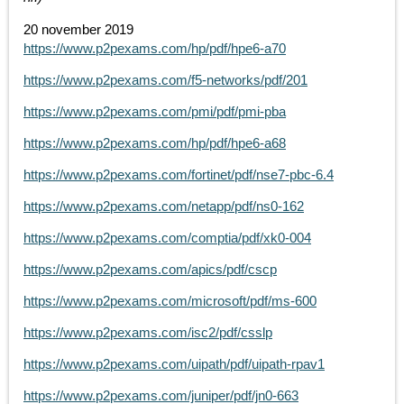
20 november 2019
https://www.p2pexams.com/hp/pdf/hpe6-a70
https://www.p2pexams.com/f5-networks/pdf/201
https://www.p2pexams.com/pmi/pdf/pmi-pba
https://www.p2pexams.com/hp/pdf/hpe6-a68
https://www.p2pexams.com/fortinet/pdf/nse7-pbc-6.4
https://www.p2pexams.com/netapp/pdf/ns0-162
https://www.p2pexams.com/comptia/pdf/xk0-004
https://www.p2pexams.com/apics/pdf/cscp
https://www.p2pexams.com/microsoft/pdf/ms-600
https://www.p2pexams.com/isc2/pdf/csslp
https://www.p2pexams.com/uipath/pdf/uipath-rpav1
https://www.p2pexams.com/juniper/pdf/jn0-663