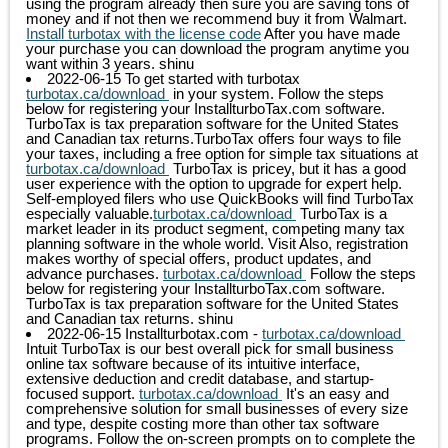
using the program already then sure you are saving tons of
money and if not then we recommend buy it from Walmart.
Install turbotax with the license code
After you have made
your purchase you can download the program anytime you
want within 3 years.
shinu
2022-06-15
To get started with turbotax
turbotax.ca/download
in your system. Follow the steps
below for registering your InstallturboTax.com software.
TurboTax is tax preparation software for the United States
and Canadian tax returns.TurboTax offers four ways to file
your taxes, including a free option for simple tax situations at
turbotax.ca/download
TurboTax is pricey, but it has a good
user experience with the option to upgrade for expert help.
Self-employed filers who use QuickBooks will find TurboTax
especially valuable.
turbotax.ca/download
TurboTax is a
market leader in its product segment, competing many tax
planning software in the whole world. Visit Also, registration
makes worthy of special offers, product updates, and
advance purchases.
turbotax.ca/download
Follow the steps
below for registering your InstallturboTax.com software.
TurboTax is tax preparation software for the United States
and Canadian tax returns.
shinu
2022-06-15
Installturbotax.com -
turbotax.ca/download
Intuit TurboTax is our best overall pick for small business
online tax software because of its intuitive interface,
extensive deduction and credit database, and startup-
focused support.
turbotax.ca/download
It's an easy and
comprehensive solution for small businesses of every size
and type, despite costing more than other tax software
programs. Follow the on-screen prompts on to complete the