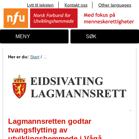
Lytt til teksten
Kontakt oss
Other languages
T
i
l
i
n
n
MENY
SØK
h
o
l
d
Her er du:
Start
/ ...
Lagmannsretten godtar
tvangsflytting av
utviklingshemmede i Vågå