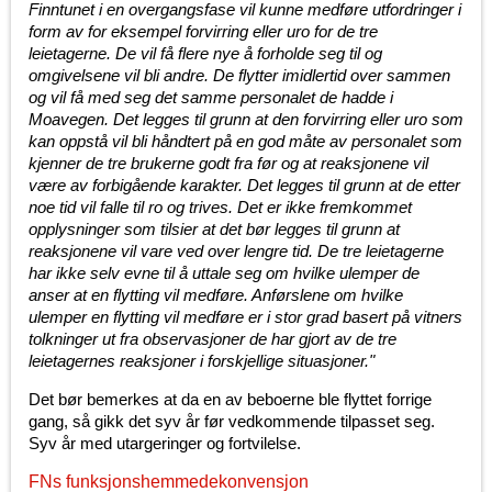
Finntunet i en overgangsfase vil kunne medføre utfordringer i
form av for eksempel forvirring eller uro for de tre
leietagerne. De vil få flere nye å forholde seg til og
omgivelsene vil bli andre. De flytter imidlertid over sammen
og vil få med seg det samme personalet de hadde i
Moavegen. Det legges til grunn at den forvirring eller uro som
kan oppstå vil bli håndtert på en god måte av personalet som
kjenner de tre brukerne godt fra før og at reaksjonene vil
være av forbigående karakter. Det legges til grunn at de etter
noe tid vil falle til ro og trives. Det er ikke fremkommet
opplysninger som tilsier at det bør legges til grunn at
reaksjonene vil vare ved over lengre tid. De tre leietagerne
har ikke selv evne til å uttale seg om hvilke ulemper de
anser at en flytting vil medføre. Anførslene om hvilke
ulemper en flytting vil medføre er i stor grad basert på vitners
tolkninger ut fra observasjoner de har gjort av de tre
leietagernes reaksjoner i forskjellige situasjoner."
Det bør bemerkes at da en av beboerne ble flyttet forrige
gang, så gikk det syv år før vedkommende tilpasset seg.
Syv år med utargeringer og fortvilelse.
FNs funksjonshemmedekonvensjon