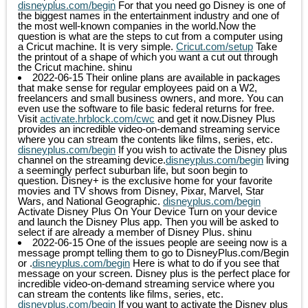
disneyplus.com/begin
For that you need go Disney is one of
the biggest names in the entertainment industry and one of
the most well-known companies in the world.Now the
question is what are the steps to cut from a computer using
a Cricut machine. It is very simple.
Cricut.com/setup
Take
the printout of a shape of which you want a cut out through
the Cricut machine.
shinu
2022-06-15
Their online plans are available in packages
that make sense for regular employees paid on a W2,
freelancers and small business owners, and more. You can
even use the software to file basic federal returns for free.
Visit
activate.hrblock.com/cwc
and get it now.Disney Plus
provides an incredible video-on-demand streaming service
where you can stream the contents like films, series, etc.
disneyplus.com/begin
If you wish to activate the Disney plus
channel on the streaming device.
disneyplus.com/begin
living
a seemingly perfect suburban life, but soon begin to
question. Disney+ is the exclusive home for your favorite
movies and TV shows from Disney, Pixar, Marvel, Star
Wars, and National Geographic.
disneyplus.com/begin
Activate Disney Plus On Your Device Turn on your device
and launch the Disney Plus app. Then you will be asked to
select if are already a member of Disney Plus.
shinu
2022-06-15
One of the issues people are seeing now is a
message prompt telling them to go to DisneyPlus.com/Begin
or .
disneyplus.com/begin
Here is what to do if you see that
message on your screen. Disney plus is the perfect place for
incredible video-on-demand streaming service where you
can stream the contents like films, series, etc.
disneyplus.com/begin
If you want to activate the Disney plus