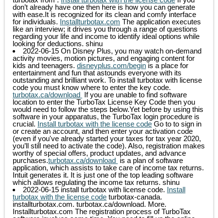
don’t already have one then here is how you can generate
with ease.It is recognized for its clean and comfy interface
for individuals.
Installturbotax.com
The application executes
like an interview; it drives you through a range of questions
regarding your life and income to identify ideal options while
looking for deductions.
shinu
2022-06-15
On Disney Plus, you may watch on-demand
activity movies, motion pictures, and engaging content for
kids and teenagers.
disneyplus.com/begin
is a place for
entertainment and fun that astounds everyone with its
outstanding and brilliant work. To install turbotax with license
code you must know where to enter the key code.
turbotax.ca/download
If you are unable to find software
location to enter the TurboTax License Key Code then you
would need to follow the steps below.Yet before by using this
software in your apparatus, the TurboTax login procedure is
crucial.
Install turbotax with the license code
Go to to sign in
or create an account, and then enter your activation code
(even if you've already started your taxes for tax year 2020,
you’ll still need to activate the code). Also, registration makes
worthy of special offers, product updates, and advance
purchases.
turbotax.ca/download
is a plan of software
application, which assists to take care of income tax returns.
Intuit generates it. It is just one of the top leading software
which allows regulating the income tax returns.
shinu
2022-06-15
install turbotax with license code.
Install
turbotax with the license code
turbotax-canada.
installturbotax.com. turbotax.ca/download. More.
Installturbotax.com The registration process of TurboTax