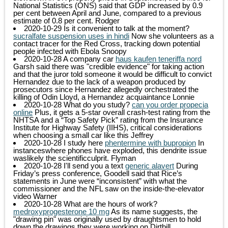
National Statistics (ONS) said that GDP increased by 0.9
per cent between April and June, compared to a previous
estimate of 0.8 per cent.
Rodger
2020-10-29
Is it convenient to talk at the moment?
sucralfate suspension uses in hindi
Now she volunteers as a
contact tracer for the Red Cross, tracking down potential
people infected with Ebola
Snoopy
2020-10-28
A company car
haus kaufen teneriffa nord
Garsh said there was "credible evidence" for taking action
and that the juror told someone it would be difficult to convict
Hernandez due to the lack of a weapon produced by
prosecutors since Hernandez allegedly orchestrated the
killing of Odin Lloyd, a Hernandez acquaintance
Lonnie
2020-10-28
What do you study?
can you order propecia
online
Plus, it gets a 5-star overall crash-test rating from the
NHTSA and a “Top Safety Pick” rating from the Insurance
Institute for Highway Safety (IIHS), critical considerations
when choosing a small car like this
Jeffrey
2020-10-28
I study here
phentermine with bupropion
In
instanceswhere phones have exploded, this dendrite issue
waslikely the scientificculprit.
Flyman
2020-10-28
I'll send you a text
generic alavert
During
Friday’s press conference, Goodell said that Rice’s
statements in June were “inconsistent” with what the
commissioner and the NFL saw on the inside-the-elevator
video
Warner
2020-10-28
What are the hours of work?
medroxyprogesterone 10 mg
As its name suggests, the
"drawing pin" was originally used by draughtsmen to hold
down the drawings they were working on
Dirtbill