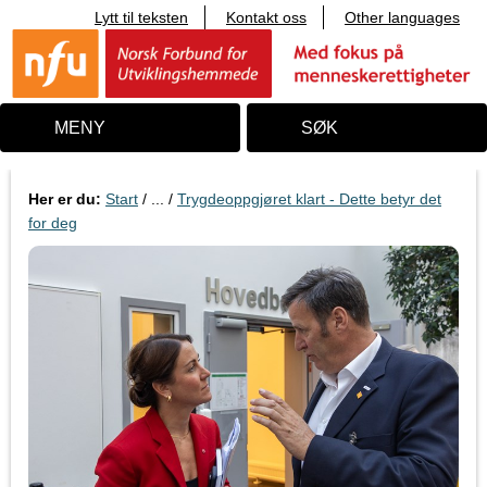
Lytt til teksten
Kontakt oss
Other languages
T
i
l
i
n
n
MENY
SØK
h
o
l
d
Her er du:
Start
/ ... /
Trygdeoppgjøret klart - Dette betyr det
for deg