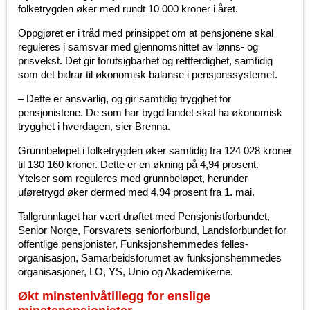
folketrygden øker med rundt 10 000 kroner i året.
Oppgjøret er i tråd med prinsippet om at pensjonene skal
reguleres i samsvar med gjennomsnittet av lønns- og
prisvekst. Det gir forutsigbarhet og rettferdighet, samtidig
som det bidrar til økonomisk balanse i pensjonssystemet.
– Dette er ansvarlig, og gir samtidig trygghet for
pensjonistene. De som har bygd landet skal ha økonomisk
trygghet i hverdagen, sier Brenna.
Grunnbeløpet i folketrygden øker samtidig fra 124 028 kroner
til 130 160 kroner. Dette er en økning på 4,94 prosent.
Ytelser som reguleres med grunnbeløpet, herunder
uføretrygd øker dermed med 4,94 prosent fra 1. mai.
Tallgrunnlaget har vært drøftet med Pensjonistforbundet,
Senior Norge, Forsvarets seniorforbund, Landsforbundet for
offentlige pensjonister, Funksjonshemmedes felles­
organisasjon, Samarbeidsforumet av funksjonshemmedes
organisasjoner, LO, YS, Unio og Akademikerne.
Økt minstenivåtillegg for enslige