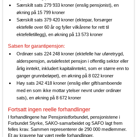
Særskilt sats 279 933 kroner (enslig pensjonist), en
økning på 15 799 kroner
Særskilt sats 379 420 kroner (ektepar, forsørger
ektefelle over 60 år og fyller vilkårene for rett til
ektefelletillegg), en økning på 13 573 kroner
Satsen for garantipensjon:
Ordinær sats 224 248 kroner (ektefelle har uføretrygd,
alderspensjon, avtalefestet pensjon i offentlig sektor eller
årlig inntekt, inkludert kapitalinntekt, som er større enn to
ganger grunnbeløpet), en økning på 8 022 kroner
Høy sats 242 418 kroner (enslig eller gift/samboende
med en som ikke mottar ytelser nevnt under ordinær
sats), en økning på 8 672 kroner
Fortsatt ingen reelle forhandlinger
I forhandlingene har Pensjonistforbundet, pensjonistene i
Forbundet Styrke, SAKO-samarbeidet og SAFO lagt frem
felles krav. Sammen representerer de 290 000 medlemmer.
Et av kravene har vært reelle forhandlinger.