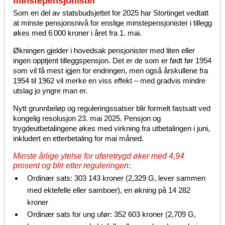
minstepensjonister
Som en del av statsbudsjettet for 2025 har Stortinget vedtatt
at minste pensjonsnivå for enslige minstepensjonister i tillegg
økes med 6 000 kroner i året fra 1. mai.
Økningen gjelder i hovedsak pensjonister med liten eller
ingen opptjent tilleggspensjon. Det er de som er født før 1954
som vil få mest igjen for endringen, men også årskullene fra
1954 til 1962 vil merke en viss effekt – med gradvis mindre
utslag jo yngre man er.
Nytt grunnbeløp og reguleringssatser blir formelt fastsatt ved
kongelig resolusjon 23. mai 2025. Pensjon og
trygdeutbetalingene økes med virkning fra utbetalingen i juni,
inkludert en etterbetaling for mai måned.
Minste årlige ytelse for uføretrygd øker med 4,94
prosent og blir etter reguleringen:
Ordinær sats: 303 143 kroner (2,329 G, lever sammen
med ektefelle eller samboer), en økning på 14 282
kroner
Ordinær sats for ung ufør: 352 603 kroner (2,709 G,