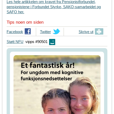
Les hele artikkelen om kravet fra Pensjonistforbundet,
pensjonistene i Forbundet Styrke, SAKO-samarbeidet og
SAFO her.
Tips noen om siden
T
Facebook
T
Twitter
Skrive ut
i
i
Støtt NFU
vipps #90501
p
p
s
s
d
d
i
i
n
n
e
e
v
v
e
e
n
n
n
n
e
e
r
r
p
p