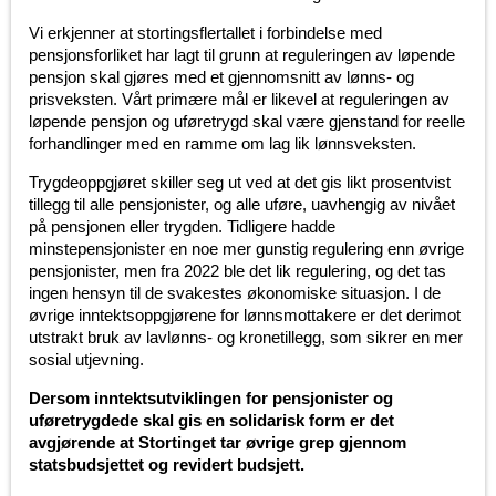
Vi erkjenner at stortingsflertallet i forbindelse med
pensjonsforliket har lagt til grunn at reguleringen av løpende
pensjon skal gjøres med et gjennomsnitt av lønns- og
prisveksten. Vårt primære mål er likevel at reguleringen av
løpende pensjon og uføretrygd skal være gjenstand for reelle
forhandlinger med en ramme om lag lik lønnsveksten.
Trygdeoppgjøret skiller seg ut ved at det gis likt prosentvist
tillegg til alle pensjonister, og alle uføre, uavhengig av nivået
på pensjonen eller trygden. Tidligere hadde
minstepensjonister en noe mer gunstig regulering enn øvrige
pensjonister, men fra 2022 ble det lik regulering, og det tas
ingen hensyn til de svakestes økonomiske situasjon. I de
øvrige inntektsoppgjørene for lønnsmottakere er det derimot
utstrakt bruk av lavlønns- og kronetillegg, som sikrer en mer
sosial utjevning.
Dersom inntektsutviklingen for pensjonister og
uføretrygdede skal gis en solidarisk form er det
avgjørende at Stortinget tar øvrige grep gjennom
statsbudsjettet og revidert budsjett.