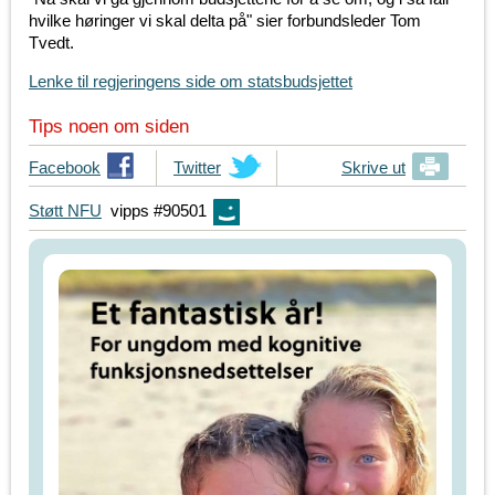
hvilke høringer vi skal delta på" sier forbundsleder Tom
Tvedt.
Lenke til regjeringens side om statsbudsjettet
Tips noen om siden
T
Facebook
T
Twitter
Skrive ut
i
i
Støtt NFU
vipps #90501
p
p
s
s
d
d
i
i
n
n
e
e
v
v
e
e
n
n
n
n
e
e
r
r