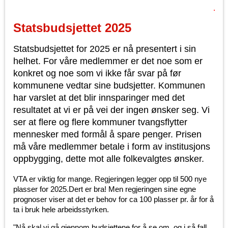
Statsbudsjettet 2025
Statsbudsjettet for 2025 er nå presentert i sin
helhet. For våre medlemmer er det noe som er
konkret og noe som vi ikke får svar på før
kommunene vedtar sine budsjetter. Kommunen
har varslet at det blir innsparinger med det
resultatet at vi er på vei der ingen ønsker seg. Vi
ser at flere og flere kommuner tvangsflytter
mennesker med formål å spare penger. Prisen
må våre medlemmer betale i form av institusjons
oppbygging, dette mot alle folkevalgtes ønsker.
VTA er viktig for mange. Regjeringen legger opp til 500 nye
plasser for 2025.Dert er bra! Men regjeringen sine egne
prognoser viser at det er behov for ca 100 plasser pr. år for å
ta i bruk hele arbeidsstyrken.
"Nå skal vi gå gjennom budsjettene for å se om, og i så fall