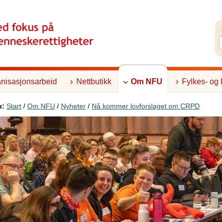
nisasjonsarbeid
Nettbutikk
Om NFU
Fylkes- og 
u:
Start
/
Om NFU
/
Nyheter
/
Nå kommer lovforslaget om CRPD