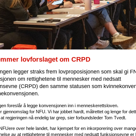
ommer lovforslaget om CRPD
ngen legger straks frem lovproposisjonen som skal gi F
sjonen om rettighetene til mennesker med nedsatt
onsevne (CRPD) den samme statusen som kvinnekonve
nekonvensjonen.
gen foreslår å legge konvensjonen inn i menneskerettsloven.
r gjennomslag for NFU. Vi har jobbet hardt, målrettet og lenge for dett
 at regjeringen nå endelig tar grep, sier forbundsleder Tom Tvedt.
NFUere over hele landet, har kjempet for en inkorporering over mang
nelse av at rettighetene til mennesker med nedsatt funksjonsevne er 