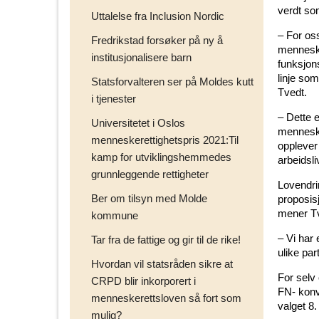
verdt som
Uttalelse fra Inclusion Nordic
– For os
Fredrikstad forsøker på ny å
menneske
institusjonalisere barn
funksjons
linje som
Statsforvalteren ser på Moldes kutt
Tvedt.
i tjenester
– Dette e
Universitetet i Oslos
menneske
menneskerettighetspris 2021:Til
opplever
kamp for utviklingshemmedes
arbeidsli
grunnleggende rettigheter
Lovendri
Ber om tilsyn med Molde
proposis
mener Tv
kommune
– Vi har 
Tar fra de fattige og gir til de rike!
ulike par
Hvordan vil statsråden sikre at
For selv 
CRPD blir inkorporert i
FN- konv
menneskerettsloven så fort som
valget 8.
mulig?