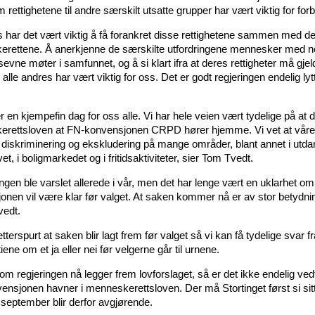
 rettighetene til andre særskilt utsatte grupper har vært viktig for for
s har det vært viktig å få forankret disse rettighetene sammen med d
rettene. Å anerkjenne de særskilte utfordringene mennesker med n
evne møter i samfunnet, og å si klart ifra at deres rettigheter må gjel
 alle andres har vært viktig for oss. Det er godt regjeringen endelig lytt
r en kjempefin dag for oss alle. Vi har hele veien vært tydelige på at de
rettsloven at FN-konvensjonen CRPD hører hjemme. Vi vet at våre 
 diskriminering og ekskludering på mange områder, blant annet i utdan
vet, i boligmarkedet og i fritidsaktiviteter, sier Tom Tvedt.
ngen ble varslet allerede i vår, men det har lenge vært en uklarhet om
jonen vil være klar før valget. At saken kommer nå er av stor betydni
edt.
etterspurt at saken blir lagt frem før valget så vi kan få tydelige svar f
tiene om et ja eller nei før velgerne går til urnene.
om regjeringen nå legger frem lovforslaget, så er det ikke endelig vedt
ensjonen havner i menneskerettsloven. Der må Stortinget først si sitt
 september blir derfor avgjørende.