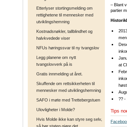
– Blant v
Etterlyser stortingsmelding om
partier 
rettighetene til mennesker med
Historik
utviklingshemning
2013
Kostnadsnøkler, tallblindhet og
menn
halvkvedede viser
Dese
NFUs høringssvar til ny tvangslov
inko
Legg planene om nytt
Janu
tvangslovverk på is
at C
Febr
Gratis innmelding ut året.
inko
Skuffende om rettsikkerheten til
høst
mennesker med utviklingshemning
Augu
?? -
SAFO i møte med Trettebergstuen
Ulovligheter i Molde?
Tips no
Hvis Molde ikke kan styre seg selv,
T
Faceboo
så bør staten gjøre det