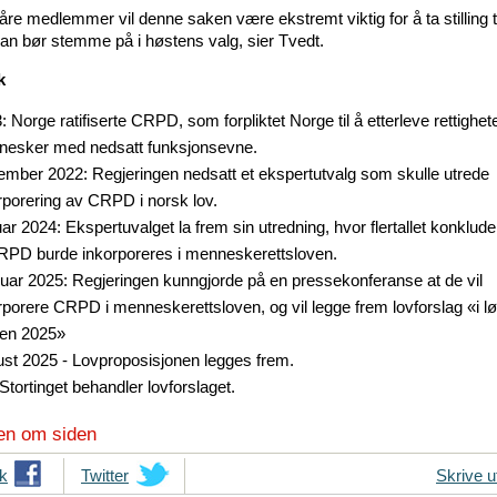
åre medlemmer vil denne saken være ekstremt viktig for å ta stilling ti
man bør stemme på i høstens valg, sier Tvedt.
k
: Norge ratifiserte CRPD, som forpliktet Norge til å etterleve rettighete
esker med nedsatt funksjonsevne.
mber 2022: Regjeringen nedsatt et ekspertutvalg som skulle utrede
rporering av CRPD i norsk lov.
ar 2024: Ekspertuvalget la frem sin utredning, hvor flertallet konklud
RPD burde inkorporeres i menneskerettsloven.
uar 2025: Regjeringen kunngjorde på en pressekonferanse at de vil
rporere CRPD i menneskerettsloven, og vil legge frem lovforslag «i l
en 2025»
st 2025 - Lovproposisjonen legges frem.
 Stortinget behandler lovforslaget.
en om siden
k
T
Twitter
Skrive u