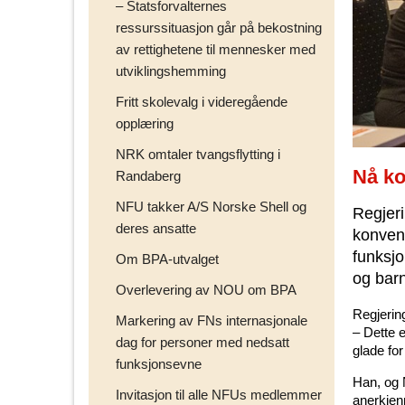
– Statsforvalternes
ressurssituasjon går på bekostning
av rettighetene til mennesker med
utviklingshemming
Fritt skolevalg i videregående
opplæring
NRK omtaler tvangsflytting i
Nå k
Randaberg
NFU takker A/S Norske Shell og
Regjeri
deres ansatte
konven
funksj
Om BPA-utvalget
og bar
Overlevering av NOU om BPA
Regjerin
Markering av FNs internasjonale
– Dette e
dag for personer med nedsatt
glade for
funksjonsevne
Han, og 
Invitasjon til alle NFUs medlemmer
anerkjen