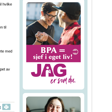
l hvilke
n til
erte med
øpet av
t