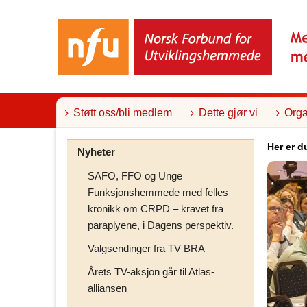
T
i
l
i
n
n
h
o
l
Støtt oss/bli medlem
Dette gjør vi
Orga
d
Her er d
Nyheter
SAFO, FFO og Unge
Funksjonshemmede med felles
kronikk om CRPD – kravet fra
paraplyene, i Dagens perspektiv.
Valgsendinger fra TV BRA
Årets TV-aksjon går til Atlas-
alliansen