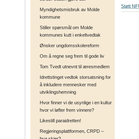
i
Støtt N
p
Myndighetsmisbruk av Molde
s
kommune
d
Stiller spørsmål om Molde
i
kommunes kutt i enkeltvedtak
n
e
Ønsker ungdomsskolereform
v
e
Om å regne seg frem til gode liv
n
Tom Tvedt utnevnt til æresmedlem
n
e
Idrettstinget vedtok storsatsning for
r
å inkludere mennesker med
p
utviklingshemning
å
Hvor finner vi de usynlige i en kultur
hvor vi løfter frem vinnere?
Likestill paraidretten!
Regjeringsplattformen, CRPD –
hva skjer?