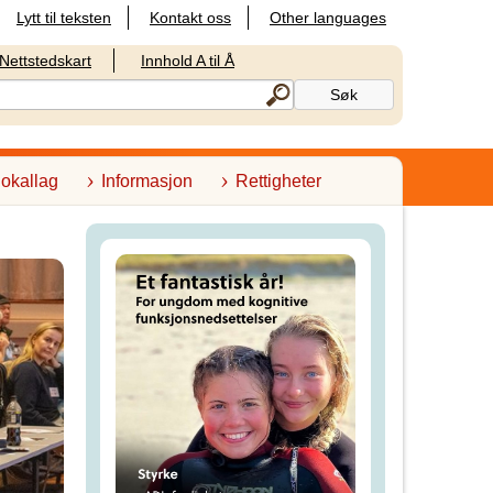
Lytt til teksten
Kontakt oss
Other languages
Nettstedskart
Innhold A til Å
lokallag
Informasjon
Rettigheter