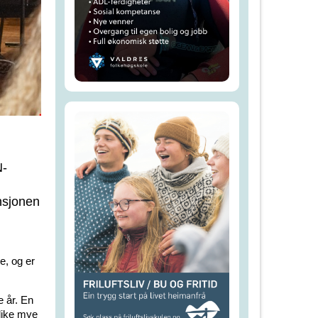
N-
nsjonen
e, og er
e år. En
like mye