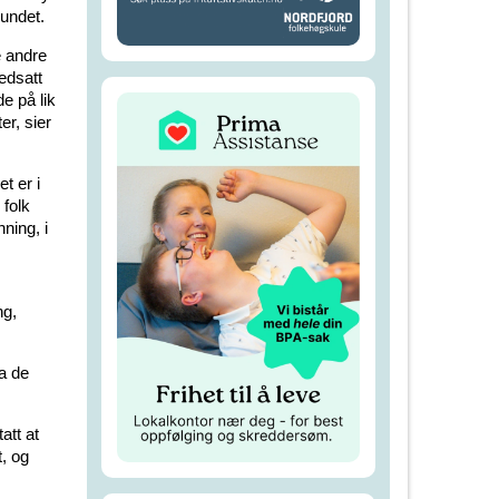
bundet.
e andre
edsatt
de på lik
er, sier
t er i
folk
ning, i
ng,
ra de
att at
, og