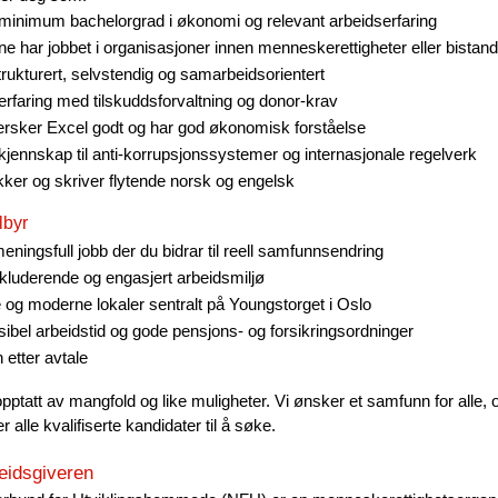
minimum bachelorgrad i økonomi og relevant arbeidserfaring
ne har jobbet i organisasjoner innen menneskerettigheter eller bistand
trukturert, selvstendig og samarbeidsorientert
erfaring med tilskuddsforvaltning og donor-krav
rsker Excel godt og har god økonomisk forståelse
kjennskap til anti-korrupsjonssystemer og internasjonale regelverk
ker og skriver flytende norsk og engelsk
lbyr
eningsfull jobb der du bidrar til reell samfunnsendring
nkluderende og engasjert arbeidsmiljø
 og moderne lokaler sentralt på Youngstorget i Oslo
sibel arbeidstid og gode pensjons- og forsikringsordninger
 etter avtale
pptatt av mangfold og like muligheter. Vi ønsker et samfunn for alle, 
r alle kvalifiserte kandidater til å søke.
eidsgiveren