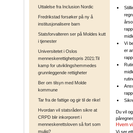
Uttalelse fra Inclusion Nordic
Stil
regn
Fredrikstad forsøker på ny å
årso
institusjonalisere barn
rapp
Statsforvalteren ser på Moldes kutt
midl
i tjenester
Vi b
er a
Universitetet i Oslos
rapp
menneskerettighetspris 2021:Til
Ruti
kamp for utviklingshemmedes
midl
grunnleggende rettigheter
ruti
Ber om tilsyn med Molde
Ansv
kommune
rapp
Tar fra de fattige og gir til de rike!
Sikr
Hvordan vil statsråden sikre at
Du vil o
CRPD blir inkorporert i
påregnes
menneskerettsloven så fort som
Hvem vi 
mulig?
Vi ser e