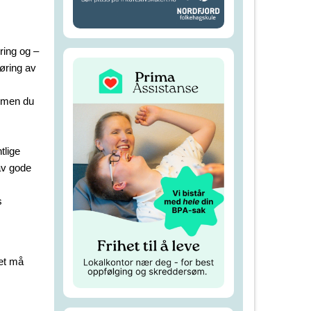
ring og –
føring av
, men du
tlige
 av gode
s
het må