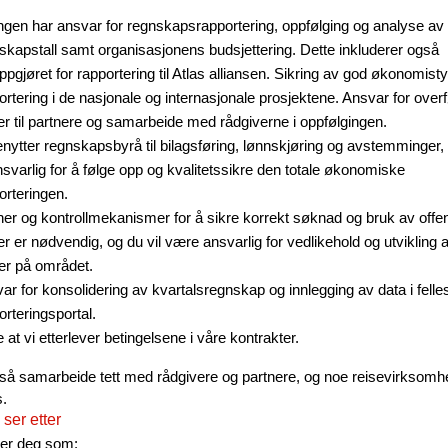
lingen har ansvar for regnskapsrapportering, oppfølging og analyse av
skapstall samt organisasjonens budsjettering. Dette inkluderer også
ppgjøret for rapportering til Atlas alliansen. Sikring av god økonomisty
ortering i de nasjonale og internasjonale prosjektene. Ansvar for over
er til partnere og samarbeide med rådgiverne i oppfølgingen.
enytter regnskapsbyrå til bilagsføring, lønnskjøring og avstemminger
nsvarlig for å følge opp og kvalitetssikre den totale økonomiske
orteringen.
ner og kontrollmekanismer for å sikre korrekt søknad og bruk av offen
er er nødvendig, og du vil være ansvarlig for vedlikehold og utvikling
ner på området.
ar for konsolidering av kvartalsregnskap og innlegging av data i felle
orteringsportal.
e at vi etterlever betingelsene i våre kontrakter.
gså samarbeide tett med rådgivere og partnere, og noe reisevirksom
.
ser etter
tter deg som: