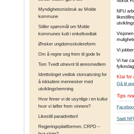
Norsk Fo
Myndighetsmisbruk av Molde
NFU arbe
kommune
likestill
utvikling
Stiller spørsmål om Molde
Visjonen
kommunes kutt i enkeltvedtak
mulighete
Ønsker ungdomsskolereform
Vi jobber
Om å regne seg frem til gode liv
Vi har c
Tom Tvedt utnevnt til æresmedlem
fylkeslag
Idrettstinget vedtok storsatsning for
Klar for
å inkludere mennesker med
Gå til a
utviklingshemning
Tips no
Hvor finner vi de usynlige i en kultur
hvor vi løfter frem vinnere?
T
Faceboo
i
Likestill paraidretten!
Støtt N
p
Regjeringsplattformen, CRPD –
s
d
hva skjer?