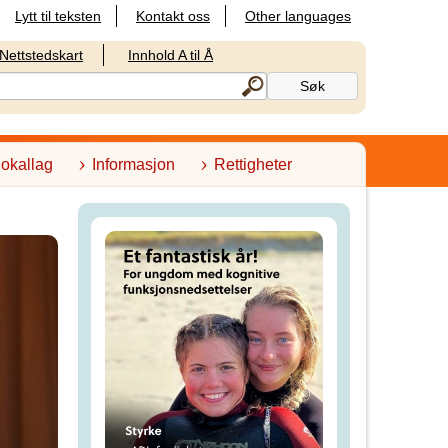
Lytt til teksten
Kontakt oss
Other languages
Nettstedskart
Innhold A til Å
lokallag
Informasjon
Rettigheter