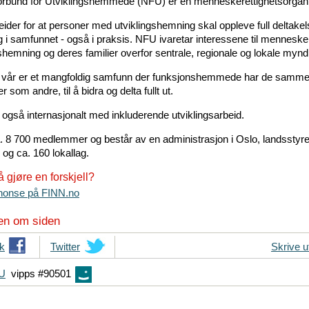
rbund for Utviklingshemmede (NFU) er en menneskerettighetsorgani
ider for at personer med utviklingshemning skal oppleve full deltake
ing i samfunnet - også i praksis. NFU ivaretar interessene til mennesk
shemning og deres familier overfor sentrale, regionale og lokale mynd
 vår er et mangfoldig samfunn der funksjonshemmede har de samm
r som andre, til å bidra og delta fullt ut.
 også internasjonalt med inkluderende utviklingsarbeid.
a. 8 700 medlemmer og består av en administrasjon i Oslo, landsstyre
 og ca. 160 lokallag.
 å gjøre en forskjell?
nnonse på FINN.no
en om siden
k
T
Twitter
Skrive u
i
FU
vipps #90501
p
s
d