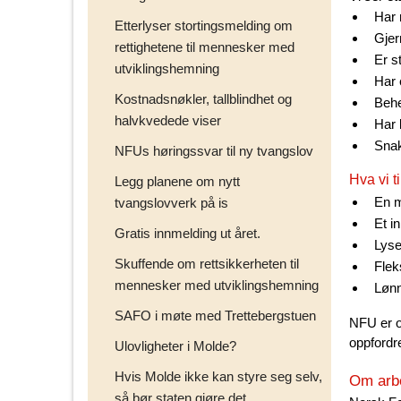
Har 
Etterlyser stortingsmelding om
Gjer
rettighetene til mennesker med
Er s
utviklingshemning
Har 
Kostnadsnøkler, tallblindhet og
Behe
halvkvedede viser
Har 
Snak
NFUs høringssvar til ny tvangslov
Hva vi ti
Legg planene om nytt
En m
tvangslovverk på is
Et i
Gratis innmelding ut året.
Lyse
Skuffende om rettsikkerheten til
Flek
mennesker med utviklingshemning
Lønn
SAFO i møte med Trettebergstuen
NFU er o
oppfordre
Ulovligheter i Molde?
Hvis Molde ikke kan styre seg selv,
Om arb
så bør staten gjøre det