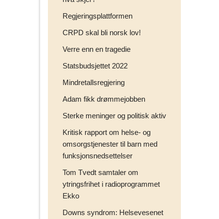
i
Regjeringsplattformen
n
e
CRPD skal bli norsk lov!
v
Verre enn en tragedie
e
n
Statsbudsjettet 2022
n
Mindretallsregjering
e
r
Adam fikk drømmejobben
p
Sterke meninger og politisk aktiv
å
Kritisk rapport om helse- og
omsorgstjenester til barn med
funksjonsnedsettelser
Tom Tvedt samtaler om
ytringsfrihet i radioprogrammet
Ekko
Downs syndrom: Helsevesenet