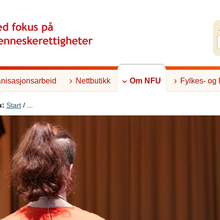
nisasjonsarbeid
Nettbutikk
Om NFU
Fylkes- og 
u:
Start
/ ...