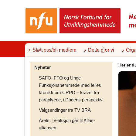
T
i
l
i
n
n
h
o
l
Støtt oss/bli medlem
Dette gjør vi
Orga
d
Her er d
Nyheter
SAFO, FFO og Unge
Funksjonshemmede med felles
kronikk om CRPD – kravet fra
paraplyene, i Dagens perspektiv.
Valgsendinger fra TV BRA
Årets TV-aksjon går til Atlas-
alliansen