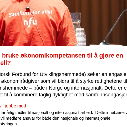
u bruke økonomikompetansen til å gjøre en
ell?
orsk Forbund for Utviklingshemmede) søker en engasjer
 økonomirådgiver som vil bidra til å styrke rettighetene til
nshemmede – både i Norge og internasjonalt. Dette er e
t til å kombinere faglig dyktighet med samfunnsengasje
vil jobbe med
r årlig midler til nasjonalt og internasjonalt arbeid. Dette innebærer 
n vil medføre ansvar for både den nasjonale og internasjonale
styringen.