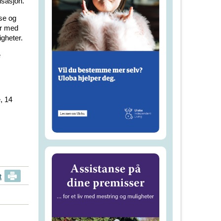
sasjon.
lse og
er med
igheter.
e
, 14
t