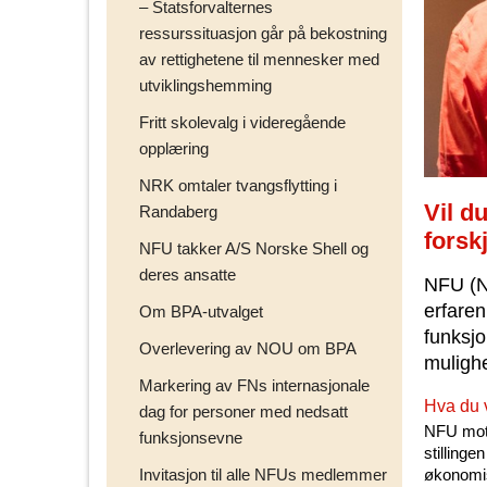
– Statsforvalternes
ressurssituasjon går på bekostning
av rettighetene til mennesker med
utviklingshemming
Fritt skolevalg i videregående
opplæring
NRK omtaler tvangsflytting i
Vil d
Randaberg
forskj
NFU takker A/S Norske Shell og
deres ansatte
NFU (N
erfaren
Om BPA-utvalget
funksjo
Overlevering av NOU om BPA
mulighe
Markering av FNs internasjonale
Hva du 
dag for personer med nedsatt
NFU motta
funksjonsevne
stillinge
Invitasjon til alle NFUs medlemmer
økonomi