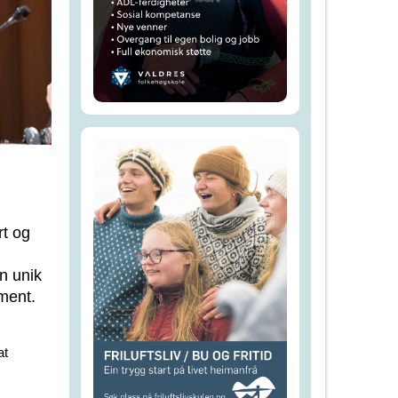
t og
n unik
ment.
at