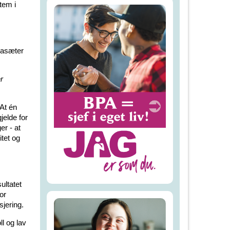
tem i
rjasæter
r
 At én
jelde for
er - at
itet og
ultatet
or
sjering.
l og lav