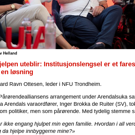
v Helland
jelpen uteblir: Institusjonslengsel er et fare
e en løsning
ard Ravn Ottesen, leder i NFU Trondheim.
Pårørendealliansens arrangement under Arendalsuka satt
a Arendals varaordfører, Inger Brokka de Ruiter (SV), to
som politiker, men som pårørende. Med tydelig stemme s
r ikke engang hjulpet min egen familie. Hvordan i all ve
eg da hjelpe innbyggerne mine?»