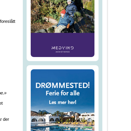
foreslått
ne.»
et
ar der