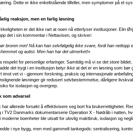
læring. Dette er ikke enkeltstående tilfeller, men symptomer på et sys
.
åelig reaksjon, men en farlig løsning
irkeligheten er det ikke rart at noen nå etterlyser institusjoner. Elin Ø
opp det i sin kommentar i Nettavisen, og skriver:
ør broren min! Nå kan han selvfølgelig ikke svare, fordi han nettopp e
gshemmet og autist. Men han har det utmerket!»
a respekt for personlige erfaringer. Samtidig må vi se det store bildet.
dde det trygt i en institusjon betyr ikke at det er en løsning som bør g
rt imot vet vi - gjennom forskning, praksis og internasjonale anbefaling
onslignende løsninger gir redusert selvbestemmelse, dårligere livskval
siko for isolasjon og overgrep.
 som advarsel
ar allerede forsøkt å effektivisere seg bort fra brukerrettigheter. Res
ig i TV2 Danmarks dokumentarserie Operation X - Nødråb i natten, hv
 moderne boenheter ble utsatt for ulovlig maktbruk, isolasjon og negli
jedde i nye bygg, men med gammelt tankegods: sentralisering, kontrol