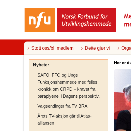
T
i
l
i
n
n
h
o
l
Støtt oss/bli medlem
Dette gjør vi
Orga
d
Her er d
Nyheter
SAFO, FFO og Unge
Funksjonshemmede med felles
kronikk om CRPD – kravet fra
paraplyene, i Dagens perspektiv.
Valgsendinger fra TV BRA
Årets TV-aksjon går til Atlas-
alliansen