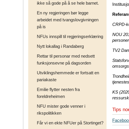
ikke så gode på å se hele barnet.
Institusj
En ny regjeringen bør legge
Referan
arbeidet med tvangslovgivningen
CRPD-kom
på is
NOU 2016:
NFUs innspill til regjeringserklæring
personer
Nytt lokallag i Randaberg
TV2 Danm
Rettar til personar med nedsett
Statsfor
funksjonsevne på dagsorden
omsorgst
Utviklingshemmede er fortsatt en
Trondhei
pariakaste
tjeneste
Emilie flytter nesten fra
KS (2020)
foreldreheimen
ressursk
NFU mister gode venner i
Tips no
rikspolitikken
T
Faceboo
Får vi en ekte NFUer på Stortinget?
i