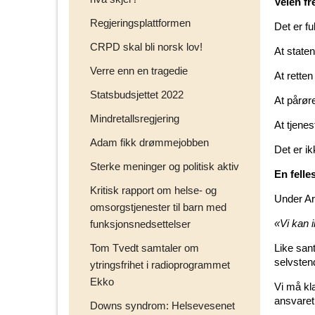
Veien fr
Regjeringsplattformen
Det er fu
CRPD skal bli norsk lov!
At staten
Verre enn en tragedie
At rette
Statsbudsjettet 2022
At pårøre
Mindretallsregjering
At tjenes
Adam fikk drømmejobben
Det er i
Sterke meninger og politisk aktiv
En felles
Kritisk rapport om helse- og
Under Ar
omsorgstjenester til barn med
«Vi kan 
funksjonsnedsettelser
Tom Tvedt samtaler om
Like sant
selvstend
ytringsfrihet i radioprogrammet
Ekko
Vi må kla
ansvaret
Downs syndrom: Helsevesenet