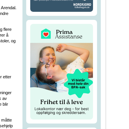
m Arendal.
andre
g flere
rer å
toler, og
 etter
dninger
k av
 blir
d måtte
sehjelp