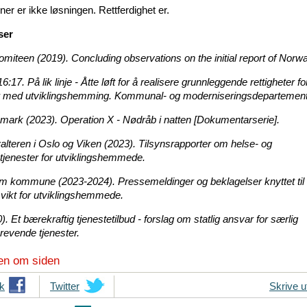
oner er ikke løsningen. Rettferdighet er.
ser
iteen (2019). Concluding observations on the initial report of Norw
17. På lik linje - Åtte løft for å realisere grunnleggende rettigheter fo
 med utviklingshemming. Kommunal- og moderniseringsdepartement
ark (2023). Operation X - Nødråb i natten [Dokumentarserie].
valteren i Oslo og Viken (2023). Tilsynsrapporter om helse- og
jenester for utviklingshemmede.
m kommune (2023-2024). Pressemeldinger og beklagelser knyttet til
svikt for utviklingshemmede.
. Et bærekraftig tjenestetilbud - forslag om statlig ansvar for særlig
revende tjenester.
en om siden
k
T
Twitter
Skrive u
i