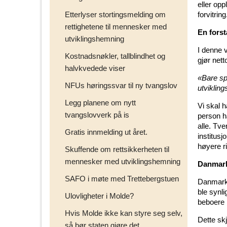
eller opp
Etterlyser stortingsmelding om
forvitring
rettighetene til mennesker med
En forst
utviklingshemning
I denne v
Kostnadsnøkler, tallblindhet og
gjør nett
halvkvedede viser
«Bare sp
NFUs høringssvar til ny tvangslov
utviklin
Legg planene om nytt
Vi skal h
tvangslovverk på is
person ha
alle. Tve
Gratis innmelding ut året.
institusj
høyere ri
Skuffende om rettsikkerheten til
mennesker med utviklingshemning
Danmark
SAFO i møte med Trettebergstuen
Danmark h
ble synl
Ulovligheter i Molde?
beboere i
Hvis Molde ikke kan styre seg selv,
Dette sk
så bør staten gjøre det