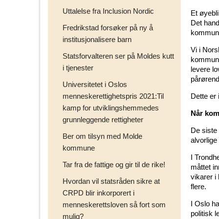
Uttalelse fra Inclusion Nordic
Et øyebli
Det hand
Fredrikstad forsøker på ny å
kommunene
institusjonalisere barn
Vi i Nor
Statsforvalteren ser på Moldes kutt
kommuner
i tjenester
levere l
pårørende
Universitetet i Oslos
menneskerettighetspris 2021:Til
Dette er 
kamp for utviklingshemmedes
Når kom
grunnleggende rettigheter
De siste
Ber om tilsyn med Molde
alvorlige
kommune
I Trondh
Tar fra de fattige og gir til de rike!
måttet i
vikarer 
Hvordan vil statsråden sikre at
flere.
CRPD blir inkorporert i
I Oslo h
menneskerettsloven så fort som
politisk
mulig?