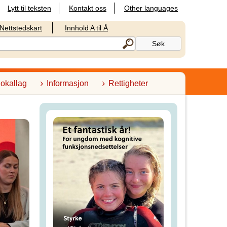
Lytt til teksten
Kontakt oss
Other languages
Nettstedskart
Innhold A til Å
lokallag
Informasjon
Rettigheter