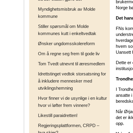
brukermed
Norge bø
Myndighetsmisbruk av Molde
kommune
Det han
Stiller spørsmål om Molde
FNs konv
kommunes kutt i enkeltvedtak
understr
hverdage
Ønsker ungdomsskolereform
hvem som
Uansett 
Om å regne seg frem til gode liv
Dette er 
Tom Tvedt utnevnt til æresmedlem
institus
Idrettstinget vedtok storsatsning for
Trondhe
å inkludere mennesker med
utviklingshemning
I Trondh
ansatte 
Hvor finner vi de usynlige i en kultur
beredskap
hvor vi løfter frem vinnere?
Når Ørja
Likestill paraidretten!
det er ik
opp.
Regjeringsplattformen, CRPD –
hva skjer?