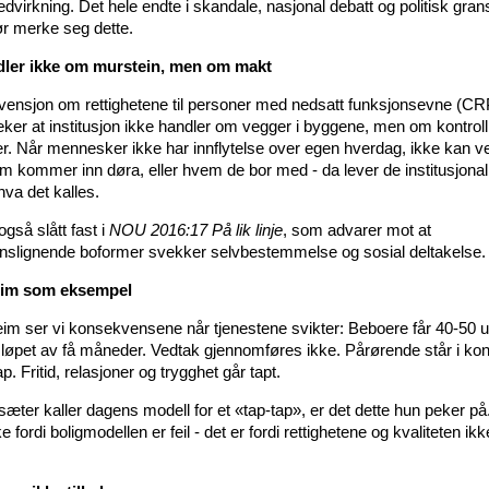
virkning. Det hele endte i skandale, nasjonal debatt og politisk gran
r merke seg dette.
dler ikke om murstein, men om makt
ensjon om rettighetene til personer med nedsatt funksjonsevne (C
eker at institusjon ikke handler om vegger i byggene, men om kontroll
r. Når mennesker ikke har innflytelse over egen hverdag, ikke kan v
 kommer inn døra, eller hvem de bor med - da lever de institusjonali
hva det kalles.
også slått fast i
NOU 2016:17 På lik linje
, som advarer mot at
jonslignende boformer svekker selvbestemmelse og sosial deltakelse.
im som eksempel
eim ser vi konsekvensene når tjenestene svikter: Beboere får 40-50 u
i løpet av få måneder. Vedtak gjennomføres ikke. Pårørende står i ko
. Fritid, relasjoner og trygghet går tapt.
sæter kaller dagens modell for et «tap-tap», er det dette hun peker p
ke fordi boligmodellen er feil - det er fordi rettighetene og kvaliteten ik