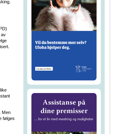
sking.
RPD)
 av
elge
sert.
like
nstant
å. Men
ke følges