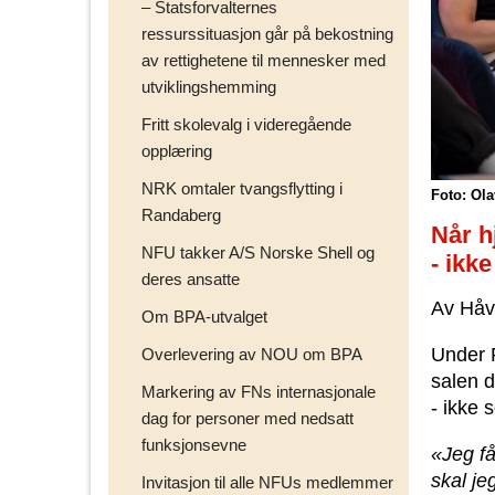
– Statsforvalternes
ressurssituasjon går på bekostning
av rettighetene til mennesker med
utviklingshemming
Fritt skolevalg i videregående
opplæring
NRK omtaler tvangsflytting i
Foto: Ola
Randaberg
Når h
NFU takker A/S Norske Shell og
- ikk
deres ansatte
Av Håv
Om BPA-utvalget
Under 
Overlevering av NOU om BPA
salen d
Markering av FNs internasjonale
- ikke 
dag for personer med nedsatt
funksjonsevne
«Jeg få
skal j
Invitasjon til alle NFUs medlemmer