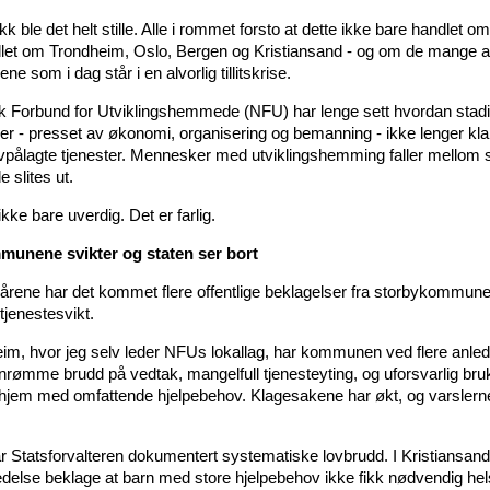
kk ble det helt stille. Alle i rommet forsto at dette ikke bare handlet o
let om Trondheim, Oslo, Bergen og Kristiansand - og om de mange 
 som i dag står i en alvorlig tillitskrise.
sk Forbund for Utviklingshemmede (NFU) har lenge sett hvordan stadi
 - presset av økonomi, organisering og bemanning - ikke lenger kla
ovpålagte tjenester. Mennesker med utviklingshemming faller mellom s
 slites ut.
ikke bare uverdig. Det er farlig.
munene svikter og staten ser bort
 årene har det kommet flere offentlige beklagelser fra storbykommuner
 tjenestesvikt.
eim, hvor jeg selv leder NFUs lokallag, har kommunen ved flere anle
nnrømme brudd på vedtak, mangelfull tjenesteyting, og uforsvarlig bru
i hjem med omfattende hjelpebehov. Klagesakene har økt, og varslerne
ar Statsforvalteren dokumentert systematiske lovbrudd. I Kristiansan
 ledelse beklage at barn med store hjelpebehov ikke fikk nødvendig hel