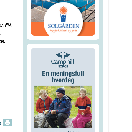
ay. FN.
r
et.
t