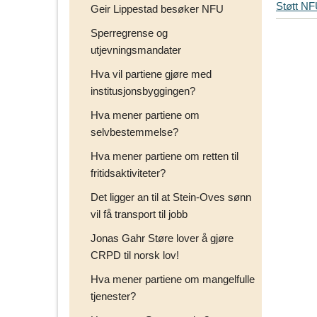
Støtt N
Geir Lippestad besøker NFU
p
s
Sperregrense og
d
utjevningsmandater
i
n
Hva vil partiene gjøre med
e
institusjonsbyggingen?
v
Hva mener partiene om
e
selvbestemmelse?
n
n
Hva mener partiene om retten til
e
fritidsaktiviteter?
r
p
Det ligger an til at Stein-Oves sønn
å
vil få transport til jobb
Jonas Gahr Støre lover å gjøre
CRPD til norsk lov!
Hva mener partiene om mangelfulle
tjenester?