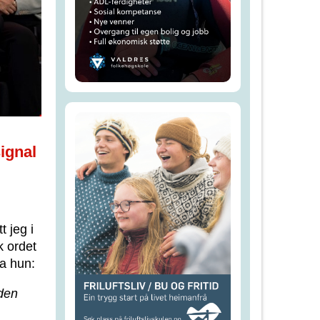
signal
 jeg i
k ordet
a hun:
rden