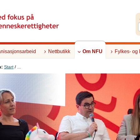
nisasjonsarbeid
Nettbutikk
Om NFU
Fylkes- og 
u:
Start
/ ...