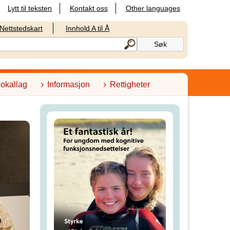
Lytt til teksten
Kontakt oss
Other languages
Nettstedskart
Innhold A til Å
lokallag
Informasjon
Rettigheter