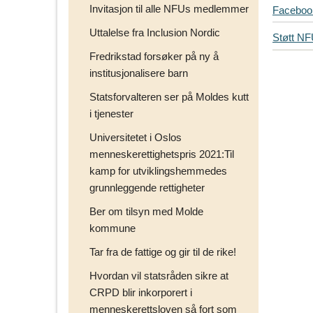
Invitasjon til alle NFUs medlemmer
T
Faceboo
i
Uttalelse fra Inclusion Nordic
Støtt N
p
Fredrikstad forsøker på ny å
s
d
institusjonalisere barn
i
Statsforvalteren ser på Moldes kutt
n
i tjenester
e
v
Universitetet i Oslos
e
menneskerettighetspris 2021:Til
n
kamp for utviklingshemmedes
n
grunnleggende rettigheter
e
r
Ber om tilsyn med Molde
p
kommune
å
Tar fra de fattige og gir til de rike!
Hvordan vil statsråden sikre at
CRPD blir inkorporert i
menneskerettsloven så fort som