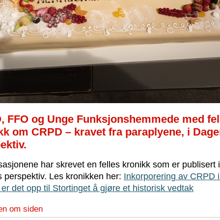
, FFO og Unge Funksjonshemmede med fel
kk om CRPD – kravet fra paraplyene, i Dag
ektiv.
asjonene har skrevet en felles kronikk som er publisert i
 perspektiv. Les kronikken her:
Inkorporering av CRPD i
 er det opp til Stortinget å gjøre et historisk vedtak
en om siden