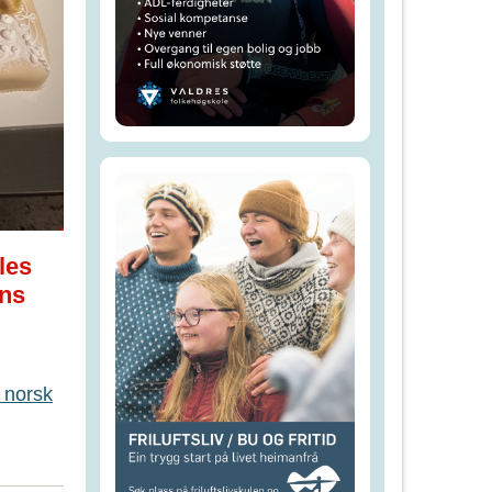
les
ens
 norsk