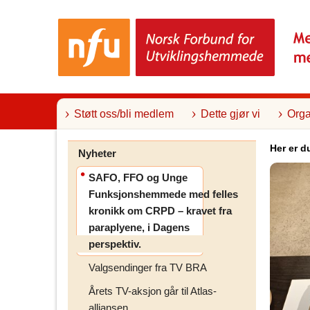
T
i
l
i
n
n
h
o
l
Støtt oss/bli medlem
Dette gjør vi
Orga
d
Her er d
Nyheter
SAFO, FFO og Unge
Funksjonshemmede med felles
kronikk om CRPD – kravet fra
paraplyene, i Dagens
perspektiv.
Valgsendinger fra TV BRA
Årets TV-aksjon går til Atlas-
alliansen