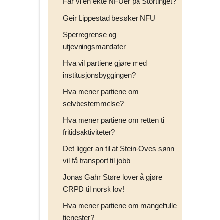
Får vi en ekte NFUer på Stortinget?
Geir Lippestad besøker NFU
Sperregrense og
utjevningsmandater
Hva vil partiene gjøre med
institusjonsbyggingen?
Hva mener partiene om
selvbestemmelse?
Hva mener partiene om retten til
fritidsaktiviteter?
Det ligger an til at Stein-Oves sønn
vil få transport til jobb
Jonas Gahr Støre lover å gjøre
CRPD til norsk lov!
Hva mener partiene om mangelfulle
tjenester?