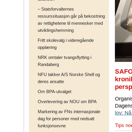
– Statsforvalternes
ressurssituasjon går på bekostning
av rettighetene til mennesker med
utviklingshemming
Fritt skolevalg i videregående
opplæring
NRK omtaler tvangsflytting i
Randaberg
SAFO
NFU takker A/S Norske Shell og
kroni
deres ansatte
persp
Om BPA-utvalget
Organis
Overlevering av NOU om BPA
Dagens
Markering av FNs internasjonale
lov: Nå
dag for personer med nedsatt
Tips no
funksjonsevne