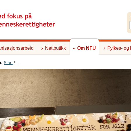
nisasjonsarbeid
Nettbutikk
Om NFU
Fylkes- og 
u:
Start
/ ...