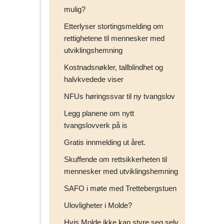
mulig?
Etterlyser stortingsmelding om
rettighetene til mennesker med
utviklingshemning
Kostnadsnøkler, tallblindhet og
halvkvedede viser
NFUs høringssvar til ny tvangslov
Legg planene om nytt
tvangslovverk på is
Gratis innmelding ut året.
Skuffende om rettsikkerheten til
mennesker med utviklingshemning
SAFO i møte med Trettebergstuen
Ulovligheter i Molde?
Hvis Molde ikke kan styre seg selv,