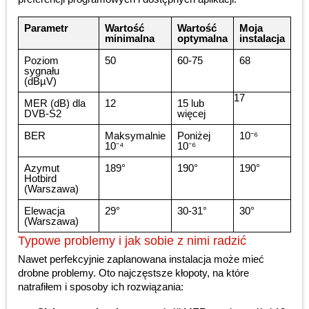
Parametr
Wartość
Wartość
Moja
minimalna
optymalna
instalacja
Poziom
50
60-75
68
sygnału
(dBµV)
17
MER (dB) dla
12
15 lub
DVB-S2
więcej
BER
Maksymalnie
Poniżej
10⁻⁶
10⁻⁴
10⁻⁶
Azymut
189°
190°
190°
Hotbird
(Warszawa)
Elewacja
29°
30-31°
30°
(Warszawa)
Typowe problemy i jak sobie z nimi radzić
Nawet perfekcyjnie zaplanowana instalacja może mieć
drobne problemy. Oto najczęstsze kłopoty, na które
natrafiłem i sposoby ich rozwiązania: