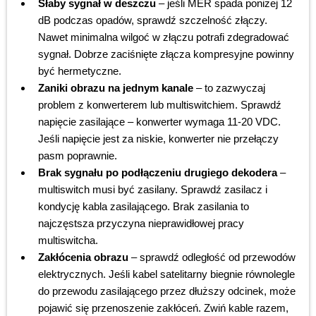
Słaby sygnał w deszczu
– jeśli MER spada poniżej 12
dB podczas opadów, sprawdź szczelność złączy.
Nawet minimalna wilgoć w złączu potrafi zdegradować
sygnał. Dobrze zaciśnięte złącza kompresyjne powinny
być hermetyczne.
Zaniki obrazu na jednym kanale
– to zazwyczaj
problem z konwerterem lub multiswitchiem. Sprawdź
napięcie zasilające – konwerter wymaga 11-20 VDC.
Jeśli napięcie jest za niskie, konwerter nie przełączy
pasm poprawnie.
Brak sygnału po podłączeniu drugiego dekodera
–
multiswitch musi być zasilany. Sprawdź zasilacz i
kondycję kabla zasilającego. Brak zasilania to
najczęstsza przyczyna nieprawidłowej pracy
multiswitcha.
Zakłócenia obrazu
– sprawdź odległość od przewodów
elektrycznych. Jeśli kabel satelitarny biegnie równolegle
do przewodu zasilającego przez dłuższy odcinek, może
pojawić się przenoszenie zakłóceń. Zwiń kable razem,