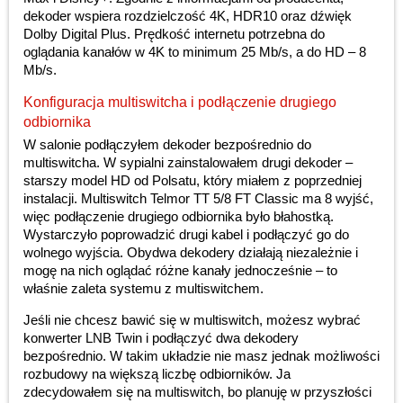
dekoder wspiera rozdzielczość 4K, HDR10 oraz dźwięk
Dolby Digital Plus. Prędkość internetu potrzebna do
oglądania kanałów w 4K to minimum 25 Mb/s, a do HD – 8
Mb/s.
Konfiguracja multiswitcha i podłączenie drugiego
odbiornika
W salonie podłączyłem dekoder bezpośrednio do
multiswitcha. W sypialni zainstalowałem drugi dekoder –
starszy model HD od Polsatu, który miałem z poprzedniej
instalacji. Multiswitch Telmor TT 5/8 FT Classic ma 8 wyjść,
więc podłączenie drugiego odbiornika było błahostką.
Wystarczyło poprowadzić drugi kabel i podłączyć go do
wolnego wyjścia. Obydwa dekodery działają niezależnie i
mogę na nich oglądać różne kanały jednocześnie – to
właśnie zaleta systemu z multiswitchem.
Jeśli nie chcesz bawić się w multiswitch, możesz wybrać
konwerter LNB Twin i podłączyć dwa dekodery
bezpośrednio. W takim układzie nie masz jednak możliwości
rozbudowy na większą liczbę odbiorników. Ja
zdecydowałem się na multiswitch, bo planuję w przyszłości