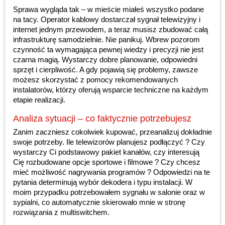
Sprawa wygląda tak – w mieście miałeś wszystko podane
na tacy. Operator kablowy dostarczał sygnał telewizyjny i
internet jednym przewodem, a teraz musisz zbudować całą
infrastrukturę samodzielnie. Nie panikuj. Wbrew pozorom
czynność ta wymagająca pewnej wiedzy i precyzji nie jest
czarna magią. Wystarczy dobre planowanie, odpowiedni
sprzęt i cierpliwość. A gdy pojawią się problemy, zawsze
możesz skorzystać z pomocy rekomendowanych
instalatorów, którzy oferują wsparcie techniczne na każdym
etapie realizacji.
Analiza sytuacji – co faktycznie potrzebujesz
Zanim zaczniesz cokolwiek kupować, przeanalizuj dokładnie
swoje potrzeby. Ile telewizorów planujesz podłączyć ? Czy
wystarczy Ci podstawowy pakiet kanałów, czy interesują
Cię rozbudowane opcje sportowe i filmowe ? Czy chcesz
mieć możliwość nagrywania programów ? Odpowiedzi na te
pytania determinują wybór dekodera i typu instalacji. W
moim przypadku potrzebowałem sygnału w salonie oraz w
sypialni, co automatycznie skierowało mnie w stronę
rozwiązania z multiswitchem.