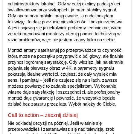
od infrastruktury lokalnej. Gdy w całej okolicy padają sieci
światłowodowe przy wykopach, ja mam stabilny sygnał.
Gdy operatorzy mobilni mają awarie, ja nadal oglądam
telewizję. To daje poczucie niezależności i bezpieczeństwa.
A jeśli pojawią się jakiekolwiek problemy techniczne, wiem
że rekomendowani monterzy oferują pomoc techniczną w
razie problemów, więc nie jestem zdany tylko na siebie.
Montaż anteny satelitarnej po przeprowadzce to czynność,
która może na początku przyprawić o ból głowy, ale finalnie
przynosi ogromną satysfakcję. Gdy widzisz, jak na ekranie
pojawia się pierwszy obraz w 4K, a parametry sygnału
pokazują idealne wartości, czujesz, że cały wysiłek miał
sens. I pamiętaj – jeśli nie czujesz się na siłach, zawsze
możesz powierzyć to zadanie specjalistom. Wykonanie
własne daje satysfakcję i oszczędności, ale profesjonalny
montaż daje gwarancję i pewność, że wszystko będzie
działać bez zarzutu przez lata. Wybór należy do Ciebie.
Call to action – zacznij dzisiaj
Nie odkładaj decyzji na później. Jeśli właśnie się
przeprowadziłeś i zastanawiasz się nad telewizją, zrób