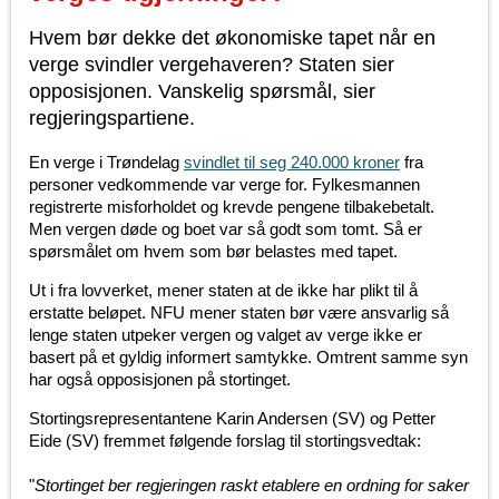
Hvem bør dekke det økonomiske tapet når en
verge svindler vergehaveren? Staten sier
opposisjonen. Vanskelig spørsmål, sier
regjeringspartiene.
En verge i Trøndelag
svindlet til seg 240.000 kroner
fra
personer vedkommende var verge for. Fylkesmannen
registrerte misforholdet og krevde pengene tilbakebetalt.
Men vergen døde og boet var så godt som tomt. Så er
spørsmålet om hvem som bør belastes med tapet.
Ut i fra lovverket, mener staten at de ikke har plikt til å
erstatte beløpet. NFU mener staten bør være ansvarlig så
lenge staten utpeker vergen og valget av verge ikke er
basert på et gyldig informert samtykke. Omtrent samme syn
har også opposisjonen på stortinget.
Stortingsrepresentantene Karin Andersen (SV) og Petter
Eide (SV) fremmet følgende forslag til stortingsvedtak:
"
Stortinget ber regjeringen raskt etablere en ordning for saker