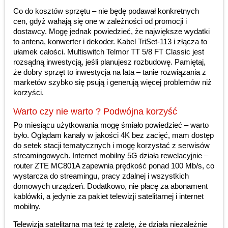
Co do kosztów sprzętu – nie będę podawał konkretnych
cen, gdyż wahają się one w zależności od promocji i
dostawcy. Mogę jednak powiedzieć, że największe wydatki
to antena, konwerter i dekoder. Kabel TriSet-113 i złącza to
ułamek całości. Multiswitch Telmor TT 5/8 FT Classic jest
rozsądną inwestycją, jeśli planujesz rozbudowę. Pamiętaj,
że dobry sprzęt to inwestycja na lata – tanie rozwiązania z
marketów szybko się psują i generują więcej problemów niż
korzyści.
Warto czy nie warto ? Podwójna korzyść
Po miesiącu użytkowania mogę śmiało powiedzieć – warto
było. Oglądam kanały w jakości 4K bez zacięć, mam dostęp
do setek stacji tematycznych i mogę korzystać z serwisów
streamingowych. Internet mobilny 5G działa rewelacyjnie –
router ZTE MC801A zapewnia prędkość ponad 100 Mb/s, co
wystarcza do streamingu, pracy zdalnej i wszystkich
domowych urządzeń. Dodatkowo, nie płacę za abonament
kablówki, a jedynie za pakiet telewizji satelitarnej i internet
mobilny.
Telewizja satelitarna ma też tę zaletę, że działa niezależnie