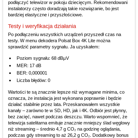
podłączyć telewizor w pokoju dziecięcym. Rekomendowani
instalatorzy często doradzają takie rozwiązanie, bo jest
bardziej elastyczne i przyszłościowe.
Testy i weryfikacja działania
Po podłączeniu wszystkich urządzeń przyszedł czas na
testy. W menu dekodera Polsat Box 4K Lite można
sprawdzić parametry sygnału. Ja uzyskałem:
Poziom sygnału: 68 dBµV
MER: 17 dB
BER: 0,000001
Liczba błędów: 0
Wartości te są znacznie lepsze niż wymagane minima, co
oznacza, że instalacja jest wykonana poprawnie i będzie
działać stabilnie przez lata. Przeskanowałem wszystkie
kanały – zarówno te w SD, HD, jak i 4K. Odbiór jest płynny,
bez zacięć, nawet podczas deszczu. Warto wspomnieć, że
telewizja satelitarna emituje znacznie mniejszy ślad węglowy
niż streaming – średnio 4,7 g CO₂ na godzinę oglądania,
podczas gdy streaming to aż 26,2 g CO₂. Dodatkowy bonus