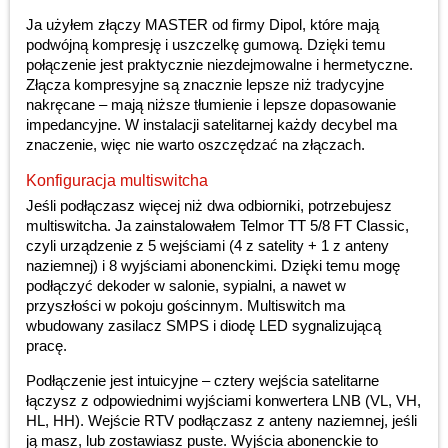
Ja użyłem złączy MASTER od firmy Dipol, które mają
podwójną kompresję i uszczelkę gumową. Dzięki temu
połączenie jest praktycznie niezdejmowalne i hermetyczne.
Złącza kompresyjne są znacznie lepsze niż tradycyjne
nakręcane – mają niższe tłumienie i lepsze dopasowanie
impedancyjne. W instalacji satelitarnej każdy decybel ma
znaczenie, więc nie warto oszczędzać na złączach.
Konfiguracja multiswitcha
Jeśli podłączasz więcej niż dwa odbiorniki, potrzebujesz
multiswitcha. Ja zainstalowałem Telmor TT 5/8 FT Classic,
czyli urządzenie z 5 wejściami (4 z satelity + 1 z anteny
naziemnej) i 8 wyjściami abonenckimi. Dzięki temu mogę
podłączyć dekoder w salonie, sypialni, a nawet w
przyszłości w pokoju gościnnym. Multiswitch ma
wbudowany zasilacz SMPS i diodę LED sygnalizującą
pracę.
Podłączenie jest intuicyjne – cztery wejścia satelitarne
łączysz z odpowiednimi wyjściami konwertera LNB (VL, VH,
HL, HH). Wejście RTV podłączasz z anteny naziemnej, jeśli
ją masz, lub zostawiasz puste. Wyjścia abonenckie to