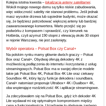
Kolejna istotna kwestia –
lokalizacja anteny satelitarnej
.
Wokół mojego nowego domu są tylko niskie zabudowania,
więc widoczność satelity nie stanowi problemu. Jeśli jednak
masz wysokie drzewa lub sąsiednie budynki, może okazać
się, że będziesz potrzebować większej anteny lub bardziej
zaawansowanego konwertera. Warto przejść się po
podwórku z kompasem i sprawdzić, czy kierunek na
Hotbirda, czyli azymut 190 stopni z elewacją około 30 stopni
w rejonie Warszawy, nie jest zasłonięty.
Wybór operatora – Polsat Box czy Canal+
Na polskim rynku mamy głównie dwóch graczy – Polsat
Box oraz Canal+. Obydwaj oferują dekodery 4K z
możliwością podłączenia do internetu i korzystania z usług
streamingowych. Polsat Box ma w swojej ofercie modele
takie jak Polsat Box 4K, Polsat Box 4K Lite oraz ciekawy
Soundbox 4K, który łączy funkcje dekodera i soundbara.
Canal+ natomiast proponuje Ultrabox+ 4K i Dualbox+ 4K,
oba wspierające rozdzielczość 4K i aplikacje streamingowe.
Ja zdecydowałem się na Polsat Box, gdyż ich dekoder 4K
Lite wydawał mi się optymalnym kompromisem między
ceną a funkcjonalnością. Urządzenie to obsługuje zarówno