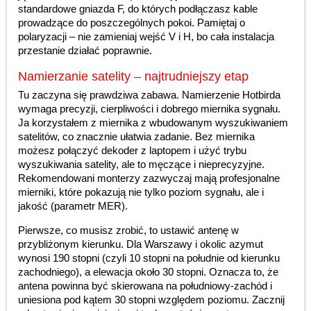
standardowe gniazda F, do których podłączasz kable
prowadzące do poszczególnych pokoi. Pamiętaj o
polaryzacji – nie zamieniaj wejść V i H, bo cała instalacja
przestanie działać poprawnie.
Namierzanie satelity – najtrudniejszy etap
Tu zaczyna się prawdziwa zabawa. Namierzenie Hotbirda
wymaga precyzji, cierpliwości i dobrego miernika sygnału.
Ja korzystałem z miernika z wbudowanym wyszukiwaniem
satelitów, co znacznie ułatwia zadanie. Bez miernika
możesz połączyć dekoder z laptopem i użyć trybu
wyszukiwania satelity, ale to męczące i nieprecyzyjne.
Rekomendowani monterzy zazwyczaj mają profesjonalne
mierniki, które pokazują nie tylko poziom sygnału, ale i
jakość (parametr MER).
Pierwsze, co musisz zrobić, to ustawić antenę w
przybliżonym kierunku. Dla Warszawy i okolic azymut
wynosi 190 stopni (czyli 10 stopni na południe od kierunku
zachodniego), a elewacja około 30 stopni. Oznacza to, że
antena powinna być skierowana na południowy-zachód i
uniesiona pod kątem 30 stopni względem poziomu. Zacznij