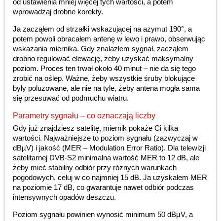
od ustawienia mniej więcej tych wartości, a potem
wprowadzaj drobne korekty.
Ja zacząłem od strzałki wskazującej na azymut 190°, a
potem powoli obracałem antenę w lewo i prawo, obserwując
wskazania miernika. Gdy znalazłem sygnał, zacząłem
drobno regulować elewację, żeby uzyskać maksymalny
poziom. Proces ten trwał około 40 minut – nie da się tego
zrobić na oślep. Ważne, żeby wszystkie śruby blokujące
były poluzowane, ale nie na tyle, żeby antena mogła sama
się przesuwać od podmuchu wiatru.
Parametry sygnału – co oznaczają liczby
Gdy już znajdziesz satelitę, miernik pokaże Ci kilka
wartości. Najważniejsze to poziom sygnału (zazwyczaj w
dBµV) i jakość (MER – Modulation Error Ratio). Dla telewizji
satelitarnej DVB-S2 minimalna wartość MER to 12 dB, ale
żeby mieć stabilny odbiór przy różnych warunkach
pogodowych, celuj w co najmniej 15 dB. Ja uzyskałem MER
na poziomie 17 dB, co gwarantuje nawet odbiór podczas
intensywnych opadów deszczu.
Poziom sygnału powinien wynosić minimum 50 dBµV, a