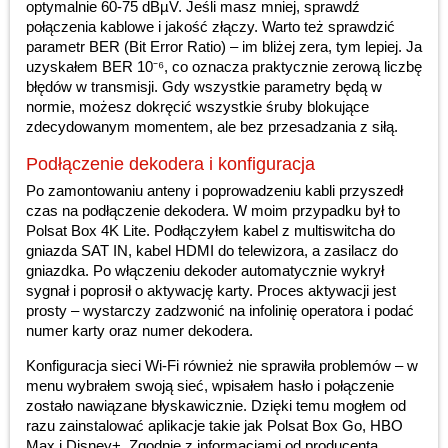
optymalnie 60-75 dBµV. Jeśli masz mniej, sprawdź
połączenia kablowe i jakość złączy. Warto też sprawdzić
parametr BER (Bit Error Ratio) – im bliżej zera, tym lepiej. Ja
uzyskałem BER 10⁻⁶, co oznacza praktycznie zerową liczbę
błędów w transmisji. Gdy wszystkie parametry będą w
normie, możesz dokręcić wszystkie śruby blokujące
zdecydowanym momentem, ale bez przesadzania z siłą.
Podłączenie dekodera i konfiguracja
Po zamontowaniu anteny i poprowadzeniu kabli przyszedł
czas na podłączenie dekodera. W moim przypadku był to
Polsat Box 4K Lite. Podłączyłem kabel z multiswitcha do
gniazda SAT IN, kabel HDMI do telewizora, a zasilacz do
gniazdka. Po włączeniu dekoder automatycznie wykrył
sygnał i poprosił o aktywację karty. Proces aktywacji jest
prosty – wystarczy zadzwonić na infolinię operatora i podać
numer karty oraz numer dekodera.
Konfiguracja sieci Wi-Fi również nie sprawiła problemów – w
menu wybrałem swoją sieć, wpisałem hasło i połączenie
zostało nawiązane błyskawicznie. Dzięki temu mogłem od
razu zainstalować aplikacje takie jak Polsat Box Go, HBO
Max i Disney+. Zgodnie z informacjami od producenta,