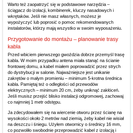
Warto też zaopatrzyć się w podstawowe narzędzia –
ściągacz do izolacji, kombinerek, kluczy nasadowych i
wkrętaków. Jeśli nie masz własnych, możesz je
wypożyczyć lub poprosić o pomoc rekomendowanych
instalatorów, którzy mają wszystko w swoim wyposażeniu.
Przygotowanie do montażu – planowanie trasy
kabla
Przed wbiciem pierwszego gwoździa dobrze przemyśl trasę
kabla. W moim przypadku antena miała stanąć na ścianie
frontowej domu, a kabel miałem poprowadzić przez strych
do dystrybucji w salonie. Najważniejsze jest unikanie
zakrętów o małym promieniu – minimum 5-krotna średnica
kabla. Pamiętaj też o odległości od przewodów
elektrycznych – minimum 20 cm, żeby uniknąć zakłóceń.
Jeśli musisz przejść blisko instalacji odgromowej, zachowaj
co najmniej 1 metr odstępu.
Ja zdecydowałem się na wiercenie otworu przez ścianę na
wysokości około 2 metrów nad ziemią, żeby kabel nie wisiał
na deszczu i śniegu. Użyłem otwornicy o średnicy 16 mm,
co pozwoliło swobodnie przeprowadzić kabel z izolacją i