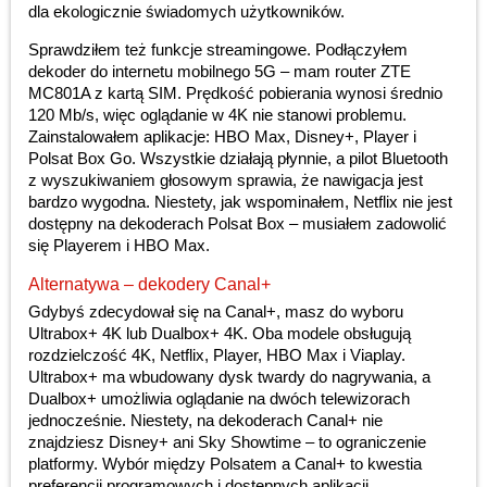
dla ekologicznie świadomych użytkowników.
Sprawdziłem też funkcje streamingowe. Podłączyłem
dekoder do internetu mobilnego 5G – mam router ZTE
MC801A z kartą SIM. Prędkość pobierania wynosi średnio
120 Mb/s, więc oglądanie w 4K nie stanowi problemu.
Zainstalowałem aplikacje: HBO Max, Disney+, Player i
Polsat Box Go. Wszystkie działają płynnie, a pilot Bluetooth
z wyszukiwaniem głosowym sprawia, że nawigacja jest
bardzo wygodna. Niestety, jak wspominałem, Netflix nie jest
dostępny na dekoderach Polsat Box – musiałem zadowolić
się Playerem i HBO Max.
Alternatywa – dekodery Canal+
Gdybyś zdecydował się na Canal+, masz do wyboru
Ultrabox+ 4K lub Dualbox+ 4K. Oba modele obsługują
rozdzielczość 4K, Netflix, Player, HBO Max i Viaplay.
Ultrabox+ ma wbudowany dysk twardy do nagrywania, a
Dualbox+ umożliwia oglądanie na dwóch telewizorach
jednocześnie. Niestety, na dekoderach Canal+ nie
znajdziesz Disney+ ani Sky Showtime – to ograniczenie
platformy. Wybór między Polsatem a Canal+ to kwestia
preferencji programowych i dostępnych aplikacji.