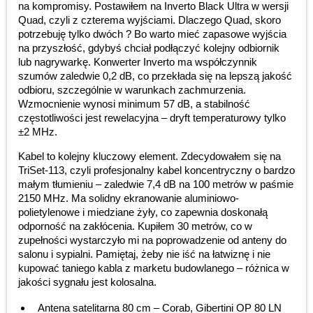
na kompromisy. Postawiłem na Inverto Black Ultra w wersji
Quad, czyli z czterema wyjściami. Dlaczego Quad, skoro
potrzebuję tylko dwóch ? Bo warto mieć zapasowe wyjścia
na przyszłość, gdybyś chciał podłączyć kolejny odbiornik
lub nagrywarkę. Konwerter Inverto ma współczynnik
szumów zaledwie 0,2 dB, co przekłada się na lepszą jakość
odbioru, szczególnie w warunkach zachmurzenia.
Wzmocnienie wynosi minimum 57 dB, a stabilność
częstotliwości jest rewelacyjna – dryft temperaturowy tylko
±2 MHz.
Kabel to kolejny kluczowy element. Zdecydowałem się na
TriSet-113, czyli profesjonalny kabel koncentryczny o bardzo
małym tłumieniu – zaledwie 7,4 dB na 100 metrów w paśmie
2150 MHz. Ma solidny ekranowanie aluminiowo-
polietylenowe i miedziane żyły, co zapewnia doskonałą
odporność na zakłócenia. Kupiłem 30 metrów, co w
zupełności wystarczyło mi na poprowadzenie od anteny do
salonu i sypialni. Pamiętaj, żeby nie iść na łatwiznę i nie
kupować taniego kabla z marketu budowlanego – różnica w
jakości sygnału jest kolosalna.
Antena satelitarna 80 cm – Corab, Gibertini OP 80 LN