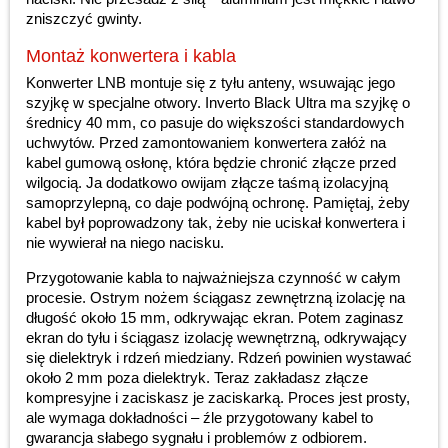
zniszczyć gwinty.
Montaż konwertera i kabla
Konwerter LNB montuje się z tyłu anteny, wsuwając jego
szyjkę w specjalne otwory. Inverto Black Ultra ma szyjkę o
średnicy 40 mm, co pasuje do większości standardowych
uchwytów. Przed zamontowaniem konwertera załóż na
kabel gumową osłonę, która będzie chronić złącze przed
wilgocią. Ja dodatkowo owijam złącze taśmą izolacyjną
samoprzylepną, co daje podwójną ochronę. Pamiętaj, żeby
kabel był poprowadzony tak, żeby nie uciskał konwertera i
nie wywierał na niego nacisku.
Przygotowanie kabla to najważniejsza czynność w całym
procesie. Ostrym nożem ściągasz zewnętrzną izolację na
długość około 15 mm, odkrywając ekran. Potem zaginasz
ekran do tyłu i ściągasz izolację wewnętrzną, odkrywający
się dielektryk i rdzeń miedziany. Rdzeń powinien wystawać
około 2 mm poza dielektryk. Teraz zakładasz złącze
kompresyjne i zaciskasz je zaciskarką. Proces jest prosty,
ale wymaga dokładności – źle przygotowany kabel to
gwarancja słabego sygnału i problemów z odbiorem.