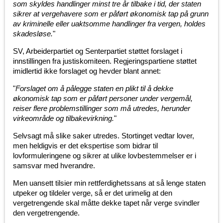
som skyldes handlinger minst tre år tilbake i tid, der staten
sikrer at vergehavere som er påført økonomisk tap på grunn
av kriminelle eller uaktsomme handlinger fra vergen, holdes
skadesløse.
"
SV, Arbeiderpartiet og Senterpartiet støttet forslaget i
innstillingen fra justiskomiteen. Regjeringspartiene støttet
imidlertid ikke forslaget og hevder blant annet:
"
Forslaget om å pålegge staten en plikt til å dekke
økonomisk tap som er påført personer under vergemål,
reiser flere problemstillinger som må utredes, herunder
virkeområde og tilbakevirkning.
"
Selvsagt må slike saker utredes. Stortinget vedtar lover,
men heldigvis er det ekspertise som bidrar til
lovformuleringene og sikrer at ulike lovbestemmelser er i
samsvar med hverandre.
Men uansett tilsier min rettferdighetssans at så lenge staten
utpeker og tildeler verge, så er det urimelig at den
vergetrengende skal måtte dekke tapet når verge svindler
den vergetrengende.