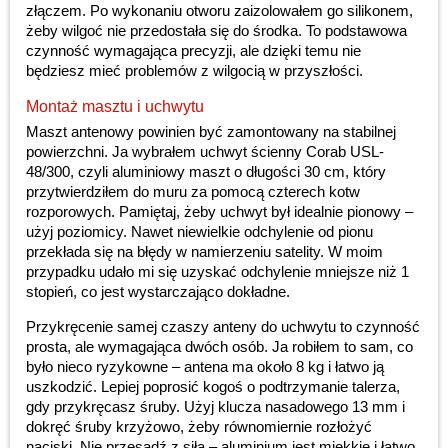
złączem. Po wykonaniu otworu zaizolowałem go silikonem,
żeby wilgoć nie przedostała się do środka. To podstawowa
czynność wymagająca precyzji, ale dzięki temu nie
będziesz mieć problemów z wilgocią w przyszłości.
Montaż masztu i uchwytu
Maszt antenowy powinien być zamontowany na stabilnej
powierzchni. Ja wybrałem uchwyt ścienny Corab USL-
48/300, czyli aluminiowy maszt o długości 30 cm, który
przytwierdziłem do muru za pomocą czterech kotw
rozporowych. Pamiętaj, żeby uchwyt był idealnie pionowy –
użyj poziomicy. Nawet niewielkie odchylenie od pionu
przekłada się na błędy w namierzeniu satelity. W moim
przypadku udało mi się uzyskać odchylenie mniejsze niż 1
stopień, co jest wystarczająco dokładne.
Przykręcenie samej czaszy anteny do uchwytu to czynność
prosta, ale wymagająca dwóch osób. Ja robiłem to sam, co
było nieco ryzykowne – antena ma około 8 kg i łatwo ją
uszkodzić. Lepiej poprosić kogoś o podtrzymanie talerza,
gdy przykręcasz śruby. Użyj klucza nasadowego 13 mm i
dokręć śruby krzyżowo, żeby równomiernie rozłożyć
naciski. Nie przesadź z siłą – aluminium jest miękkie i łatwo