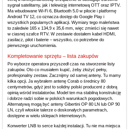
sygnał satelitarny, jak i telewizję internetową OTT oraz IPTV.
Ma wbudowane Wi-Fi 6, Bluetooth 5.0 w pilocie i platformę
Android TV 12, co oznacza dostęp do Google Play i
wszystkich popularnych aplikacji. Wymiary tego maleństwa
to zaledwie 165 x 134,9 x 35,6 mm, więc zmieści się nawet
w ciasnej szafce RTV. W zestawie dostałem kabel HDMI,
zasilacz, pilot i baterie – wszystko, co potrzebne do
pierwszego uruchomienia.
Kompletowanie sprzętu – lista zakupów
Po wyborze operatora przyszedł czas na stworzenie listy
zakupów. Oto co musiałem kupić, żeby złożyć pełny,
profesjonalny zestaw. Zacznijmy od samej anteny. Tu mamy
kilka opcji. Ja wybrałem antenę Corab o średnicy 80
centymetrów, gdyż jest to solidny polski producent z dobrą
opinią wśród instalatorów. Model ten ma stabilną konstrukcję
i dobrze radzi sobie w polskich warunkach pogodowych.
Alternatywą mogą być anteny Gibertini OP 80 LN lub OP 90
LN, czyli włoskie talerze o doskonałych parametrach,
dostępne w wielu sklepach internetowych.
Konwerter LNB to serce każdej instalacji. Tu nie ma miejsca