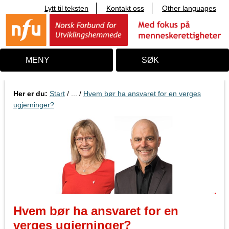
Lytt til teksten
Kontakt oss
Other languages
T
i
l
i
n
n
MENY
SØK
h
o
l
d
Her er du:
Start
/ ... /
Hvem bør ha ansvaret for en verges
ugjerninger?
Hvem bør ha ansvaret for en
verges ugjerninger?