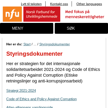
Lytt til teksten
Kontakt oss
Other languages
T
i
l
i
n
n
MENY
SØK
h
o
l
d
Her er du:
Start
/ ... /
Styringsdokumenter
Styringsdokumenter
Her er strategien for det internasjonale
solidaritetsarbeidet 2021-2024 og Code of Ethics
and Policy Against Corruption (Etiske
retningslinjer og anti-korrupsjonsarbeid)
Strategi 2021-2024
Code of Ethics and Policy Against Corruption
Atlas-alliansens varslingsside