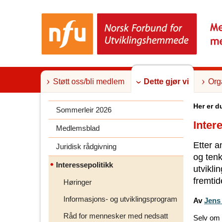
T
i
l
i
n
n
h
o
l
Støtt oss/bli medlem
Dette gjør vi
Org
d
Her er d
Sommerleir 2026
Inter
Medlemsblad
Etter a
Juridisk rådgivning
og tenk
Interessepolitikk
utvikli
fremtid
Høringer
Informasjons- og utviklingsprogram
Av
Jens 
Råd for mennesker med nedsatt
Selv om n