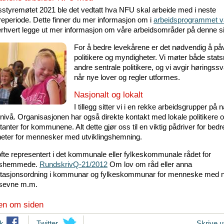
styremøtet 2021 ble det vedtatt hva NFU skal arbeide med i neste
reperiode. Dette finner du mer informasjon om i
arbeidsprogrammet v
erhvert legge ut mer informasjon om våre arbeidsområder på denne s
For å bedre levekårene er det nødvendig å på
politikere og myndigheter. Vi møter både stats
andre sentrale politikere, og vi avgir høringssv
når nye lover og regler utformes.
Nasjonalt og lokalt
I tillegg sitter vi i en rekke arbeidsgrupper på n
 nivå. Organisasjonen har også direkte kontakt med lokale politikere 
anter for kommunene. Alt dette gjør oss til en viktig pådriver for bedr
gheter for mennesker med utviklingshemning.
fte representert i det kommunale eller fylkeskommunale rådet for
nshemmede.
RundskrivQ-21/2012
Om lov om råd eller anna
tasjonsordning i kommunar og fylkeskommunar for menneske med n
nsevne m.m.
en om siden
k
T
Twitter
Skrive u