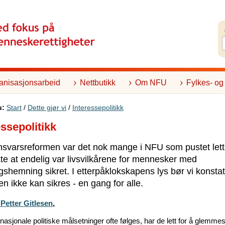
anisasjonsarbeid
Nettbutikk
Om NFU
Fylkes- og
u:
Start
/
Dette gjør vi
/
Interessepolitikk
essepolitikk
nsvarsreformen var det nok mange i NFU som pustet lett
te at endelig var livsvilkårene for mennesker med
ngshemning sikret. I etterpåklokskapens lys bør vi konstat
en ikke kan sikres - en gang for alle.
Petter Gitlesen
,
asjonale politiske målsetninger ofte følges, har de lett for å glemmes