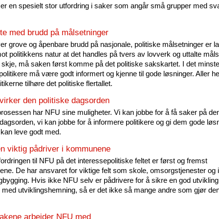
er en spesielt stor utfordring i saker som angår små grupper med sv
ste med brudd på målsetninger
ver grove og åpenbare brudd på nasjonale, politiske målsetninger er l
ot politikkens natur at det handles på tvers av lovverk og uttalte måls
 skje, må saken først komme på det politiske sakskartet. I det minst
politikere må være godt informert og kjenne til gode løsninger. Aller he
tikerne tilhøre det politiske flertallet.
irker den politiske dagsorden
prosessen har NFU sine muligheter. Vi kan jobbe for å få saker på de
 dagsorden, vi kan jobbe for å informere politikere og gi dem gode løs
 kan leve godt med.
n viktig pådriver i kommunene
rdringen til NFU på det interessepolitiske feltet er først og fremst
e. De har ansvaret for viktige felt som skole, omsorgstjenester og i
gbygging. Hvis ikke NFU selv er pådrivere for å sikre en god utvikling
 med utviklingshemning, så er det ikke så mange andre som gjør de
sakene arbeider NFU med