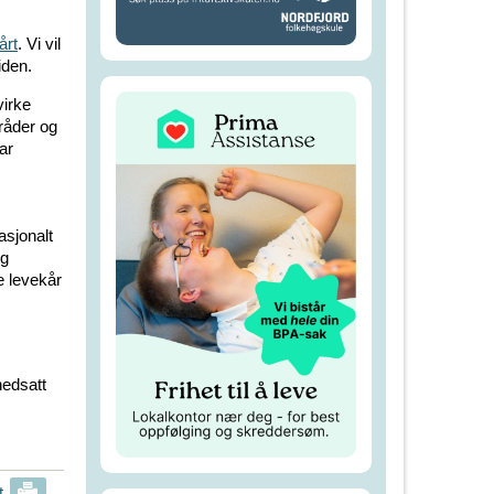
årt
. Vi vil
iden.
virke
råder og
ar
asjonalt
og
e levekår
edsatt
t