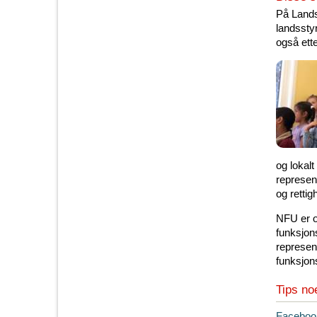
På Lands
landssty
også ett
og lokalt
represent
og retti
NFU er o
funksjo
represen
funksjo
Tips no
T
Faceboo