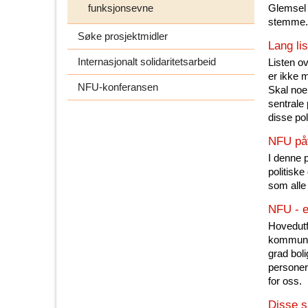
funksjonsevne
Glemsel 
stemme.
Søke prosjektmidler
Lang li
Internasjonalt solidaritetsarbeid
Listen o
er ikke m
NFU-konferansen
Skal noe
sentrale 
disse poli
NFU påv
I denne 
politiske
som alle
NFU - e
Hovedutfo
kommunen
grad boli
personer
for oss.
Disse 