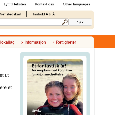
Lytt til teksten
Kontakt oss
Other languages
Nettstedskart
Innhold A til Å
 lokallag
Informasjon
Rettigheter
et ut
ere et
.