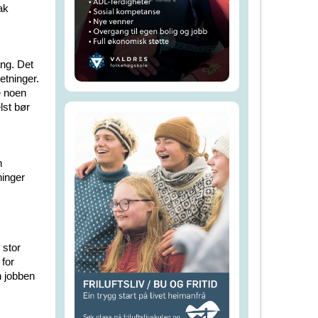
ak
ang. Det
etninger.
e noen
lst bør
n
ninger
 stor
 for
n jobben