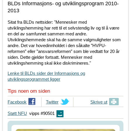
BLDs Informasjons- og utviklingsprogram 2010-
2013
Sitat fra BLDs nettsider: "Mennesker med
utviklingshemming har rett til et selvstendig liv og til å være
en del av samfunnet sammen med andre.
Utviklingshemmede skal ha de samme valgmuligheter som
andre. Det var hovedinnholdet i den såkalte ”HVPU-
reformen” eller ”ansvarsreformen” som ble vedtatt for 20 år
siden. Dette gjelder fortsatt. Mennesker med
utviklingshemming skal ikke diskrimineres."
Lenke til BLDs sider der Informasjons og
utviklingsprogrammet ligger
Tips noen om siden
T
Facebook
T
Twitter
Skrive ut
i
i
Støtt NFU
vipps #90501
p
p
s
s
d
d