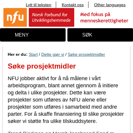
Lytt til teksten
Kontakt oss
Other languages
T
i
l
i
n
n
MENY
SØK
h
o
l
d
Her er du:
Start
/
Dette gjør vi
/
Søke prosjektmidler
Søke prosjektmidler
NFU jobber aktivt for å nå målene i vårt
arbeidsprogram, blant annet gjennom å initiere
og delta i ulike prosjekter. Dette kan være
prosjekter som utføres av NFU alene eller
prosjekter som utføres i samarbeid med andre
parter. For å skaffe finansiering til slike prosjekter
søker vi støtte fra ulike tilskuddsytere.