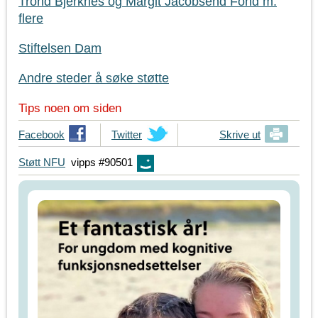
Trond Bjerknes og Margit Jacobsend Fond m.
flere
Stiftelsen Dam
Andre steder å søke støtte
Tips noen om siden
T
Facebook
T
Twitter
Skrive ut
i
i
Støtt NFU
vipps #90501
p
p
s
s
d
d
i
i
n
n
e
e
v
v
e
e
n
n
n
n